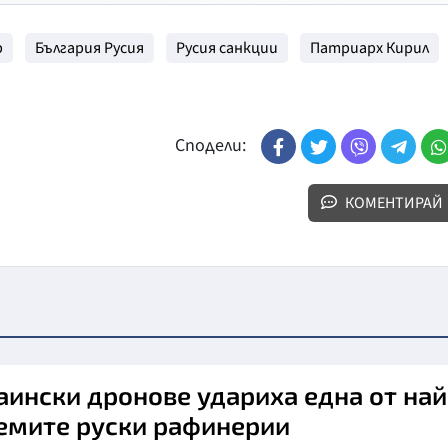
р
България Русия
Русия санкции
Патриарх Кирил
Сподели:
КОМЕНТИРАЙ
аински дронове удариха една от най
емите руски рафинерии