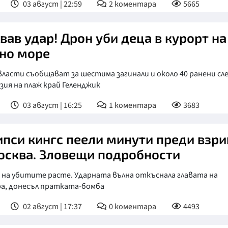
03 август | 22:59
2
коментара
5665
вав удар! Дрон уби деца в курорт на
но море
власти съобщават за шестима загинали и около 40 ранени сл
зия на плаж край Геленджик
03 август | 16:25
1
коментара
3683
пси кингс пеели минути преди взри
осква. Зловещи подробности
 на убитите расте. Ударната вълна откъснала главата на
ра, донесъл пратката-бомба
02 август | 17:37
0
коментара
4493