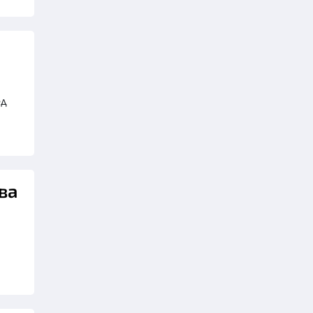
ед
ва