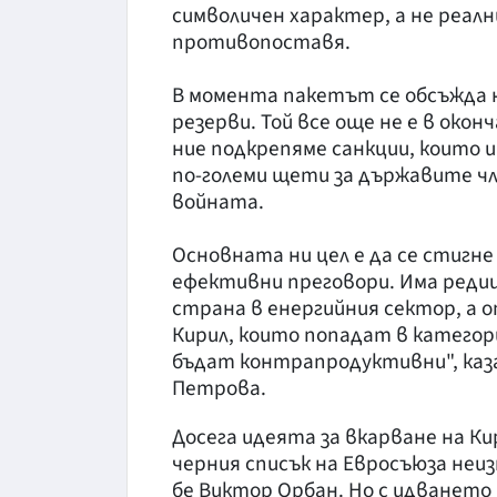
символичен характер, а не реалн
противопоставя.
В момента пакетът се обсъжда н
резерви. Той все още не е в окон
ние подкрепяме санкции, които 
по-големи щети за държавите чл
войната.
Основната ни цел е да се стигне
ефективни преговори. Има редиц
страна в енергийния сектор, а о
Кирил, които попадат в категор
бъдат контрапродуктивни", ка
Петрова.
Досега идеята за вкарване на Ки
черния списък на Евросъюза неи
бе Виктор Орбан. Но с идванет