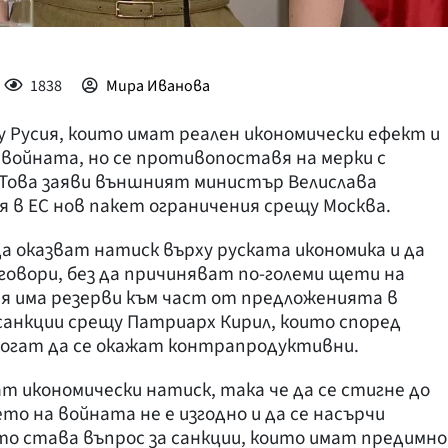
1838
Мира Иванова
у Русия, които имат реален икономически ефект и
войната, но се противопоставя на мерки с
 Това заяви външният министър Велислава
я в ЕС нов пакет ограничения срещу Москва.
а оказват натиск върху руската икономика и да
овори, без да причиняват по-големи щети на
ия има резерви към част от предложенията в
 санкции срещу Патриарх Кирил, които според
 могат да се окажат контрапродуктивни.
т икономически натиск, така че да се стигне до
о на войната не е изгодно и да се насърчи
о става въпрос за санкции, които имат предимно