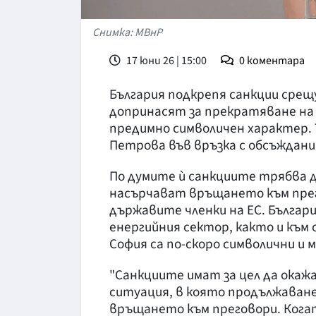
Снимка: МВнР
17 юни 26 | 15:00
0
коментара
България подкрепя санкции срещ
допринасят за прекратяване на 
предимно символичен характер.
Петрова във връзка с обсъждани
По думите ѝ санкциите трябва д
насърчават връщането към прег
държавите членки на ЕС. Българ
енергийния сектор, както и към
София са по-скоро символични и
"Санкциите имат за цел да окажа
ситуация, в която продължаванет
връщането към преговори. Когат