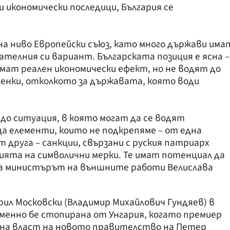
и икономически последици, България се
а ниво Европейски съюз, като много държави има
чателния си вариант. Българската позиция е ясна –
имат реален икономически ефект, но не водят до
енки, отколкото за държавата, която води
 до ситуация, в която могат да се водят
а елементи, които не подкрепяме – от една
т друга – санкции, свързани с руския патриарх
ията на символични мерки. Те имат потенциал да
за министърът на външните работи Велислава
рил Московски (Владимир Михайлович Гундяев) в
зменно бе стопирана от Унгария, когато премиер
о на власт на новото правителство на Петер