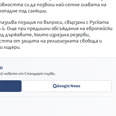
овността си да позволи най-сетне главата на
попадне под санкции.
пазлива позиция по въпроси, свързани с Руската
 ѝ. Още при предишни обсъждания на европейски
ед държавите, които изразиха резерви,
остта от защита на религиозната свобода и
и лидери.
о
най-новото от Стандарт първи.
e
Google News