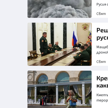
Русия 
Свят
Реш
рус
Мащабн
дроно
Свят
Снимка: ТАСС
Кре
как
Кметъ
терор