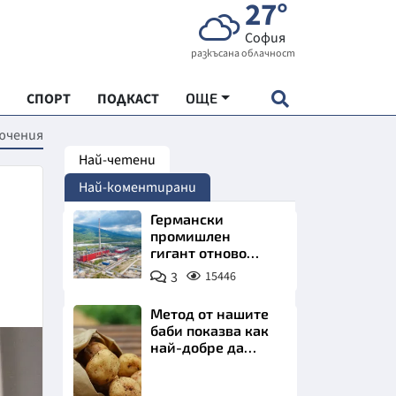
27°
София
разкъсана облачност
СПОРТ
ПОДКАСТ
ОЩЕ
лючения
Най-четени
НДАРТ
Най-коментирани
АДЕМИЯ "ЧУДЕСАТА НА БЪЛГАРИЯ"
Германски
промишлен
гигант отново
Е
позлатява наш
3
15446
град
Метод от нашите
баби показва как
най-добре да
СКАТА ХРАНА
съхраняваме
картофите у дома
Снимка:
АРСКАТА ИКОНОМИКА