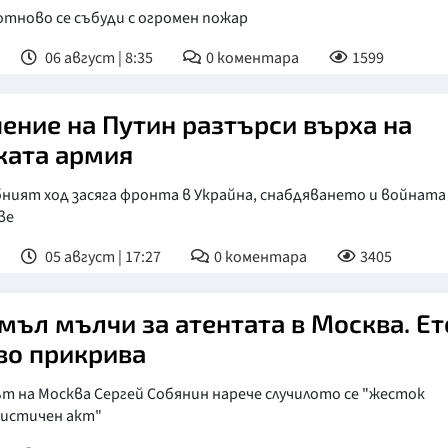
отново се събуди с огромен пожар
06 август | 8:35
0
коментара
1599
ение на Путин разтърси върха на
ката армия
ият ход засяга фронта в Украйна, снабдяването и войната 
ве
05 август | 17:27
0
коментара
3405
мъл мълчи за атентата в Москва. Ет
во прикрива
т на Москва Сергей Собянин нарече случилото се "жесток
истичен акт"