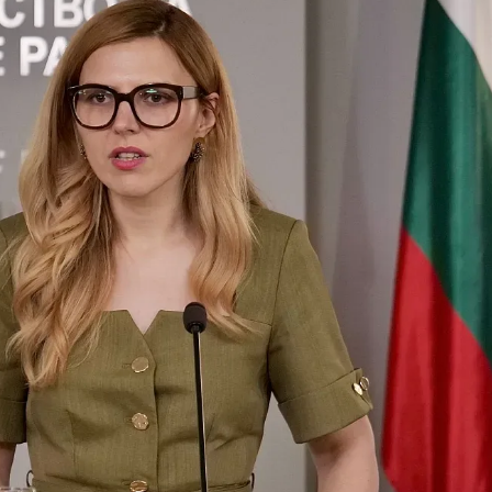
КУЛТУРА
ПРАВОСЪДИЕ
КРИМИ
КИБЕРЗАЩИТ
ВЯРА
ОБЯВИ
ВОЙНАТА В У
ВРЕМЕТО