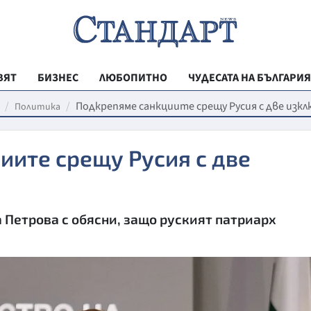
ВЯТ
БИЗНЕС
ЛЮБОПИТНО
ЧУДЕСАТА НА БЪЛГАРИЯ
РЕГИОНАЛНИ
Подкрепяме санкциите срещу Русия с две изк
Политика
ВЕСТНИК СТА
ите срещу Русия с две
МЛАДЕЖКА АК
ЗДРАВЕ
ОБРАЗОВАНИ
Петрова с обясни, защо руският патриарх
МОЯТ ГРАД
ТЕХНОЛОГИИ
ДА!НА БЪЛГАР
ДА! НА БЪЛГ