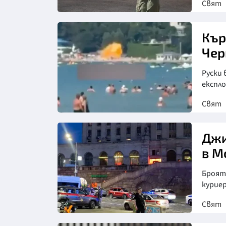
Свят
Кър
Чер
Руски 
експло
Свят
Джи
в М
Броят
курие
Свят