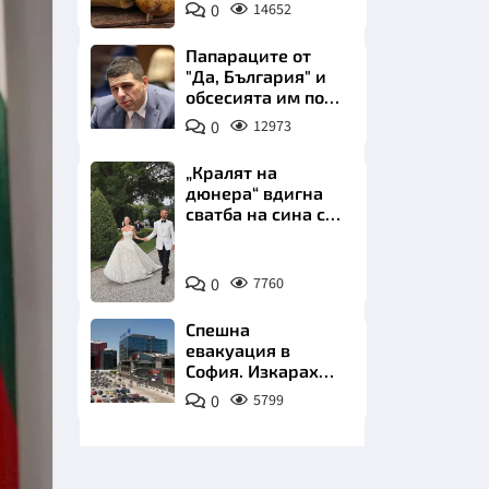
0
14652
Пиксабей
Папараците от
"Да, България" и
обсесията им по
Пеевски
0
12973
НИЦИ
„Кралят на
дюнера“ вдигна
сватба на сина си
за 3 милиона
евро на езерото
Снимка:
Комо
КРАЙНА
0
7760
Инстаграм
Спешна
евакуация в
София. Изкараха
хиляди на
0
5799
улицата