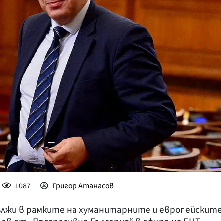
КУЛТУРА
ПРАВОСЪДИЕ
КРИМИ
КИБЕРЗАЩИТ
ВЯРА
ОБЯВИ
ВОЙНАТА В У
ВРЕМЕТО
1087
Григор Атанасов
ължи в рамките на хуманитарните и европейскит