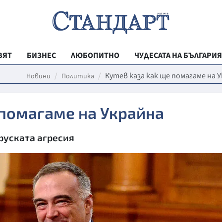
ВЯТ
БИЗНЕС
ЛЮБОПИТНО
ЧУДЕСАТА НА БЪЛГАРИЯ
РЕГИОНАЛНИ
Кутев каза как ще помагаме на 
Новини
Политика
ВЕСТНИК СТА
 помагаме на Украйна
МЛАДЕЖКА АК
ЗДРАВЕ
 руската агресия
ОБРАЗОВАНИ
МОЯТ ГРАД
ТЕХНОЛОГИИ
ДА!НА БЪЛГАР
ДА! НА БЪЛГ