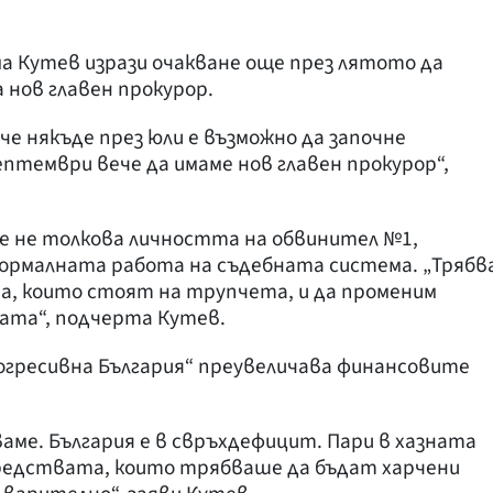
а Кутев изрази очакване още през лятото да
 нов главен прокурор.
че някъде през юли е възможно да започне
ептември вече да имаме нов главен прокурор“,
е не толкова личността на обвинител №1,
ормалната работа на съдебната система. „Трябв
а, които стоят на трупчета, и да променим
ата“, подчерта Кутев.
огресивна България“ преувеличава финансовите
ваме. България е в свръхдефицит. Пари в хазната
средствата, които трябваше да бъдат харчени