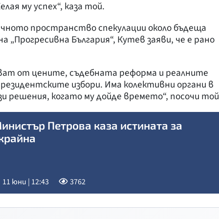
лая му успех“, каза той.
личното пространство спекулации около бъдеща
 „Прогресивна България“, Кутев заяви, че е рано
ват от цените, съдебната реформа и реалните
президентските избори. Има колективни органи в
 решения, когато му дойде времето“, посочи той
инистър Петрова каза истината за
крайна
11 юни | 12:43
3762