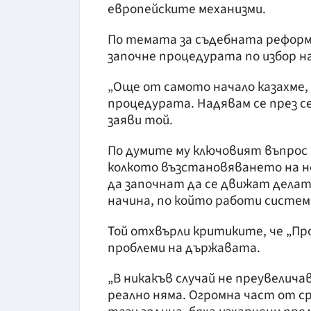
европейските механизми.
По темата за съдебната реформ
започне процедурата по избор на
„Още от самото начало казахме, 
процедурата. Надявам се през с
заяви той.
По думите му ключовият въпрос 
колкото възстановяването на н
да започнат да се движат делат
начина, по който работи систем
Той отхвърли критиките, че „Пр
проблеми на държавата.
„В никакъв случай не преувелича
реално няма. Огромна част от 