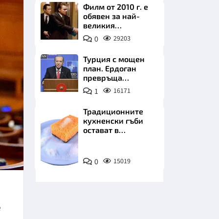
Филм от 2010 г. е
обявен за най-
великия
психологически
0
29203
трилър в
историята
Турция с мощен
план. Ердоган
НИЦИ
превръща
Джейхан в
1
16171
петролно чудо
Традиционните
кухненски гъби
КРАЙНА
остават в
миналото. Какво
се използва сега?
Снимка:
0
15019
Пиксабей
е