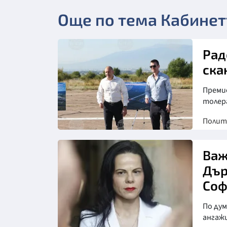
Още по тема Кабинет
Рад
ска
Преми
толер
Полит
Важ
Дър
Соф
По ду
ангаж