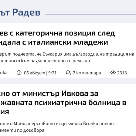
ът Радев
ев с категорична позиция след
ндала с италиански младежи
ерът подчерта, че България има дългогодишна традиция на
антност към различни етноси и религии
ика
06 август | 9:21
2
коментара
2313
но от министър Ивкова за
жавната психиатрична болница в
ия
мите ѝ Министерството е изпълнило всички поети
именти по договора