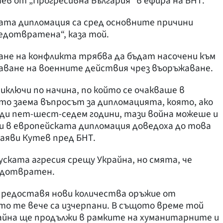
ев от „Прогресивна България“ в ефира на БНТ.
ата дипломация са сред основните причини
редотвратена“, каза той.
ане на конфликта трябва да бъдат насочени към
аване на военните действия чрез въоръжаване.
риключи по начина, по който се очакваше в
то заема въпросът за дипломацията, която, ако
ди пет-шест-седем години, тази война можеше и
ти в европейската дипломация доведоха до това
заяви Кутев пред БНТ.
уската агресия срещу Украйна, но смята, че
едотвратен.
 предоставя нови количества оръжие от
то те вече са изчерпани. В същото време той
райна ще продължи в рамките на хуманитарните и