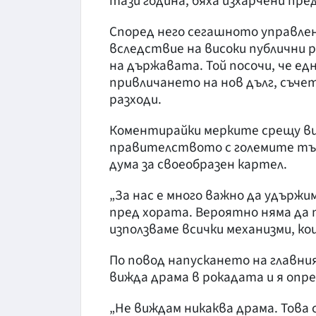
тази година, бяха изхарчени пре
Според него сегашното управле
вследствие на високи публични 
на държавата. Той посочи, че е
привличането на нов дълг, съч
разходи.
Коментирайки мерките срещу ви
правителството с големите тър
дума за своеобразен картел.
„За нас е много важно да удържи
пред хората. Вероятно няма да 
използваме всички механизми, ко
По повод напускането на главния
вижда драма в рокадата и я опр
„Не виждам никаква драма. Това 