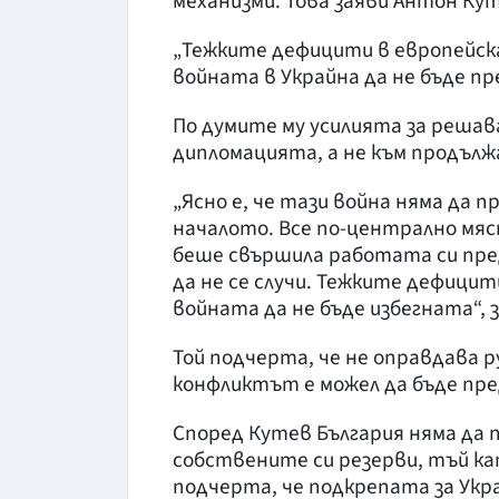
механизми. Това заяви Антон Кут
„Тежките дефицити в европейск
войната в Украйна да не бъде п
По думите му усилията за решав
дипломацията, а не към продълж
„Ясно е, че тази война няма да п
началото. Все по-централно мяс
беше свършила работата си пре
да не се случи. Тежките дефици
войната да не бъде избегната“, 
Той подчерта, че не оправдава р
конфликтът е можел да бъде пр
Според Кутев България няма да
собствените си резерви, тъй ка
подчерта, че подкрепата за Ук