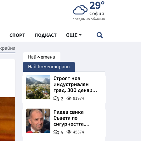
29°
София
предимно облачно
СПОРТ
ПОДКАСТ
ОЩЕ
Украйна
Най-четени
НДАРТ
Най-коментирани
АДЕМИЯ "ЧУДЕСАТА НА БЪЛГАРИЯ"
Строят нов
индустриален
град. 300 декара
Е
чакат златни
2
91974
заводи
Радев свика
Съвета по
сигурността,
СКАТА ХРАНА
следва ключово
5
45374
изявление
АРСКАТА ИКОНОМИКА