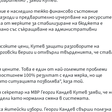
дварително“, заяви Кутев.
ние е наследило тежко финансово състояние
разходи и предварително изчерпване на ресурсите
дна от мерките за стабилизиране на бюджета е
етано със съкращаване на административни
соките цени, Кутев защити разговорите на
говски вериги и отхвърли твърденията, че став
м цените. Това е един от най-големите проблеми
постигнем 100% резултат с една мярка, но ще
ито ситуацията позволява“, каза той.
 секретар на МВР Георги Кандев Кутев заяви, че н
едели като нормална смяна в системата.
са житейски избори. Георги Кандев свърши полезна