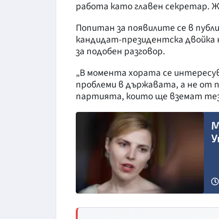
работа като главен секретар. Же
Попитан за появилите се в пуб
кандидат-президентска двойка на
за подобен разговор.
„В момента хората се интересу
проблеми в държавата, а не от 
партията, които ще вземат тези
М
У
Снимка: БГНЕС