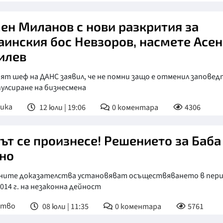
ен Миланов с нови разкрития за
аинския бос Невзоров, насмете Асен
илев
т шеф на ДАНС заявил, че не помни защо е отменил заповед
пулсиране на бизнесмена
ика
12 юли | 19:06
0
коментара
4306
ът се произнесе! Решението за Баба
но
ните доказателства установяват осъществяването в пер
014 г. на незаконна дейност
ство
08 юли | 11:35
0
коментара
5761