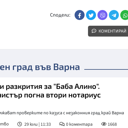
Сподели:
КОМЕНТИРАЙ
ен град във Варна
и разкрития за "Баба Алино".
истър погна втори нотариус
жават проверките по казуса с незаконния град край Варна
ство
29 юли | 11:33
0
коментара
1668