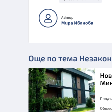
Автор
Мира Иванова
Още по тема Незакон
Нов
Мин
Продъл
Обще