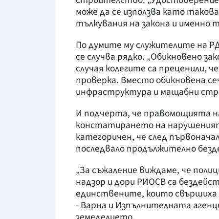
строителство. „Удостоверениет
може да се използва като такова
тълкувания на закона и именно т
По думите му служителите на РДГ
се случва рядко. „Обикновено за
случая колегите са преценили, ч
проверка. Вместо обикновена сеч
инфраструктура и мащабни стро
И подчерта, че правомощията н
констатирането на нарушенията
категоричен, че след първонач
последвало продължително безд
„За съжаление виждаме, че пол
надзор и дори РИОСВ са бездейст
единствените, които свършиха 
- Варна и Изпълнителната агенц
земеделието.