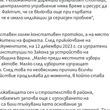
ние. Регионалните дирекции извършват стотици,
а централното управление няма време и ресурс да
. Фактът, че се включва още при първата
, че е имало индикации за сериозен проблем“,
ъставен голям констативен протокол, а на място
лужители на фирмата. След приключване на
кументите, на 12 декември 2023 г. са изпратени
институции по Закона за устройство на
бщина Варна. „Малко преди местните избори
 актове. Малко след изборите изпращат
. След това по необясними причини всички
действие продължава до момента, в който става
дължаващата сеч и строителство в района,
облемът започва още с използването на
са били тълкувани като основание за