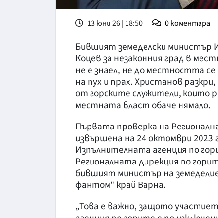
13 юни 26 | 18:50
0
коментара
Бившият земеделски министър И
Коцев за незаконния град в мест
не е знаел, не до местността се 
на пух и прах. Христанов разкри,
от горските служители, които р
местната власт обаче нямало.
Първата проверка на Регионалнат
извършена на 24 октомври 2023 г
Изпълнителната агенция по гор
Регионалната дирекция по горите
бившият министър на земеделие
фантом" край Варна.
„Това е важно, защото участие