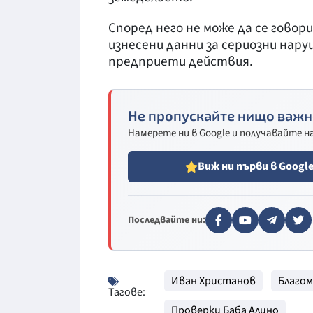
Според него не може да се говор
изнесени данни за сериозни нару
предприети действия.
Не пропускайте нищо важн
Намерете ни в Google и получавайте 
Виж ни първи в Googl
Последвайте ни:
Иван Христанов
Благом
Тагове:
Проверки Баба Алино