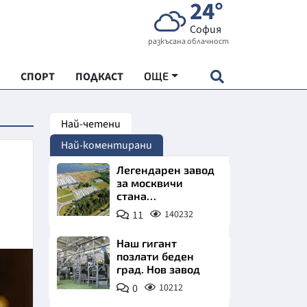
24°
София
разкъсана облачност
СПОРТ
ПОДКАСТ
ОЩЕ
Най-четени
НДАРТ
Най-коментирани
АДЕМИЯ "ЧУДЕСАТА НА БЪЛГАРИЯ"
Легендарен завод
за москвичи
стана
Е
индустриално
11
140232
чудо. Позлатява
Северна България
Наш гигант
позлати беден
град. Нов завод
СКАТА ХРАНА
0
10212
АРСКАТА ИКОНОМИКА