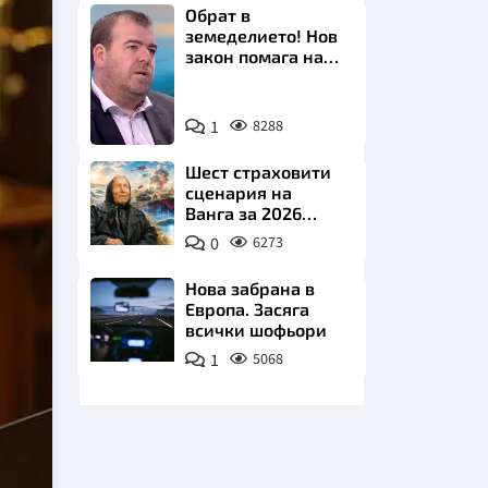
Обрат в
земеделието! Нов
закон помага на
производителите
Снимка:
1
8288
бТВ
НИЦИ
Шест страховити
сценария на
Ванга за 2026
година
0
6273
КРАЙНА
Нова забрана в
Европа. Засяга
всички шофьори
1
5068