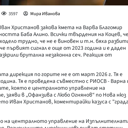
3597
Мира Иванова
ван Христанов закова кмета на Варва Благомир
ността Баба Алино. Всички твърдения на Коцев, ч
ходело трудно, че не е виновен и т.н. бяха разбит
 че първият сигнал е още от 2023 година и е даден
азкрили брутална незаконна сеч. Реакция от
а дирекция по горите не е от март 2026 г. Тя е
одина. Тя е проведена съвместно с РИОСВ - Варна 
ите, която е централното управление на
, заяви в „Офанзива с Любо Огнянов“ по Нова нюз
то Иван Христанов, коментирайки казуса с "град
то на централното управление на Изпълнителнат