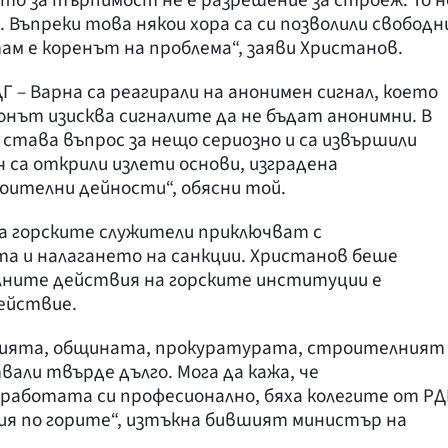
о за търпимост не е разрешение за строеж. То н
. Въпреки това някои хора са си позволили свободн
ам е коренът на проблема“, заяви Христанов.
 – Варна са реагирали на анонимен сигнал, което
конът изисква сигналите да не бъдат анонимни. В
е става въпрос за нещо сериозно и са извършили
 са открили излети основи, изградена
ителни дейности“, обясни той.
а горските служители приключват с
 и налагането на санкции. Христанов беше
алните действия на горските институции е
ействие.
ицията, общината, прокуратурата, строителният
вали твърде дълго. Мога да кажа, че
работата си професионално, бяха колегите от РД
ия по горите“, изтъкна бившият министър на