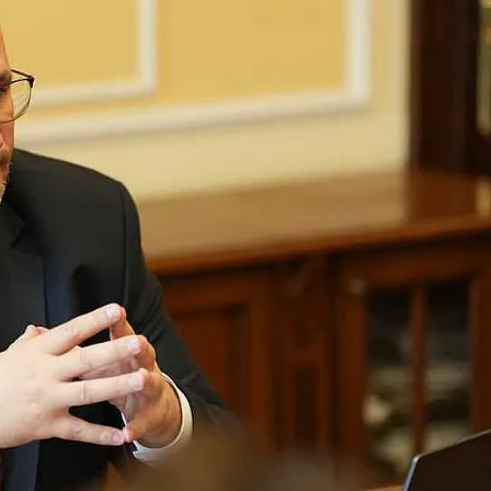
КУЛТУРА
ПРАВОСЪДИЕ
КРИМИ
КИБЕРЗАЩИТ
ВЯРА
ОБЯВИ
ВОЙНАТА В У
ВРЕМЕТО