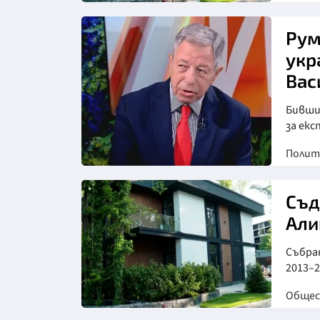
Снимка: бТВ
Рум
укр
Вас
Бившия
за екс
Полит
Съд
Али
Събра
2013–2
Обще