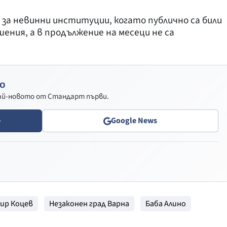
и за невинни институции, когато публично са били
шения, а в продължение на месеци не са
о
най-новото от Стандарт първи.
e
Google News
ир Коцев
Незаконен град Варна
Баба Алино