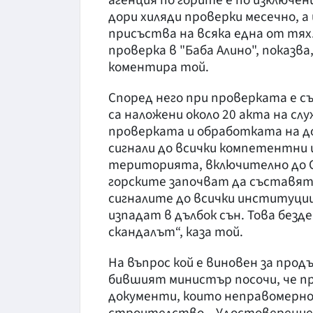
агенция по горите е по изключе
дори хиляди проверки месечно, 
присъства на всяка една от тях
проверка в "Баба Алино", показва
коментира той.
Според него при проверката е с
са наложени около 20 акта на с
проверката и обработката на до
сигнали до всички компетентни 
територията, включително до О
горските започват да съставят
сигналите до всички институции
изпадат в дълбок сън. Това без
скандалът“, каза той.
На въпрос кой е виновен за про
бившият министър посочи, че пр
документи, които неправомерно 