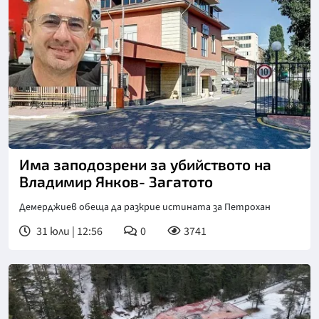
Има заподозрени за убийството на
Владимир Янков- Загатото
Демерджиев обеща да разкрие истината за Петрохан
31 юли | 12:56
0
3741