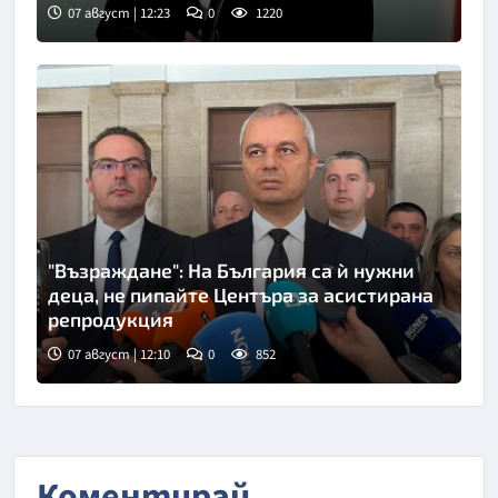
07 август | 12:23
0
1220
"Възраждане": На България са ѝ нужни
деца, не пипайте Центъра за асистирана
репродукция
07 август | 12:10
0
852
Коментирай