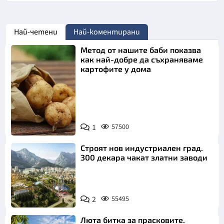
Най-четени
Най-коментирани
Метод от нашите баби показва
как най-добре да съхраняваме
картофите у дома
Снимка:
1
57500
Пиксабей
Строят нов индустриален град.
300 декара чакат златни заводи
2
55495
Люта битка за прасковите.