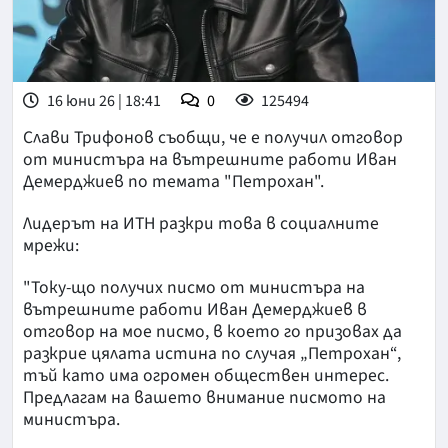
16 юни 26 | 18:41
0
125494
Слави Трифонов съобщи, че е получил отговор
от министъра на вътрешните работи Иван
Демерджиев по темата "Петрохан".
Лидерът на ИТН разкри това в социалните
мрежи:
"Току-що получих писмо от министъра на
вътрешните работи Иван Демерджиев в
отговор на мое писмо, в което го призовах да
разкрие цялата истина по случая „Петрохан“,
тъй като има огромен обществен интерес.
Предлагам на вашето внимание писмото на
министъра.