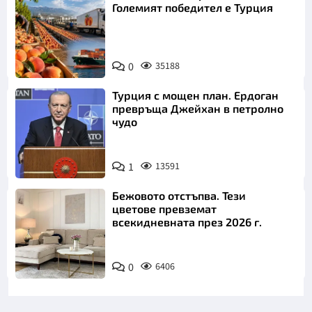
Големият победител е Турция
0
35188
Турция с мощен план. Ердоган
превръща Джейхан в петролно
чудо
1
13591
Бежовото отстъпва. Тези
цветове превземат
всекидневната през 2026 г.
0
6406