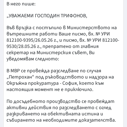
В него пише:
„УВАЖАЕМИ ГОСПОДИН ТРИФОНОВ,
Във връзка с постъпило в Министерството на
вътрешните работи Ваше писмо, вх. № УРИ
812100-9395/26.05.26 г., и писмо, вх. № УРИ 812100-
9530/28.05.26 г., препратено от главния
секретар на Министерския съвет, Ви
уведомявам следното:
В МВР се провежда разследване по случая
„Петрохан“ под ръководството и надзора на
Окръжна прокуратура - София, което към
настоящия момент не е приключило.
По досъдебното производство се провеждат
активни действия по разследването с оглед
разкриването на обективната истина и
събирането на необходимите доказателства.