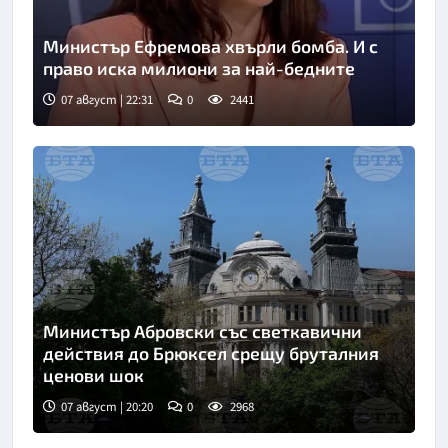
Министър Ефремова хвърли бомба. И с
право иска милиони за най-бедните
07 август | 22:31
0
2441
Министър Абровски със светкавични
действия до Брюксел срещу бруталния
ценови шок
07 август | 20:20
0
2968