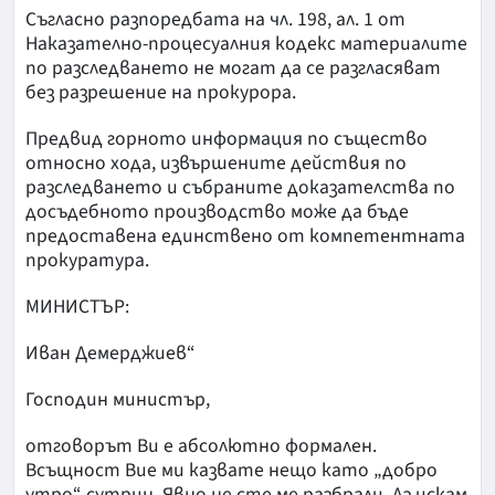
Съгласно разпоредбата на чл. 198, ал. 1 от
Наказателно-процесуалния кодекс материалите
по разследването не могат да се разгласяват
без разрешение на прокурора.
Предвид горното информация по същество
относно хода, извършените действия по
разследването и събраните доказателства по
досъдебното производство може да бъде
предоставена единствено от компетентната
прокуратура.
МИНИСТЪР:
Иван Демерджиев“
Господин министър,
отговорът Ви е абсолютно формален.
Всъщност Вие ми казвате нещо като „добро
утро“ сутрин. Явно не сте ме разбрали. Аз искам