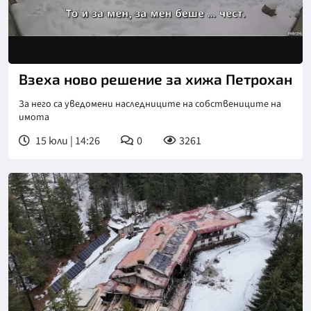
Взеха ново решение за хижа Петрохан
За него са уведомени наследниците на собствениците на
имота
15 юли | 14:26
0
3261