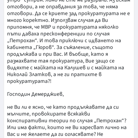
отговори, а не оправдания за това, че няма
отговори. Да се криете зад прокуратурата не е
много коректно. Използвам случая да Ви
припомня, че МВР и прокуратурата няколко
пъти даваха пресконференции по случая
„Петрохан“. И това приключи с идването на
кабинета „Гюров“. За съжаление, същото
продължава и при Вас. И въобще, като я
размахвате тая прокуратура, Вие защо се
видяхте с майката на Калушев и с майката на
Николай Златков, а не ги пратихте в
прокуратурата?!
Господин Демерджиев,
не Ви ли е ясно, че като продължавате да си
мълчите, провокирате всякакви
конспиративни теории по случая „Петрохан“?
Или има факти, които не Ви харесват лично на
Вас и не желаете да ги огласявате? Не