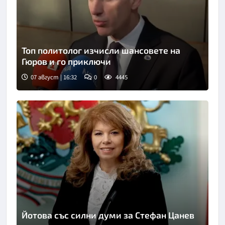
Топ политолог изчисли шансовете на
Гюров и го приключи
07 август | 16:32
0
4445
Йотова със силни думи за Стефан Цанев