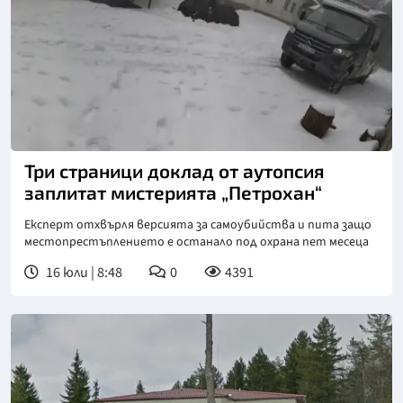
Три страници доклад от аутопсия
заплитат мистерията „Петрохан“
Експерт отхвърля версията за самоубийства и пита защо
местопрестъплението е останало под охрана пет месеца
16 юли | 8:48
0
4391