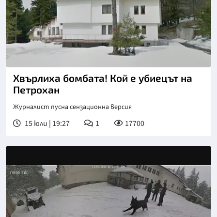
Хвърлиха бомбата! Кой е убиецът на
Петрохан
Журналист пусна сензационна версия
15 юли | 19:27
1
17700