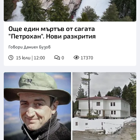
Снимка: БТА
Още един мъртъв от сагата
"Петрохан". Нови разкрития
Говори Даниел Бузов
15 юли | 12:00
0
17370