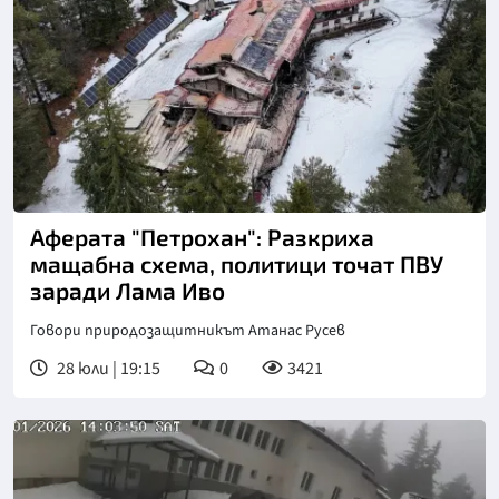
Снимка: БТА
Аферата "Петрохан": Разкриха
мащабна схема, политици точат ПВУ
заради Лама Иво
Говори природозащитникът Атанас Русев
28 юли | 19:15
0
3421