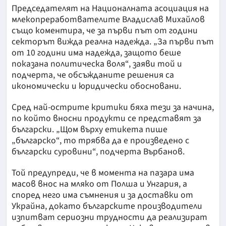
Председателят на Националната асоциация на
млекопреработвателите Владислав Михайлов
също коментира, че за първи път от години
секторът вижда реална надежда. „За първи път
от 10 години има надежда, защото беше
показана политическа воля“, заяви той и
подчерта, че обсъжданите решения са
икономически и юридически обосновани.
Сред най-острите критики бяха тези за начина,
по който вносни продукти се представят за
български. „Щом върху етикета пише
„българско“, то трябва да е произведено с
български суровини“, подчерта Върбанов.
Той предупреди, че в момента на пазара има
масов внос на мляко от Полша и Унгария, а
според него има съмнения и за доставки от
Украйна, докато българските производители
изпитват сериозни трудности да реализират