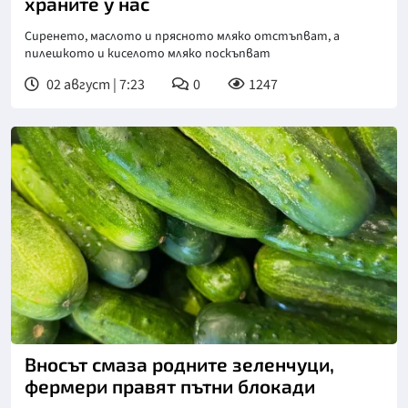
храните у нас
Сиренето, маслото и прясното мляко отстъпват, а
пилешкото и киселото мляко поскъпват
02 август | 7:23
0
1247
Вносът смаза родните зеленчуци,
фермери правят пътни блокади