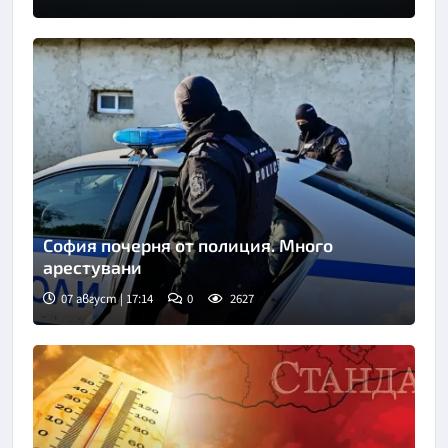
София почерня от полиция. Много
арестувани
07 август | 17:14
0
2627