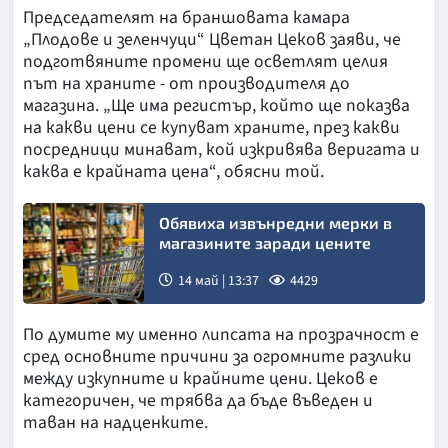
Председателят на браншовата камара
„Плодове и зеленчуци“ Цветан Цеков заяви, че
подготвяните промени ще осветлят целия
път на храните - от производителя до
магазина. „Ще има регистър, който ще показва
на какви цени се купуват храните, през какви
посредници минават, кой изкривява веригата и
каква е крайната цена“, обясни той.
Обявиха извънредни мерки в
магазините заради цените
14 май | 13:37
4429
По думите му именно липсата на прозрачност е
сред основните причини за огромните разлики
между изкупните и крайните цени. Цеков е
категоричен, че трябва да бъде въведен и
таван на надценките.