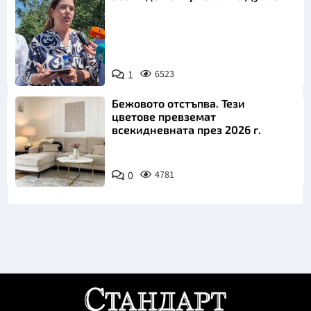
1
6523
Снимка: БТА
Бежовото отстъпва. Тези
цветове превземат
всекидневната през 2026 г.
0
4781