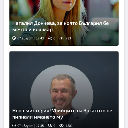
Наталия Дончева, за която България бе
мечта и кошмар
07 август | 17:43
0
783
Нова мистерия! Убийците на Загатото не
пипнали имането му
07 август | 17:35
0
1881