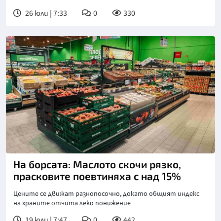
26 юли | 7:33
0
330
На борсата: Маслото скочи рязко,
прасковите поевтиняха с над 15%
Цените се движат разнопосочно, докато общият индекс
на храните отчита леко понижение
19 юли | 7:47
0
442