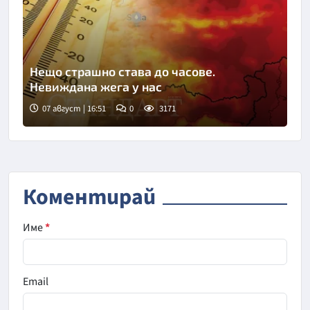
Нещо страшно става до часове.
Невиждана жега у нас
07 август | 16:51
0
3171
Коментирай
Име
*
Email