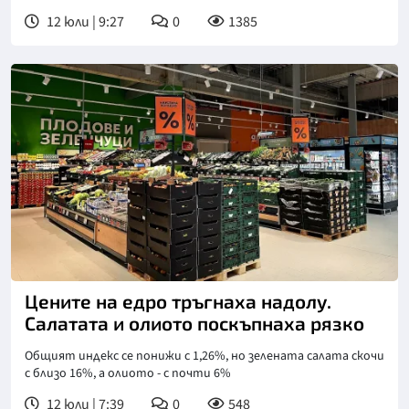
12 юли | 9:27
0
1385
Цените на едро тръгнаха надолу.
Салатата и олиото поскъпнаха рязко
Общият индекс се понижи с 1,26%, но зелената салата скочи
с близо 16%, а олиото - с почти 6%
12 юли | 7:39
0
548