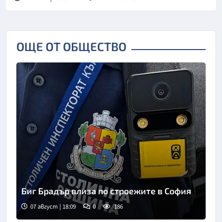
ОЩЕ ОТ ОБЩЕСТВО
Биг Брадър влиза по строежите в София
07 август | 18:09
0
186
Снимка: БНТ