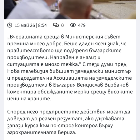
15 май 26 | 8:54
0
479
„Вчерашната среща в Министерския съвет
премина много добре. Беше даден ясен знак, че
правителството ще подкрепя българските
производители. Направен е анализ и
ситуацията е много тежка.“ С тези думи пред
Нова телевизия бившият земеделски министър
и председател на Асоциацията на земеделските
производители в България Венцислав Върбанов
коментира обсъжданите мерки срещу високите
цени на храните.
Според него предприетите действия могат да
доведат до реален резултат, ако държавата
запази курса към по-строг контрол върху
агрохранителната верига.