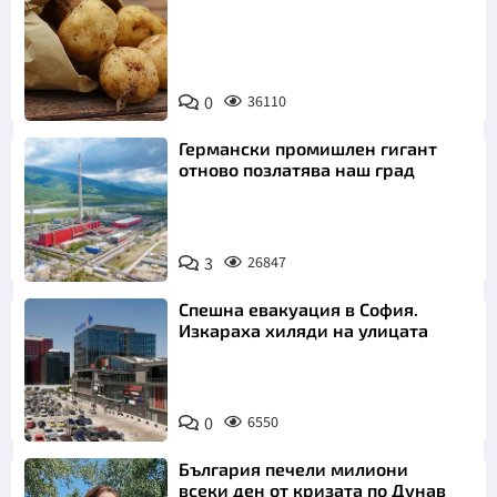
Снимка:
0
36110
Пиксабей
Германски промишлен гигант
отново позлатява наш град
3
26847
Спешна евакуация в София.
Изкараха хиляди на улицата
0
6550
България печели милиони
всеки ден от кризата по Дунав