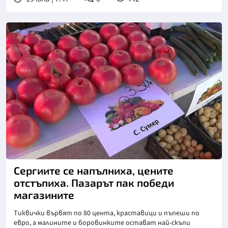
Снимка: бТВ
Сергиите се напълниха, цените
отстъпиха. Пазарът пак победи
магазините
Тиквички вървят по 80 цента, краставици и пъпеши по
евро, а малините и боровинките остават най-скъпи