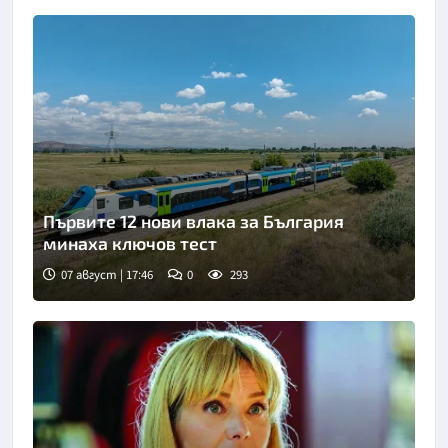
Първите 12 нови влака за България
минаха ключов тест
07 август | 17:46
0
293