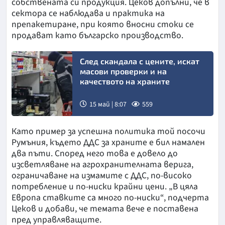
собствената си продукция. Цеков допълни, че в
сектора се наблюдава и практика на
препакетиране, при която вносни стоки се
продават като българско производство.
След скандала с цените, искат
масови проверки и на
качеството на храните
15 май | 8:07
559
Снимка:
Като пример за успешна политика той посочи
БТА
Румъния, където ДДС за храните е бил намален
два пъти. Според него това е довело до
изсветляване на агрохранителната верига,
ограничаване на измамите с ДДС, по-високо
потребление и по-ниски крайни цени. „В цяла
Европа ставките са много по-ниски“, подчерта
Цеков и добави, че темата вече е поставена
пред управляващите.