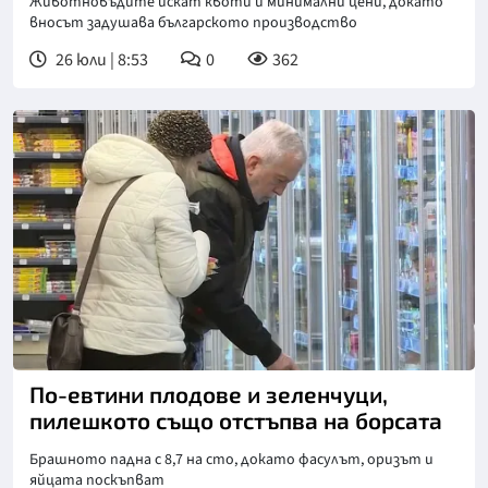
Животновъдите искат квоти и минимални цени, докато
вносът задушава българското производство
26 юли | 8:53
0
362
По-евтини плодове и зеленчуци,
пилешкото също отстъпва на борсата
Брашното падна с 8,7 на сто, докато фасулът, оризът и
яйцата поскъпват