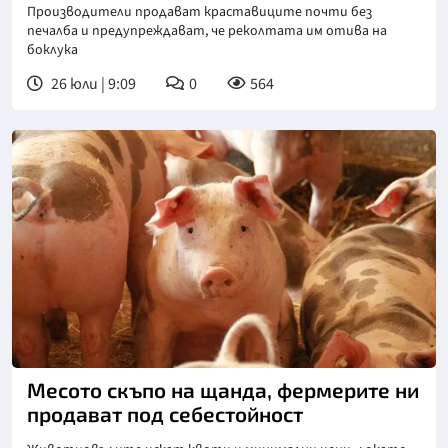
Производители продават краставиците почти без
печалба и предупреждават, че реколтата им отива на
боклука
26 юли | 9:09
0
564
Месото скъпо на щанда, фермерите ни
продават под себестойност