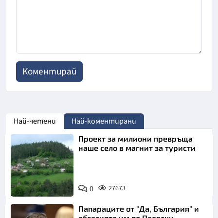
Най-четени
Най-коментирани
Проект за милиони превръща
наше село в магнит за туристи
0
27673
Папараците от "Да, България" и
обсесията им по Пеевски