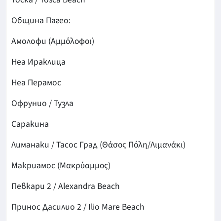
Община Пагео:
Амолофи (Αμμόλοφοι)
Неа Ираклица
Неа Перамос
Офрунио / Тузла
Саракина
Лиманаки / Тасос Град (Θάσος Πόλη/Λιμανάκι)
Макриамос (Μακρύαμμος)
Певкари 2 / Alexandra Beach
Принос Дасилио 2 / Ilio Mare Beach