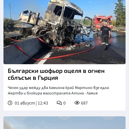
Снимка: То Вима
Български шофьор оцеля в огнен
сблъсък в Гърция
Челен удар между два камиона край Мартино взе една
жертва и блокира магистралата Атина - Ламия
01 август | 12:43
0
687