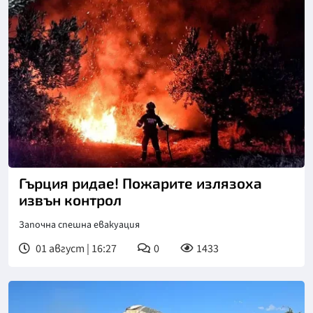
Снимка: БГНЕС
Гърция ридае! Пожарите излязоха
извън контрол
Започна спешна евакуация
01 август | 16:27
0
1433