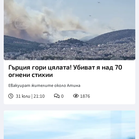
Гърция гори цялата! Убиват я над 70
огнени стихии
Евакуират жителите около Атина
31 юли | 21:10
0
1876