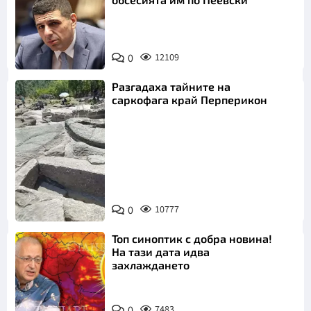
0
12109
Разгадаха тайните на
саркофага край Перперикон
Снимка:
Bulgaria ON
0
10777
AIR
Топ синоптик с добра новина!
На тази дата идва
захлаждането
0
7483