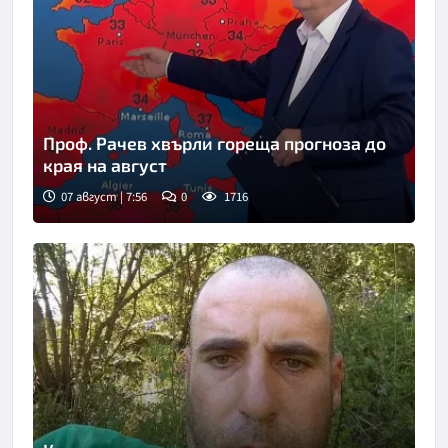
Проф. Рачев хвърли гореща прогноза до
края на август
07 август | 7:56
0
1716
Снимка: бТВ