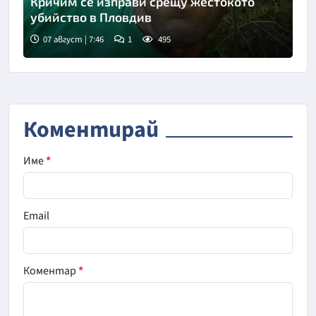
Кричим се изправи срещу жестокото
убийство в Пловдив
07 август | 7:46
1
495
Коментирай
Име
*
Email
Коментар
*