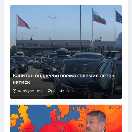
Капитан Андреево поема големия летен
натиск
07 август | 8:35
0
170
Снимка: БНТ