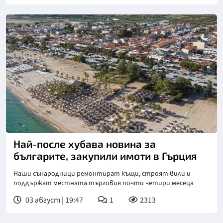
Най-после хубава новина за
българите, закупили имоти в Гърция
Наши сънародници ремонтират къщи, строят вили и
поддържат местната търговия почти четири месеца
03 август | 19:47
1
2313