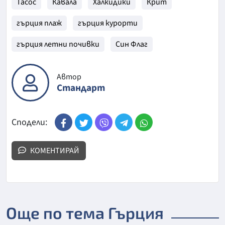
Тасос
Кавала
Халкидики
Крит
гърция плаж
гърция курорти
гърция летни почивки
Син Флаг
Автор
Стандарт
Сподели:
КОМЕНТИРАЙ
Още по тема Гърция