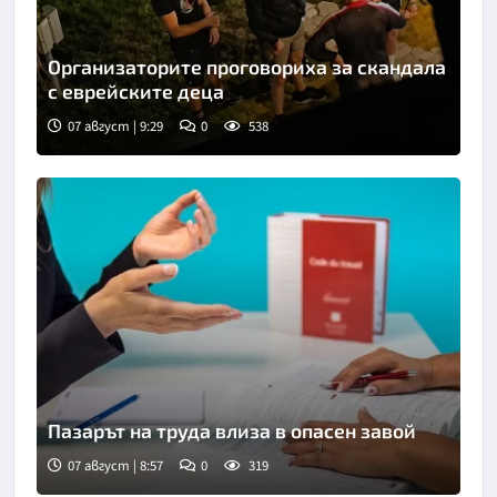
Организаторите проговориха за скандала
с еврейските деца
07 август | 9:29
0
538
Пазарът на труда влиза в опасен завой
07 август | 8:57
0
319