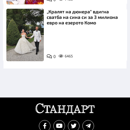
„Кралят на дюнера“ вдигна
сватба на сина си за 3 милиона
евро на езерото Комо
Снимка:
0
6465
Инстаграм