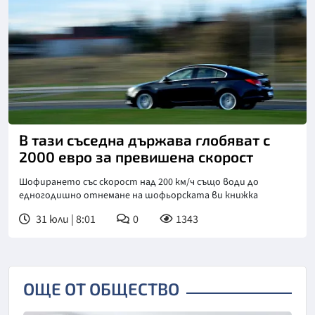
Снимка: Пиксабей
В тази съседна държава глобяват с
2000 евро за превишена скорост
Шофирането със скорост над 200 км/ч също води до
едногодишно отнемане на шофьорската ви книжка
31 юли | 8:01
0
1343
ОЩЕ ОТ ОБЩЕСТВО