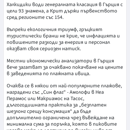
Халкидики води генералната класация в Гърция с
цели 93 знамена, а Крит държи първенството
сред регионите със 154.
Въпреки екологичния триумф, гръцкият
туристически бранш не крие, че инфлацията и
повишените разходи за енергия и персонал
оказват своя сериозен натиск.
Местни икономически анализатори в Гърция
вече загатват за очаквано покачване на цените
в заведенията по плажната ивица.
Очаква се в някои от най-популярните плажове,
наградени със „Син флаг“ - Амолофи в Неа
Перамос или Макриамос на Тасос,
дългогодишната практика за „безплатен
шезлонг срещу консумация“ да бъде
допълнително ограничена чрез въвеждане на
минимална сума за поръчка, която в пиковите