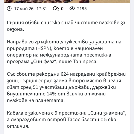
17 май 26 | 17:31
0
2195
Гърция обяви списъка с най-чистите плажове за
сезона.
Направи го гръцкото дружество за защита на
природата (HSPN), което е национален
оператор на международната престижна
програма „Син флаг“, пише Топ преса.
Със своите рекордни 624 наградени крайбрежни
зони, Гърция гордо заема второ място в целия
свят сред 51 участващи държави, държейки
внушителните 14% от всички отлични
плажове на планетата.
Кавала е закичена с 9 престижни „Сини знамена“,
а смарагдовият остров Тасос блести с 5 еко-
отличия.