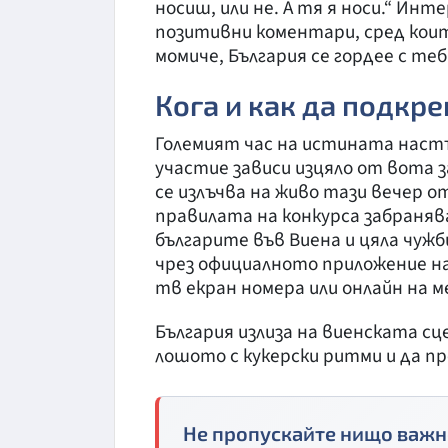
носиш, или не. А тя я носи.“ И
позитивни коментари, сред коит
момиче, България се гордее с те
Кога и как да подкр
Големият час на истината настъ
участие зависи изцяло от вота 
се излъчва на живо тази вечер от
правилата на конкурса забраняв
българите във Виена и цяла чужб
чрез официалното приложение на 
тв екран номера или онлайн на
България излиза на виенската сц
лошото с кукерски ритми и да п
Не пропускайте нищо важн