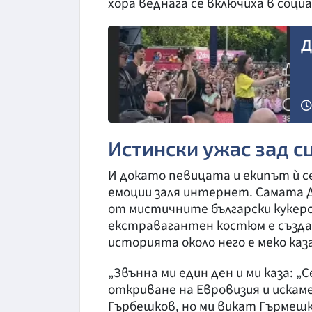
хора веднага се включиха в соци
Д
Истински ужас зад с
И докато певицата и екипът ѝ с
емоции заля интернет. Самата Д
от мистичните български кукерск
екстравагантен костюм е създа
историята около него е меко каз
„Звънна ми един ден и ми каза: „
откриване на Евровизия и искаме
Гърбешков, но ми викат Гърмешк