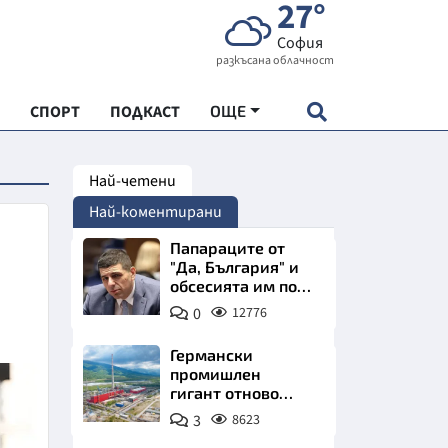
27°
София
разкъсана облачност
СПОРТ
ПОДКАСТ
ОЩЕ
Най-четени
НДАРТ
Най-коментирани
АДЕМИЯ "ЧУДЕСАТА НА БЪЛГАРИЯ"
Папараците от
"Да, България" и
обсесията им по
Е
Пеевски
0
12776
Германски
промишлен
гигант отново
СКАТА ХРАНА
позлатява наш
3
8623
град
АРСКАТА ИКОНОМИКА