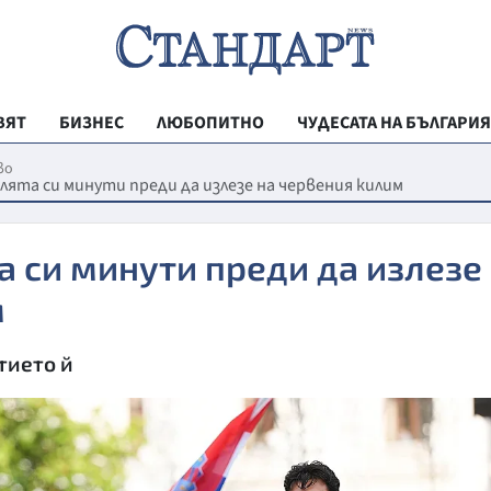
ВЯТ
БИЗНЕС
ЛЮБОПИТНО
ЧУДЕСАТА НА БЪЛГАРИЯ
РЕГИОНАЛНИ
во
клята си минути преди да излезе на червения килим
ВЕСТНИК СТА
МЛАДЕЖКА АК
а си минути преди да излезе
ЗДРАВЕ
м
ОБРАЗОВАНИ
тието й
МОЯТ ГРАД
ТЕХНОЛОГИИ
ДА!НА БЪЛГАР
ДА! НА БЪЛГ