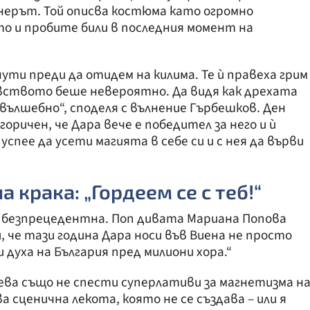
йнерът. Той описва костюма като огромно
о и пробите били в последния момент на
ути преди да отидем на килима. Те ѝ правеха грим
Чувството беше невероятно. Да видя как дрехата
вълшебно“, споделя с вълнение Гърбешков. Ден
оричен, че Дара вече е победител за него и ѝ
 успее да усети магията в себе си и с нея да върви
а крака: „Гордеем се с теб!“
е безпрецедентна. Поп дивата Мариана Попова
, че тази година Дара носи във Виена не просто
и духа на България пред милиони хора.“
ва също не спести суперлативи за магнетизма н
сценична лекота, която не се създава – или я