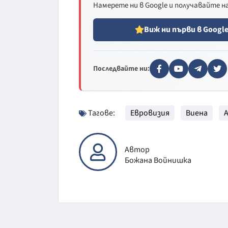
Намерете ни в Google и получавайте 
Виж ни първи в Googl
Последвайте ни:
Тагове:
Евровизия
Виена
Автор
Божана Войнишка