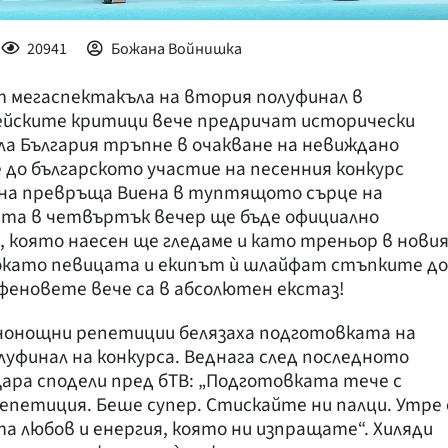
20941
Божана Войнишка
т мегаспектакъла на втория полуфинал в
ейските критици вече предричат исторически
ла България тръпне в очакване на невиждано
 до българското участие на песенния конкурс
дина превръща Виена в туптящото сърце на
ята в четвъртък вечер ще бъде официално
, която наесен ще гледаме и като треньор в нови
 Докато певицата и екипът ѝ шлайфат стъпките до
феновете вече са в абсолютен екстаз!
денонощни репетиции белязаха подготовката на
луфинал на конкурса. Веднага след последното
Дара сподели пред бТВ: „Подготовката тече с
репетиция. Беше супер. Стискайте ни палци. Утре 
а любов и енергия, която ни изпращате“. Хиляди