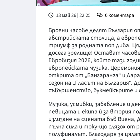
13 май 26 | 22:25
0
коментара
Броени часове делят България о
австрийската столица, а европ
триумф за родната поп дива! Ця
досега зрелище! Остават часове
Евровизия 2026, който тази го
европейската музика. Церемони
открита от „Бангаранга“ и Дара
сезон на „Гласът на България“.
съвършенство, букмейкърите и 
Музика, усмивки, забавление и 
певицата и екипа ѝ за втория по
излизане на сцената във Виена, 
пълна сила и току-що слязох от 
полуфиналът. Благодаря за цялат