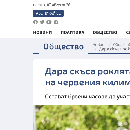
петък, 07 август 26
АБОНИРАЙ СЕ
НОВИНИ
ПОЛИТИКА
ОБЩЕСТВО
С
Общество
Новини
Общест
Дара скъса ро
Дара скъса роклят
на червения кили
Остават броени часове до учас