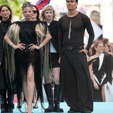
КУЛТУРА
ПРАВОСЪДИЕ
КРИМИ
КИБЕРЗАЩИТ
ВЯРА
ОБЯВИ
ВОЙНАТА В У
ВРЕМЕТО