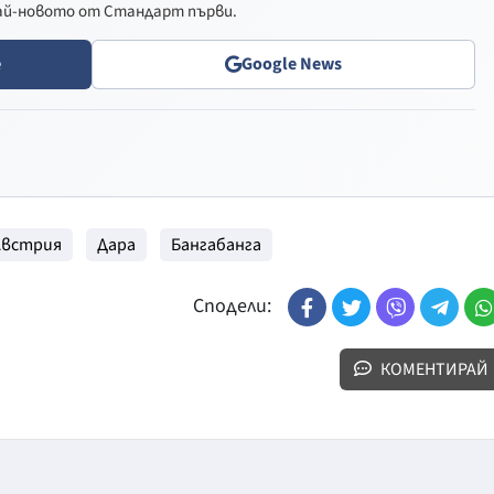
най-новото от Стандарт първи.
e
Google News
Австрия
Дара
Бангабанга
Сподели:
КОМЕНТИРАЙ