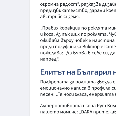
огромна радост“, разказва диза
предизвикателство, заради коет
австрийска земя.
„Правих корекции по роклята мин
и коса. Аз пък ших по роклята. 
оживява върху човек е наистина 
преди полуфинала Виктор е катег
пожелава: „Да вярва в себе си, да
напред“.
Елитът на България н
Подкрепата за родната звезда 
емоционално написа в профила си
песен: „Тя носи гласа, енергията 
Алтернативната икона Рут Коле
нашето момиче: „DARA притежава 