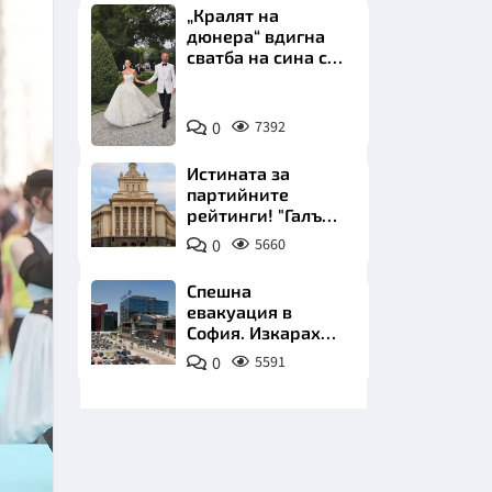
„Кралят на
дюнера“ вдигна
сватба на сина си
за 3 милиона
евро на езерото
Снимка:
Комо
0
7392
Инстаграм
НИЦИ
Истината за
партийните
рейтинги! "Галъп"
разби митовете
0
5660
КРАЙНА
Спешна
евакуация в
София. Изкараха
хиляди на
0
5591
улицата