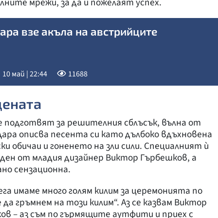
алните мрежи, за да ѝ пожелаят успех.
ара взе акъла на австрийците
10 май | 22:44
11688
цената
е подготвят за решителния сблъсък, вълна от
ара описва песента си като дълбоко вдъхновена
и обичаи и гоненето на зли сили. Специалният ѝ
ден от младия дизайнер Виктор Гърбешков, а
ано сензационна.
Сега имаме много голям килим за церемонията по
 да гръмнем на този килим“. Аз се казвам Виктор
ов – аз съм по гърмящите аутфити и приех с