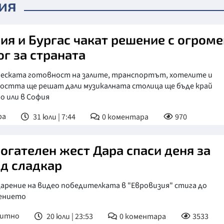
ия
ия и Бургас чакат решение с огроме
ог за страната
ческата готовност на залите, транспортът, хотелите и
ността ще решат дали музикалната столица ще бъде край
о или в София
ра
31 юли | 7:44
0
коментара
970
рогателен жест Дара спаси деня за
д сладкар
арение на видео победителката в "Евровизия" стига до
ението
питно
20 юли | 23:53
0
коментара
3533