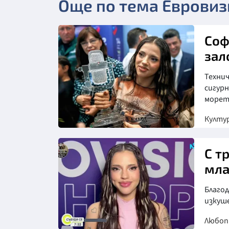
Още по тема Евровиз
Соф
зал
Техни
сигур
морет
Култу
Снимка: БТА
С т
мла
Благод
изкуш
Любо