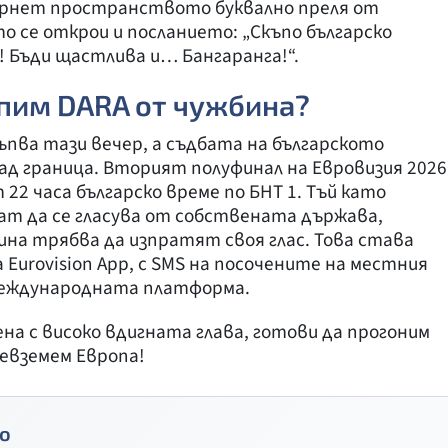
нтернет пространството буквално преля от
о се открои и посланието: „Скъпо българско
б! Бъди щастлива и… Бангаранга!“.
епим DARA от чужбина?
пва тази вечер, а съдбата на българското
зад граница. Вторият полуфинал на Евровизия 2026
 22 часа българско време по БНТ 1. Тъй като
ат да се гласува от собствената държава,
ина трябва да изпратят своя глас. Това става
Eurovision App, с SMS на посочените на местния
 международната платформа.
ена с високо вдигната глава, готови да прогоним
ревземем Европа!
о