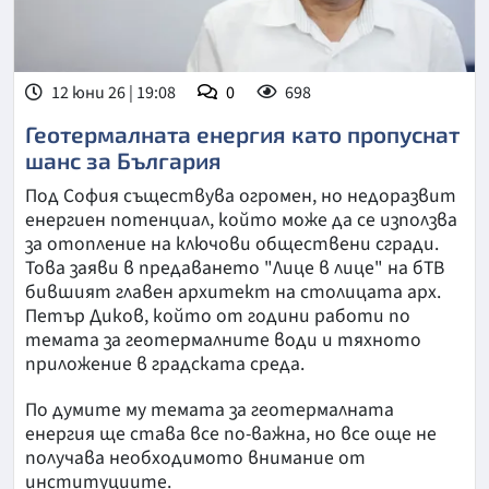
12 юни 26 | 19:08
0
698
Геотермалната енергия като пропуснат
шанс за България
Под София съществува огромен, но недоразвит
енергиен потенциал, който може да се използва
за отопление на ключови обществени сгради.
Това заяви в предаването "Лице в лице" на бТВ
бившият главен архитект на столицата арх.
Петър Диков, който от години работи по
темата за геотермалните води и тяхното
приложение в градската среда.
По думите му темата за геотермалната
енергия ще става все по-важна, но все още не
получава необходимото внимание от
институциите.