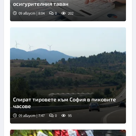
осигурителния таван
09 август | 8:04
0
202
Спират тировете към София в пиковите
часове
09 август | 7:47
0
95
Снимка: БТА