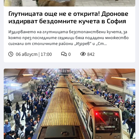
Глутницата още не е открита! Дронове
издирват бездомните кучета в София
Издирването на глутницата безстопанствени кучета, за
която през последните седмици бяха подадени множество
сигнали от столичните райони „Изгрев“ и „Ст...
06 август | 17:00
0
842