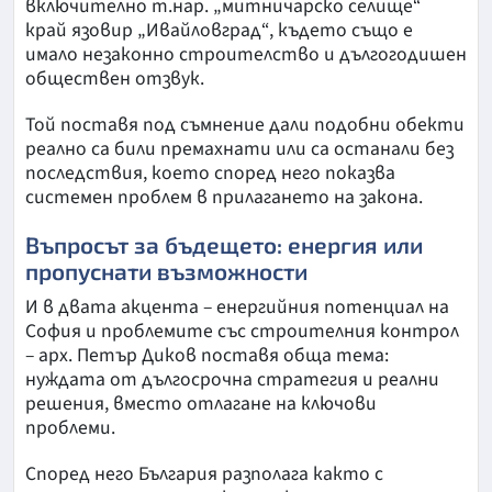
включително т.нар. „митничарско селище“
край язовир „Ивайловград“, където също е
имало незаконно строителство и дългогодишен
обществен отзвук.
Той поставя под съмнение дали подобни обекти
реално са били премахнати или са останали без
последствия, което според него показва
системен проблем в прилагането на закона.
Въпросът за бъдещето: енергия или
пропуснати възможности
И в двата акцента – енергийния потенциал на
София и проблемите със строителния контрол
– арх. Петър Диков поставя обща тема:
нуждата от дългосрочна стратегия и реални
решения, вместо отлагане на ключови
проблеми.
Според него България разполага както с