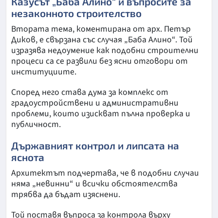
Казусът „Баба Алино“ и въпросите за
незаконното строителство
Втората тема, коментирана от арх. Петър
Диков, е свързана със случая „Баба Алино“. Той
изразява недоумение как подобни строителни
процеси са се развили без ясни отговори от
институциите.
Според него става дума за комплекс от
градоустройствени и административни
проблеми, които изискват пълна проверка и
публичност.
Държавният контрол и липсата на
яснота
Архитектът подчертава, че в подобни случаи
няма „невинни“ и всички обстоятелства
трябва да бъдат изяснени.
Той поставя въпроса за контрола върху