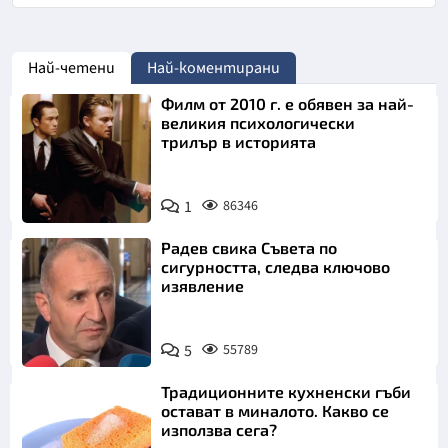
Най-четени
Най-коментирани
Филм от 2010 г. е обявен за най-
великия психологически
трилър в историята
1
86346
Радев свика Съвета по
сигурността, следва ключово
изявление
5
55789
Традиционните кухненски гъби
остават в миналото. Какво се
използва сега?