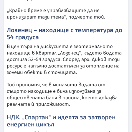
„Крайно време е управляващите да не
иронизират тази тема“, подчерта той.
Лозенец – находище с температура до
54 градуса
В центъра на дискусията е геотермалното
находище в квартал „Лозенец“, където водата
достига 52–54 градуса. Според арх. Диков този
ресурс е напълно достатъчен за отопление на
големи обекти в столицата.
Той припомня, че в миналото водата от
същото находище е била използвана за
обществената баня в района, което доказва
реалната ѝ приложимост.
НДК, „Спартак“ и идеята за затворен
енергиен цикъл