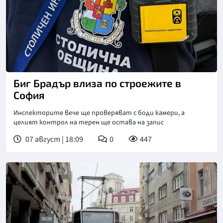
Снимка: БНТ
Биг Брадър влиза по строежите в
София
Инспекторите вече ще проверяват с боди камери, а
целият контрол на терен ще остава на запис
07 август | 18:09
0
447