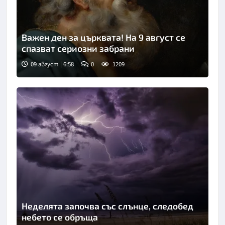
Важен ден за църквата! На 9 август се
спазват сериозни забрани
09 август | 6:58
0
1209
Неделята започва със слънце, следобед
небето се обръща