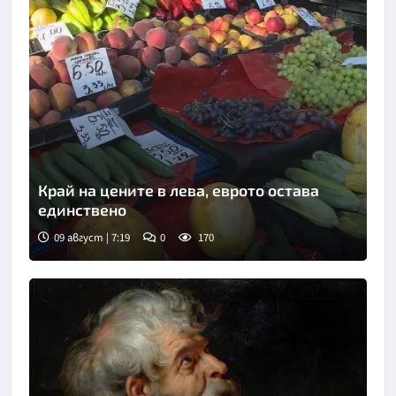
Край на цените в лева, еврото остава
единствено
09 август | 7:19
0
170
Снимка: БНТ