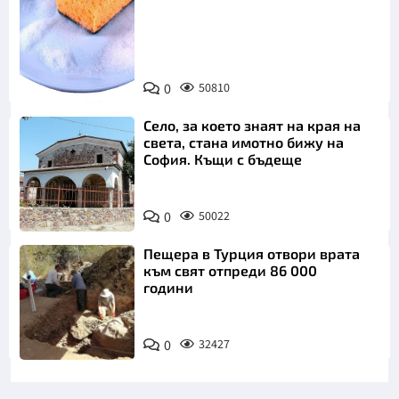
Снимка:
0
50810
Пиксабей
Село, за което знаят на края на
света, стана имотно бижу на
София. Къщи с бъдеще
0
50022
Пещера в Турция отвори врата
към свят отпреди 86 000
години
0
32427