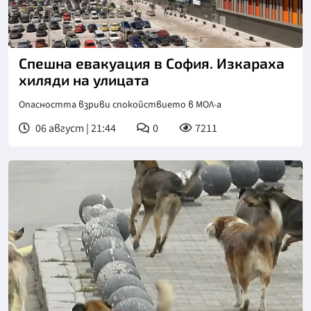
Спешна евакуация в София. Изкараха
хиляди на улицата
Опасността взриви спокойствието в МОЛ-а
06 август | 21:44
0
7211