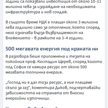
години са показвали инвестиция от около 10–11
милиона лева за изграждане на необходимата
инфраструктура и нов сондаж.
В същото време НДК е плащал около 3 милиона
лева годишно само за отопление, което според
него означава бърза възвръщаемост на
вложението – в рамките на 3–4 години.
500 мегавата енергия под краката ни
В разговора беше припомнена и тезата на
покойния проф. Костадин Щерев, според когото
под София се намира ресурс от около 500
мегавата топлинна енергия.
„Господ ни е дал този ресурс, а ние плащаме
скъпо за газ“, коментира Диков, подчертавайки
зависимостта на страната от вносни
енергийни източници.