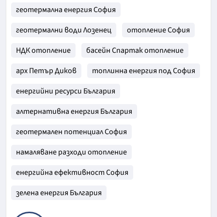
геотермална енергия София
геотермални води Лозенец
отопление София
НДК отопление
басейн Спартак отопление
арх Петър Диков
топлинна енергия под София
енергийни ресурси България
алтернативна енергия България
геотермален потенциал София
намаляване разходи отопление
енергийна ефективност София
зелена енергия България