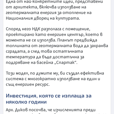
Една от най-конкретните идеи, представени
от архитекта, включва използване на
геотермалната енергия за отопление на
Националния дворец на културата.
Според него НДК разполага с помещение,
проектирано като енергиен център, което в
момента не се използва. Планът предвижда
топлината от геотермалната вода да захранва
сградата, а след това остатъчната
температура да бъде достатъчна за
подгряване на басейна „Спартак“.
Този модел, по думите му, би създал ефективна
система с многократно използване на един и
същ енергиен ресурс.
Инвестиция, която се изплаща за
няколко години
Арх. Диков посочва, че изчисленията преди