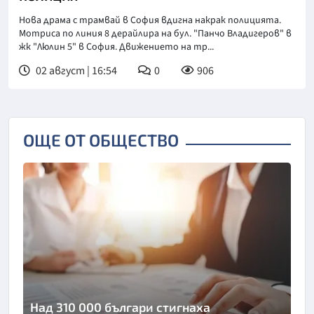
Нова драма с трамвай в София вдигна накрак полицията.
Мотриса по линия 8 дерайлира на бул. "Панчо Владигеров" в
жк "Люлин 5" в София. Движението на тр...
02 август | 16:54
0
906
ОЩЕ ОТ ОБЩЕСТВО
Над 310 000 българи стигнаха