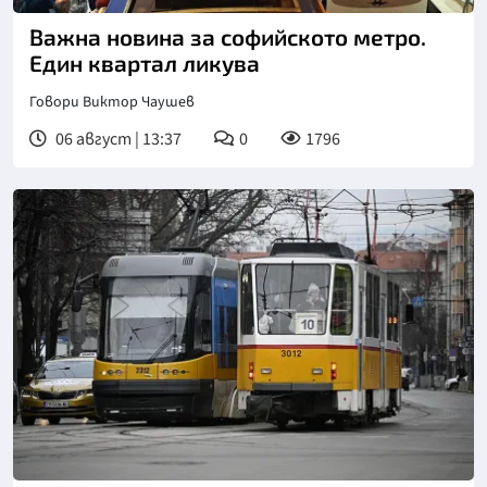
Важна новина за софийското метро.
Един квартал ликува
Говори Виктор Чаушев
06 август | 13:37
0
1796
Снимка: БГНЕС