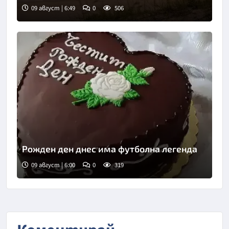
09 август | 6:49
0
506
Снимка: Пиксабей
Рожден ден днес има футболна легенда
09 август | 6:00
0
319