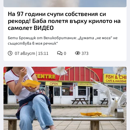
Снимка: инстаграм
На 97 години счупи собствения си
рекорд! Баба полетя върху крилото на
самолет ВИДЕО
Бети Бромидж от Великобритания: „Думата „не мога“ не
съществува в моя речник“
07 август | 15:11
0
373