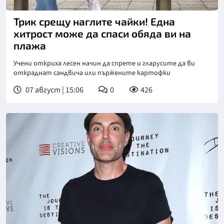
Трик срещу наглите чайки! Една
хитрост може да спаси обяда ви на
плажа
Учени откриха лесен начин да спрете и гларусите да ви
откраднат сандвича или пържените картофки
07 август | 15:06
0
426