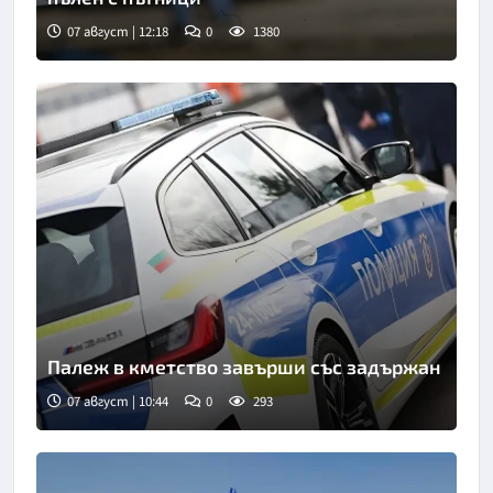
07 август | 12:18
0
1380
Палеж в кметство завърши със задържан
07 август | 10:44
0
293
Снимка: БТА