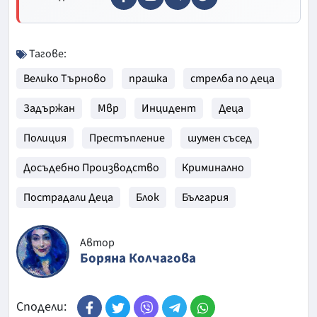
Тагове:
Велико Търново
прашка
стрелба по деца
Задържан
Мвр
Инцидент
Деца
Полиция
Престъпление
шумен съсед
Досъдебно Производство
Криминално
Пострадали Деца
Блок
България
Автор
Боряна Колчагова
Сподели: