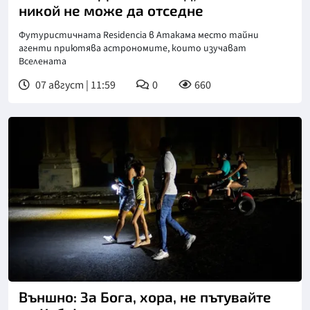
никой не може да отседне
Футуристичната Residencia в Атакама место тайни
агенти приютява астрономите, които изучават
Вселената
07 август | 11:59
0
660
Външно: За Бога, хора, не пътувайте