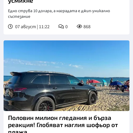
усмихне
Едно струва 10 долара, а наградата е джип-уникално
състезание
07 август | 11:22
0
868
Половин милион гледания и бърза
реакция! Глобяват наглия шофьор от
плажа