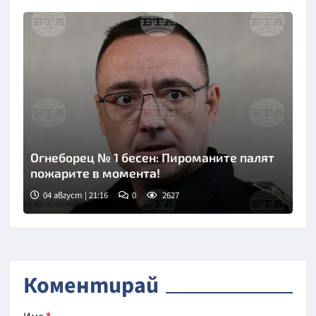
Огнеборец № 1 бесен: Пироманите палят
пожарите в момента!
04 август | 21:16
0
2627
Коментирай