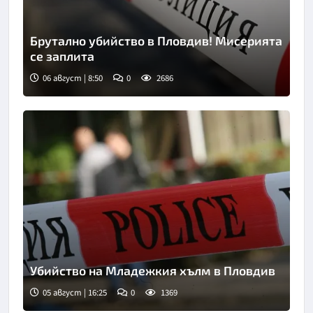
Брутално убийство в Пловдив! Мисерията
се заплита
06 август | 8:50
0
2686
Снимка: goggle
Убийство на Младежкия хълм в Пловдив
05 август | 16:25
0
1369