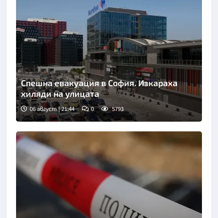
Спешна евакуация в София. Изкараха
хиляди на улицата
06 август | 21:44
0
5793