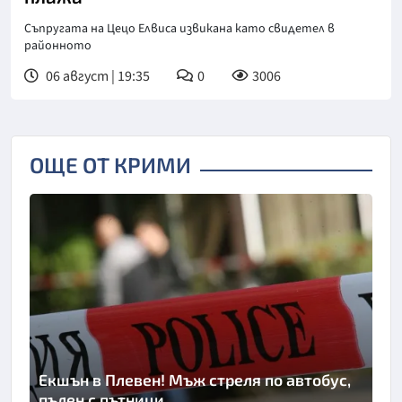
Съпругата на Цецо Елвиса извикана като свидетел в
районното
06 август | 19:35
0
3006
ОЩЕ ОТ КРИМИ
Екшън в Плевен! Мъж стреля по автобус,
пълен с пътници