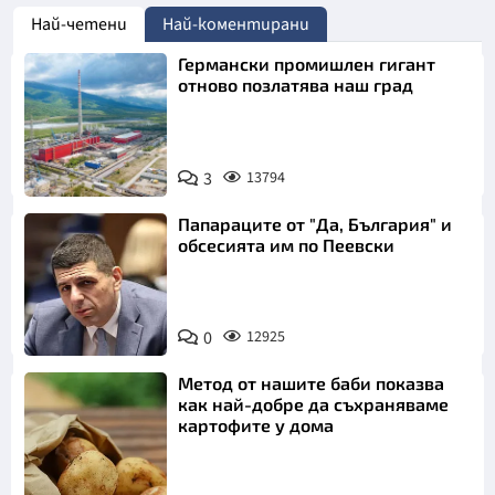
Най-четени
Най-коментирани
Германски промишлен гигант
отново позлатява наш град
3
13794
Папараците от "Да, България" и
обсесията им по Пеевски
0
12925
Метод от нашите баби показва
как най-добре да съхраняваме
картофите у дома