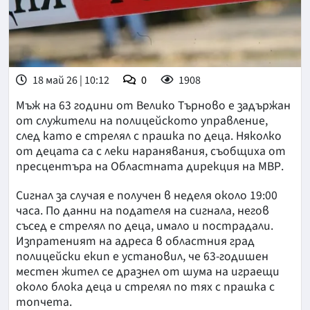
18 май 26 | 10:12
0
1908
Мъж на 63 години от Велико Търново е задържан
от служители на полицейското управление,
след като е стрелял с прашка по деца. Няколко
от децата са с леки наранявания, съобщиха от
пресцентъра на Областната дирекция на МВР.
Сигнал за случая е получен в неделя около 19:00
часа. По данни на подателя на сигнала, негов
съсед е стрелял по деца, имало и пострадали.
Изпратеният на адреса в областния град
полицейски екип е установил, че 63-годишен
местен жител се дразнел от шума на играещи
около блока деца и стрелял по тях с прашка с
топчета.