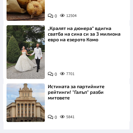
Снимка:
0
12504
Пиксабей
„Кралят на дюнера“ вдигна
сватба на сина си за 3 милиона
евро на езерото Комо
Снимка:
0
7701
Инстаграм
Истината за партийните
рейтинги! "Галъп" разби
митовете
0
5841