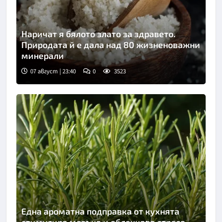
Наричат я бялото злато за здравето.
Природата й е дала над 80 жизненоважни
минерали
07 август | 23:40
0
3523
Една ароматна подправка от кухнята