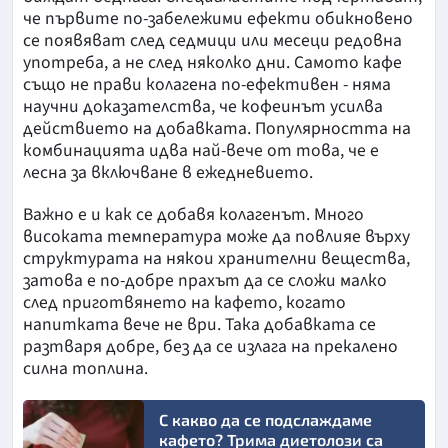
че първите по-забележими ефекти обикновено
се появяват след седмици или месеци редовна
употреба, а не след няколко дни. Самото кафе
също не прави колагена по-ефективен - няма
научни доказателства, че кофеинът усилва
действието на добавката. Популярността на
комбинацията идва най-вече от това, че е
лесна за включване в ежедневието.
Важно е и как се добавя колагенът. Много
високата температура може да повлияе върху
структурата на някои хранителни вещества,
затова е по-добре прахът да се сложи малко
след приготвянето на кафето, когато
напитката вече не ври. Така добавката се
разтваря добре, без да се излага на прекалено
силна топлина.
С какво да се подслаждаме
кафето? Трима диетолози са