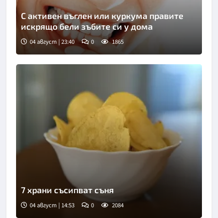
С активен въглен или куркума правите
искрящо бели зъбите си у дома
04 август | 23:40
0
1865
7 храни съсипват съня
04 август | 14:53
0
2084
Снимка: БГНЕС