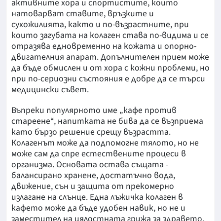
активните хора и спортистите, които
натоварват ставите, връзките и
сухожилията, както и по-възрастните, при
които загубата на колаген става по-видима и се
отразява едновременно на кожата и опорно-
двигателния апарат. Допълнителен прием може
да бъде обмислен и от хора с кожни проблеми, но
при по-сериозни състояния е добре да се търси
медицински съвет.
Въпреки популярното име „кафе против
стареене“, напитката не бива да се възприема
като бързо решение срещу възрастта.
Колагенът може да подпомогне тялото, но не
може сам да спре естествените процеси в
организма. Основата остава същата -
балансирано хранене, достатъчно вода,
движение, сън и защита от прекомерно
излагане на слънце. Една лъжичка колаген в
кафето може да бъде удобен навик, но не и
заместител на цялостната грижа за здравето.