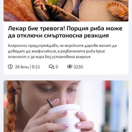
Лекар бие тревога! Порция риба може
да отключи смъртоносна реакция
Алерголог предупреждава, че морските дарове могат да
доведат до анафилаксия, а развалената риба крие
опасност и за хора без установена алергия
26 юли | 9:21
0
3235