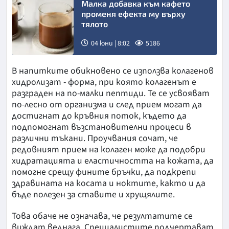
Малка добавка към кафето
променя ефекта му върху
тялото
04 юни | 8:02
5186
В напитките обикновено се използва колагенов
хидролизат - форма, при която колагенът е
разграден на по-малки пептиди. Те се усвояват
по-лесно от организма и след прием могат да
достигнат до кръвния поток, където да
подпомогнат възстановителни процеси в
различни тъкани. Проучвания сочат, че
редовният прием на колаген може да подобри
хидратацията и еластичността на кожата, да
помогне срещу фините бръчки, да подкрепи
здравината на косата и ноктите, както и да
бъде полезен за ставите и хрущялите.
Това обаче не означава, че резултатите се
виждат веднага. Специалистите подчертават,