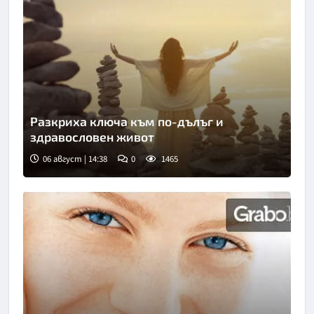
Разкриха ключа към по-дълъг и
здравословен живот
06 август | 14:38
0
1465