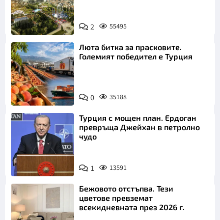
2
55495
Люта битка за прасковите.
Големият победител е Турция
0
35188
Турция с мощен план. Ердоган
превръща Джейхан в петролно
чудо
1
13591
Бежовото отстъпва. Тези
цветове превземат
всекидневната през 2026 г.