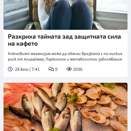
Разкриха тайната зад защитната сила
на кафето
Ключовият механизъм може да обясни връзката с по-ниския
риск от Алцхаймер, Паркинсон и метаболитни заболявания
28 юли | 7:41
0
2036