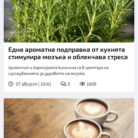
Снимка: Пиксабей
Една ароматна подправка от кухнята
стимулира мозъка и облекчава стреса
Цинеолът и карнозната киселина са в центъра на
изследванията за здравето на мозъка
07 август | 10:41
0
1609