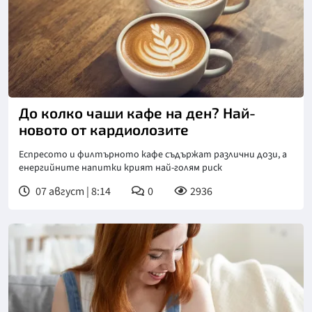
Снимка: Пиксабей
До колко чаши кафе на ден? Най-
новото от кардиолозите
Еспресото и филтърното кафе съдържат различни дози, а
енергийните напитки крият най-голям риск
07 август | 8:14
0
2936