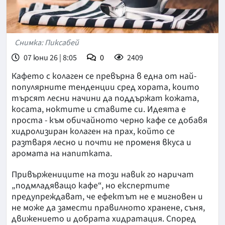
Снимка: Пиксабей
07 юни 26 | 8:05
0
2409
Кафето с колаген се превърна в една от най-
популярните тенденции сред хората, които
търсят лесни начини да поддържат кожата,
косата, ноктите и ставите си. Идеята е
проста - към обичайното черно кафе се добавя
хидролизиран колаген на прах, който се
разтваря лесно и почти не променя вкуса и
аромата на напитката.
Привържениците на този навик го наричат
„подмладяващо кафе“, но експертите
предупреждават, че ефектът не е мигновен и
не може да замести правилното хранене, съня,
движението и добрата хидратация. Според