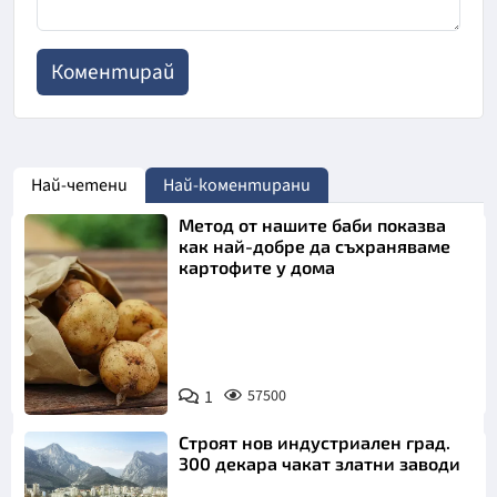
Най-четени
Най-коментирани
Метод от нашите баби показва
как най-добре да съхраняваме
картофите у дома
Снимка:
1
57500
Пиксабей
Строят нов индустриален град.
300 декара чакат златни заводи