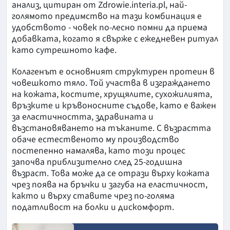
анализ, цитиран от Zdrowie.interia.pl, най-
голямото предимство на тази комбинация е
удобството - човек по-лесно помни да приема
добавката, когато я свърже с ежедневен ритуал
като сутрешното кафе.
Колагенът е основният структурен протеин в
човешкото тяло. Той участва в изграждането
на кожата, костите, хрущялите, сухожилията,
връзките и кръвоносните съдове, като е важен
за еластичността, здравината и
възстановяването на тъканите. С възрастта
обаче естественото му производство
постепенно намалява, като този процес
започва приблизително след 25-годишна
възраст. Това може да се отрази върху кожата
чрез поява на бръчки и загуба на еластичност,
както и върху ставите чрез по-голяма
податливост на болки и дискомфорт.