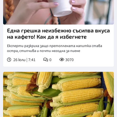
Снимка: Пиксабей
Една грешка неизбежно съсипва вкуса
на кафето! Как да я избегнете
Експерти разкриха защо претоплената напитка става
остра, стипчива и почти негодна за пиене
26 юли | 7:41
0
3070