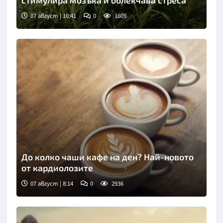
стимулира мозъка и облекчава стреса
07 август | 10:41
0
1609
Снимка: Пиксабей
До колко чаши кафе на ден? Най-новото
от кардиолозите
07 август | 8:14
0
2936
Снимка: Пиксабей