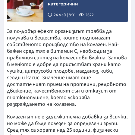
категорични
24 май | 8:01
2622
За по-добър ефект организмът трябва да
получава и вещества, които подпомагат
собственото производство на колаген. Най-
важен сред тях е витамин C, необходим за
правилния синтез на колагенови влакна. Затова
в менюто е добре да присъстват храни като
чушки, цитрусови плодове, магданоз, киви,
ягоди и касис. Значение имат още
достатъчният прием на протеини, редовното
движение, качественият сън и отказът от
тютюнопушене, което ускорява
разграждането на колагена.
Колагенът не е задължителна добавка за всички,
но може да бъде полезен за определени групи.
Сред тях са хората над 25 години, физически