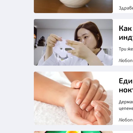
Здрав
Снимка: БГНЕС
Как
инд
Три ж
Любо
Еди
нок
Дерма
цепене
Любо
Снимка: goggle