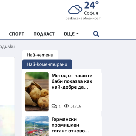
24°
София
разкъсана облачност
СПОРТ
ПОДКАСТ
ОЩЕ
родилки
Най-четени
НДАРТ
Най-коментирани
АДЕМИЯ "ЧУДЕСАТА НА БЪЛГАРИЯ"
Метод от нашите
баби показва как
най-добре да
Е
съхраняваме
картофите у дома
Снимка:
1
51716
Пиксабей
Германски
СКАТА ХРАНА
промишлен
гигант отново
АРСКАТА ИКОНОМИКА