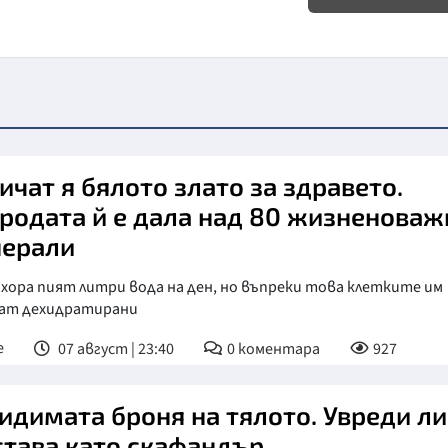
ичат я бялото злато за здравето.
родата й е дала над 80 жизненоваж
ерали
хора пият литри вода на ден, но въпреки това клетките им
ат дехидратирани
е
07 август | 23:40
0
коментара
927
идимата броня на тялото. Увреди ли
 става като скафандър