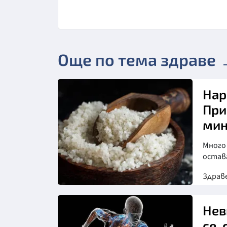
Още по тема здраве
Нар
При
мин
Много 
остав
Здрав
Нев
се,