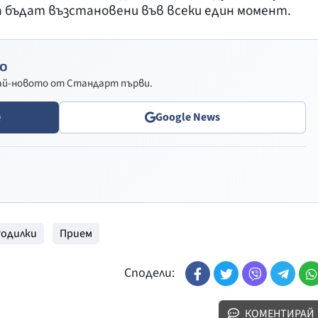
 бъдат възстановени във всеки един момент.
о
най-новото от Стандарт първи.
e
Google News
Родилки
Прием
Сподели:
КОМЕНТИРАЙ