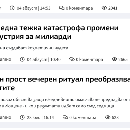
е
04 август | 14:53
0
коментара
2041
 една тежка катастрофа промени
устрия за милиарди
ени създават козметични чудеса
питно
04 август | 10:40
0
коментара
2665
н прост вечерен ритуал преобразяв
тите
толог обяснява защо ежедневното омасляване предпазва от
 и лющене - и кои резултати идват само след седмица
питно
28 юли | 16:14
0
коментара
628