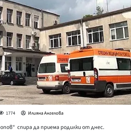
КУЛТУРА
ПРАВОСЪДИЕ
КРИМИ
КИБЕРЗАЩИТ
ВЯРА
ОБЯВИ
ВОЙНАТА В У
ВРЕМЕТО
1774
Илияна Ангелова
опов“ спира да приема родилки от днес.