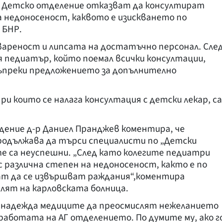
 Детско отделение отказват да консултират
а недоносеност, каквото е изискването по
 БНР.
ареност и липсата на достатъчно персонал. Сле
 педиатър, който поемал всички консултации,
въпреки предложението за допълнително
ри които се налага консултация с детски лекар, са
дение д-р Даниел Пранджев коментира, че
одължава да търси специалисти по „Детски
е са неуспешни. „След като колегите педиатри
 различна степен на недоносеност, както е по
гат да се извършват раждания“,коментира
ят на карловската болница.
 надежда медиците да преосмислят нежеланието
 работата на АГ отделението. По думите му, ако г