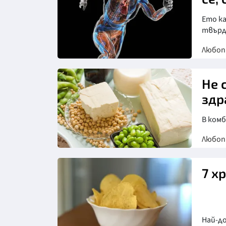
Ето ка
твърд
Любо
Не 
здр
В комб
Любо
7 х
Най-до