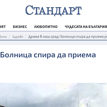
ВЯТ
БИЗНЕС
ЛЮБОПИТНО
ЧУДЕСАТА НА БЪЛГАРИЯ
РЕГИОНАЛНИ
Драма в наш град! Болница спира да приема 
вини
Здраве
ВЕСТНИК СТА
 Болница спира да приема
МЛАДЕЖКА АК
ЗДРАВЕ
ОБРАЗОВАНИ
МОЯТ ГРАД
ТЕХНОЛОГИИ
ДА!НА БЪЛГАР
ДА! НА БЪЛГ