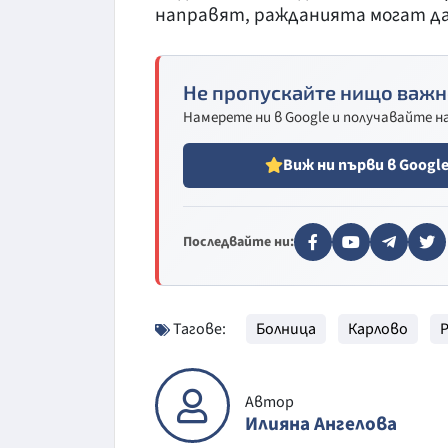
направят, ражданията могат да
Не пропускайте нищо важн
Намерете ни в Google и получавайте 
Виж ни първи в Googl
Последвайте ни:
Тагове:
Болница
Карлово
Автор
Илияна Ангелова