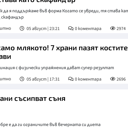
к да я поддържаме във форма Когато се увреди, тя става ка
 скафандър
питно
05 август | 23:21
0
коментара
2974
само млякото! 7 храни пазят костите
ави
инация с физически упражнения дават супер резултат
питно
05 август | 17:31
0
коментара
2696
рани съсипват съня
бре е да ги ограничите във вечерната си диета