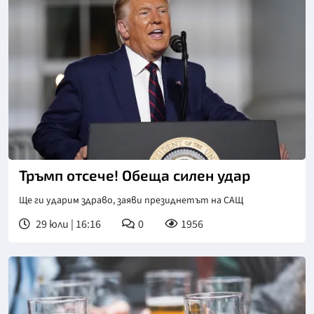
Снимка: ЕПА/БГНЕС
Тръмп отсече! Обеща силен удар
Ще ги ударим здраво, заяви президнетът на САЩ
29 юли | 16:16
0
1956