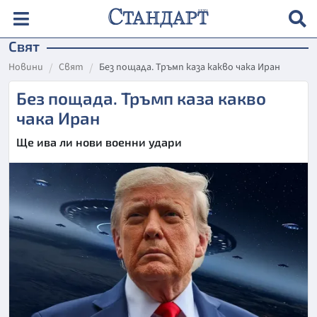
Свят
Новини
Свят
Без пощада. Тръмп каза какво чака Иран
Без пощада. Тръмп каза какво
чака Иран
Ще ива ли нови военни удари