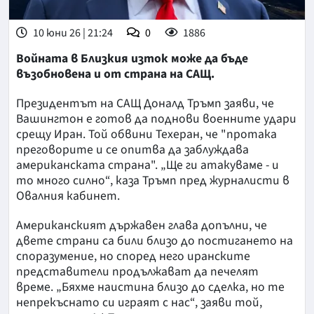
10 юни 26 | 21:24
0
1886
Войната в Близкия изток може да бъде
възобновена и от страна на САЩ.
Президентът на САЩ Доналд Тръмп заяви, че
Вашингтон е готов да поднови военните удари
срещу Иран. Той обвини Техеран, че "протака
преговорите и се опитва да заблуждава
американската страна". „Ще ги атакуваме - и
то много силно“, каза Тръмп пред журналисти в
Овалния кабинет.
Американският държавен глава допълни, че
двете страни са били близо до постигането на
споразумение, но според него иранските
представители продължават да печелят
време. „Бяхме наистина близо до сделка, но те
непрекъснато си играят с нас“, заяви той,