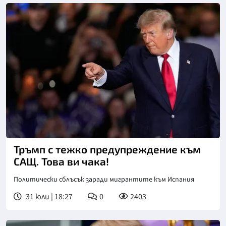
Снимка: АП/БТА
Тръмп с тежко предупреждение към
САЩ. Това ви чака!
Политически сблъсък заради мигрантите към Испания
31 юли | 18:27
0
2403