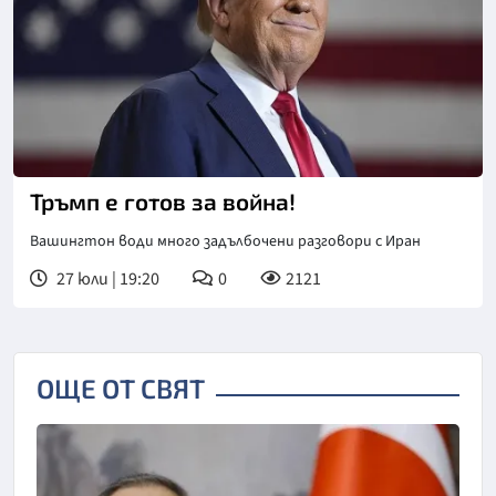
Тръмп е готов за война!
Вашингтон води много задълбочени разговори с Иран
27 юли | 19:20
0
2121
ОЩЕ ОТ СВЯТ