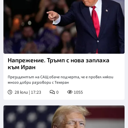
Снимка: АП/БТА
Напрежение. Тръмп с нова заплаха
към Иран
Президентът на САЩ обаче подчерта, че е провел някои
много добри разговори с Техеран
28 юли | 17:23
0
1055