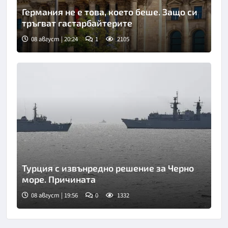
Германия не е това, което беше. Защо си
тръгват гастарбайтерите
08 август | 20:24
1
2105
Турция с извънредно решение за Черно
море. Причината
08 август | 19:56
0
1332