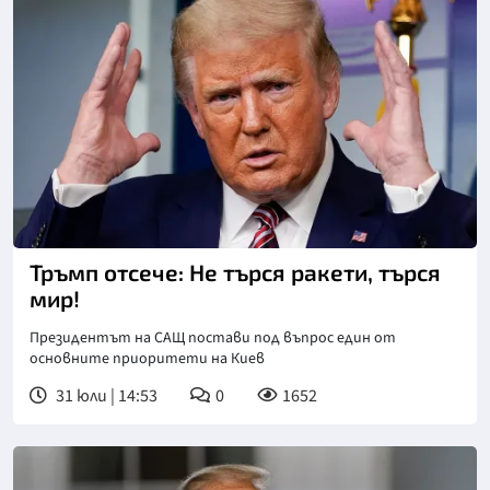
Тръмп отсече: Не търся ракети, търся
мир!
Президентът на САЩ постави под въпрос един от
основните приоритети на Киев
31 юли | 14:53
0
1652