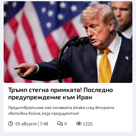
Снимка: Асошиейтед прес
Тръмп стегна примката! Последно
предупреждение към Иран
Предотвратихме най-голямата атака след Втората
световна война, каза президентът
05 август | 7:48
0
1225