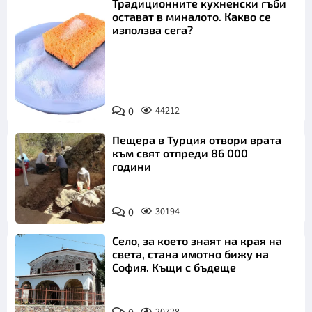
Традиционните кухненски гъби
остават в миналото. Какво се
използва сега?
Снимка:
0
44212
Пиксабей
Пещера в Турция отвори врата
към свят отпреди 86 000
години
0
30194
Село, за което знаят на края на
света, стана имотно бижу на
София. Къщи с бъдеще
20728