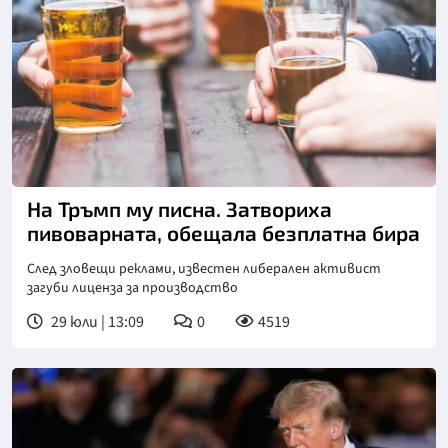
Снимка: goggle
На Тръмп му писна. Затвориха
пивоварната, обещала безплатна бира
След зловещи реклами, известен либерален активист
загуби лиценза за производство
29 юли | 13:09
0
4519