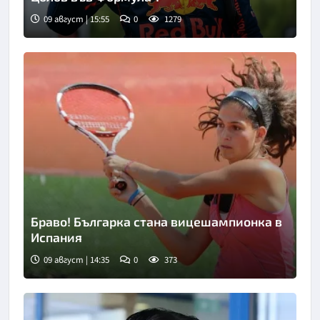
09 август | 15:55
0
1279
Браво! Българка стана вицешампионка в
Испания
09 август | 14:35
0
373
Снимка: БТА