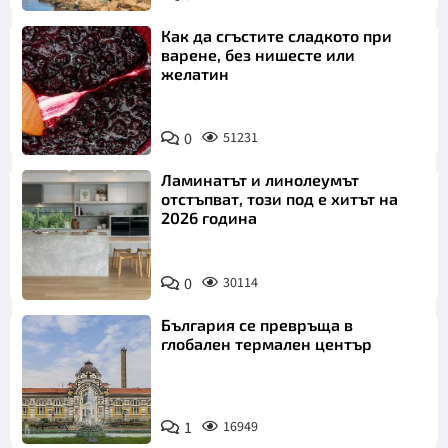
Как да сгъстите сладкото при
варене, без нишесте или
желатин
0
51231
Ламинатът и линолеумът
отстъпват, този под е хитът на
2026 година
0
30114
България се превръща в
глобален термален център
1
16949