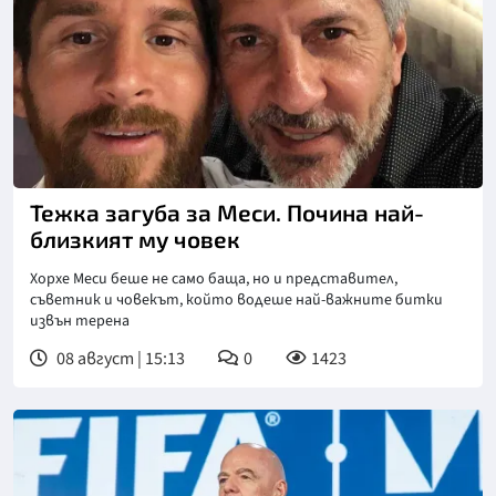
Снимка: Инстаграм
Тежка загуба за Меси. Почина най-
близкият му човек
Хорхе Меси беше не само баща, но и представител,
съветник и човекът, който водеше най-важните битки
извън терена
08 август | 15:13
0
1423