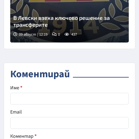
В Левски взеха ключово решение за
трансферите
09 август | 12:19
0
437
Снимка: БГНЕС
Коментирай
Име
*
Email
Коментар
*