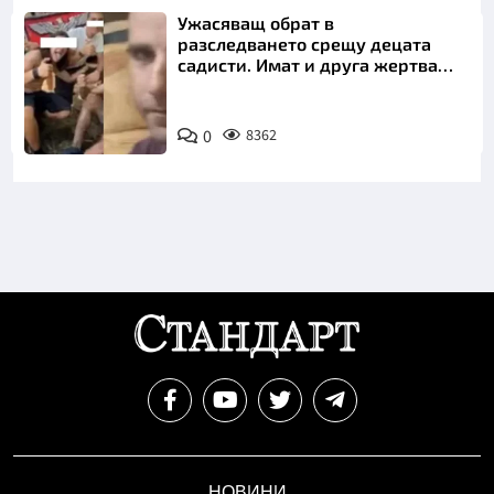
Ужасяващ обрат в
разследването срещу децата
садисти. Имат и друга жертва
преди Георги
0
8362
НОВИНИ