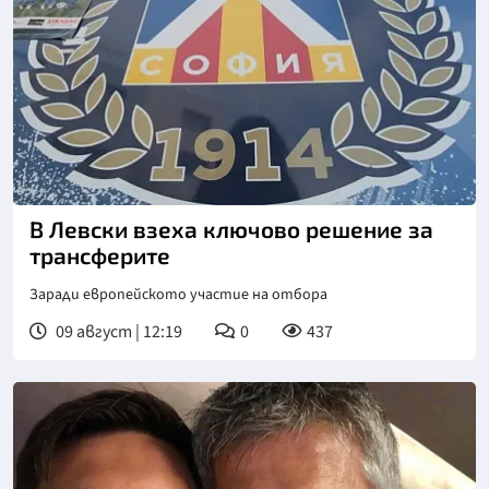
Снимка: БГНЕС
В Левски взеха ключово решение за
трансферите
Заради европейското участие на отбора
09 август | 12:19
0
437