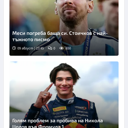
Меси погреба баща си. Стоичков с най-
тъжното писмо
09 август | 23:45
0
650
Голям проблем за пробива на Никола
Цолов във Формула 1