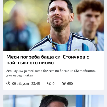
Меси погреба баща си. Стоичков с
най-тъжното писмо
Лео научил за тежката болест по време на Световното,
дни наред плакал
09 август | 23:45
0
650