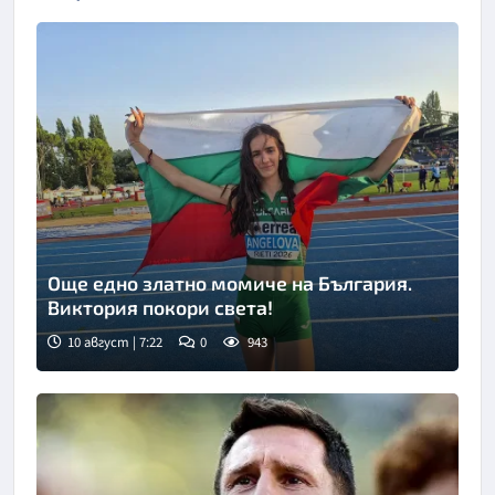
Още едно златно момиче на България.
Виктория покори света!
10 август | 7:22
0
943
Снимка: БТА