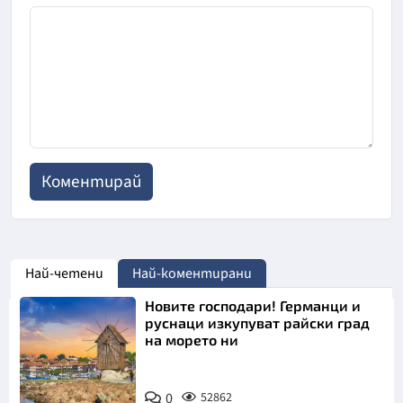
Най-четени
Най-коментирани
Новите господари! Германци и
руснаци изкупуват райски град
на морето ни
0
52862