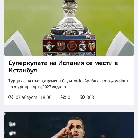
Снимка: X/Twitter
Суперкупата на Испания се мести в
Истанбул
Турция е на път да замени Саудитска Арабия като домакин
на турнира през 2027 година
07 август | 18:06
0
868