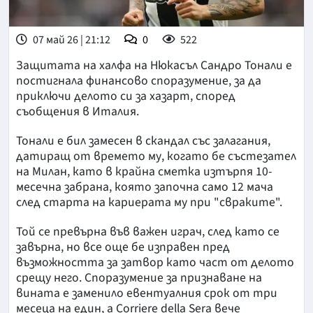
07 май 26 | 21:12
0
522
Защитата на халфа на Нюкасъл Сандро Тонали е
постигнала финансово споразумение, за да
приключи делото си за хазарт, според
съобщения в Италия.
Тонали е бил замесен в скандал със залагания,
датиращ от времето му, когато бе състезател
на Милан, като в крайна сметка изтърпя 10-
месечна забрана, която започна само 12 мача
след старта на кариерата му при "свраките".
Той се превърна във важен играч, след като се
завърна, но все още бе изправен пред
възможността за затвор като част от делото
срещу него. Споразумение за признаване на
вината е заменило евентуалния срок от три
месеца на един, а Corriere della Sera вече