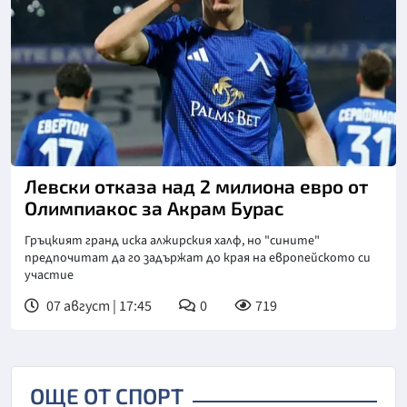
Снимка: goggle
Левски отказа над 2 милиона евро от
Олимпиакос за Акрам Бурас
Гръцкият гранд иска алжирския халф, но "сините"
предпочитат да го задържат до края на европейското си
участие
07 август | 17:45
0
719
ОЩЕ ОТ СПОРТ