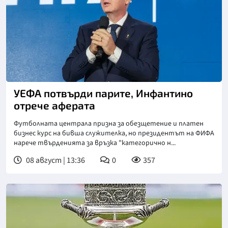
УЕФА потвърди парите, Инфантино
отрече аферата
Футболната централа призна за обезщетение и платен
бизнес курс на бивша служителка, но президентът на ФИФА
нарече твърденията за връзка "категорично н...
08 август | 13:36
0
357