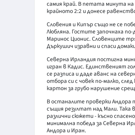
самия край. В петата минута на
крайното 2:2 и донесе равенство
Словения и Кипър също не се побе
Любляна. Гостите започнаха по-
Маринос Ционис. Словенците тря
Дъркушич изравни и спаси домак
Северна Ирландия постигна миним
игран в Кадис. Единственият го
се разписа и даде аванс на севе
отбора си с човек по-малко, сле
картон за грубо нарушение срещ
В останалите проверки Андора по
същия резултат над Мали. Така 
различни сюжети - късно спасено
минимална победа за Северна Ир
Андора и Иран.