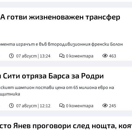
А готви жизненоважен трансфер
омента играчът е във втородивизионния френски Болон
т
07 август | 13:24
0
коментара
463
 Сити отряза Барса за Родри
йският шампион постави цена от 65 милиона евро на
ащитника
т
07 август | 12:12
0
коментара
245
сто Янев проговори след нощта, коя