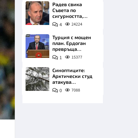
Радев свика
Съвета по
сигурността,
следва ключово
4
24224
изявление
Турция с мощен
план. Ердоган
НИЦИ
превръща
Джейхан в
1
15377
петролно чудо
Синоптиците:
Арктически студ
КРАЙНА
атакува
Балканите.
0
7088
Фалшивата зима
идва със сняг у
нас