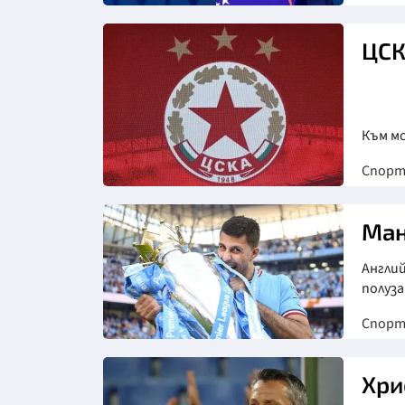
ЦСК
Към м
Спор
Снимка: БГНЕС
Ман
Англи
полуз
Спор
Хри