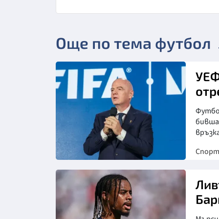
Още по тема футбол
УЕФ
отр
Футбол
бивша
връзка
Спор
Лив
Бар