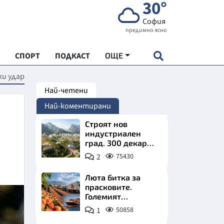
30°
София
предимно ясно
СПОРТ
ПОДКАСТ
ОЩЕ
ки удар
Най-четени
НДАРТ
Най-коментирани
АДЕМИЯ "ЧУДЕСАТА НА БЪЛГАРИЯ"
Строят нов
индустриален
град. 300 декара
Е
чакат златни
2
75430
заводи
Люта битка за
прасковите.
Големият
СКАТА ХРАНА
победител е
1
50858
Турция
АРСКАТА ИКОНОМИКА