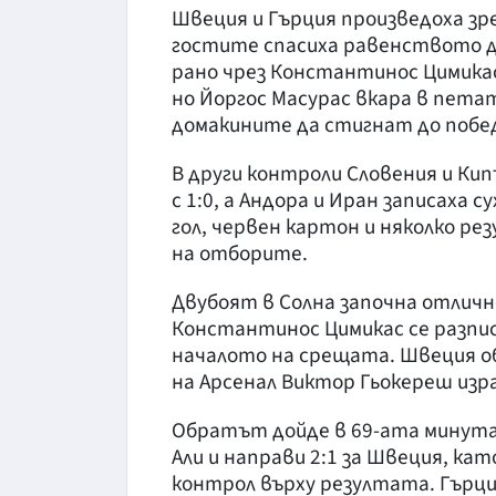
Швеция и Гърция произведоха зре
гостите спасиха равенството д
рано чрез Константинос Цимика
но Йоргос Масурас вкара в пета
домакините да стигнат до побе
В други контроли Словения и Кип
с 1:0, а Андора и Иран записаха 
гол, червен картон и няколко ре
на отборите.
Двубоят в Солна започна отличн
Константинос Цимикас се разпис
началото на срещата. Швеция о
на Арсенал Виктор Гьокереш изр
Обратът дойде в 69-ата минута.
Али и направи 2:1 за Швеция, ка
контрол върху резултата. Гърция