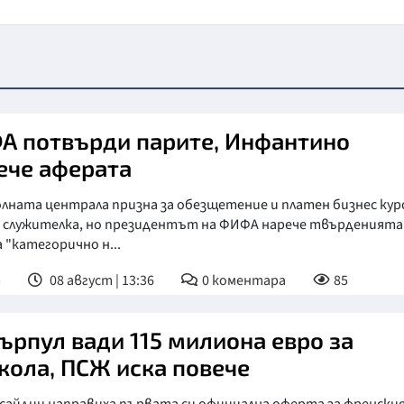
А потвърди парите, Инфантино
ече аферата
ната централа призна за обезщетение и платен бизнес курс
 служителка, но президентът на ФИФА нарече твърденията
 "категорично н...
т
08 август | 13:36
0
коментара
85
ърпул вади 115 милиона евро за
кола, ПСЖ иска повече