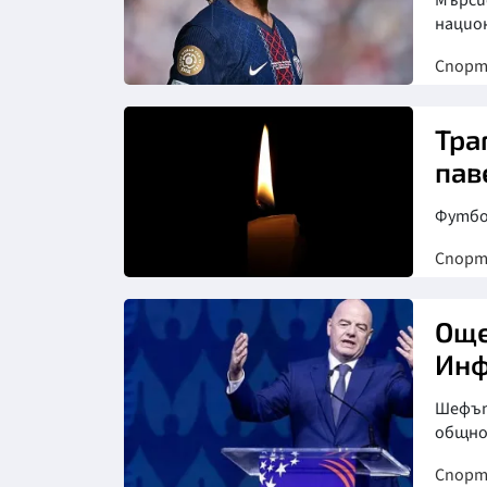
Мърси
национ
Спор
Тра
пав
Футбол
Спор
Още
Инф
Шефът
общн
Спор