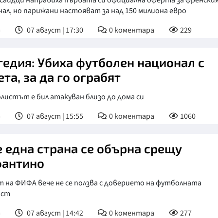
сайдци направиха първата си официална оферта за френски
ал, но парижани настояват за над 150 милиона евро
т
07 август | 17:30
0
коментара
229
гедия: Убиха футболен национал с
ета, за да го ограбят
истът е бил атакуван близо до дома си
т
07 август | 15:55
0
коментара
1060
 една страна се обърна срещу
антино
 на ФИФА вече не се ползва с доверието на футболната
ост
т
07 август | 14:42
0
коментара
277