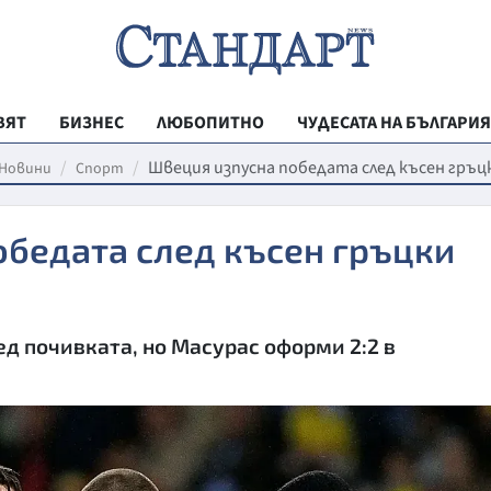
ВЯТ
БИЗНЕС
ЛЮБОПИТНО
ЧУДЕСАТА НА БЪЛГАРИЯ
РЕГИОНАЛНИ
Швеция изпусна победата след късен гръц
Новини
Спорт
ВЕСТНИК СТА
обедата след късен гръцки
МЛАДЕЖКА АК
ЗДРАВЕ
ОБРАЗОВАНИ
д почивката, но Масурас оформи 2:2 в
МОЯТ ГРАД
ТЕХНОЛОГИИ
ДА!НА БЪЛГАР
ДА! НА БЪЛГ