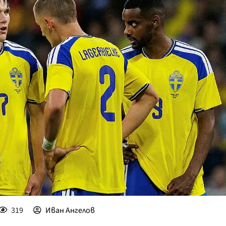
КУЛТУРА
ПРАВОСЪДИЕ
КРИМИ
КИБЕРЗАЩИТ
ВЯРА
ОБЯВИ
ВОЙНАТА В У
ВРЕМЕТО
319
Иван Ангелов