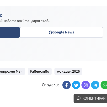
о
най-новото от Стандарт първи.
e
Google News
нтролен Мач
Равенство
мондиал 2026
Сподели:
КОМЕНТИРАЙ