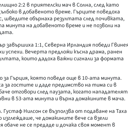
лищно 2:2 в приятелски мач в Солна, след като
ълбоко в добавеното време. Гърците поведоха
с, шведите обърнаха резултата след почивката,
та минута на добавеното време и не позволи на
дата.
ър завършиха 1:1, Северна Ирландия победи Гвине
сухи успехи. Вечерта предложи късна драма, ранен
зултата, които дадоха важни сигнали за формата
о за Гърция, която поведе още в 10-ата минута.
а за гостите и даде предимство на тима си в
баче отговори след паузата, когато нападателят
авни в 53-ата минута и върна домакините в мача.
 Густаф Нилсон се възползва от подаване на Таха
то изглеждаше, че домакините вече са взели
 обаче не се предаде и дочака своя момент в