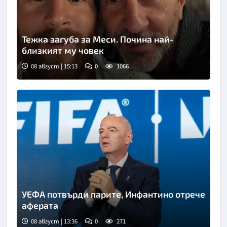
Тежка загуба за Меси. Почина най-
близкият му човек
08 август | 15:13
0
1066
Снимка: Инстаграм
УЕФА потвърди парите, Инфантино отрече
аферата
08 август | 13:36
0
271