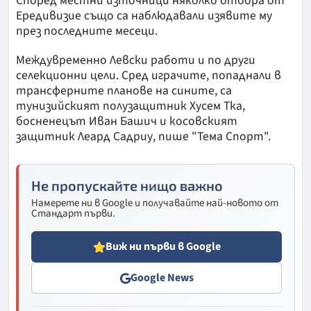
Според местни източници няколко отбора от
Ередивизие също са наблюдавали изявите му
през последните месеци.
Междувременно Левски работи и по други
селекционни цели. Сред играчите, попаднали в
трансферните планове на сините, са
тунизийският полузащитник Хусем Тка,
босненецът Иван Башич и косовският
защитник Леард Садриу, пише "Тема Спорт".
Не пропускайте нищо важно
Намерете ни в Google и получавайте най-новото от
Стандарт първи.
Виж ни първи в Google
Google News