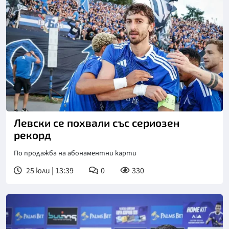
Снимка: Клубен сайт на Левски
Левски се похвали със сериозен
рекорд
По продажба на абонаментни карти
25 юли | 13:39
0
330