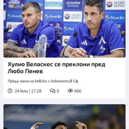
Снимка: Левски
Хулио Веласкес се преклони пред
Любо Пенев
Преди мача на Левски с Локомотив Сф
24 юли | 17:28
0
666