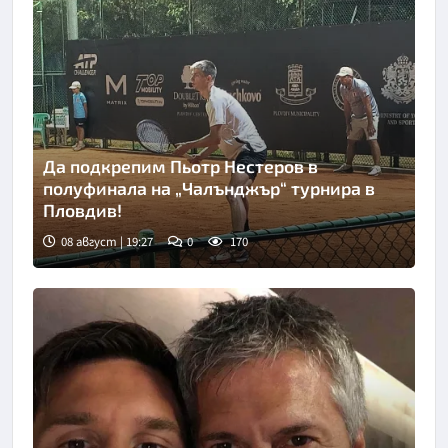
Да подкрепим Пьотр Нестеров в
полуфинала на „Чалънджър“ турнира в
Пловдив!
08 август | 19:27
0
170