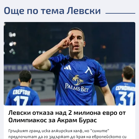
Още по тема Левски
Снимка: goggle
Левски отказа над 2 милиона евро от
Олимпиакос за Акрам Бурас
Гръцкият гранд иска алжирския халф, но "сините"
предпочитат да го задържат до края на европейското си