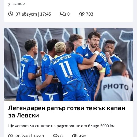
участие
07 август | 17:45
0
703
Легендарен рапър готви тежък капан
за Левски
Ще летят ли сините на разстояние от близо 5000 км
30 юли | 16:40
0
490