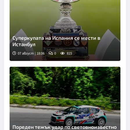
Суперкупата на Испания се мести в
Истанбул
07 август | 18:06
0
815
Снимка: X/Twitter
Пореден тежък удар по световноизвестно