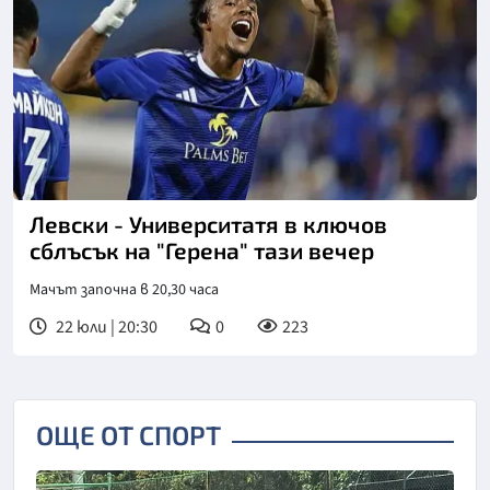
Снимка: БГНЕС
Левски - Университатя в ключов
сблъсък на "Герена" тази вечер
Мачът започна в 20,30 часа
22 юли | 20:30
0
223
ОЩЕ ОТ СПОРТ