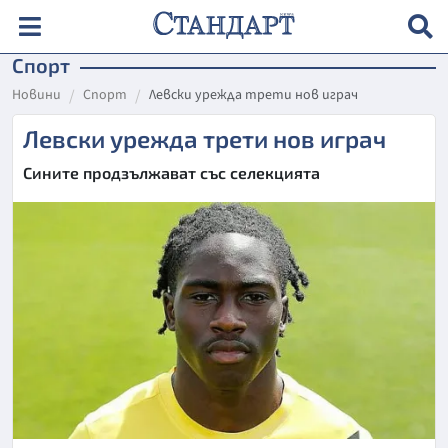
Спорт
Новини
Спорт
Левски урежда трети нов играч
Левски урежда трети нов играч
Сините продзължават със селекцията