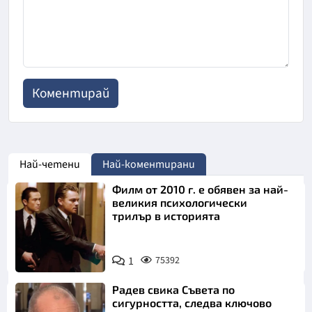
Най-четени
Най-коментирани
Филм от 2010 г. е обявен за най-
великия психологически
трилър в историята
1
75392
Радев свика Съвета по
сигурността, следва ключово