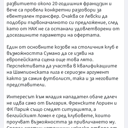
развитието около 20-годишния французин и
вече са провели конкретни разговори за
евентуален трансфер. Очаква се Левски да
подобри първоначалното си предложение, след
като от НАК не са останали удовлетворени от
досегашните параметри на офертата.
Един от основните козове на столичния клуб е
възможността Сумано да се изяви на
европейската сцена още това лято.
Перспективата да участва в квалификациите
на Шампионската лига е сериозен аргумент
както за самия футболист, така и за неговите
представители.
Интересът към младия нападател обаче далеч
не идва само от България. Френските Лориен и
ФК Париж също следят ситуацията, а
белгийският Ломел е сред клубовете, които
проучват възможността за привличането му.