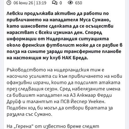
06 юни 26 | 13:19
0
650
Левски продължава активно да работи по
привличането на нападателя Муса Сумано,
като шансовете сделката да се осъществи
нарастват с всеки изминал ден. Според
информации от Нидерландия ситуацията
около френския футболист може да се развие в
полза на сините заради трансферните планове
на настоящия му клуб НАК Бреда.
Ръководството на нидерландския тим е
насочило усилията си към привличането на нови
офанзивни играчи, които да подсилят атаката
през следващия сезон. Сред набелязаните имена
са бившият нападател на АЗ Алкмаар Ферди
Друйф и талантът на ПСВ Йеспер Унекен.
Подобен ход би могъл да отвори вратата за
раздяла със Сумано.
На „Герена“ от известно време следят