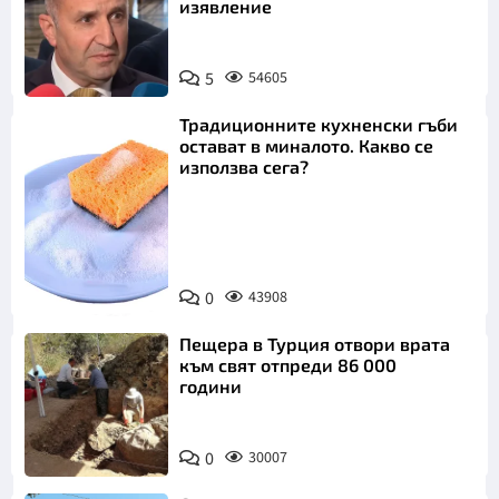
изявление
5
54605
Традиционните кухненски гъби
остават в миналото. Какво се
използва сега?
Снимка:
0
43908
Пиксабей
Пещера в Турция отвори врата
към свят отпреди 86 000
години
0
30007