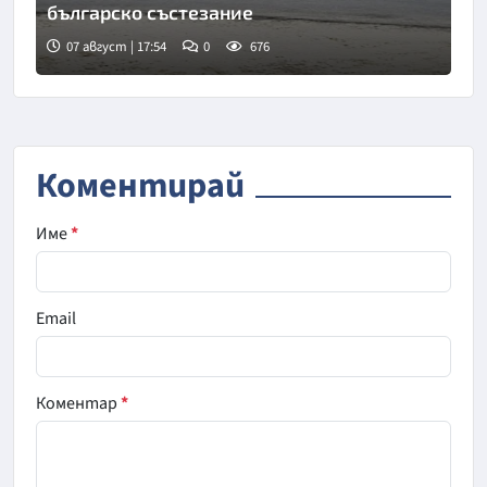
българско състезание
07 август | 17:54
0
676
Коментирай
Име
*
Email
Коментар
*