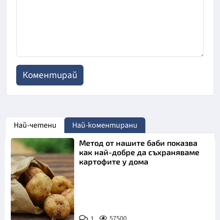
Най-четени
Най-коментирани
Метод от нашите баби показва
как най-добре да съхраняваме
картофите у дома
Снимка:
1
57500