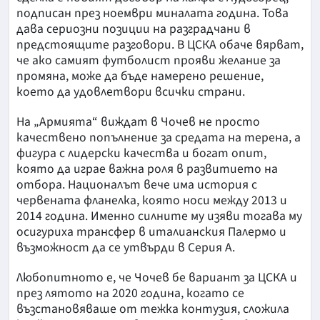
подписан през ноември миналата година. Това
дава сериозни позиции на разградчани в
предстоящите разговори. В ЦСКА обаче вярват,
че ако самият футболист прояви желание за
промяна, може да бъде намерено решение,
което да удовлетвори всички страни.
На „Армията“ виждат в Чочев не просто
качествено попълнение за средата на терена, а
фигура с лидерски качества и богат опит,
която да играе важна роля в развитието на
отбора. Националът вече има история с
червената фланелка, която носи между 2013 и
2014 година. Именно силните му изяви тогава му
осигуриха трансфер в италианския Палермо и
възможност да се утвърди в Серия А.
Любопитното е, че Чочев бе вариант за ЦСКА и
през лятото на 2020 година, когато се
възстановяваше от тежка контузия, сложила