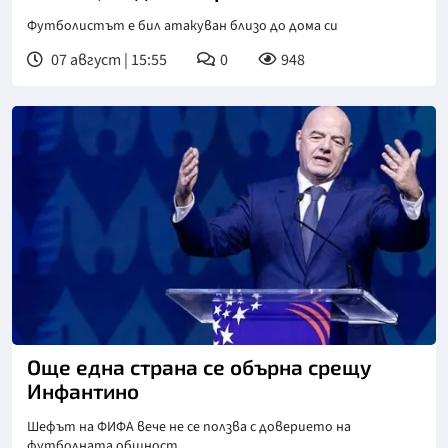
Футболистът е бил атакуван близо до дома си
07 август | 15:55
0
948
Още една страна се обърна срещу
Инфантино
Шефът на ФИФА вече не се ползва с доверието на
футболната общност