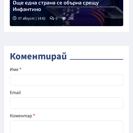
Още една страна се обърна срещу
Инфантино
07 август | 14:42
0
266
Коментирай
Име
*
Email
Коментар
*