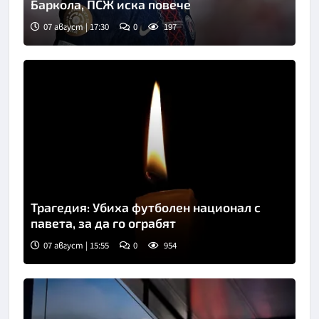
Баркола, ПСЖ иска повече
07 август | 17:30
0
197
Трагедия: Убиха футболен национал с
павета, за да го ограбят
07 август | 15:55
0
954