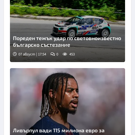
Пореден тежък удар по световноизвестно
българско състезание
07 август | 17:54
0
453
Ливърпул вади 115 милиона евро за