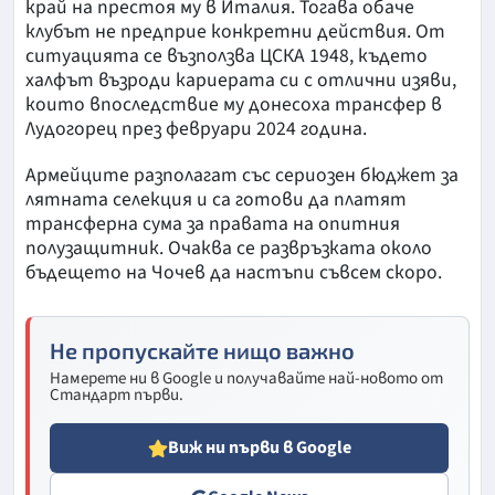
край на престоя му в Италия. Тогава обаче
клубът не предприе конкретни действия. От
ситуацията се възползва ЦСКА 1948, където
халфът възроди кариерата си с отлични изяви,
които впоследствие му донесоха трансфер в
Лудогорец през февруари 2024 година.
Армейците разполагат със сериозен бюджет за
лятната селекция и са готови да платят
трансферна сума за правата на опитния
полузащитник. Очаква се развръзката около
бъдещето на Чочев да настъпи съвсем скоро.
Не пропускайте нищо важно
Намерете ни в Google и получавайте най-новото от
Стандарт първи.
Виж ни първи в Google