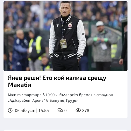
Янев реши! Ето кой излиза срещу
Макаби
Мачът стартира в 19:00 ч. българско време на стадион
„Аджарабет Арена“ в Батуми, Грузия
06 август | 15:55
0
378