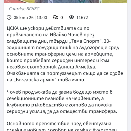
Снимка: БГНЕС
05 юни 26 | 13:00
0
11672
ЦСКА ще ускори действията си по
привличането на Ивайло Чочев през
следващите дни, твърди „Тема Спорт“. 33-
годишният полузащитник на Лудогорец е сред
основните трансферни цели на армейците,
които проявяват сериозен интерес и към
неговия съотборник Диниш Алмейда.
Очакванията са португалецът също да се озове
на „Българска армия“ това лято.
Чочев продължава да заема водещо място в
селекционните планове на червените, а
клубното ръководство е готово да положи
сериозни усилия, за да осъществи трансфера.
Основното препятствие пред евентуална
сделка е новият договор на халфа с Лудогорец,