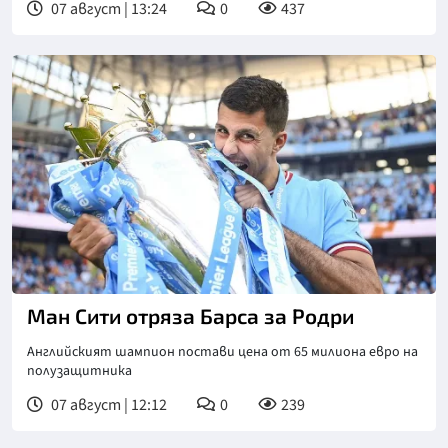
07 август | 13:24
0
437
Ман Сити отряза Барса за Родри
Английският шампион постави цена от 65 милиона евро на
полузащитника
07 август | 12:12
0
239