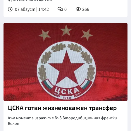
07 август | 14:42
0
266
Снимка: БГНЕС
ЦСКА готви жизненоважен трансфер
Към момента играчът е във втородивизионния френски
Болон