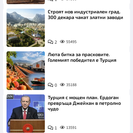
Пиксабей
Строят нов индустриален град.
300 декара чакат златни заводи
2
55495
Люта битка за прасковите.
Големият победител е Турция
0
35188
Турция с мощен план. Ердоган
превръща Джейхан в петролно
чудо
1
13591