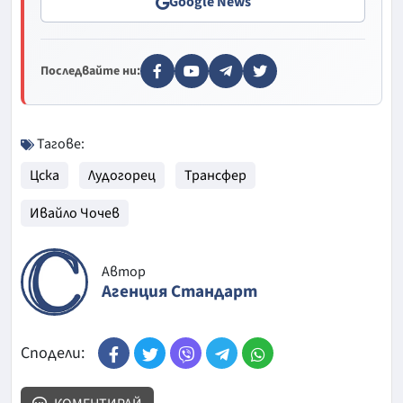
Google News
Последвайте ни:
Тагове:
Цска
Лудогорец
Трансфер
Ивайло Чочев
Автор
Агенция Стандарт
Сподели: