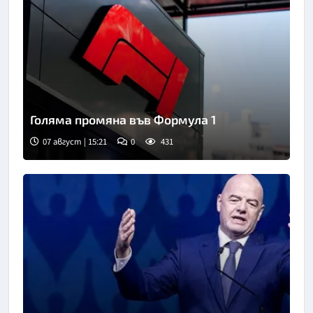
Голяма промяна във Формула 1
07 август | 15:21
0
431