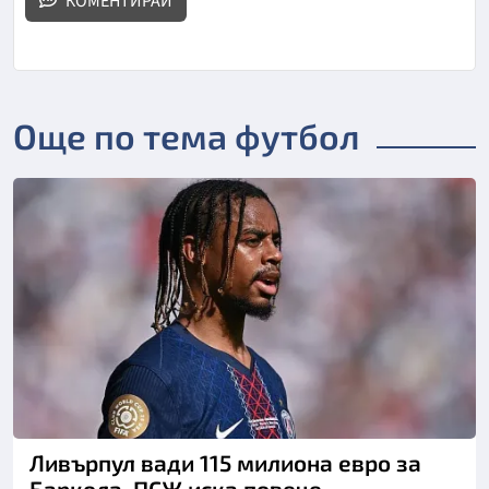
КОМЕНТИРАЙ
Още по тема футбол
Ливърпул вади 115 милиона евро за
Баркола, ПСЖ иска повече