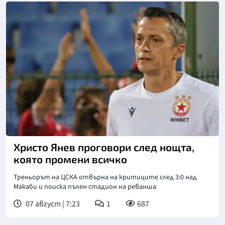
Снимка: БТА
Христо Янев проговори след нощта,
която промени всичко
Треньорът на ЦСКА отвърна на критиците след 3:0 над
Макаби и поиска пълен стадион на реванша
07 август | 7:23
1
687