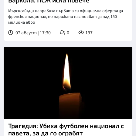
Мърсисайдци направиха първата си официална оферта за
френския национал, но парижани настояват за над 150
милиона евро
07 август | 17:30
0
197
Трагедия: Убиха футболен национал с
павета, за да го ограбят