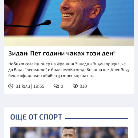
Зидан: Пет години чаках този ден!
Новият селекционер на Франция Зинедин Зидан призна, че
да води "петлите" е била негова отдавнашна цел.Днес Зизу
беше официално обявен за треньор на на...
31 юли | 19:55
0
810
ОЩЕ ОТ СПОРТ