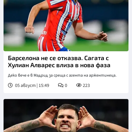
Снимка: goggle
Барселона не се отказва. Сагата с
Хулиан Алварес влиза в нова фаза
Деко вече е в Мадрид за среща с агента на аржентинеца.
05 август | 15:49
0
223