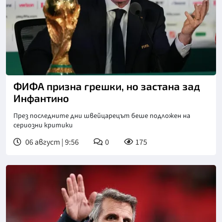
Снимка: Асошиейтед прес
ФИФА призна грешки, но застана зад
Инфантино
През последните дни швейцарецът беше подложен на
сериозни критики
06 август | 9:56
0
175