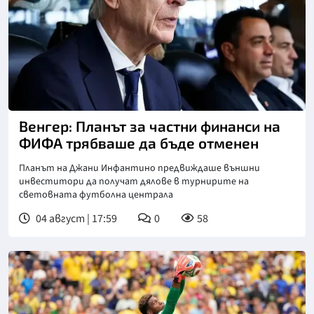
Снимка: goggle
Венгер: Планът за частни финанси на
ФИФА трябваше да бъде отменен
Планът на Джани Инфантино предвиждаше външни
инвеститори да получат дялове в турнирите на
световната футболна централа
04 август | 17:59
0
58