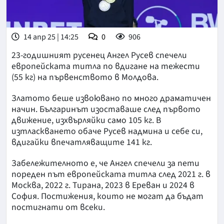
14 апр 25 | 14:25
0
906
23-годишният русенец Ангел Русев спечели
европейската титла по вдигане на тежести
(55 кг) на първенството в Молдова.
Златото беше извоювано по много драматичен
начин. Българинът изоставаше след първото
движение, изхвърляйки само 105 кг. В
изтласкването обаче Русев надмина и себе си,
вдигайки впечатляващите 141 кг.
Забележителното е, че Ангел спечели за пети
пореден път европейската титла след 2021 г. в
Москва, 2022 г. Тирана, 2023 в Ереван и 2024 в
София. Постижения, които не могат да бъдат
постигнати от всеки.