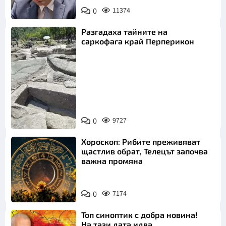
0
11374
Разгадаха тайните на
саркофага край Перперикон
Снимка:
Bulgaria ON
0
9727
AIR
Хороскоп: Рибите преживяват
щастлив обрат, Телецът започва
важна промяна
0
7174
Топ синоптик с добра новина!
На тази дата идва