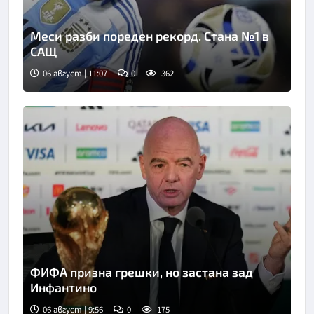
Меси разби пореден рекорд. Стана №1 в
САЩ
06 август | 11:07
0
362
ФИФА призна грешки, но застана зад
Инфантино
06 август | 9:56
0
175