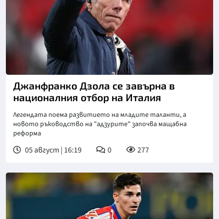
Снимка: goggle
Джанфранко Дзола се завърна в
националния отбор на Италия
Легендата поема развитието на младите таланти, а
новото ръководство на "адзурите" започва мащабна
реформа
05 август | 16:19
0
277