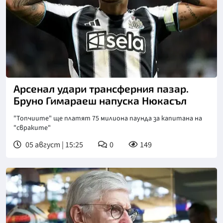
Снимка: goggle
Арсенал удари трансферния пазар.
Бруно Гимараеш напуска Нюкасъл
"Топчиите" ще платят 75 милиона паунда за капитана на
"свраките"
05 август | 15:25
0
149