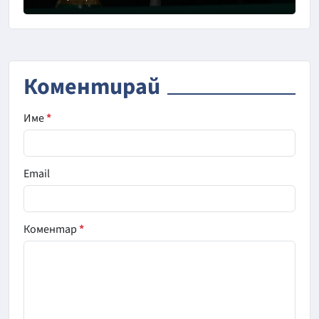
Снимка: Асошиейтед прес
Коментирай
Име
*
Email
Коментар
*