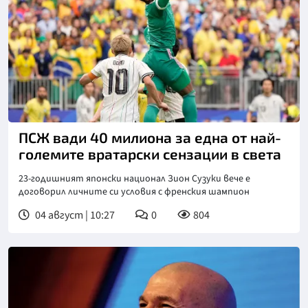
Снимка: БТА
ПСЖ вади 40 милиона за една от най-
големите вратарски сензации в света
23-годишният японски национал Зион Сузуки вече е
договорил личните си условия с френския шампион
04 август | 10:27
0
804