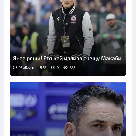
Янев реши! Ето кой излиза срещу Макаби
06 август | 15:55
0
335