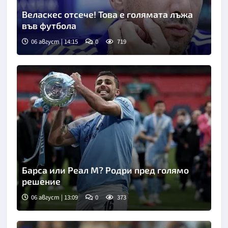
Веласкес отсече! Това е голямата лъжа
във футбола
06 август | 14:15
0
719
Барса или Реал М? Родри пред голямо
решение
06 август | 13:09
0
373