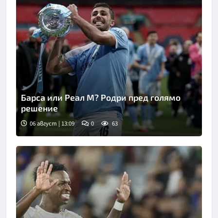
Барса или Реал М? Родри пред голямо
решение
06 август | 13:09
0
63