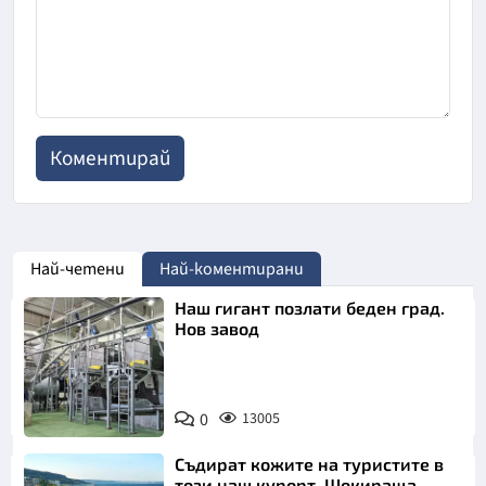
Най-четени
Най-коментирани
Наш гигант позлати беден град.
Нов завод
0
13005
Съдират кожите на туристите в
този наш курорт. Шокираща