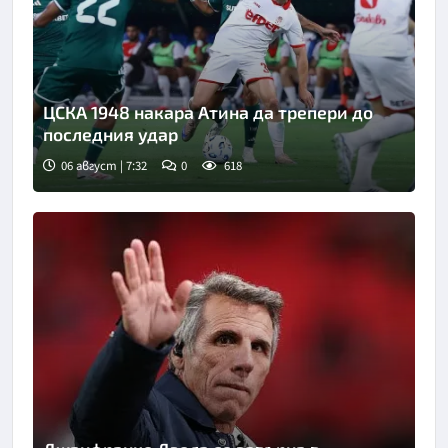
ЦСКА 1948 накара Атина да трепери до
последния удар
06 август | 7:32
0
618