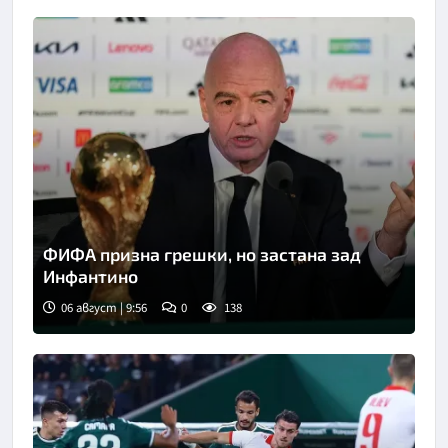
ФИФА призна грешки, но застана зад
Инфантино
06 август | 9:56
0
138
Снимка: Асошиейтед прес