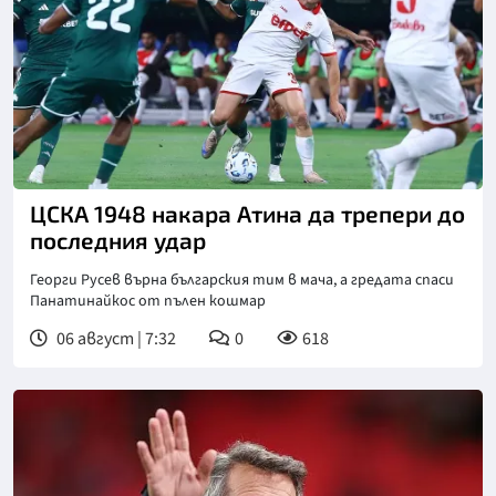
ЦСКА 1948 накара Атина да трепери до
последния удар
Георги Русев върна българския тим в мача, а гредата спаси
Панатинайкос от пълен кошмар
06 август | 7:32
0
618