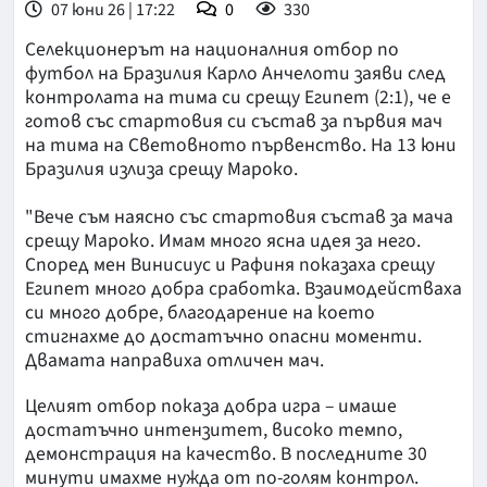
07 юни 26 | 17:22
0
330
Селекционерът на националния отбор по
футбол на Бразилия Карло Анчелоти заяви след
контролата на тима си срещу Египет (2:1), че е
готов със стартовия си състав за първия мач
на тима на Световното първенство. На 13 юни
Бразилия излиза срещу Мароко.
"Вече съм наясно със стартовия състав за мача
срещу Мароко. Имам много ясна идея за него.
Според мен Винисиус и Рафиня показаха срещу
Египет много добра сработка. Взаимодействаха
си много добре, благодарение на което
стигнахме до достатъчно опасни моменти.
Двамата направиха отличен мач.
Целият отбор показа добра игра – имаше
достатъчно интензитет, високо темпо,
демонстрация на качество. В последните 30
минути имахме нужда от по-голям контрол.