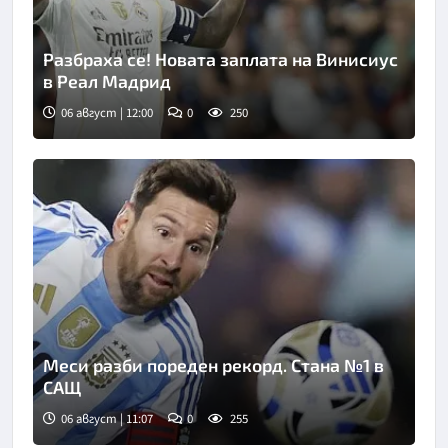
Разбраха се! Новата заплата на Винисиус
в Реал Мадрид
06 август | 12:00
0
250
Меси разби пореден рекорд. Стана №1 в
САЩ
06 август | 11:07
0
255