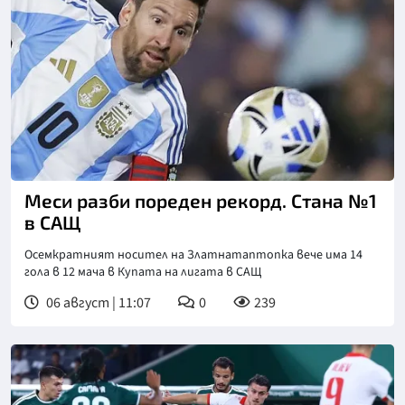
Меси разби пореден рекорд. Стана №1
в САЩ
Осемкратният носител на Златнатаптопка вече има 14
гола в 12 мача в Купата на лигата в САЩ
06 август | 11:07
0
239