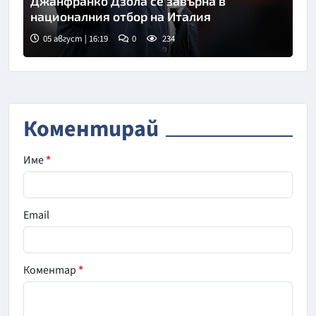
Джанфранко Дзола се завърна в
националния отбор на Италия
05 август | 16:19
0
234
Снимка: goggle
Коментирай
Име
*
Email
Коментар
*