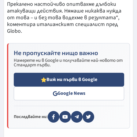
Прекалено настойчиво опитвахме дълбоки
атакуващи действия. Нямаше никаква нужда
от това – и без това водехме в резултата“,
коментира италианският специалист пред
Globo.
Не пропускайте нищо важно
Намерете ни в Google и получавайте най-новото от
Стандарт първи.
Виж ни първи в Google
Google News
Последвайте ни: