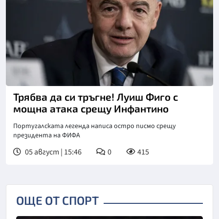
Снимка: Кийстоун
Трябва да си тръгне! Луиш Фиго с
мощна атака срещу Инфантино
Португалската легенда написа остро писмо срещу
президента на ФИФА
05 август | 15:46
0
415
ОЩЕ ОТ СПОРТ