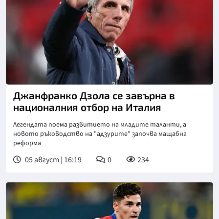
Снимка: goggle
Джанфранко Дзола се завърна в
националния отбор на Италия
Легендата поема развитието на младите таланти, а
новото ръководство на "адзурите" започва мащабна
реформа
05 август | 16:19
0
234