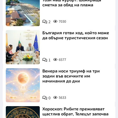
сметка за обяд на плажа
2
7030
България готви ход, който може
да обърне туристическия сезон
1
6577
Венера носи триумф на три
зодии във всичките им
начинания до дни
0
5633
Хороскоп: Рибите преживяват
щастлив обрат, Телецът започва