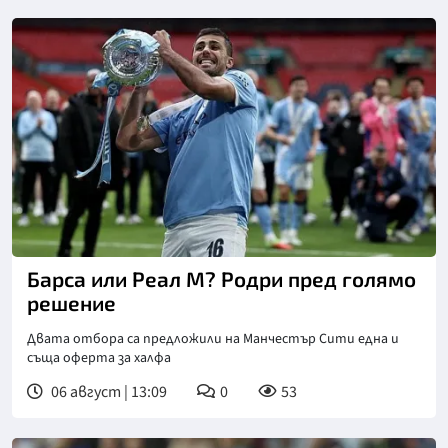
Барса или Реал М? Родри пред голямо
решение
Двата отбора са предложили на Манчестър Сити една и
съща оферта за халфа
06 август | 13:09
0
53