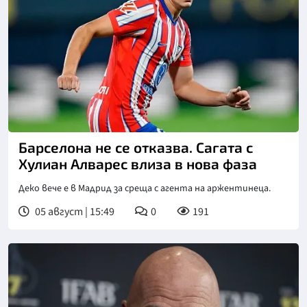
Снимка: goggle
Барселона не се отказва. Сагата с
Хулиан Алварес влиза в нова фаза
Деко вече е в Мадрид за среща с агента на аржентинеца.
05 август | 15:49
0
191