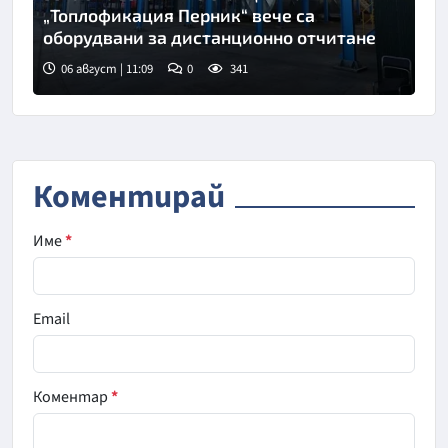
„Топлофикация Перник“ вече са
оборудвани за дистанционно отчитане
06 август | 11:09
0
341
Коментирай
Име
*
Email
Коментар
*