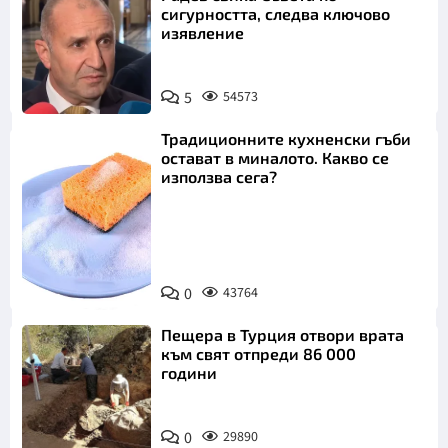
сигурността, следва ключово
изявление
5
54573
Традиционните кухненски гъби
остават в миналото. Какво се
използва сега?
Снимка:
0
43764
Пиксабей
Пещера в Турция отвори врата
към свят отпреди 86 000
години
0
29890