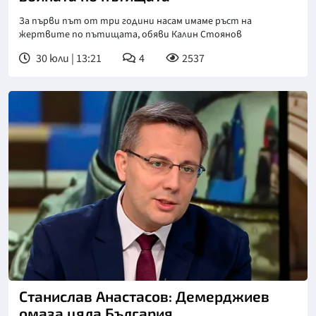
За първи път от три години насам имаме ръст на
жертвите по пътищата, обяви Калин Стоянов
30 юли | 13:21
4
2537
Снимка: Нова телевизия
Станислав Анастасов: Демерджиев
омаза цяла България