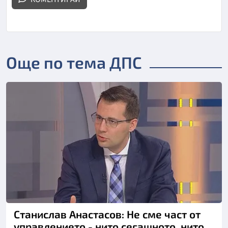
Още по тема ДПС
Станислав Анастасов: Не сме част от
управлението - нито сегашното, нито