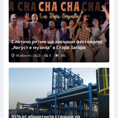
С латино ритми ще завърши фестивалът
„Август е музика“ в Стара Загора
06 август | 16:23
0
143
95% от абонатните станции на