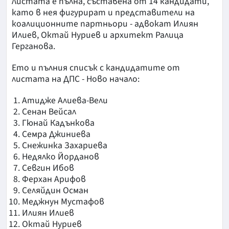
Листата е пълна, съставена от 14 кандидати,
като в нея фигурират и представители на
коалиционните партньори - адвокат Илиян
Илиев, Октай Нуриев и архитект Ралица
Герганова.
Ето и пълния списък с кандидатите от
листата на ДПС - Ново начало:
Атидже Алиева-Вели
Сенан Вейсал
Гюнай Кадънкова
Семра Джиниева
Снежинка Захариева
Недялко Йорданов
Севгин Ибов
Ферхан Арифов
Селяйдин Осман
Меджнун Мустафов
Илиян Илиев
Октай Нуриев