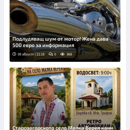
Подлудяващ шум от мотор! Жена дава
500 евро за информация
08 август | 21:18
0
868
Старозагорското село Малка Верея кани