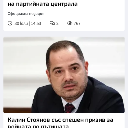
на партийната централа
Официална позиция
30 юли | 14:53
2
767
Снимка: БГНЕС
Калин Стоянов със спешен призив за
войната по пътищата