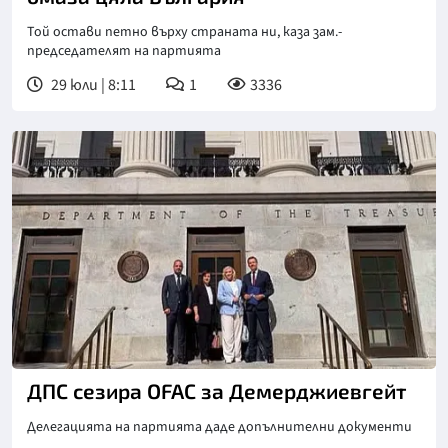
Той остави петно върху страната ни, каза зам.-
председателят на партията
29 юли | 8:11
1
3336
ДПС сезира OFAC за Демерджиевгейт
Делегацията на партията даде допълнителни документи