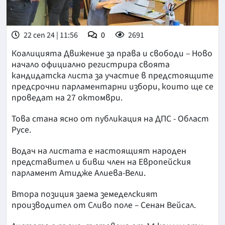
22 сеп 24 | 11:56
0
2691
Коалицията Движение за права и свободи – Ново
начало официално регистрира своята
кандидатска листа за участие в предстоящите
предсрочни парламентарни избори, които ще се
проведат на 27 октомври.
Това стана ясно от публикация на ДПС - Област
Русе.
Водач на листата е настоящият народен
представител и бивш член на Европейския
парламент Атидже Алиева-Вели.
Втора позиция заема земеделският
производител от Сливо поле – Сенан Вейсал.