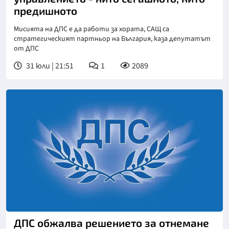
предишното
Мисията на ДПС е да работи за хората, САЩ са
стратегическият партньор на България, каза депутатът
от ДПС
31 юли | 21:51
1
2089
ДПС обжалва решението за отнемане