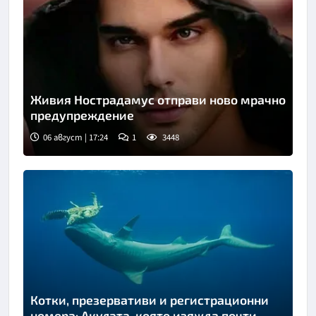
Живия Нострадамус отправи ново мрачно
предупреждение
06 август | 17:24
1
3448
Котки, презервативи и регистрационни
номера: Акулата, която изяжда почти