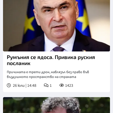
Снимка: БГНЕС
Румъния се ядоса. Привика руския
посланик
Причината е трети дрон, навлязъл без право във
въздушното пространство на страната
26 юли | 14:48
1
1423