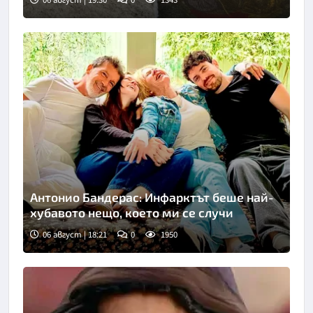
Снимка: Fox news
Антонио Бандерас: Инфарктът беше най-
хубавото нещо, което ми се случи
06 август | 18:21
0
1950
Снимка: Инстаграм