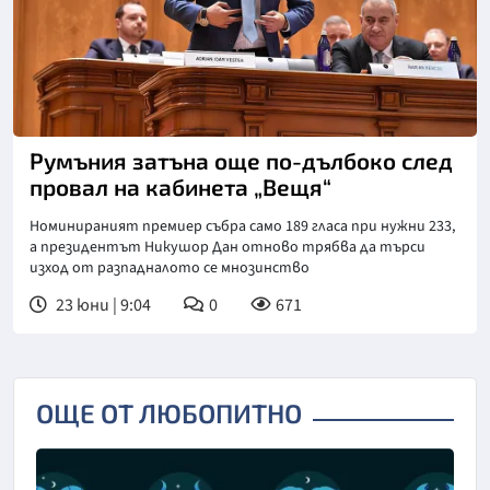
Снимка: Аджерпрес
Румъния затъна още по-дълбоко след
провал на кабинета „Вещя“
Номинираният премиер събра само 189 гласа при нужни 233,
а президентът Никушор Дан отново трябва да търси
изход от разпадналото се мнозинство
23 юни | 9:04
0
671
ОЩЕ ОТ ЛЮБОПИТНО