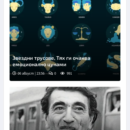
Звездни трусове. Тях ги очаква
емоционално цунами
06 август | 23:56
0
991
Снимка: Freepik