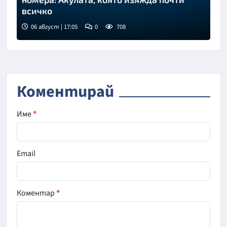
всичко
06 август | 17:05
0
708
Коментирай
Име
*
Email
Коментар
*