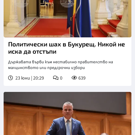
Политически шах в Букурещ. Никой не
иска да отстъпи
Държавата върви към нестабилно правителство на
малцинството или предсрочни избори
23 юни | 20:29
0
639