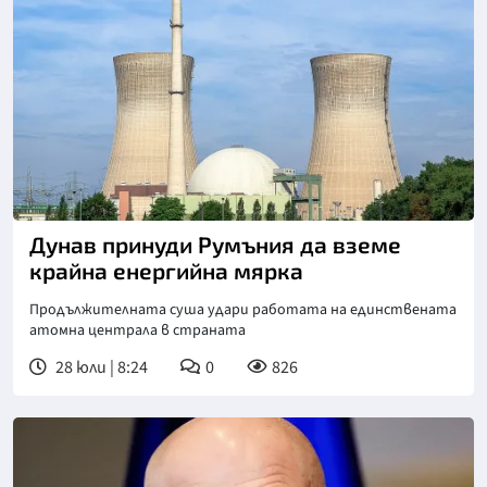
Дунав принуди Румъния да вземе
крайна енергийна мярка
Продължителната суша удари работата на единствената
атомна централа в страната
28 юли | 8:24
0
826