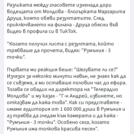
Разликата между гласовете изненада дори
водещата от Молдова - блогърката Маргарита
Друца, която обяви резултатите. След
приключването на финала - Друца обясни във
видео в профила си в ТикТок.
"Когато получих листа с резултата, който
трябваше да прочета, видях: "Румъния - 3
точки".
Първата ми реакция беше: "Шегувате ли се?"
Излязох за няколко минути навън, не знаех как да
се съвзема, а ми оставаше половин час до ефира.
Тогава се обадих на директора на "Телерадио
Молдова" и му казах - "Г-н Андрей, извинете, но
отказвам да кажа това". Как си представяте -
имаме аудитория от 1 600 000 души в Румъния и
аз трябва да гледам към камерата и да кажа -
"Румъния - 3 точки". Особено сега, когато
Румъния има толкова красива песен".