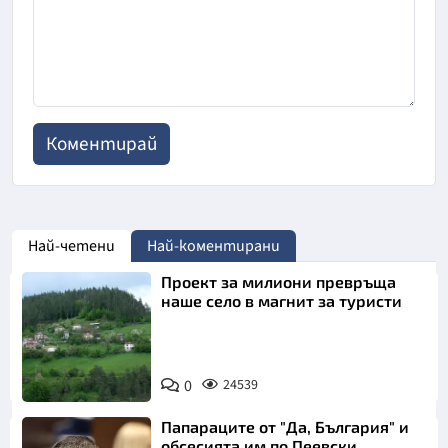
Най-четени
Най-коментирани
Проект за милиони превръща
наше село в магнит за туристи
0
24539
Папараците от "Да, България" и
обсесията им по Пеевски