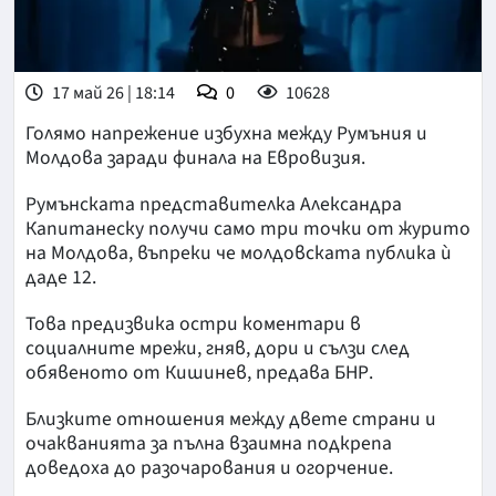
17 май 26 | 18:14
0
10628
Голямо напрежение избухна между Румъния и
Молдова заради финала на Евровизия.
Румънската представителка Александра
Капитанеску получи само три точки от журито
на Молдова, въпреки че молдовската публика ѝ
даде 12.
Това предизвика остри коментари в
социалните мрежи, гняв, дори и сълзи след
обявеното от Кишинев, предава БНР.
Близките отношения между двете страни и
очакванията за пълна взаимна подкрепа
доведоха до разочарования и огорчение.