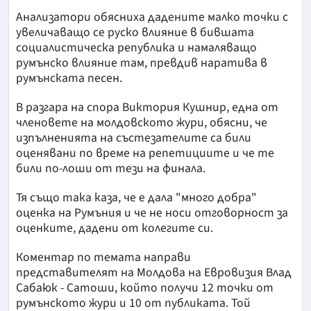
Анализатори обясниха дадените малко точки с
увеличаващо се руско влияние в бившата
социалистическа република и намаляващо
румънско влияние там, превдив наратива в
румънската песен.
В разгара на спора Виктория Кушнир, една от
членовете на молдовското жури, обясни, че
изпълненията на състезателите са били
оценявани по време на репетициите и че те
били по-лоши от тези на финала.
Тя също така каза, че е дала "много добра"
оценка на Румъния и че не носи отговорност за
оценките, дадени от колегите си.
Коментар по темата направи
представителят на Молдова на Евровизия Влад
Сабаюк - Сатоши, който получи 12 точки от
румънското жури и 10 от публиката. Той