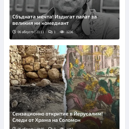
Сбъдната мечта! Издигат палат за
великия ни комедиант
06 август | 21:11
1
1236
Сензационно откритие в Йерусалим!
Следи от Храма на Соломон
06 август | 19:30
0
1343