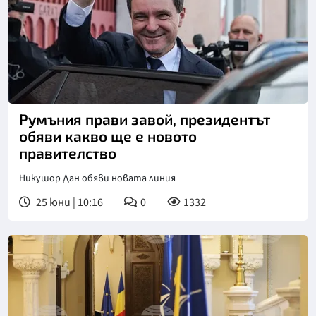
Румъния прави завой, президентът
обяви какво ще е новото
правителство
Никушор Дан обяви новата линия
25 юни | 10:16
0
1332