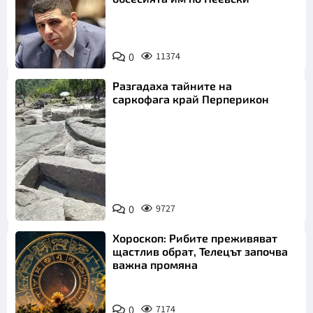
0
11374
Разгадаха тайните на
саркофага край Перперикон
Снимка:
Bulgaria ON
0
9727
AIR
Хороскоп: Рибите преживяват
щастлив обрат, Телецът започва
важна промяна
0
7174