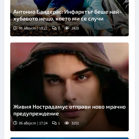
Антонио Бандерас: Инфарктът беше най-
хубавото нещо, което ми се случи
06 август | 18:21
0
1828
Снимка: Инстаграм
Живия Нострадамус отправи ново мрачно
предупреждение
06 август | 17:24
1
3251