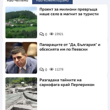
Най-четени
Най-коментирани
Проект за милиони превръща
наше село в магнит за туристи
0
23921
Папараците от "Да, България" и
обсесията им по Пеевски
0
11278
Разгадаха тайните на
саркофага край Перперикон