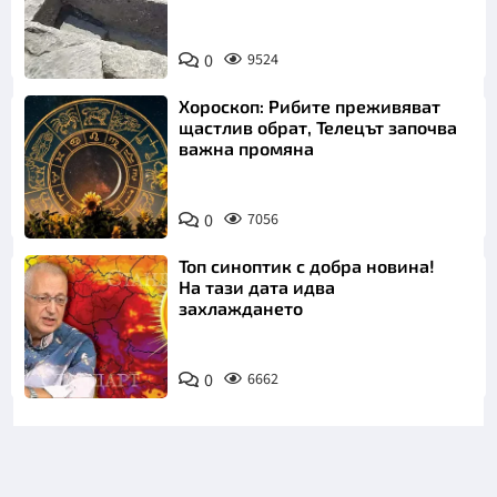
Снимка:
Bulgaria ON
0
9524
AIR
Хороскоп: Рибите преживяват
щастлив обрат, Телецът започва
важна промяна
0
7056
Топ синоптик с добра новина!
На тази дата идва
захлаждането
0
6662