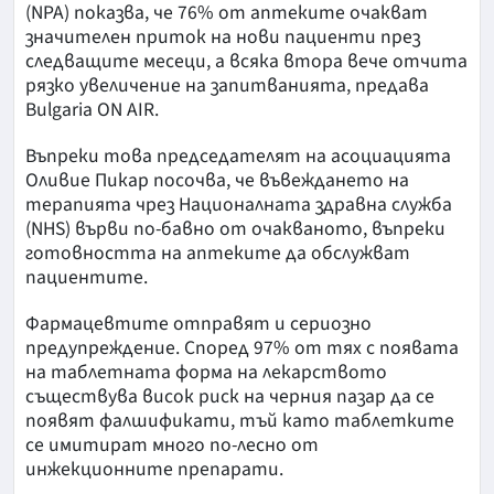
(NPA) показва, че 76% от аптеките очакват
значителен приток на нови пациенти през
следващите месеци, а всяка втора вече отчита
рязко увеличение на запитванията, предава
Bulgaria ON AIR.
Въпреки това председателят на асоциацията
Оливие Пикар посочва, че въвеждането на
терапията чрез Националната здравна служба
(NHS) върви по-бавно от очакваното, въпреки
готовността на аптеките да обслужват
пациентите.
Фармацевтите отправят и сериозно
предупреждение. Според 97% от тях с появата
на таблетната форма на лекарството
съществува висок риск на черния пазар да се
появят фалшификати, тъй като таблетките
се имитират много по-лесно от
инжекционните препарати.