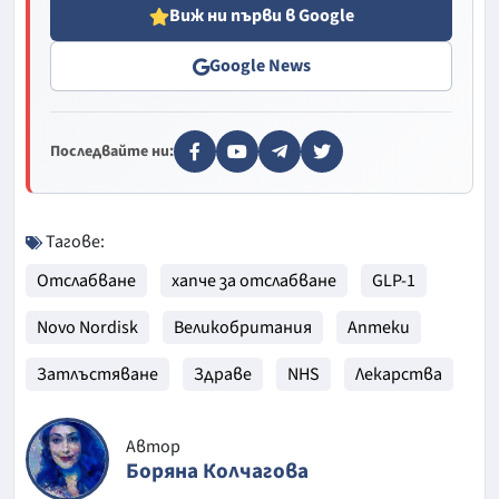
Виж ни първи в Google
Google News
Последвайте ни:
Тагове:
Отслабване
хапче за отслабване
GLP-1
Novo Nordisk
Великобритания
Аптеки
Затлъстяване
Здраве
NHS
Лекарства
Автор
Боряна Колчагова