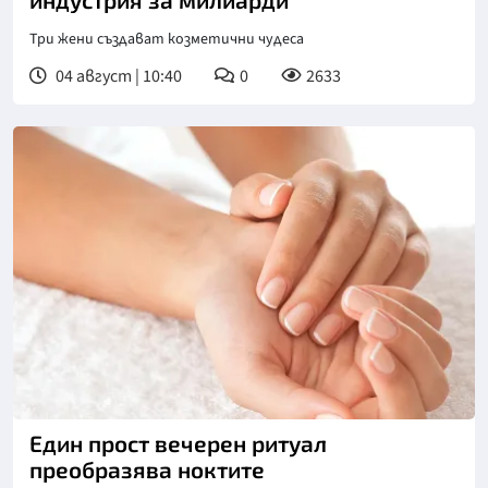
Три жени създават козметични чудеса
04 август | 10:40
0
2633
Снимка: goggle
Един прост вечерен ритуал
преобразява ноктите