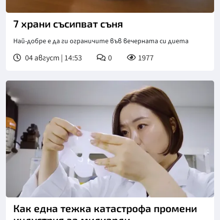
Снимка: БГНЕС
7 храни съсипват съня
Най-добре е да ги ограничите във вечерната си диета
04 август | 14:53
0
1977
Как една тежка катастрофа промени
индустрия за милиарди