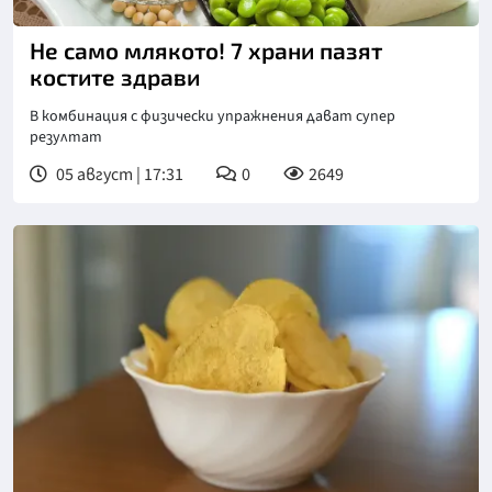
Не само млякото! 7 храни пазят
костите здрави
В комбинация с физически упражнения дават супер
резултат
05 август | 17:31
0
2649