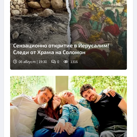
Сензационно откритие в Йерусалим!
Следи от Храма на Соломон
06 август | 19:30
0
1316
Снимка: Fox news