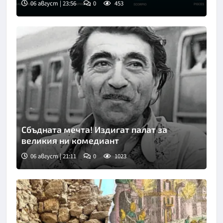
06 август | 23:56
0
453
Снимка: Freepik
Сбъдната мечта! Издигат палат за
великия ни комедиант
06 август | 21:11
0
1023