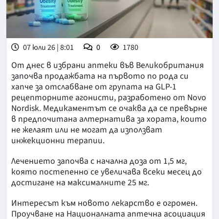
07 юли 26 | 8:01
0
1780
От днес в избрани аптеки във Великобритания
започва продажбата на първото по рода си
хапче за отслабване от групата на GLP-1
рецепторните агонисти, разработено от Novo
Nordisk. Медикаментът се очаква да се превърне
в предпочитана алтернатива за хората, които
не желаят или не могат да използват
инжекционни терапии.
Лечението започва с начална доза от 1,5 мг,
която постепенно се увеличава всеки месец до
достигане на максималните 25 мг.
Интересът към новото лекарство е огромен.
Проучване на Националната аптечна асоциация