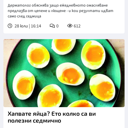
Дерматолог обяснява защо ежедневното омасляване
предпазва от цепене и лющене - и кои резултати идват
само след седмица
28 юли | 16:14
0
612
Хапвате яйца? Ето колко са ви
полезни седмично