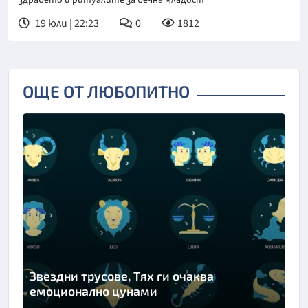
19 юли | 22:23
0
1812
ОЩЕ ОТ ЛЮБОПИТНО
Звездни трусове. Тях ги очаква
емоционално цунами