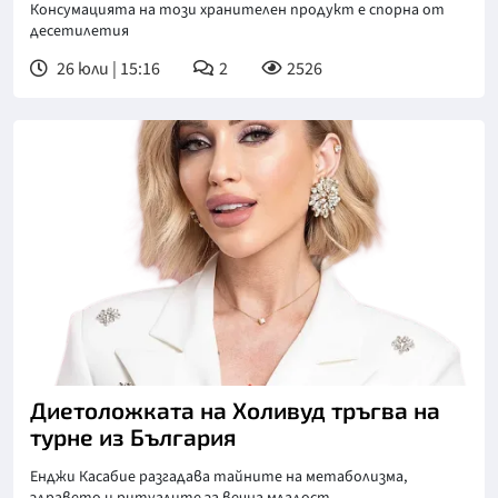
Консумацията на този хранителен продукт е спорна от
десетилетия
26 юли | 15:16
2
2526
Диетоложката на Холивуд тръгва на
турне из България
Енджи Касабие разгадава тайните на метаболизма,
здравето и ритуалите за вечна младост