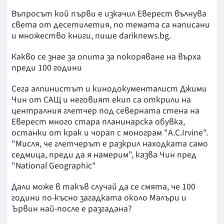
Въпросът кой първи е изкачил Еверест вълнува
света от десетилетия, по темата са написани
и множество книги, пише dariknews.bg.
Какво се знае за опита за покоряване на върха
преди 100 години
Сега алпинистът и кинодокументалист Джими
Чин от САЩ и неговият екип са открили на
централния глетчер под северната стена на
Еверест много стара планинарска обувка,
останки от крак и чорап с монограм "A.C.Irvine".
"Мисля, че глетчерът е разкрил находката само
седмица, преди да я намерим", казва Чин пред
"National Geographic"
Дали може в такъв случай да се смята, че 100
години по-късно загадката около Малъри и
Ървин най-после е разгадана?