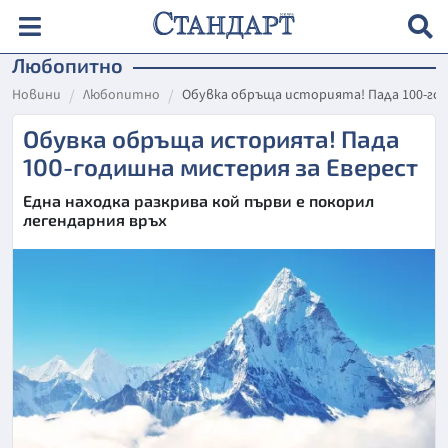
Любопитно
Новини
Любопитно
Обувка обръща историята! Пада 100-го
Обувка обръща историята! Пада
100-годишна мистерия за Еверест
Една находка разкрива кой първи е покорил
легендарния връх