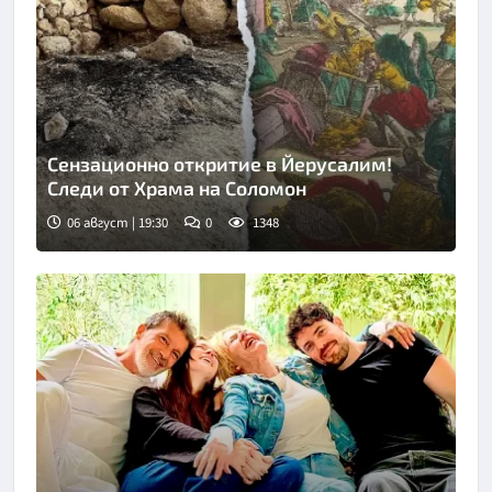
Сензационно откритие в Йерусалим!
Следи от Храма на Соломон
06 август | 19:30
0
1348
Снимка: Fox news