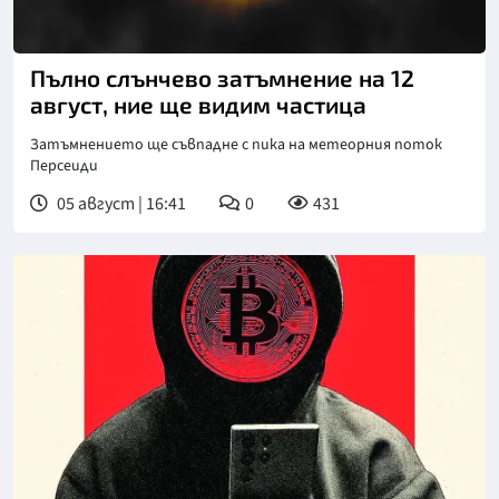
Снимка: goggle
Пълно слънчево затъмнение на 12
август, ние ще видим частица
Затъмнението ще съвпадне с пика на метеорния поток
Персеиди
05 август | 16:41
0
431