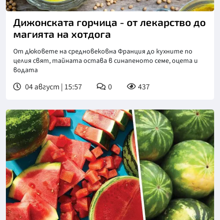
Снимка: goggle
Дижонската горчица - от лекарство до
магията на хотдога
От дюковете на средновековна Франция до кухните по
целия свят, тайната остава в синапеното семе, оцета и
водата
04 август | 15:57
0
437