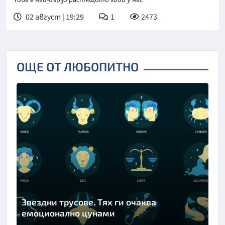
Това е най-бързо растящото хоби у нас
02 август | 19:29
1
2473
ОЩЕ ОТ ЛЮБОПИТНО
Звездни трусове. Тях ги очаква
емоционално цунами