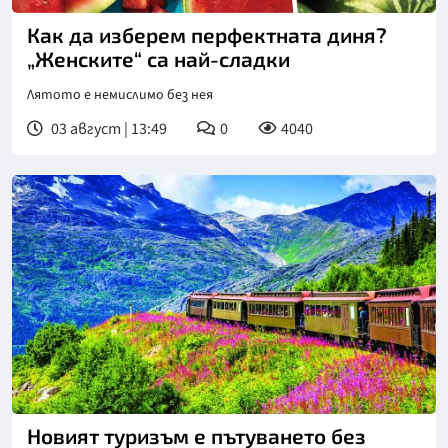
Как да изберем перфектната диня?
„Женските“ са най-сладки
Лятото е немислимо без нея
03 август | 13:49
0
4040
Новият туризъм е пътуването без