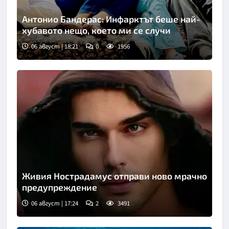
Антонио Бандерас: Инфарктът беше най-
хубавото нещо, което ми се случи
06 август | 18:21
0
1956
Снимка: Инстаграм
Живия Нострадамус отправи ново мрачно
предупреждение
06 август | 17:24
2
3491