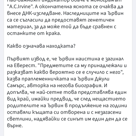
"A.C.Irvine". А окончателна яснота се очаква да
внесе ДНК-изследване. Наследниците на Ървин
са се съгласили да предоставят генетичен
материал, за да може той да бъде сравнен с
останките от крака.
Какво означава находката?
Първият извод е, че Ървин наистина е загинал
на Еверест. "Предметите са му принадлежали и
разказват какво вероятно се е случило с него",
казва праплеменничката на Ървин Джули
Самърс, авторка на негова биография. И
допълва, че най-сетне това представлява един
вид край, имайки предвид, че след нещастието
родителите на Ървин в продължение на години
оставяли къщата си отворена и с незагасени
светлини, надявайки се синът им един ден да се
върне.