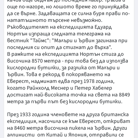
още по-нагоре, но лошото време го принуждава
да се върне. Задаващата се силна буря прави по-
нататъшното търсене невъзможно.
Ръководителят на експедицията Едуард
Нортън изпраща следната телеграма на
вестник "Таймс": "Малъри и Ървин загинаха при
последния си опит да стигнат до върха".
В рамките на експедицията Нортън стига до
височина 8570 метра - при това без да използва
кислородни бутилки, за разлика от Малъри и
Ървин. Това е рекорд в покоряването на
Еверест, надминат едва през 1978 година,
когато Райнхолд Меснер и Петер Хабелер
достигат най-високата точка на света на 8849
метра за първи път без кислородни бутилки.
През 1933 година членовете на друга британска
експедиция, насочила се към Еверест, откриват
на 8460 метра височина пикела на Ървин. Други
алпинисти от Китай и Япония, отправили се