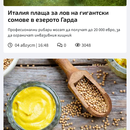
Снимка: goggle
Италия плаща за лов на гигантски
сомове в езерото Гарда
Професионални рибари могат да получат до 20 000 евро, за
да ограничат инвазивния хищник
04 август | 16:48
0
3048