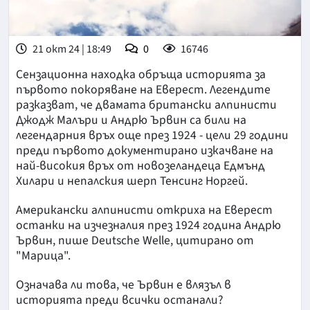
21 окт 24 | 18:49
0
16746
Сензационна находка обръща историята за
първото покоряване на Еверест. Легендите
разказват, че двамата британски алпинисти
Джодж Малъри и Андрю Ървин са били на
легендарния връх още през 1924 - цели 29 години
преди първото документирано изкачване на
най-високия връх от новозеландеца Едмънд
Хилари и непалския шерп Тенсинг Норгей.
Американски алпинисти откриха на Еверест
останки на изчезналия през 1924 година Андрю
Ървин, пише Deutsche Welle, цитирано от
"Марица".
Означава ли това, че Ървин е влязъл в
историята преди всички останали?