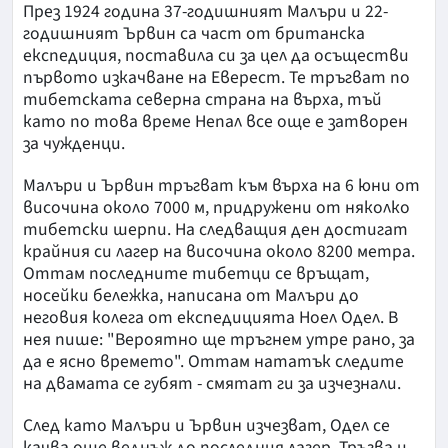
През 1924 година 37-годишният Малъри и 22-
годишният Ървин са част от британска
експедиция, поставила си за цел да осъществи
първото изкачване на Еверест. Те тръгват по
тибетската северна страна на върха, тъй
като по това време Непал все още е затворен
за чужденци.
Малъри и Ървин тръгват към върха на 6 юни от
височина около 7000 м, придружени от няколко
тибетски шерпи. На следващия ден достигат
крайния си лагер на височина около 8200 метра.
Оттам последните тибетци се връщат,
носейки бележка, написана от Малъри до
неговия колега от експедицията Ноел Одел. В
нея пише: "Вероятно ще тръгнем утре рано, за
да е ясно времето". Оттам нататък следите
на двамата се губят - смятат ги за изчезнали.
След като Малъри и Ървин изчезват, Одел се
качва още веднъж до последния лагер. Тръгва и