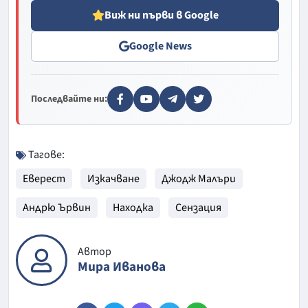
Виж ни първи в Google
Google News
Последвайте ни:
Тагове:
Еверест
Изкачване
Джодж Малъри
Андрю Ървин
Находка
Сензация
Автор
Мира Иванова