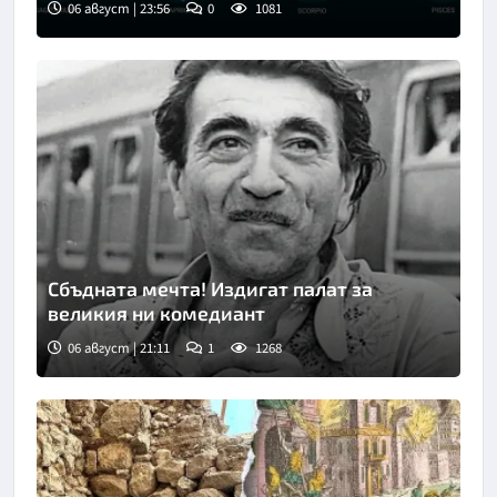
06 август | 23:56
0
1081
Снимка: Freepik
Сбъдната мечта! Издигат палат за
великия ни комедиант
06 август | 21:11
1
1268