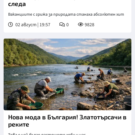
следа
Ваканциите с грижа за природата станаха абсолютен хит
02 август | 19:57
0
9828
Нова мода в България! Златотърсачи в
реките