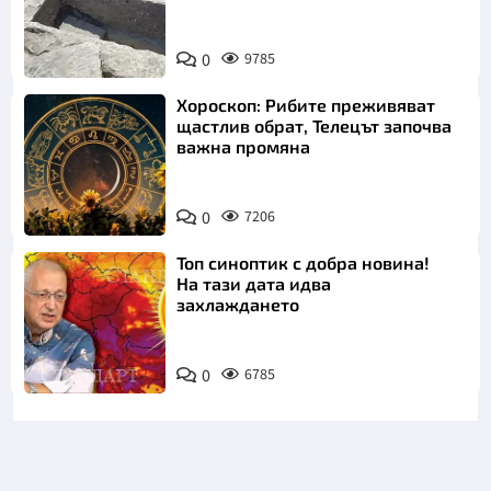
Снимка:
Bulgaria ON
0
9785
AIR
Хороскоп: Рибите преживяват
щастлив обрат, Телецът започва
важна промяна
0
7206
Топ синоптик с добра новина!
На тази дата идва
захлаждането
0
6785