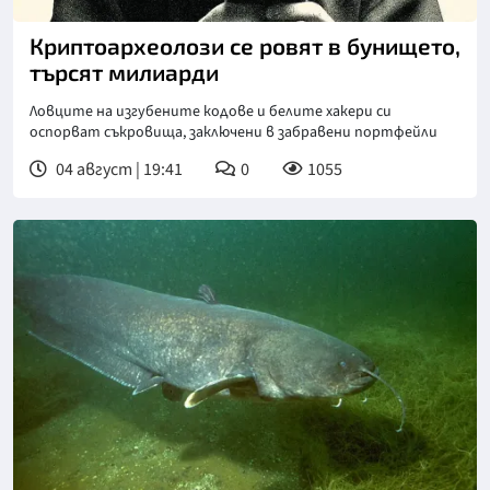
Криптоархеолози се ровят в бунището,
търсят милиарди
Ловците на изгубените кодове и белите хакери си
оспорват съкровища, заключени в забравени портфейли
04 август | 19:41
0
1055