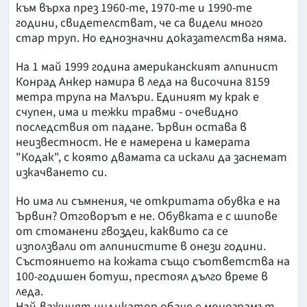
към върха през 1960-те, 1970-те и 1990-те
години, свидетелстват, че са видели много
стар труп. Но еднозначни доказателства няма.
На 1 май 1999 година американският алпинист
Конрад Анкер намира в леда на височина 8159
метра трупа на Малъри. Единият му крак е
счупен, има и тежки травми - очевидно
последствия от падане. Ървин остава в
неизвестност. Не е намерена и камерата
"Кодак", с която двамата са искали да заснемат
изкачването си.
Но има ли съмнения, че откритата обувка е на
Ървин? Отговорът е не. Обувката е с шипове
от стоманени гвоздеи, каквито са се
използвали от алпинистите в онези години.
Състоянието на кожата също съответства на
100-годишен ботуш, престоял дълго време в
леда.
Най-важният индикатор обаче е монограмът