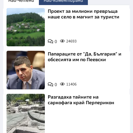
Най-четени
Най-коментирани
Проект за милиони превръща
наше село в магнит за туристи
0
24693
Папараците от "Да, България" и
обсесията им по Пеевски
0
11406
Разгадаха тайните на
саркофага край Перперикон