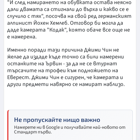
"И след намирането на обувката остава неясно
дали двамата са стигнали до върха и какво се е
случило с тях", посочва на свой ред германският
алпинист Йохен Хемлеб. Отговор би могла да
даде камерата "Кодак", която обаче все още не
е намерена.
Именно поради тази причина Джими Чин не
желае да издаде къде точно са били намерени
останките на Ървин - за да не се втурнат
търсачите на трофеи към подножието на
Еверест. Джими Чин е сигурен, че камерата и
други предмети навярно се намират наблизо.
Не пропускайте нищо важно
Намерете ни в Google и получавайте най-новото от
Стандарт първи.