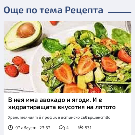
Още по тема Рецепта
В нея има авокадо и ягоди. И е
хидратиращата вкусотия на лятото
Хранителният й профил е истинско съвършенство
07 август | 23:57
4
831