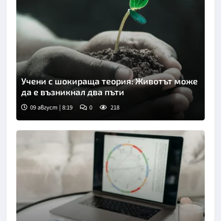
Учени с шокираща теория: Животът може
да е възникнал два пъти
09 август | 8:19
0
218
Снимка: Пиксабей