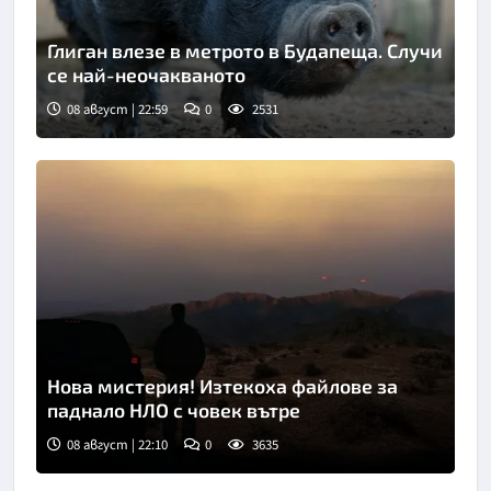
Глиган влезе в метрото в Будапеща. Случи
се най-неочакваното
08 август | 22:59
0
2531
Нова мистерия! Изтекоха файлове за
паднало НЛО с човек вътре
08 август | 22:10
0
3635