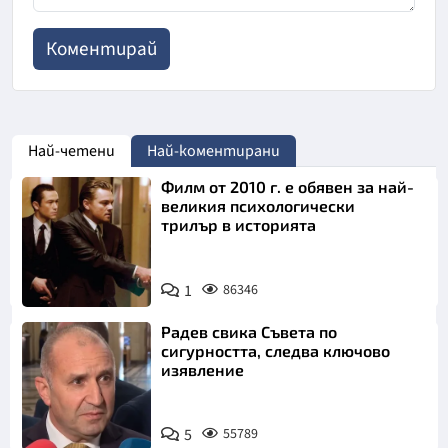
Най-четени
Най-коментирани
Филм от 2010 г. е обявен за най-
великия психологически
трилър в историята
1
86346
Радев свика Съвета по
сигурността, следва ключово
изявление
5
55789