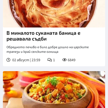
В миналото суканата баница е
решавала съдби
Обредното печиво е било добре дошло на царските
трапези и край селските огнища
02 август | 23:59
1
6849