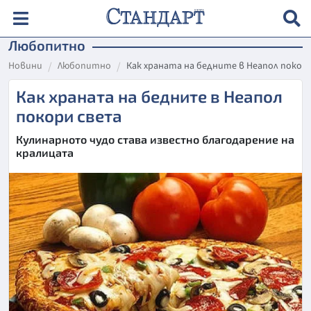
Любопитно
Новини
Любопитно
Как храната на бедните в Неапол покор
Как храната на бедните в Неапол
покори света
Кулинарното чудо става известно благодарение на
кралицата