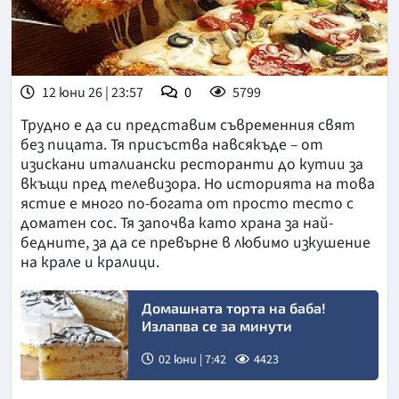
12 юни 26 | 23:57
0
5799
Трудно е да си представим съвременния свят
без пицата. Тя присъства навсякъде – от
изискани италиански ресторанти до кутии за
вкъщи пред телевизора. Но историята на това
ястие е много по-богата от просто тесто с
доматен сос. Тя започва като храна за най-
бедните, за да се превърне в любимо изкушение
на крале и кралици.
Домашната торта на баба!
Излапва се за минути
02 юни | 7:42
4423