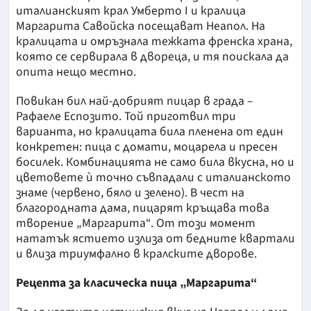
италианският крал Умберто I и кралица
Маргарита Савойска посещават Неапол. На
кралицата и омръзнала тежката френска храна,
която се сервирала в двореца, и тя поискала да
опита нещо местно.
Повикан бил най-добрият пицар в града –
Рафаеле Еспозито. Той приготвил три
варианта, но кралицата била пленена от един
конкретен: пица с домати, моцарела и пресен
босилек. Комбинацията не само била вкусна, но и
цветовете ѝ точно съвпадали с италианското
знаме (червено, бяло и зелено). В чест на
благородната дама, пицарят кръщава това
творение „Маргарита“. От този момент
нататък ястието излиза от бедните квартали
и влиза триумфално в кралските дворове.
Рецепта за класическа пица „Маргарита“