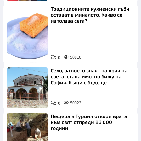
Традиционните кухненски гъби
остават в миналото. Какво се
използва сега?
Снимка:
0
50810
Пиксабей
Село, за което знаят на края на
света, стана имотно бижу на
София. Къщи с бъдеще
0
50022
Пещера в Турция отвори врата
към свят отпреди 86 000
години