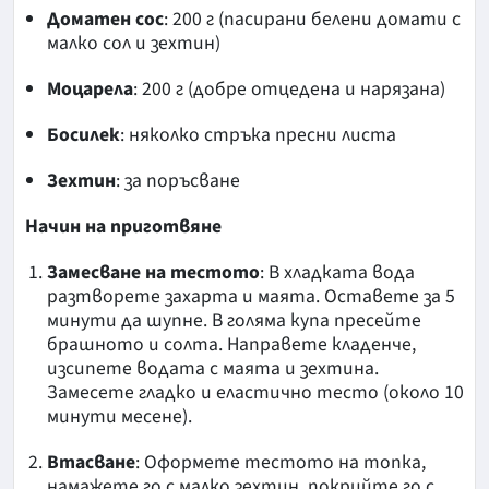
Доматен сос
: 200 г (пасирани белени домати с
малко сол и зехтин)
Моцарела
: 200 г (добре отцедена и нарязана)
Босилек
: няколко стръка пресни листа
Зехтин
: за поръсване
Начин на приготвяне
Замесване на тестото
: В хладката вода
разтворете захарта и маята. Оставете за 5
минути да шупне. В голяма купа пресейте
брашното и солта. Направете кладенче,
изсипете водата с маята и зехтина.
Замесете гладко и еластично тесто (около 10
минути месене).
Втасване
: Оформете тестото на топка,
намажете го с малко зехтин, покрийте го с