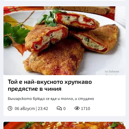
Той е най-вкусното хрупкаво
предястие в чиния
Българското брюдо се яде и топло, и студено
06 август | 23:42
0
1710