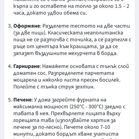
кърпа и го оставете на топло за около 1.5 – 2
часа, докато удвои обема си.
Оформяне
: Разделете тестото на две части
(за две пици). Класическата неаполитанска
пица не се разточва с точилка, а се разтегля с
ръце от центъра към краищата, за да се
запазят въздушните мехурчета в борда.
Гарниране
: Намажете основата с тънък слой
доматен сос. Разпределете парчетата
моцарела и няколко листа пресен босилек.
Полейте с тънка струя зехтин.
Печене
: У дома загрейте фурната на
максимална мощност (250°C - 300°C) заедно с
тавата в нея. Прехвърлете пицата върху
горещата тава (използвайте хартия за
печене за по-лесно). Печете около 7-10
минути, докато бордът хване златиста