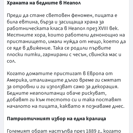
Храната на бедните в Неапол
Преди да стане световен феномен, пицата е
била евтина, бърза и засищаща храна за
работническата класа в Неапол през XVIII век.
Местните хора, които работели денонощно на
пристанището, имали нужда от нещо, което да
се яде в движение. Така се родили първите
плоски питки, гарнирани с чесън, свинска мас и
сол.
Когато доматите пристигат в Европа от
Америка, италианците дълго време ги смятат
за отровни и ги използват само за декорация.
Бедните неаполитанци обаче рискуват,
добавят ги към тестото си и така поставят
началото на пицата, каквато я познаваме днес.
Патриотичният избор на една кралица
Големият обрат настъпва през 1889 г., когато