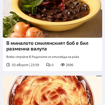
В миналото смилянският боб е бил
разменна валута
всяко стръкче в Родопите се отглежда на ръка
03 август | 23:59
0
2696