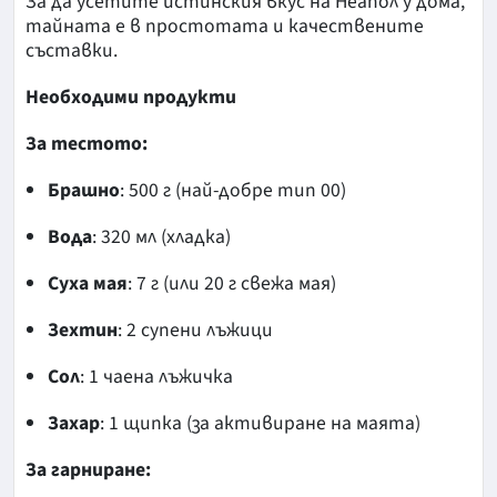
За да усетите истинския вкус на Неапол у дома,
тайната е в простотата и качествените
съставки.
Необходими продукти
За тестото:
Брашно
: 500 г (най-добре тип 00)
Вода
: 320 мл (хладка)
Суха мая
: 7 г (или 20 г свежа мая)
Зехтин
: 2 супени лъжици
Сол
: 1 чаена лъжичка
Захар
: 1 щипка (за активиране на маята)
За гарниране: