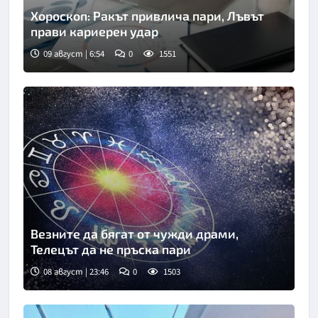
Хороскоп: Ракът привлича пари, Лъвът
прави кариерен удар
09 август | 6:54
0
1551
Везните да бягат от чужди драми,
Телецът да не пръска пари
08 август | 23:46
0
1503