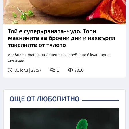
Той е суперхраната-чудо. Топи
мазнините за броени дни и изхвърля
токсините от тялото
Древната тайна на Ориента се превърна в кулинарна
сензация
31 юли | 23:57
1
8810
ОЩЕ ОТ ЛЮБОПИТНО