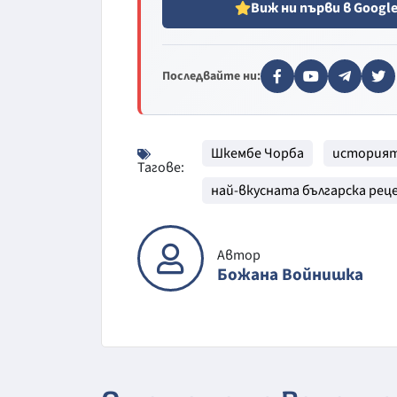
Виж ни първи в Googl
Последвайте ни:
Шкембе Чорба
историят
Тагове:
най-вкусната българска рец
Автор
Божана Войнишка