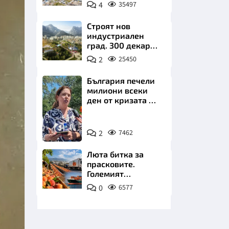
позлатява наш
4
35497
град
Строят нов
индустриален
град. 300 декара
чакат златни
2
25450
заводи
НИЦИ
България печели
милиони всеки
ден от кризата по
Дунав
Снимка:
КРАЙНА
2
7462
БТА
Люта битка за
прасковите.
Големият
победител е
0
6577
Турция