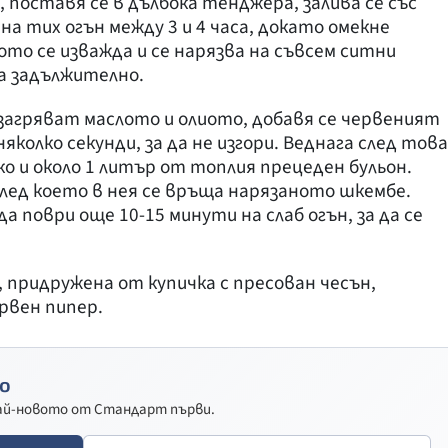
 поставя се в дълбока тенджера, залива се със
на тих огън между 3 и 4 часа, докато омекне
сото се изважда и се нарязва на съвсем ситни
а задължително.
загряват маслото и олиото, добавя се червеният
няколко секунди, за да не изгори. Веднага след това
о и около 1 литър от топлия прецеден бульон.
след което в нея се връща нарязаното шкембе.
а поври още 10-15 минути на слаб огън, за да се
 придружена от купичка с пресован чесън,
рвен пипер.
о
най-новото от Стандарт първи.