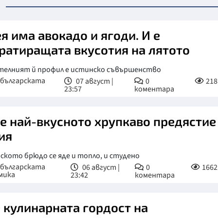
ея има авокадо и ягоди. И е
ратиращата вкусотия на лятото
телният й профил е истинско съвършенство
 българската
07 август |
0
218
23:57
коментара
 е най-вкусното хрупкаво предястие
ия
ското брюдо се яде и топло, и студено
 българската
06 август |
0
1662
мика
23:42
коментара
е кулинарната гордост на