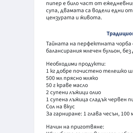
пипер е било част от ежедневния
супа, двамата са водели едни о
цензурата и живота.
Традицио
Тайната на перфектната чорба с
балансирания млечен бульон, без
Необходими продукти:
1 кг добре почистено телешко 
500 мл прясно мляко
50 г краве масло
2 супени лъжици олио
1 супена лъжица сладък червен п
Сол на вкус
За гарниране: 1 глава чесън, 100
Начин на приготвяне: