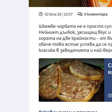
02 юли 26 | 23:57
0
коментара
Шкембе чорбата не е просто суп
Нейният дълбок, засищащ вкус и
хората на две крайности – от в
обаче това ястие успява да се п
класика в заведенията и най-ве
С
в