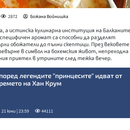
2872
Божана Войнишка
а, а истинска кулинарна институция на Балканите
 специфичен аромат са способни да разделят
ърли обожатели до пълни скептици. През вековете
ревърне в символ на бохемския живот, непреходна
рния приятел в утрините след тежка вечер.
поред легендите "принцесите" идват от
ремето на Хан Крум
21 юни | 23:59
44111