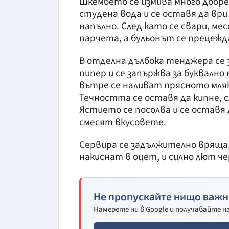
Шкембето се измива много добре,
студена вода и се оставя да ври 
напълно. След като се свари, ме
парчета, а бульонът се прецежд
В отделна дълбока тенджера се 
пипер и се запържва за буквално 
вътре се наливат прясното мляк
Течността се оставя да кипне, 
Ястието се посолва и се оставя д
смесят вкусовете.
Сервира се задължително вряща,
накиснат в оцет, и силно лют че
Не пропускайте нищо важн
Намерете ни в Google и получавайте 