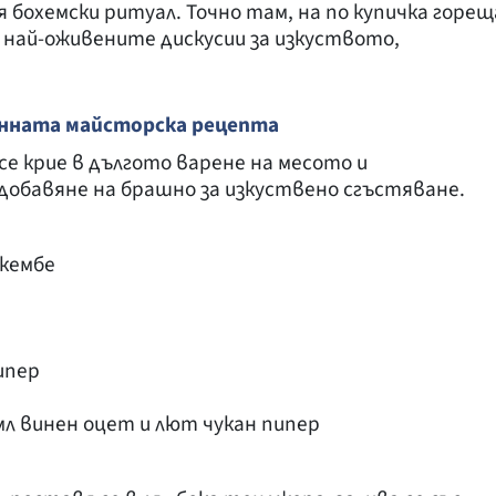
 бохемски ритуал. Точно там, на по купичка горещ
т най-оживените дискусии за изкуството,
нната майсторска рецепта
е крие в дългото варене на месото и
 добавяне на брашно за изкуствено сгъстяване.
шкембе
ипер
 мл винен оцет и лют чукан пипер