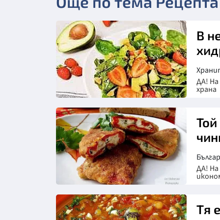
Още по тема Рецепта
В н
хид
Храни
ДА! На
храна
Той
чин
Българ
ДА! На
иконо
Тя 