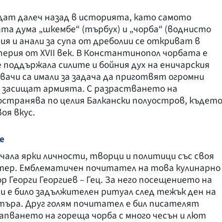
ат далеч назад в историята, като самото
та дума „шкембе“ (търбух) и „чорба“ (воднисто
я и анали за супа от дреболии се откриват в
рия от XVII век. В Константинопол чорбата е
 поддържала силите и бойния дух на еничарския
вачи са имали за задача да приготвят огромни
да засищат армията. С разрастването на
странява по целия Балкански полуостров, къдет
оя вкус.
е
чала ярки личности, творци и политици със своя
ктер. Емблематичен почитател на това кулинарно
 Георги Георгиев – Гец. За него посещението на
е било задължителен ритуал след тежък ден на
търа. Друг голям почитател е бил писателят
хапването на гореща чорба с много чесън и лют