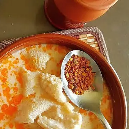
КУЛТУРА
ПРАВОСЪДИЕ
КРИМИ
КИБЕРЗАЩИТ
ВЯРА
ОБЯВИ
ВОЙНАТА В У
ВРЕМЕТО