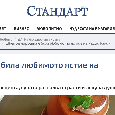
ВЯТ
БИЗНЕС
ЛЮБОПИТНО
ЧУДЕСАТА НА БЪЛГАРИЯ
РЕГИОНАЛНИ
Новини
ДА! На българската храна
Шкембе чорбата е била любимото ястие на Радой Ралин
ВЕСТНИК СТА
МЛАДЕЖКА АК
 била любимото ястие на
ЗДРАВЕ
ОБРАЗОВАНИ
МОЯТ ГРАД
рецепта, супата разпалва страсти и лекува душ
ТЕХНОЛОГИИ
ДА!НА БЪЛГАР
ДА! НА БЪЛГ