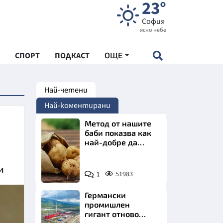
23°
София
ясно небе
СПОРТ
ПОДКАСТ
ОЩЕ
Най-четени
НДАРТ
Най-коментирани
АДЕМИЯ "ЧУДЕСАТА НА БЪЛГАРИЯ"
Метод от нашите
баби показва как
най-добре да
Е
съхраняваме
картофите у дома
Снимка:
и
1
51983
Пиксабей
Германски
СКАТА ХРАНА
промишлен
гигант отново
АРСКАТА ИКОНОМИКА