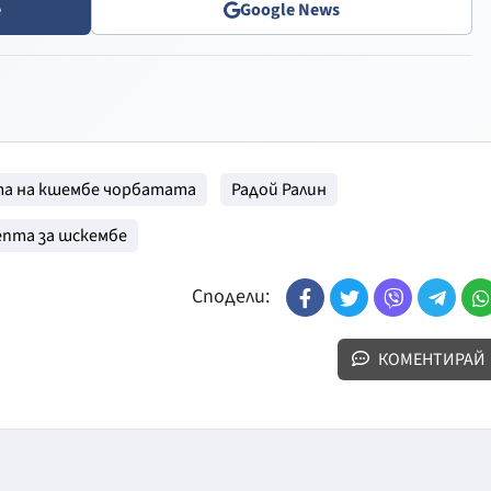
e
Google News
а на кшембе чорбатата
Радой Ралин
епта за шскембе
Сподели:
КОМЕНТИРАЙ