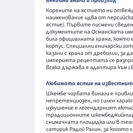
Вековни анали и произход
Корените на ястието ни отвежд
наименование идва от персийска
ястие). Първите писмени сведени
документите на Османската импе
била официалната храна, която е
корпус. Специални еничарски гот
казани с храна от дреболии, за 
империята рецептата се разпро
всяка държава я адаптира към св
Любимото ястие на известнит
Шкембе чорбата винаги е привли
непретенциозен, но силен хара
изкушение е легендарният актьор
традиционните шкембеджийници 
снимачната площадка или в теа
сатирик Радой Ралин, за когото 