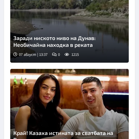
Заради ниското ниво на Дунав:
Необичайна находка в реката
07 август | 13:37
0
1215
Снимка: БГНЕС
Край! Казаха истината за сватбата на