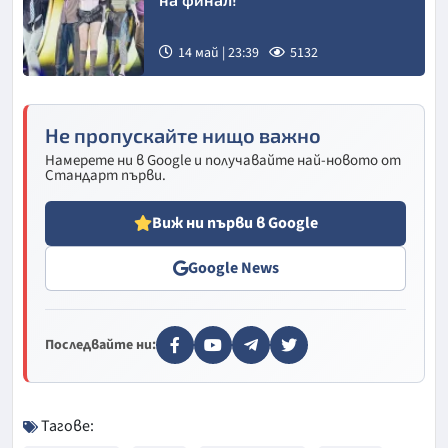
14 май | 23:39
5132
Снимка: AP/
БТА
Не пропускайте нищо важно
Намерете ни в Google и получавайте най-новото от
Стандарт първи.
Виж ни първи в Google
Google News
Последвайте ни:
Тагове: