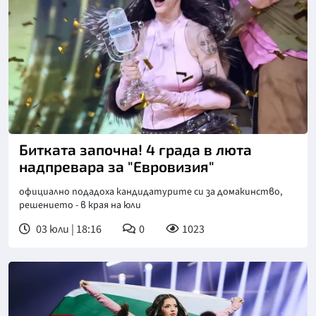
Битката започна! 4 града в люта
надпревара за "Евровизия"
официално подадоха кандидатурите си за домакинство,
решението - в края на юли
03 юли | 18:16
0
1023