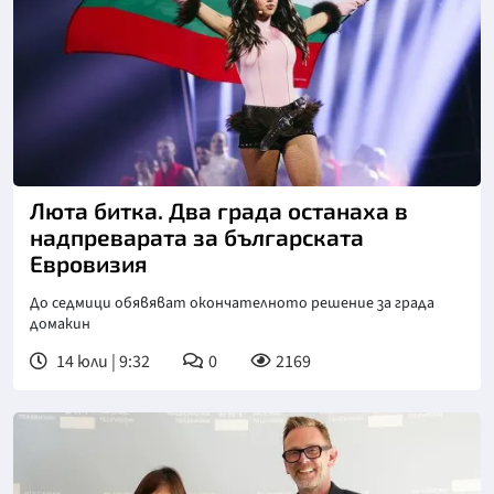
Люта битка. Два града останаха в
надпреварата за българската
Евровизия
До седмици обявяват окончателното решение за града
домакин
14 юли | 9:32
0
2169