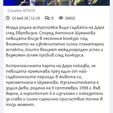
Снимка: AP/БТА
15 май 26 | 11:19
0
26602
Млада родна астроложка видя съдбата на Дара
след Евровизия. Според Антония Шуманова
певицата влиза в песенния конкурс под
влиянието на изключително силни планетарни
аспекти, които вещаят международен успех и
възможен голям пробив след конкурса.
Астрологичната карта на Дара показва, че
певицата преминава през един от най-
съдбоносните периоди в живота си,
пресметнала е Шуманова. Изпълнителката е
зодия Дева, родена на 9 септември 1998 г. във
Варна, а хороскопът й е изпълнен с показатели
за слава и силно сценично присъствие точно в
този момент.