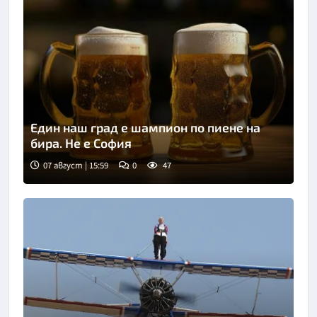
Един наш град е шампион по пиене на
бира. Не е София
07 август | 15:59
0
47
Снимка: goggle