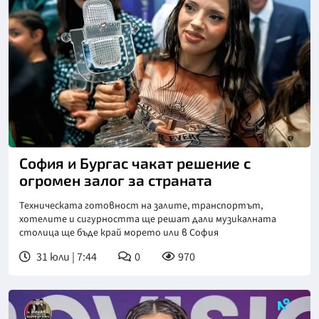
Снимка: БТА
София и Бургас чакат решение с
огромен залог за страната
Техническата готовност на залите, транспортът,
хотелите и сигурността ще решат дали музикалната
столица ще бъде край морето или в София
31 юли | 7:44
0
970