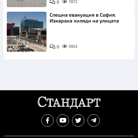
0
7872
Инстаграм
Спешна евакуация в София.
Изкараха хиляди на улицата
0
5953