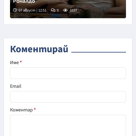
Роналдо
07 август | 12:51
0
1657
Коментирай
Име
*
Email
Коментар
*