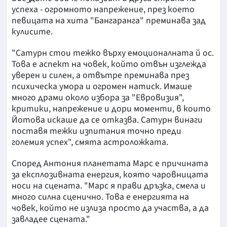
успеха - огромното напрежение, през което
певицата на хита "Бангаранга" преминава зад
кулисите.
"Сатурн стои тежко върху емоционалната й ос.
Това е аспект на човек, който отвън изглежда
уверен и силен, а отвътре преминава през
психическа умора и огромен натиск. Имаше
много драми около избора за "Евровизия",
критики, напрежение и дори моменти, в които
Йотова искаше да се отказва. Сатурн винаги
поставя тежки изпитания точно преди
големия успех", смята астроложката.
Според Антония планетата Марс е причината
за експлозивната енергия, която чаровницата
носи на сцената. "Марс я прави дръзка, смела и
много силна сценично. Това е енергията на
човек, който не излиза просто да участва, а да
завладее сцената."