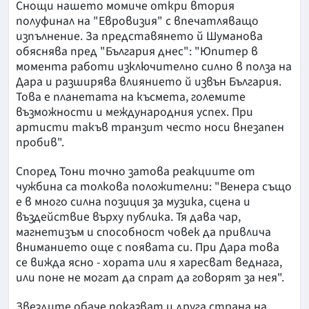
Снощи нашето момиче откри втория
полуфинал на "Евровизия" с впечатляващо
изпълнение. За представянето й Шуманова
обяснява пред "България днес": "Юпитер в
момента работи изключително силно в полза на
Дара и разширява влиянието й извън България.
Това е планетата на късмета, големите
възможности и международния успех. При
артисти такъв транзит често носи внезапен
пробив".
Според Тони точно затова реакциите от
чужбина са толкова положителни: "Венера също
е в много силна позиция за музика, сцена и
въздействие върху публика. Тя дава чар,
магнетизъм и способност човек да привлича
вниманието още с появата си. При Дара това
се вижда ясно - хората или я харесват веднага,
или поне не могат да спрат да говорят за нея".
Звездите обаче показват и друга страна на