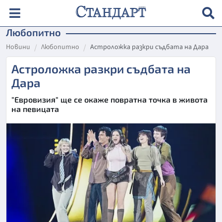
Любопитно
Новини
Любопитно
Aстроложка разкри съдбата на Дара
Aстроложка разкри съдбата на
Дара
"Евровизия" ще се окаже повратна точка в живота
на певицата