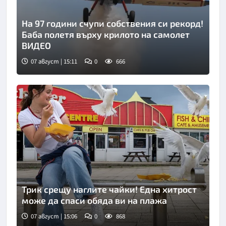
На 97 години счупи собствения си рекорд!
Баба полетя върху крилото на самолет
ВИДЕО
07 август | 15:11
0
666
Снимка: инстаграм
Трик срещу наглите чайки! Една хитрост
може да спаси обяда ви на плажа
07 август | 15:06
0
868