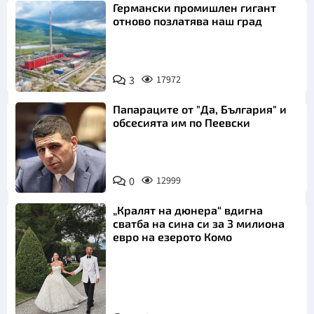
Германски промишлен гигант
отново позлатява наш град
3
17972
Папараците от "Да, България" и
обсесията им по Пеевски
0
12999
„Кралят на дюнера“ вдигна
сватба на сина си за 3 милиона
евро на езерото Комо
Снимка: