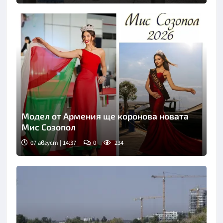
Модел от Армения ще коронова новата
Мис Созопол
07 август | 14:37
0
234