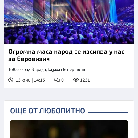
Снимка: БНТ
Огромна маса народ се изсипва у нас
за Евровизия
Това е град в града, казаха експертите
13 юни | 14:15
0
1231
ОЩЕ ОТ ЛЮБОПИТНО