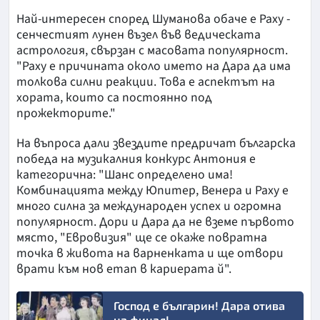
Най-интересен според Шуманова обаче е Раху -
сенчестият лунен възел във ведическата
астрология, свързан с масовата популярност.
"Раху е причината около името на Дара да има
толкова силни реакции. Това е аспектът на
хората, които са постоянно под
прожекторите."
На въпроса дали звездите предричат българска
победа на музикалния конкурс Антония е
категорична: "Шанс определено има!
Комбинацията между Юпитер, Венера и Раху е
много силна за международен успех и огромна
популярност. Дори и Дара да не вземе първото
място, "Евровизия" ще се окаже повратна
точка в живота на варненката и ще отвори
врати към нов етап в кариерата й".
Господ е българин! Дара отива
на финал!