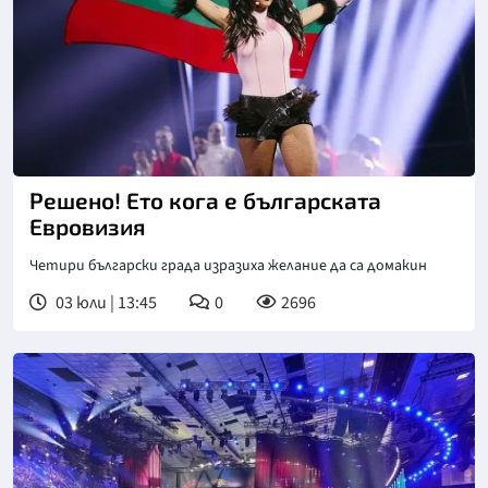
Решено! Ето кога е българската
Евровизия
Четири български града изразиха желание да са домакин
03 юли | 13:45
0
2696