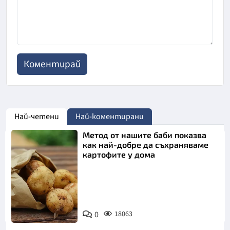
Най-четени
Най-коментирани
Метод от нашите баби показва
как най-добре да съхраняваме
картофите у дома
Снимка:
0
18063
Пиксабей