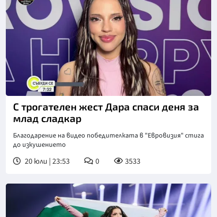
С трогателен жест Дара спаси деня за
млад сладкар
Благодарение на видео победителката в "Евровизия" стига
до изкушението
20 юли | 23:53
0
3533