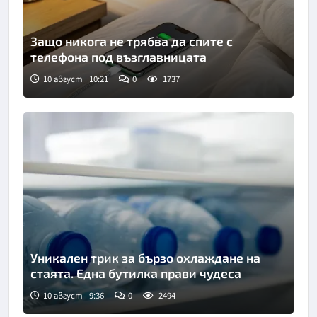
Защо никога не трябва да спите с
телефона под възглавницата
10 август | 10:21
0
1737
Уникален трик за бързо охлаждане на
стаята. Една бутилка прави чудеса
10 август | 9:36
0
2494