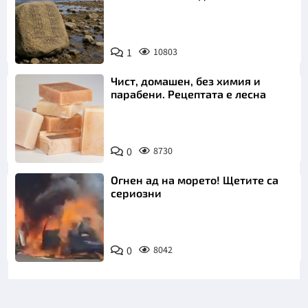
1
10803
Чист, домашен, без химия и
парабени. Рецептата е лесна
0
8730
Огнен ад на морето! Щетите са
сериозни
0
8042