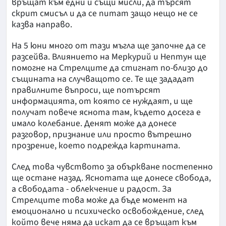
връщат към едни и същи мисли, да търсят
скрит смисъл и да се питат защо нещо не се
казва направо.
На 5 юни много от тази мъгла ще започне да се
разсейва. Влиянието на Меркурий и Нептун ще
помогне на Стрелците да стигнат по-близо до
същината на случващото се. Те ще зададат
правилните въпроси, ще потърсят
информацията, от която се нуждаят, и ще
получат повече яснота там, където досега е
имало колебание. Денят може да донесе
разговор, признание или просто вътрешно
прозрение, което подрежда картината.
След това чувството за объркване постепенно
ще остане назад. Яснотата ще донесе свобода,
а свободата - облекчение и радост. За
Стрелците това може да бъде момент на
емоционално и психическо освобождение, след
който вече няма да искат да се връщат към