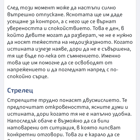
След този момент може да настъпи силно
вътрешно отпускане. Яснотата ще им даде
усещане за контрол, а с него ще се върнат
увереността и спокойствието. Това е ден, в
който Девите могат да разберат, че не е нужно
да носят тежестта на недоизказаното. Когато
истината излезе наяве, дори да не е съвършена,
тя ще бъде по-лека от съмнението. Именно
това ще им помогне да се освободят от
напрежението и да погледнат напред с по-
спокойно сърце.
Стрелец
Стрелците трудно понасят двусмислието. Те
предпочитат откровеността, ясните думи и
истината, дори когато тя не е напълно удобна.
Напоследък обаче е възможно да са били
натоварени от ситуация, в която липсват
конкретни отговори. Това ги е карало да се