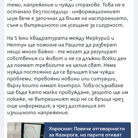
теми, напрежение и чужди страхове. Това не е
останало без последици - информационният
шум вече е започнал да влияе на настроението,
съня и вътрешното им усещане за сигурност.
На 5 юни квадратурата между Меркурий и
Нептун ще помогне на Раците да разберат
нещо много важно - те могат да регулират
собствения си живот и не са длъжни всеки ден
да поемат тревогите на целия свят. Няма
нужда постоянно да се връщат към чужди
проблеми, тревожни новини или ситуации,
върху които нямат контрол. Това осъзнаване
ще бъде като малко пробуждане, защото ще им
покаже, че вътрешният мир не се връща чрез
още информация, а чрез дистанция от
излишното напрежение.
Хороскоп: Повече отговорности
за Козирога, но парите отиват