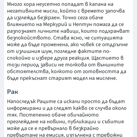
Много хора неусетно попадат в капана на
негативните мисли, който с времето започва
да изглежда безкраен. Точно сега обаче
влиянието на Меркурий и Нептун помага да се
разпознаят личните навици, които подхранват
безпокойството. Става ясно, че ситуацията
може да бъде променена, ако човек се отдръпне
от излишния шум, погледне фактите по-
спокойно и избере друга реакция. Щастието в
този период зависи не толкова от външните
обстоятелства, колкото от готовността да
бъде прекъснат старият модел на мислене.
Рак
Напоследък Раците са искали просто да бъдат
информирани и да следят какво се случва около
тях. Постепенно обаче обичайното
преглеждане на новини, публикации и събития
може да се е превърнало в безкрайно
превъртане на емисия, изпълнена с тревожни