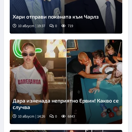
Хари отправи поканата към Чарлз
10 август | 19:37
0
719
Дара изненада неприятно Ервин! Какво се
случва
10 август | 14:26
0
6843