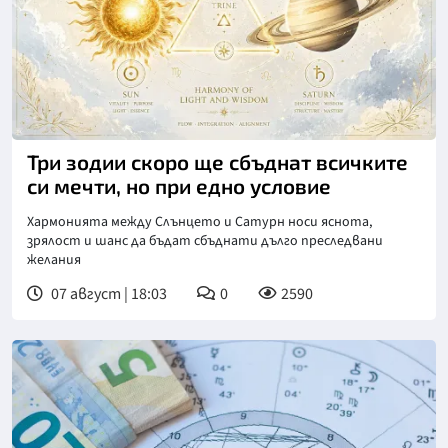
Три зодии скоро ще сбъднат всичките
си мечти, но при едно условие
Хармонията между Слънцето и Сатурн носи яснота,
зрялост и шанс да бъдат сбъднати дълго преследвани
желания
07 август | 18:03
0
2590