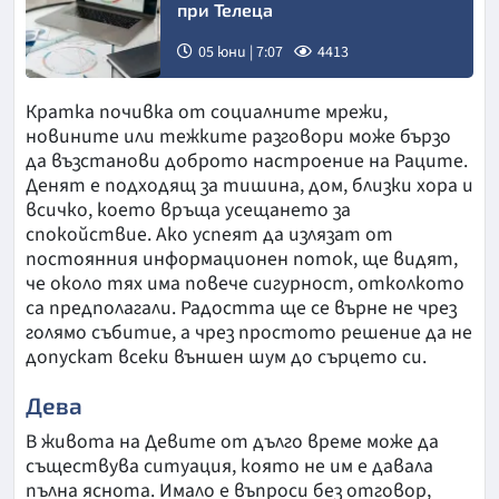
при Телеца
05 юни | 7:07
4413
Кратка почивка от социалните мрежи,
новините или тежките разговори може бързо
да възстанови доброто настроение на Раците.
Денят е подходящ за тишина, дом, близки хора и
всичко, което връща усещането за
спокойствие. Ако успеят да излязат от
постоянния информационен поток, ще видят,
че около тях има повече сигурност, отколкото
са предполагали. Радостта ще се върне не чрез
голямо събитие, а чрез простото решение да не
допускат всеки външен шум до сърцето си.
Дева
В живота на Девите от дълго време може да
съществува ситуация, която не им е давала
пълна яснота. Имало е въпроси без отговор,