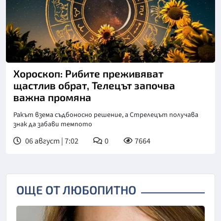
Хороскоп: Рибите преживяват
щастлив обрат, Телецът започва
важна промяна
Ракът взема съдбоносно решение, а Стрелецът получава
знак да забави темпото
06 август | 7:02
0
7664
ОЩЕ ОТ ЛЮБОПИТНО