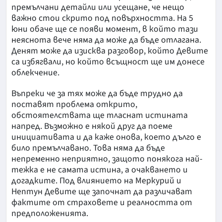
премълчани детайли или усещане, че нещо
важно стои скрито под повърхността. На 5
юни обаче ще се появи момент, в който тази
неяснота вече няма да може да бъде отлагана.
Денят може да изисква разговор, който Девите
са избягвали, но който всъщност ще им донесе
облекчение.
Въпреки че за тях може да бъде трудно да
поставят проблема открито,
обстоятелствата ще тласнат истината
напред. Възможно е някой друг да поеме
инициативата и да каже онова, което дълго е
било премълчавано. Това няма да бъде
непременно неприятно, защото понякога най-
тежка е не самата истина, а очакването и
догадките. Под влиянието на Меркурий и
Нептун Девите ще започнат да различават
фактите от страховете и реалността от
предположенията.