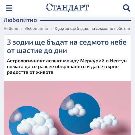
Любопитно
Новини
Любопитно
3 зодии ще бъдат на седмото небе от щ
3 зодии ще бъдат на седмото небе
от щастие до дни
Астрологичният аспект между Меркурий и Нептун
помага да се разсее объркването и да се върне
радостта от живота