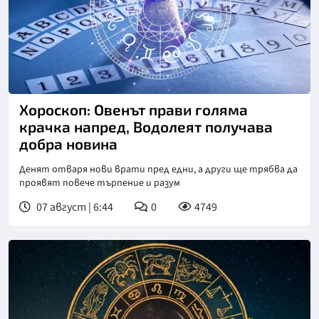
Хороскоп: Овенът прави голяма
крачка напред, Водолеят получава
добра новина
Денят отваря нови врати пред едни, а други ще трябва да
проявят повече търпение и разум
07 август | 6:44
0
4749