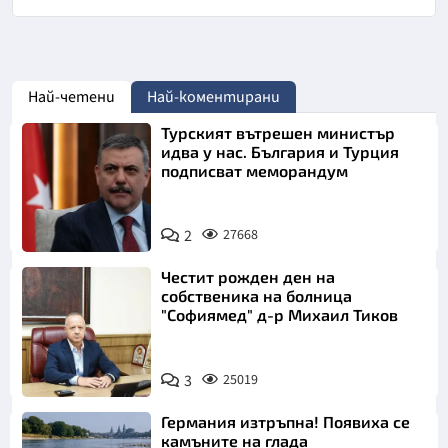
Най-четени
Най-коментирани
Турският вътрешен министър
идва у нас. България и Турция
подписват меморандум
2
27668
Честит рожден ден на
собственика на болница
"Софиямед" д-р Михаил Тиков
3
25019
Германия изтръпна! Появиха се
камъните на глада