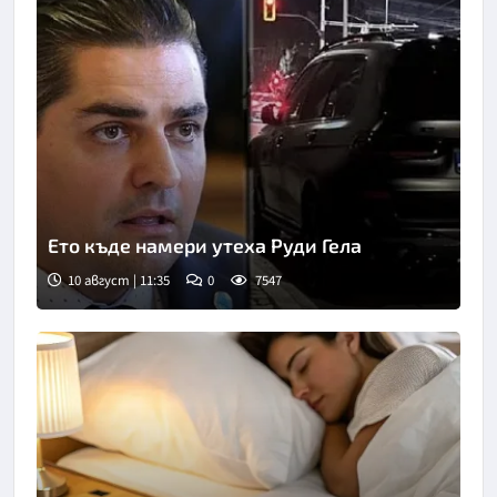
Ето къде намери утеха Руди Гела
10 август | 11:35
0
7547