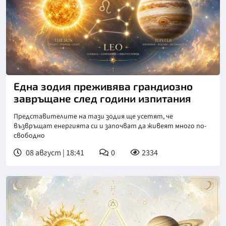
Една зодия преживява грандиозно
завръщане след години изпитания
Представителите на тази зодия ще усетят, че
възвръщат енергията си и започват да живеят много по-
свободно
08 август | 18:41
0
2334