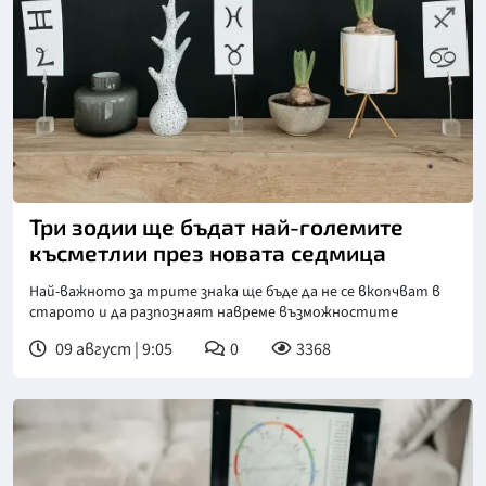
Три зодии ще бъдат най-големите
късметлии през новата седмица
Най-важното за трите знака ще бъде да не се вкопчват в
старото и да разпознаят навреме възможностите
09 август | 9:05
0
3368