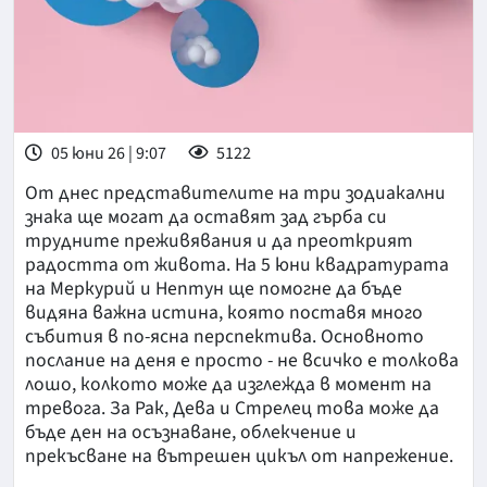
05 юни 26 | 9:07
5122
От днес представителите на три зодиакални
знака ще могат да оставят зад гърба си
трудните преживявания и да преоткрият
радостта от живота. На 5 юни квадратурата
на Меркурий и Нептун ще помогне да бъде
видяна важна истина, която поставя много
събития в по-ясна перспектива. Основното
послание на деня е просто - не всичко е толкова
лошо, колкото може да изглежда в момент на
тревога. За Рак, Дева и Стрелец това може да
бъде ден на осъзнаване, облекчение и
прекъсване на вътрешен цикъл от напрежение.