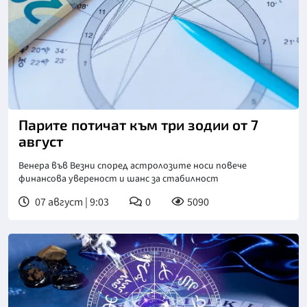
Снимка: Фрийпик
Парите потичат към три зодии от 7
август
Венера във Везни според астролозите носи повече
финансова увереност и шанс за стабилност
07 август | 9:03
0
5090