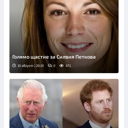
Голямо щастие за Силвия Петкова
10 август | 20:10
0
671