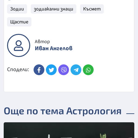
Зодии
зодиакални знаци
Късмет
Щастие
Автор
Иван Ангелов
Сподели:
Още по тема Астрология