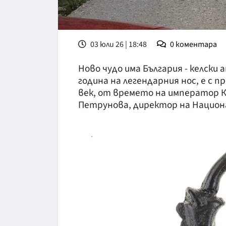
03 юли 26 | 18:48
0
коментара
Ново чудо има България - келски
година на легендарния нос, е с 
век, от времето на император Кл
Петрунова, директор на Национа