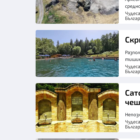
средно
Чудес
Бълга
Скр
Разпо
тишин
Чудес
Бълга
Сат
че
Непоз
Чудес
Бълга