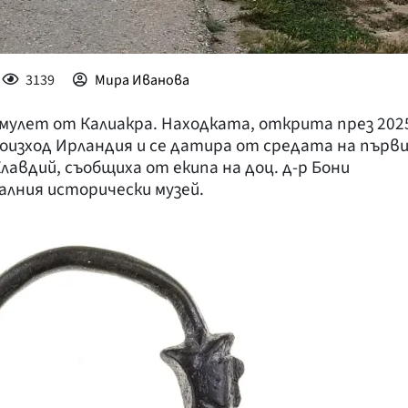
3139
Мира Иванова
 амулет от Калиакра. Находката, открита през 202
произход Ирландия и се датира от средата на първ
авдий, съобщиха от екипа на доц. д-р Бони
лния исторически музей.