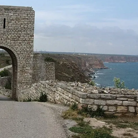
КУЛТУРА
ПРАВОСЪДИЕ
КРИМИ
КИБЕРЗАЩИТ
ВЯРА
ОБЯВИ
ВОЙНАТА В У
ВРЕМЕТО