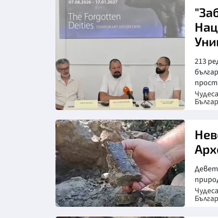
"За
Нац
Уни
213 ре
българ
простр
Чудес
Бълга
Нев
Арх
Девет
природ
Чудес
Бълга