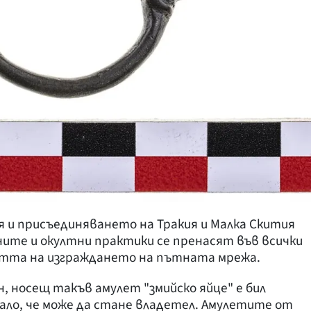
 и присъединяването на Тракия и Малка Скития
ните и окултни практики се пренасят във всички
стта на изграждането на пътната мрежа.
н, носещ такъв амулет "змийско яйце" е бил
вало, че може да стане владетел. Амулетите от