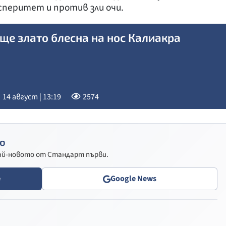
осперитет и против зли очи.
ще злато блесна на нос Калиакра
14 август | 13:19
2574
о
най-новото от Стандарт първи.
e
Google News