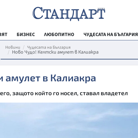
ВЯТ
БИЗНЕС
ЛЮБОПИТНО
ЧУДЕСАТА НА БЪЛГАРИЯ
РЕГИОНАЛНИ
Новини
Чудесата на България
Ново Чудо! Келтски амулет в Калиакра
ВЕСТНИК СТА
МЛАДЕЖКА АК
и амулет в Калиакра
ЗДРАВЕ
ОБРАЗОВАНИ
его, защото който го носел, ставал владетел
МОЯТ ГРАД
ТЕХНОЛОГИИ
ДА!НА БЪЛГАР
ДА! НА БЪЛГ