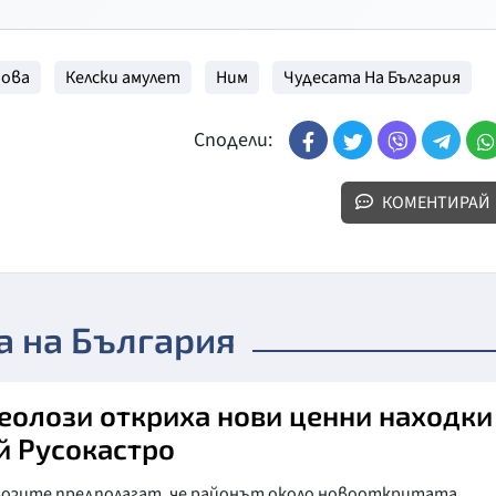
нова
Келски амулет
Ним
Чудесата На България
Сподели:
КОМЕНТИРАЙ
а на България
еолози откриха нови ценни находки
й Русокастро
лозите предполагат, че районът около новооткритата