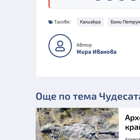
Тагове:
Калиакра
Бони Петру
Автор
Мира Иванова
Още по тема Чудесат
Арх
кра
Архео