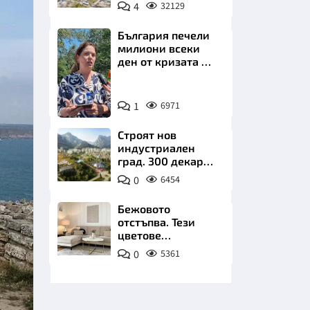
позлатява наш
4
32129
град
България печели
милиони всеки
ден от кризата по
Дунав
Снимка:
НИЦИ
1
6971
БТА
Строят нов
индустриален
град. 300 декара
чакат златни
КРАЙНА
0
6454
заводи
Бежовото
отстъпва. Тези
цветове
превземат
0
5361
всекидневната
през 2026 г.