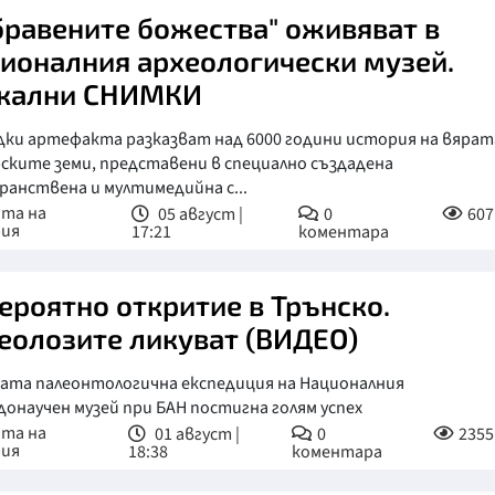
бравените божества" оживяват в
ионалния археологически музей.
кални СНИМКИ
дки артефакта разказват над 6000 години история на вярат
ските земи, представени в специално създадена
анствена и мултимедийна с...
ата на
05 август |
0
607
рия
17:21
коментара
ероятно откритие в Трънско.
еолозите ликуват (ВИДЕО)
ата палеонтологична експедиция на Националния
онаучен музей при БАН постигна голям успех
ата на
01 август |
0
2355
рия
18:38
коментара