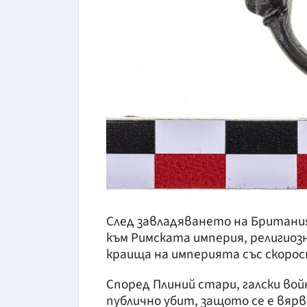
След завладяването на Британия
към Римската империя, религиоз
краища на империята със скоро
Според Плиний стари, галски вой
публично убит, защото се е вяр