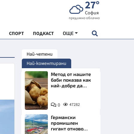
27°
София
предимно облачно
СПОРТ
ПОДКАСТ
ОЩЕ
Най-четени
НДАРТ
Най-коментирани
АДЕМИЯ "ЧУДЕСАТА НА БЪЛГАРИЯ"
Метод от нашите
баби показва как
най-добре да
Е
съхраняваме
картофите у дома
Снимка:
0
47282
Пиксабей
Германски
СКАТА ХРАНА
промишлен
гигант отново
АРСКАТА ИКОНОМИКА