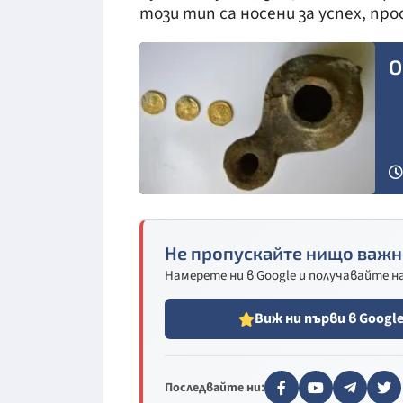
този тип са носени за успех, пр
О
Не пропускайте нищо важн
Намерете ни в Google и получавайте 
Виж ни първи в Googl
Последвайте ни: