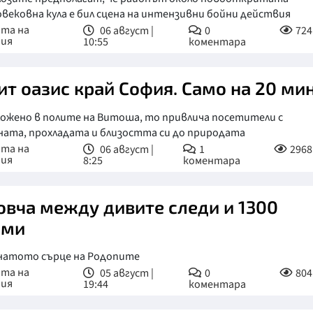
вековна кула е бил сцена на интензивни бойни действия
ата на
06 август |
0
724
рия
10:55
коментара
ит оазис край София. Само на 20 мин
ложено в полите на Витоша, то привлича посетители с
ата, прохладата и близостта си до природата
ата на
06 август |
1
2968
рия
8:25
коментара
овча между дивите следи и 1300
шми
натото сърце на Родопите
ата на
05 август |
0
804
рия
19:44
коментара