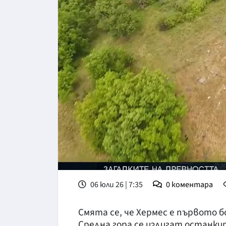
06 юли 26 | 7:35
0
коментара
Смята се, че Хермес е първото 
Средна гора се издигат останки