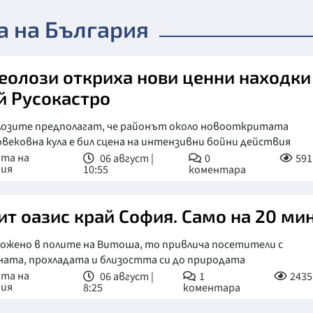
а на България
еолози откриха нови ценни находки
й Русокастро
лозите предполагат, че районът около новооткритата
вековна кула е бил сцена на интензивни бойни действия
ата на
06 август |
0
591
рия
10:55
коментара
ит оазис край София. Само на 20 мин
ложено в полите на Витоша, то привлича посетители с
ата, прохладата и близостта си до природата
ата на
06 август |
1
2435
рия
8:25
коментара