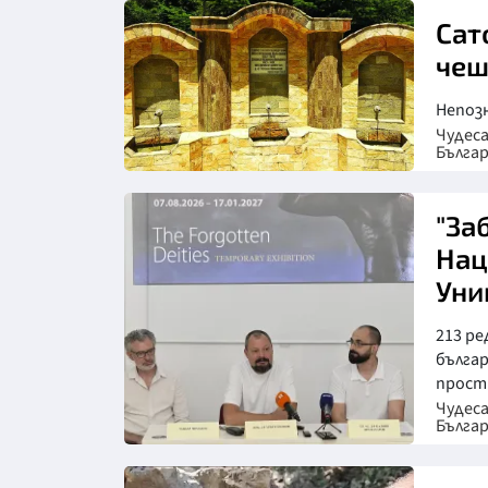
Сат
че
Непоз
Чудес
Бълга
"За
Нац
Уни
213 ре
българ
простр
Чудес
Бълга