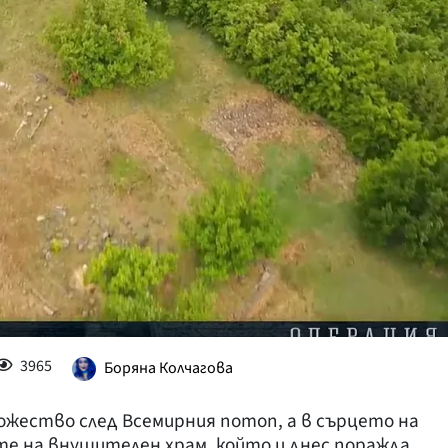
КУЛТУРА
ПРАВОСЪДИЕ
КРИМИ
КИБЕРЗАЩИТ
ВЯРА
ОБЯВИ
ВОЙНАТА В У
ВРЕМЕТО
3965
Боряна Колчагова
божество след Всемирния потоп, а в сърцето на
те на внушителен храм, който и днес поражда