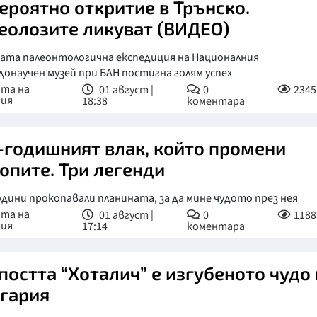
ероятно откритие в Трънско.
еолозите ликуват (ВИДЕО)
ата палеонтологична експедиция на Националния
онаучен музей при БАН постигна голям успех
ата на
01 август |
0
2345
рия
18:38
коментара
-годишният влак, който промени
опите. Три легенди
дини прокопавали планината, за да мине чудото през нея
ата на
01 август |
0
1188
рия
17:14
коментара
постта “Хоталич” е изгубеното чудо 
гария