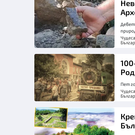
Нев
Арх
Девет
природ
Чудес
Бълга
100
Род
Пет го
Чудес
Бълга
Кре
Бъл