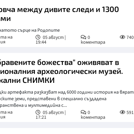
овча между дивите следи и 1300
шми
натото сърце на Родопите
ата на
05 август |
0
740
рия
19:44
коментара
бравените божества" оживяват в
ионалния археологически музей.
кални СНИМКИ
дки артефакта разказват над 6000 години история на вярат
ските земи, представени в специално създадена
анствена и мултимедийна с...
ата на
05 август |
0
591
рия
17:21
коментара