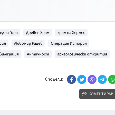
една Гора
Древен Храм
храм на Хермес
рия
Любомир Радев
Операция История
вилизация
Античност
археологически открития
Сподели:
КОМЕНТИРАЙ