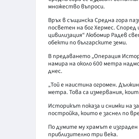
множество въпроси.
Връх в същинска Средна гора па
посветен на бог Хермес. Според
цивилизация“ Любомир Радев св
обекти по българските земи.
В предаването „Операция История
намира на около 600 метра надм
днес.
„Той е наистина огромен. Дължин
метра. Това са измервания, коит
Историкът показа и снимки на 
постройка, които е заснел по вр
По думите му храмът е изграден 
приблизително три века.