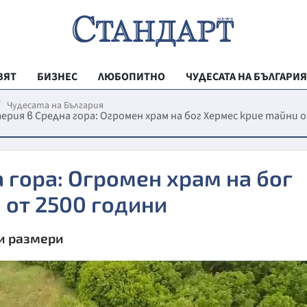
ВЯТ
БИЗНЕС
ЛЮБОПИТНО
ЧУДЕСАТА НА БЪЛГАРИЯ
РЕГИОНАЛНИ
Чудесата на България
рия в Средна гора: Огромен храм на бог Хермес крие тайни 
ВЕСТНИК СТА
МЛАДЕЖКА АК
 гора: Огромен храм на бог
ЗДРАВЕ
 от 2500 години
ОБРАЗОВАНИ
МОЯТ ГРАД
и размери
ТЕХНОЛОГИИ
ДА!НА БЪЛГАР
ДА! НА БЪЛГ