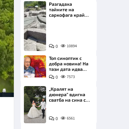
Разгадаха
тайните на
саркофага край
Перперикон
Снимка:
Bulgaria
НИЦИ
ON
0
10894
AIR
Топ синоптик с
добра новина! На
тази дата идва
КРАЙНА
захлаждането
0
7573
„Кралят на
дюнера“ вдигна
сватба на сина си
за 3 милиона
евро на езерото
Снимка:
Комо
0
6561
Инстаграм