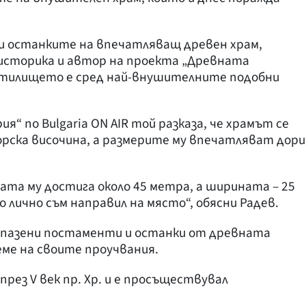
зи останките на впечатляващ древен храм,
 историка и автор на проекта „Древната
етилището е сред най-внушителните подобни
“ по Bulgaria ON AIR той разказа, че храмът се
орска височина, а размерите му впечатляват дори
ата му достига около 45 метра, а ширината – 25
о лично съм направил на място“, обясни Радев.
запазени постаменти и останки от древната
еме на своите проучвания.
през V век пр. Хр. и е просъществувал