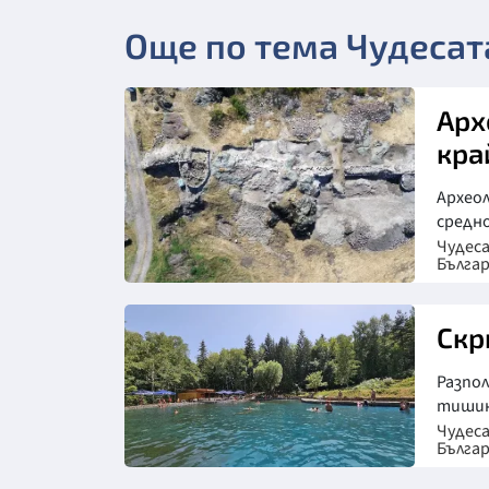
Още по тема Чудесат
Арх
кра
Архео
средно
Чудес
Бълга
Скр
Разпо
тишин
Чудес
Бълга