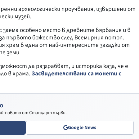
енни археологически проучвания, извършени от
ески музей.
с заема особено място в древните вярвания и в
за първото божество след Всемирния потоп.
 храм в една от най-интересните загадки от
е земи.
зможност да разграбват, и историка каза, че е
ало в храма.
Засвидетелствани са монети с
о
най-новото от Стандарт първи.
e
Google News