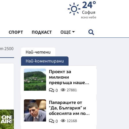
24°
София
ясно небе
СПОРТ
ПОДКАСТ
ОЩЕ
от 2500
Най-четени
НДАРТ
Най-коментирани
АДЕМИЯ "ЧУДЕСАТА НА БЪЛГАРИЯ"
Проект за
милиони
превръща наше
Е
село в магнит за
0
27881
туристи
Папараците от
"Да, България" и
обсесията им по
СКАТА ХРАНА
Пеевски
0
12168
АРСКАТА ИКОНОМИКА