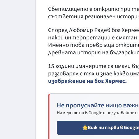
Светилището е открито при тер
съответния регионален историч
Според Любомир Радев бог Херме
някои интерпретации е смятан 
Именно това превръща открития
древната история на българскит
15 години иманярите са имали въ
разговарял с тях и знае какво им
изображение на бог Хермес.
Не пропускайте нищо важн
Намерете ни в Google и получавайте 
Виж ни първи в Googl