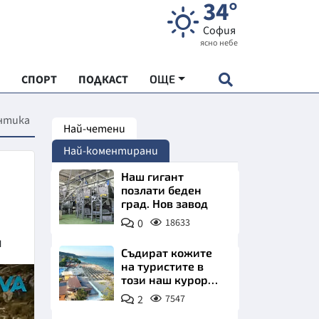
34°
София
ясно небе
СПОРТ
ПОДКАСТ
ОЩЕ
онтика
Най-четени
НДАРТ
Най-коментирани
АДЕМИЯ "ЧУДЕСАТА НА БЪЛГАРИЯ"
Наш гигант
позлати беден
град. Нов завод
Е
0
18633
и
Съдират кожите
на туристите в
този наш курорт.
СКАТА ХРАНА
Шокираща
2
7547
сметка за обяд на
АРСКАТА ИКОНОМИКА