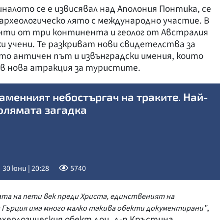
иналото се е извисявал над Аполония Понтика, се
археологическо лято с международно участие. В
ти от три континента и геолог от Австралия
ки учени. Те разкриват нови свидетелства за
ито античен път и извънградски имения, които
в нова атракция за туристите.
аменният небостъргач на траките. Най-
олямата загадка
30 юни | 20:28
5740
ата на пети век преди Христа, единственият на
,
а Гърция има много малко такива обекти документирани”
хеологическия обект доц. д-р Кръстина