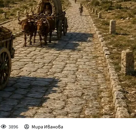
КУЛТУРА
ПРАВОСЪДИЕ
КРИМИ
КИБЕРЗАЩИТ
ВЯРА
ОБЯВИ
ВОЙНАТА В У
ВРЕМЕТО
3896
Мира Иванова