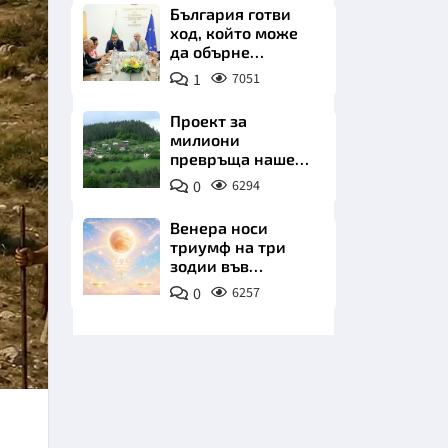
плажа
България готви
ход, който може
да обърне
туристическия
1
7051
сезон
Проект за
милиони
НИЦИ
превръща наше
село в магнит за
0
6294
туристи
Венера носи
триумф на три
КРАЙНА
зодии във
всичките им
0
6257
начинания до дни