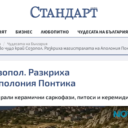
ВЯТ
БИЗНЕС
ЛЮБОПИТНО
ЧУДЕСАТА НА БЪЛГАРИЯ
РЕГИОНАЛНИ
и
Чудесата на България
о чудо край Созопол. Разкриха магистралата на Аполония П
ВЕСТНИК СТА
МЛАДЕЖКА АК
зопол. Разкриха
ЗДРАВЕ
Аполония Понтика
ОБРАЗОВАНИ
МОЯТ ГРАД
тирали керамични саркофази, питоси и керемид
ТЕХНОЛОГИИ
ДА!НА БЪЛГАР
ДА! НА БЪЛГ