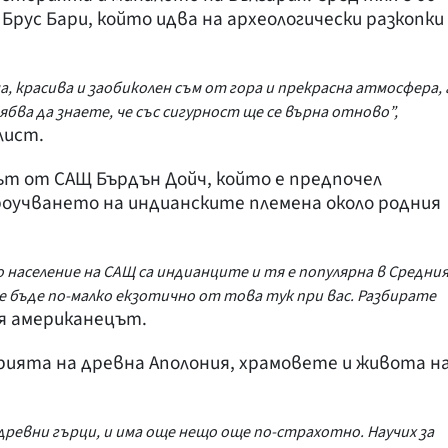
рус Бари, който идва на археологически разкопки
, красива и заобиколен съм от гора и прекрасна атмосфера, 
ябва да знаете, че със сигурност ще се върна отново”,
лист.
ът от САЩ Бърдън Дойч, който е предпочел
роучването на индианските племена около родния
население на САЩ са индианците и тя е популярна в Средни
е ще бъде по-малко екзотично от това тук при вас. Разбирате
ля американецът.
рията на древна Аполония, храмовете и живота н
 древни гърци, и има още нещо още по-страхотно. Научих за