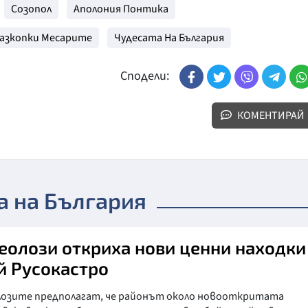
Созопол
Аполония Понтика
азкопки Месарите
Чудесата На България
Сподели:
КОМЕНТИРАЙ
а на България
еолози откриха нови ценни находки
й Русокастро
лозите предполагат, че районът около новооткритата