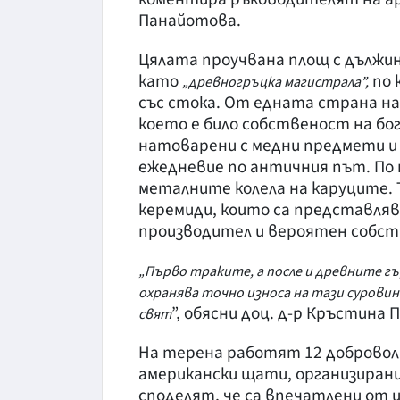
Панайотова.
Цялата проучвана площ с дължин
като
по 
„древногръцка магистрала”,
със стока. От едната страна н
което е било собственост на бо
натоварени с медни предмети и 
ежедневие по античния път. По
металните колела на каруците. 
керемиди, които са представля
производител и вероятен собс
„Първо траките, а после и древните гъ
охранява точно износа на тази суровин
”, обясни доц. д-р Кръстина
свят
На терена работят 12 добровол
американски щати, организирани
споделят, че са впечатлени от и