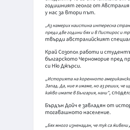
годишният геолог от Австралия Б
у нас за втори път.
„Аз намерих наистина интересна страна
преди две години бях и в Пистирос и тр
твърди австралийският специа
Край Созопол работи и студент
българското Черноморие пред п
си Ню Джърси.
„
Историята на коренното американско 
Запад. Да, ние я имаме, но аз реших, ч
, споде
какво имате в България, нали”
Бърдън Дойч е завладян от исто
тогавашното население.
„
Бях много изненадан, че тук са живели