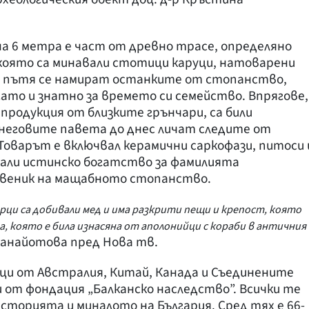
а 6 метра е част от древно трасе, определяно
която са минавали стотици каруци, натоварени
а пътя се намират останките от стопанство,
гато и знатно за времето си семейство. Впрягове,
продукция от близките грънчари, са били
 неговите павета до днес личат следите от
Товарът е включвал керамични саркофази, питоси 
вали истинско богатство за фамилията
твеник на мащабното стопанство.
рци са добивали мед и има разкрити пещи и крепост, която
а, която е била изнасяна от аполонийци с кораби в античния
 Панайотова пред Нова тв.
ци от Австралия, Китай, Канада и Съединените
 от фондация „Балканско наследство”. Всички те
сторията и миналото на България. Сред тях е 66-