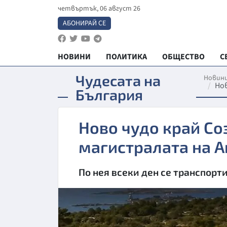
четвъртък, 06 август 26
АБОНИРАЙ СЕ
НОВИНИ
ПОЛИТИКА
ОБЩЕСТВО
С
Чудесата на
Новин
Нов
България
Ново чудо край Со
магистралата на 
По нея всеки ден се транспор