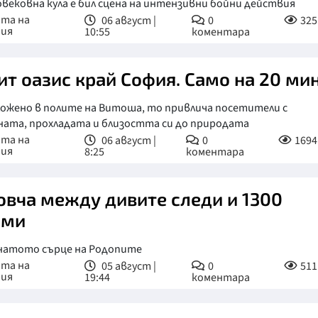
вековна кула е бил сцена на интензивни бойни действия
ата на
06 август |
0
325
рия
10:55
коментара
ит оазис край София. Само на 20 мин
ложено в полите на Витоша, то привлича посетители с
ата, прохладата и близостта си до природата
ата на
06 август |
0
1694
рия
8:25
коментара
овча между дивите следи и 1300
шми
натото сърце на Родопите
ата на
05 август |
0
511
рия
19:44
коментара