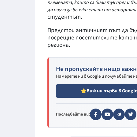
племената, които са били тук преди бъ
да науча за всички етапи от историята 
студентът.
Предстои античният път да бъде
посрещне посетителите като н
региона.
Не пропускайте нищо важн
Намерете ни в Google и получавайте 
Виж ни първи в Googl
Последвайте ни: