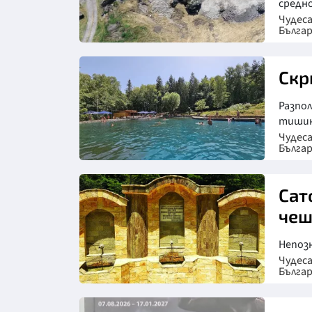
средно
Чудес
Бълга
Скр
Разпо
тишин
Чудес
Бълга
Сат
че
Непоз
Чудес
Бълга