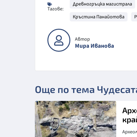
Древногръцка магистрала
Тагове:
Кръстина Панайотова
Р
Автор
Мира Иванова
Още по тема Чудесат
Арх
кра
Архео