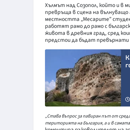
Хълмът над Созопол, който и в м
превръща в сцена на вълнуващо 
местността „Месарите” студен
работят рамо до рамо с българс
живота в древния град, сред ко
предстои да бъдат превърнати 
К
г
„Става въпрос за павиран път от сред
територията на България, а и в самат
коментира ръководителят на ар