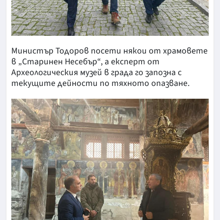
Министър Тодоров посети някои от храмовете
в „Старинен Несебър“, а експерт от
Археологическия музей в града го запозна с
текущите дейности по тяхното опазване.