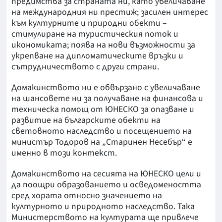
предимства за страната ни, като увеличаване
на международния ни престиж; засилен интерес
към културните и природни обекти –
стимулиране на туристическия поток и
икономиката; поява на нови възможности за
укрепване на дипломатическите връзки и
сътрудничеството с други страни.
Домакинството ни е обвързано с увеличаване
на шансовете ни за получаване на финансова и
техническа помощ от ЮНЕСКО за опазване и
развитие на българските обекти на
световното наследство и посещението на
министър Тодоров на „Старинен Несебър“ е
именно в този контекст.
Домакинството на сесията на ЮНЕСКО цели и
да поощри образованието и осведомеността
сред хората относно значението на
културното и природното наследство. Така
Министерството на културата ще привлече