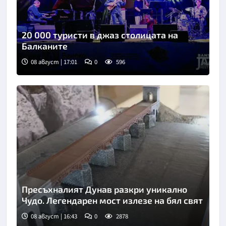
20 000 туристи в джаз столицата на
Балканите
08 август | 17:01
0
596
Пресъхналият Дунав разкри уникално
Чудо. Легендарен мост излезе на бял свят
08 август | 16:43
0
2878