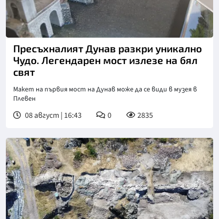
Пресъхналият Дунав разкри уникално
Чудо. Легендарен мост излезе на бял
свят
Макет на първия мост на Дунав може да се види в музея в
Плевен
08 август | 16:43
0
2835