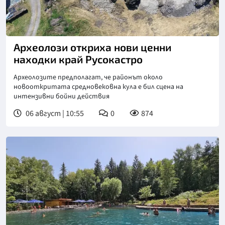
Археолози откриха нови ценни
находки край Русокастро
Археолозите предполагат, че районът около
новооткритата средновековна кула е бил сцена на
интензивни бойни действия
06 август | 10:55
0
874