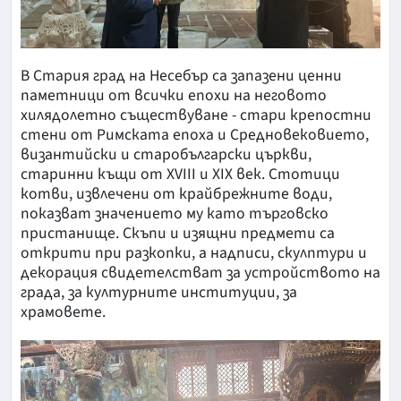
В Стария град на Несебър са запазени ценни
паметници от всички епохи на неговото
хилядолетно съществуване - стари крепостни
стени от Римската епоха и Средновековието,
византийски и старобългарски църкви,
старинни къщи от XVIII и XIX век. Стотици
котви, извлечени от крайбрежните води,
показват значението му като търговско
пристанище. Скъпи и изящни предмети са
открити при разкопки, а надписи, скулптури и
декорация свидетелстват за устройството на
града, за културните институции, за
храмовете.