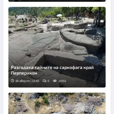
Разгадаха тайните на саркофага край
Перперикон
06 август | 12:43
0
19251
Снимка: Bulgaria ON AIR