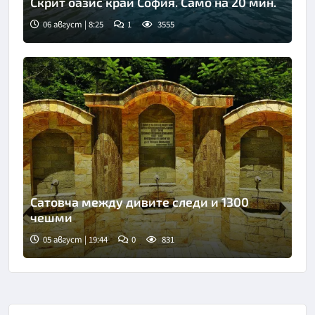
Скрит оазис край София. Само на 20 мин.
06 август | 8:25
1
3555
Сатовча между дивите следи и 1300
чешми
05 август | 19:44
0
831