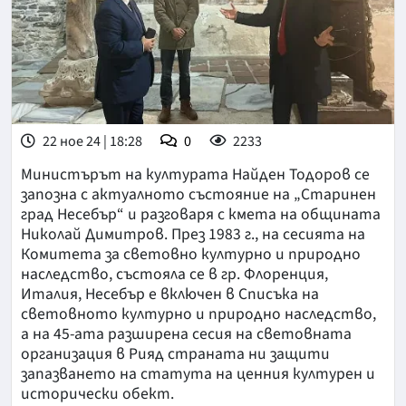
22 ное 24 | 18:28
0
2233
Министърът на културата Найден Тодоров се
запозна с актуалното състояние на „Старинен
град Несебър“ и разговаря с кмета на общината
Николай Димитров. През 1983 г., на сесията на
Комитета за световно културно и природно
наследство, състояла се в гр. Флоренция,
Италия, Несебър е включен в Списъка на
световното културно и природно наследство,
а на 45-ата разширена сесия на световната
организация в Рияд страната ни защити
запазването на статута на ценния културен и
исторически обект.