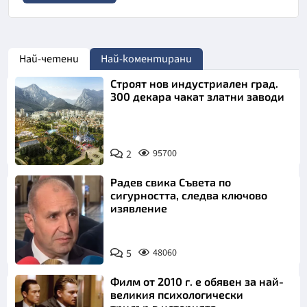
Най-четени
Най-коментирани
Строят нов индустриален град.
300 декара чакат златни заводи
2
95700
Радев свика Съвета по
сигурността, следва ключово
изявление
5
48060
Филм от 2010 г. е обявен за най-
великия психологически