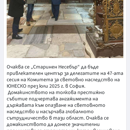
Очаква се „Старинен Несебър“ да бъде
привлекателен център за делегатите на 47-ата
сесия на Комитета за световно наследство на
ЮНЕСКО през юли 2025 г. в София.
Домакинството на толкова престижно
събитие подчертава ангажимента на
държавата към опазване на световното
наследство и насърчава глобалното
сътрудничество в тази област. Очаква се
домакинството да донесе значителни