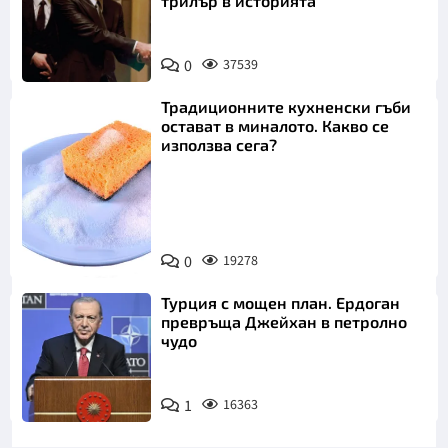
трилър в историята
0
37539
Традиционните кухненски гъби
остават в миналото. Какво се
използва сега?
Снимка:
0
19278
Пиксабей
Турция с мощен план. Ердоган
превръща Джейхан в петролно
чудо
1
16363