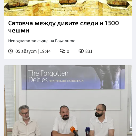
Сатовча между дивите следи и 1300
чешми
Непознатото сърце на Родопите
05 август | 19:44
0
831