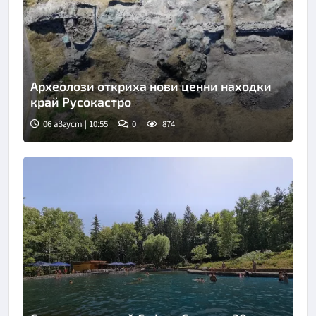
Археолози откриха нови ценни находки
край Русокастро
06 август | 10:55
0
874