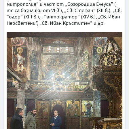
митрополия” и част от „Богородица Елеуса” (
те са базилики от VI в.), „Св. Стефан” (XII в.), „Св.
Тодор” (XIII в.), „Пантократор” (XIV в.), „Св. Иван
Неосветени”, „Св. Иван Кръстител” и др.