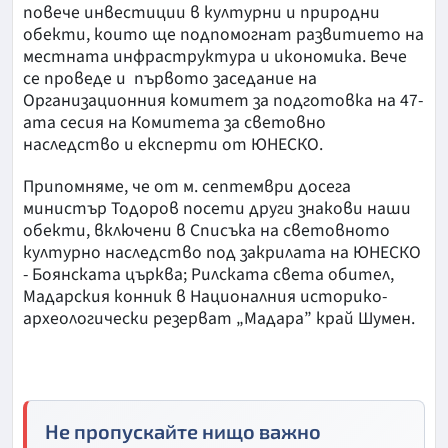
повече инвестиции в културни и природни
обекти, които ще подпомогнат развитието на
местната инфраструктура и икономика. Вече
се проведе и първото заседание на
Организационния комитет за подготовка на 47-
ата сесия на Комитета за световно
наследство и експерти от ЮНЕСКО.
Припомняме, че от м. септември досега
министър Тодоров посети други знакови наши
обекти, включени в Списъка на световното
културно наследство под закрилата на ЮНЕСКО
- Боянската църква; Рилската света обител,
Мадарския конник в Националния историко-
археологически резерват „Мадара” край Шумен.
Не пропускайте нищо важно