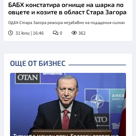
БАБХ констатира огнище на шарка по
овцете и козите в област Стара Загора
ОДБХ-Стара Загора реагира незабавно на подадения сигнал
31 юли | 16:46
0
362
ОЩЕ ОТ БИЗНЕС
Турция с мощен план. Ердоган превръща