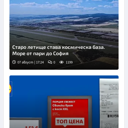
Старо летище става космическа база.
Море от пари до София
07 август | 17:24
0
1199