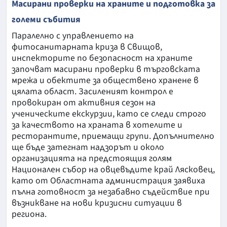
Масирани проверки на храните и подготовка за
големи събития
Паралелно с управлението на
фитосанитарната криза в Свищов,
инспекторите по безопасност на храните
започват масирани проверки в търговската
мрежа и обектите за обществено хранене в
цялата област. Засиленият контрол е
провокиран от активния сезон на
ученическите екскурзии, като се следи строго
за качеството на храната в хотелите и
ресторантите, приемащи групи. Допълнително
ще бъде затегнат надзорът и около
организацията на предстоящия голям
Национален събор на овцевъдите край Лясковец,
като от Областната администрация заявиха
пълна готовност за незабавно съдействие при
възникване на нови кризисни ситуации в
региона.