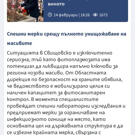
виното
14 февруари | 18:26
1673
Спешни мерки срещу пълното унищожаване на
масивите
Ситуацията в Свищовско е изключително
сериозна, тъй като фитоплазмозата има
потенциал да ликвидира напълно ключови за
региона лозови масиви. От Областната
дирекция по безопасност на храните обявиха,
че ведомството е мобилизирало целия си
наличен капацитет за фитосанитарен
контрол. В момента специалистите
провеждат спешни лабораторни изследвания и
предприемат мерки за ограничаване на
инфекциозното огнище на място, като
основната цел на държавната структура е да
се избегне крайната мярка, свързана с