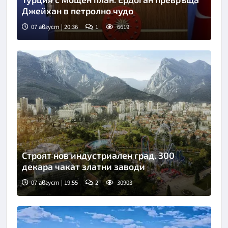
Джейхан в петролно чудо
07 август | 20:36
1
6619
Строят нов индустриален град. 300
декара чакат златни заводи
07 август | 19:55
2
30903