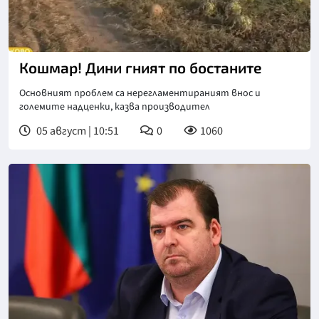
Кошмар! Дини гният по бостаните
Основният проблем са нерегламентираният внос и
големите надценки, казва производител
05 август | 10:51
0
1060