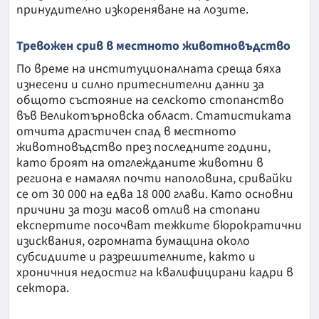
принудително изкореняване на лозите.
Тревожен срив в местното животновъдство
По време на институционалната среща бяха
изнесени и силно притеснителни данни за
общото състояние на селското стопанство
във Великотърновска област. Статистиката
отчита драстичен спад в местното
животновъдство през последните години,
като броят на отглежданите животни в
региона е намалял почти наполовина, сривайки
се от 30 000 на едва 18 000 глави. Като основни
причини за този масов отлив на стопани
експертите посочват тежките бюрократични
изисквания, огромната бумащина около
субсидиите и разрешителните, както и
хроничния недостиг на квалифицирани кадри в
сектора.