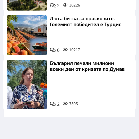
2
30226
Люта битка за прасковите.
Големият победител е Турция
0
10217
България печели милиони
всеки ден от кризата по Дунав
2
7595
Снимка: БТА