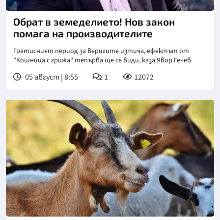
Снимка: бТВ
Обрат в земеделието! Нов закон
помага на производителите
Гратисният период за веригите изтича, ефектът от
"Кошница с грижа" тепърва ще се види, каза Явор Гечев
05 август | 8:55
1
12072