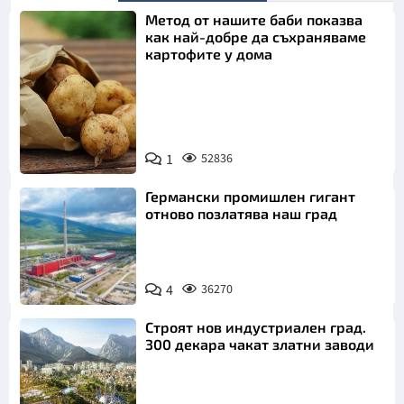
Метод от нашите баби показва
как най-добре да съхраняваме
картофите у дома
Снимка:
1
52836
Пиксабей
Германски промишлен гигант
отново позлатява наш град
4
36270
Строят нов индустриален град.
300 декара чакат златни заводи