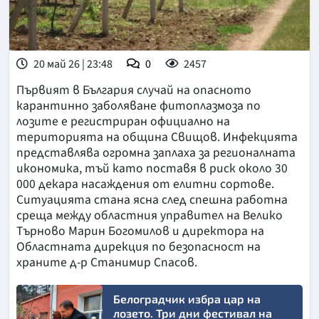
20 май 26 | 23:48
0
2457
Първият в България случай на опасното
карантинно заболяване фитоплазмоза по
лозите е регистриран официално на
територията на община Свищов. Инфекцията
представлява огромна заплаха за регионалната
икономика, тъй като поставя в риск около 30
000 декара насаждения от елитни сортове.
Ситуацията стана ясна след спешна работна
среща между областния управител на Велико
Търново Марин Богомилов и директора на
Областната дирекция по безопасност на
храните д-р Станимир Спасов.
Белоградчик избра цар на
лозето. Три дни фестивал на