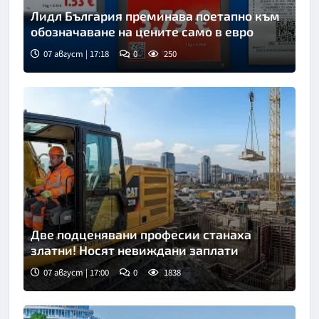
Лидл България преминава поетапно към
обозначаване на цените само в евро
07 август | 17:18
0
250
Две подценявани професии станаха
златни! Носят невиждани заплати
07 август | 17:00
0
1838