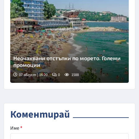
Неочаквани отстъпки по морето. Големи
промоции
07 август | 16:20
0
1588
Коментирай
Име
*