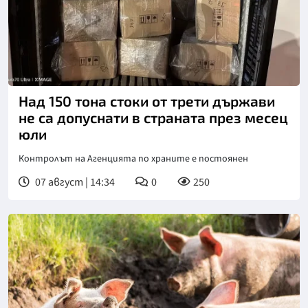
Над 150 тона стоки от трети държави
не са допуснати в страната през месец
юли
Контролът на Агенцията по храните е постоянен
07 август | 14:34
0
250