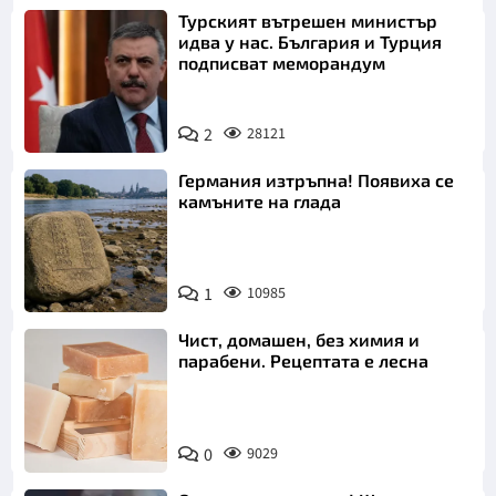
Турският вътрешен министър
идва у нас. България и Турция
подписват меморандум
2
28121
Германия изтръпна! Появиха се
камъните на глада
1
10985
Чист, домашен, без химия и
парабени. Рецептата е лесна
0
9029