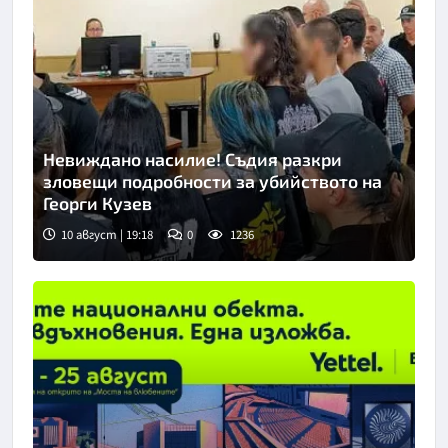
Невиждано насилие! Съдия разкри
зловещи подробности за убийството на
Георги Кузев
10 август | 19:18
0
1236