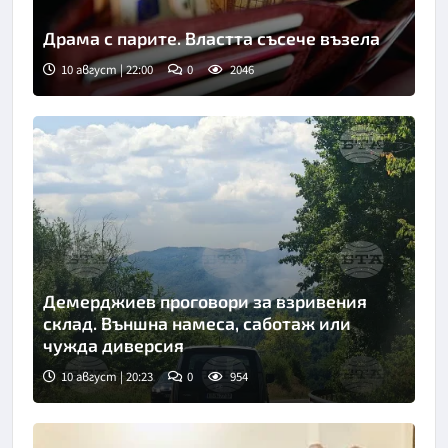
Драма с парите. Властта съсече възела
10 август | 22:00
0
2046
Демерджиев проговори за взривения
склад. Външна намеса, саботаж или
чужда диверсия
10 август | 20:23
0
954