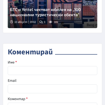
БТС и Yettel честват юбилея на „100
национални туристически обекта“
10 август | 19:02
0
181
Коментирай
Име
*
Email
Коментар
*