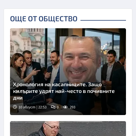
ОЩЕ ОТ ОБЩЕСТВО
Хронология на касапниците. Защо
килърите удрят най-често в почивните
дни
10 август | 22:53
0
293