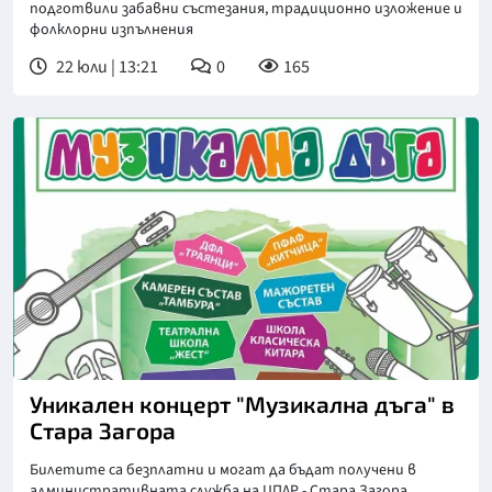
подготвили забавни състезания, традиционно изложение и
фолклорни изпълнения
22 юли | 13:21
0
165
Уникален концерт "Музикална дъга" в
Стара Загора
Билетите са безплатни и могат да бъдат получени в
административната служба на ЦПЛР - Стара Загора