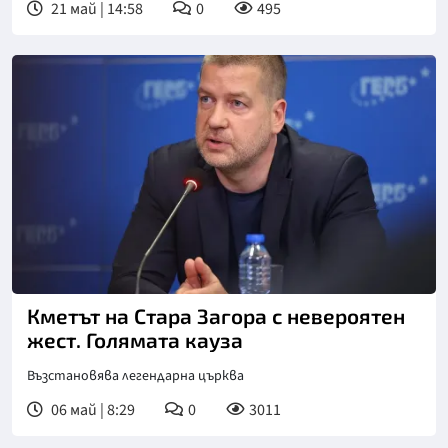
21 май | 14:58
0
495
Кметът на Стара Загора с невероятен
жест. Голямата кауза
Възстановява легендарна църква
06 май | 8:29
0
3011