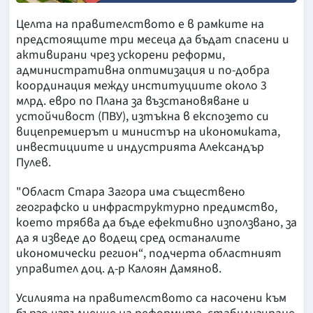
Целта на правителството е в рамките на
предстоящите три месеца да бъдат спасени и
активирани чрез ускорени реформи,
административна оптимизация и по-добра
координация между институциите около 3
млрд. евро по Плана за възстановяване и
устойчивост (ПВУ), изтъкна в експозето си
вицепремиерът и министър на икономиката,
инвестициите и индустрията Александър
Пулев.
"Област Стара Загора има съществено
географско и инфраструктурно предимство,
което трябва да бъде ефективно използвано, за
да я изведе до водещ сред останалите
икономически регион“, подчерта областният
управител доц. д-р Калоян Дамянов.
Усилията на правителството са насочени към