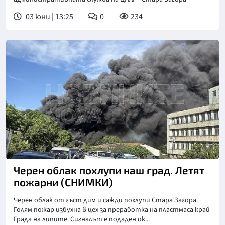
03 юни | 13:25
0
234
Черен облак похлупи наш град. Летят
пожарни (СНИМКИ)
Черен облак от гъст дим и сажди похлупи Стара Загора.
Голям пожар избухна в цех за преработка на пластмаса край
Града на липите. Сигналът е подаден ок...