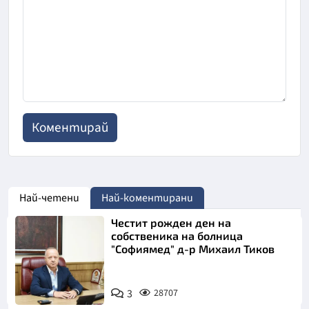
Най-четени
Най-коментирани
Честит рожден ден на
собственика на болница
"Софиямед" д-р Михаил Тиков
3
28707