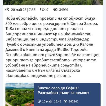
20 май 26 | 7:56
0
34991
Нови европейски проекти на стойност близо
300 млн. евро ще се реализират в Стара Загора.
Това стана ясно преди дни от среща на
вицепремиера и министър на икономиката,
инвестициите и индустрията Александър
Пулев с областния управител доц. д-р Калоян
Дамянов и кмета на града Живко Тодоров.
Основен акцент от разговорите бе настоящия
приоритет за правителството - ускореното
усвояване на европейските средства и
насочването им към цялата българска
икономика и отделните региони.
Златно село до София!
Разграбват къщи за ремонт
10 май | 16:49
242141