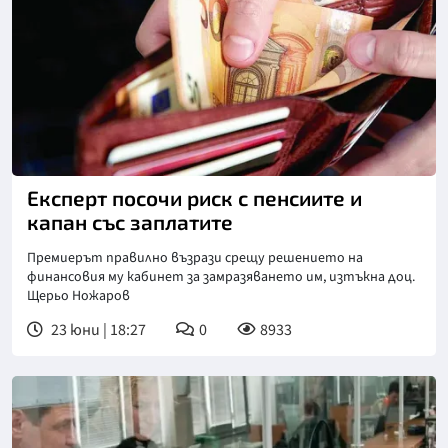
Експерт посочи риск с пенсиите и
капан със заплатите
Премиерът правилно възрази срещу решението на
финансовия му кабинет за замразяването им, изтъкна доц.
Щерьо Ножаров
23 юни | 18:27
0
8933