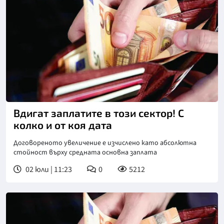
Вдигат заплатите в този сектор! С
колко и от коя дата
Договореното увеличение е изчислено като абсолютна
стойност върху средната основна заплата
02 юли | 11:23
0
5212