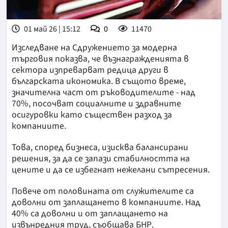
01 май 26 | 15:12
0
11470
Изследване на Сдружението за модерна
търговия показва, че възнагражденията в
сектора изпреварват редица други в
българската икономика. В същото време,
значителна част от ръководителите - над
70%, посочват социалните и здравните
осигуровки като съществен разход за
компаниите.
Това, според бизнеса, изисква балансирани
решения, за да се запази стабилността на
цените и да се избегнат нежелани сътресения.
Повече от половината от служителите са
доволни от заплащането в компаниите. Над
40% са доволни и от заплащането на
извънредния труд, съобщава БНР.