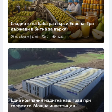
Сладкото на баба разтърси Европа. Три
държави в битка за върха
09 август | 17:03
0
2233
Една компания издигна наш град при
големите. Мощна инвестиция