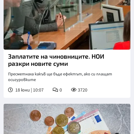
Заплатите на чиновниците. НОИ
разкри новите суми
Пресметнаха какъв ще бъде ефектът, ако си плащат
осигуровките
18 юни | 10:07
0
3720