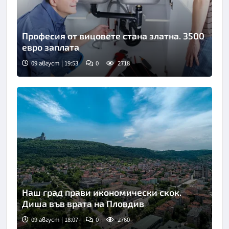
Професия от вицовете стана златна. 3500
евро заплата
09 август | 19:53
0
2718
Наш град прави икономически скок.
Диша във врата на Пловдив
09 август | 18:07
0
2760