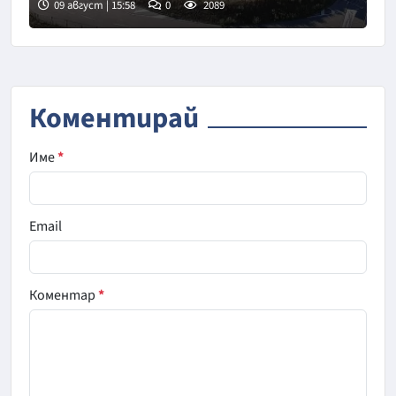
09 август | 15:58
0
2089
Коментирай
Име
*
Email
Коментар
*