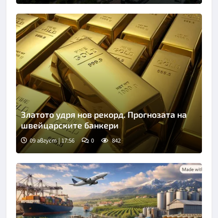
Златото удря нов рекорд. Прогнозата на
швейцарските банкери
09 август | 17:56
0
842