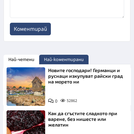
Най-четени
Най-коментирани
Новите господари! Германци и
руснаци изкупуват райски град
на морето ни
0
52862
Как да сгъстите сладкото при
варене, без нишесте или
желатин