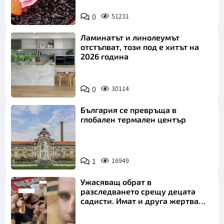
0
51231
Ламинатът и линолеумът
отстъпват, този под е хитът на
2026 година
0
30114
България се превръща в
глобален термален център
1
16949
Ужасяващ обрат в
разследването срещу децата
садисти. Имат и друга жертва
преди Георги