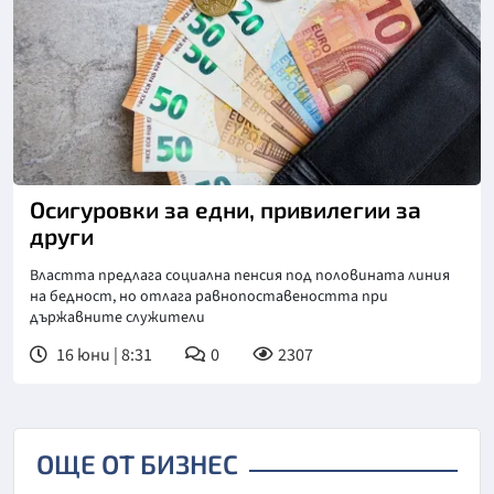
Снимка: БТА
Осигуровки за едни, привилегии за
други
Властта предлага социална пенсия под половината линия
на бедност, но отлага равнопоставеността при
държавните служители
16 юни | 8:31
0
2307
ОЩЕ ОТ БИЗНЕС