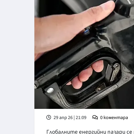
29 апр 26 | 21:09
0
коментара
Глобалните енергийни пазари се 