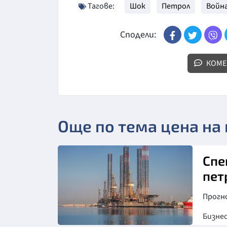
Тагове:
Шок
Петрол
Войн
Сподели:
КОМЕ
Още по тема цена на
Спе
пет
Прогн
Бизне