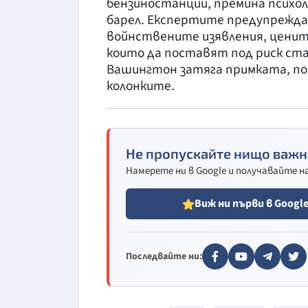
бензиностанции, премина психол
барел. Експертите предупреждав
войнствените изявления, ценит
които да поставят под риск ст
Вашингтон затяга примката, по
колонките.
Не пропускайте нищо важн
Намерете ни в Google и получавайте 
Виж ни първи в Googl
Последвайте ни: