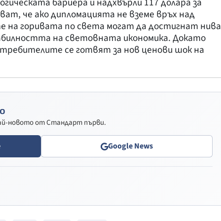
огическата бариера и надхвърли 117 долара за
ат, че ако дипломацията не вземе връх над
е на горивата по света могат да достигнат нива
абилността на световната икономика. Докато
требителите се готвят за нов ценови шок на
о
най-новото от Стандарт първи.
e
Google News