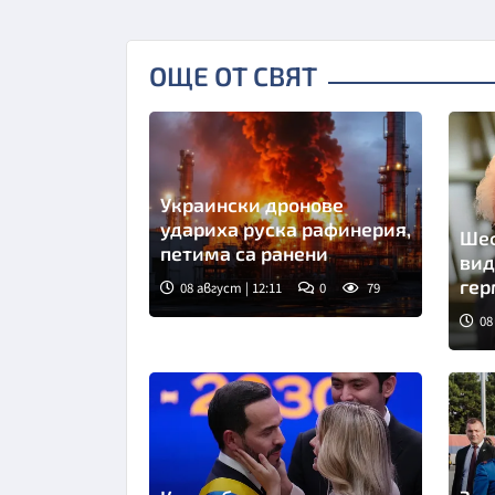
ОЩЕ ОТ СВЯТ
Украински дронове
удариха руска рафинерия,
Шеф
петима са ранени
вид
гер
08 август | 12:11
0
79
08
Сни