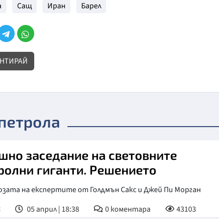
а
Сащ
Иран
Барел
НТИРАЙ
 петрола
шно заседание на световните
ролни гиганти. Решението
озата на експертите от Голдмън Сакс и Джей Пи Морган
с
05 април | 18:38
0
коментара
43103