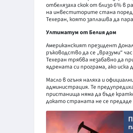
отбелязаха скок от близо 6% в 
на инвеститорите стана поредн
Техеран, която заплашва да пар
Ултиматум от Белия дом
Американският президент Донал
ръководство да се „вразуми“ ча
Техеран трябва незабавно да пр
ядрената си програма, ако иска 
Масло в огъня наляха и официал
администрация. Те предупредиха
пристанища няма да бъде кратко
докато страната не се предаде 
П
п