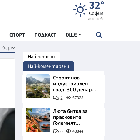
32°
София
ясно небе
СПОРТ
ПОДКАСТ
ОЩЕ
а барел
Най-четени
НДАРТ
Най-коментирани
АДЕМИЯ "ЧУДЕСАТА НА БЪЛГАРИЯ"
Строят нов
индустриален
град. 300 декара
Е
чакат златни
2
67328
заводи
Люта битка за
прасковите.
Големият
СКАТА ХРАНА
победител е
0
43844
Турция
АРСКАТА ИКОНОМИКА