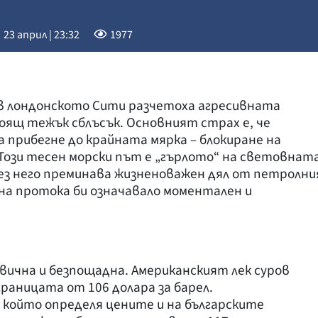
23 април | 23:32
1977
в лондонското Сити разчетоха агресивната
оящ тежък сблъсък. Основният страх е, че
 прибегне до крайната мярка – блокиране на
Този тесен морски път е „гърлото“ на световнат
ез него преминава жизненоважен дял от петролни
 на протока би означавало моментален и
вична и безпощадна.
Американският лек суров
раницата от 106 долара за барел.
 който определя цените и на българските