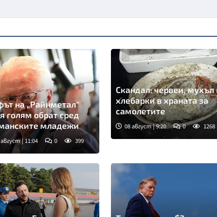
Скандал: червеи, мухъл 
хлебарки в храната за
ът на „Райнметал“
самолетите
я голям обрат сред
манските младежи
08 август | 9:20
0
1268
 август | 11:04
0
399
мка: ДПА