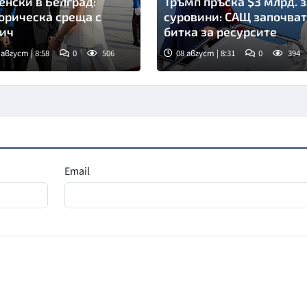
енски в Белград:
Тръмп пръска $3 млрд. з
орическа среща с
суровини: САЩ започват
ич
битка за ресурсите
 август | 8:58
0
506
08 август | 8:31
0
394
мка: Фейсбук
Снимка: БТА
Email