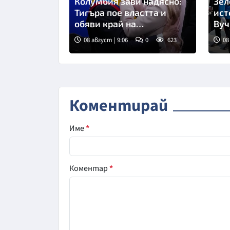
Колумбия зави надясно:
Зел
Тигъра пое властта и
ист
обяви край на
Вуч
преговорите с
08 август | 9:06
0
623
08
бунтовниците
Снимка: БТА
Сни
Коментирай
Име
*
Коментар
*