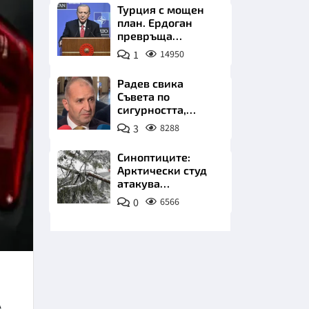
Турция с мощен
план. Ердоган
превръща
Джейхан в
1
14950
петролно чудо
Радев свика
Съвета по
НИЦИ
сигурността,
следва ключово
3
8288
изявление
Синоптиците:
Арктически студ
КРАЙНА
атакува
Балканите.
0
6566
Фалшивата зима
идва със сняг у
нас
л