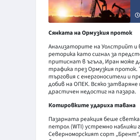
Сянката на Ормузкия проток
Анализаторите на Уолстрийт и 
реторика като сигнал за предст
притиснат в ъгъла, Иран може да
трафика през Ормузкия проток. 
търговия с енергоносители и пр
добив на ОПЕК. Всяко затваряне
драстичен недостиг на пазара.
Котировките удариха тавана
Пазарната реакция беше светка
петрол (WTI) устремно наближи г
Северноморският сорт „Брент“,