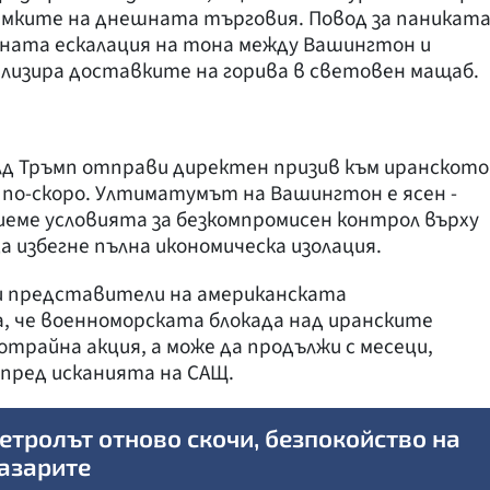
рамките на днешната търговия. Повод за паникат
ата ескалация на тона между Вашингтон и
ализира доставките на горива в световен мащаб.
д Тръмп отправи директен призив към иранското
с по-скоро. Ултиматумът на Вашингтон е ясен -
иеме условията за безкомпромисен контрол върху
да избегне пълна икономическа изолация.
ни представители на американската
, че военноморската блокада над иранските
трайна акция, а може да продължи с месеци,
пред исканията на САЩ.
етролът отново скочи, безпокойство на
азарите