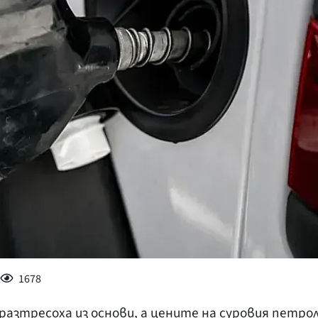
КУЛТУРА
ПРАВОСЪДИЕ
КРИМИ
КИБЕРЗАЩИТ
ВЯРА
ОБЯВИ
ВОЙНАТА В У
ВРЕМЕТО
1678
разтресоха из основи, а цените на суровия петро