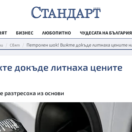
ВЯТ
БИЗНЕС
ЛЮБОПИТНО
ЧУДЕСАТА НА БЪЛГАРИЯ
РЕГИОНАЛНИ
Петролен шок! Вижте докъде литнаха цените н
ни
Свят
ВЕСТНИК СТА
жте докъде литнаха цените
МЛАДЕЖКА АК
ЗДРАВЕ
ОБРАЗОВАНИ
е разтресоха из основи
МОЯТ ГРАД
ТЕХНОЛОГИИ
ДА!НА БЪЛГАР
ДА! НА БЪЛГ