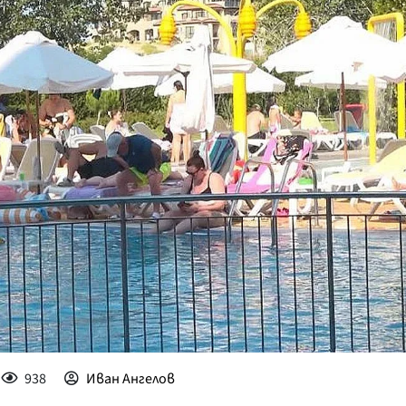
КУЛТУРА
ПРАВОСЪДИЕ
КРИМИ
КИБЕРЗАЩИТ
ВЯРА
ОБЯВИ
ВОЙНАТА В У
ВРЕМЕТО
938
Иван Ангелов