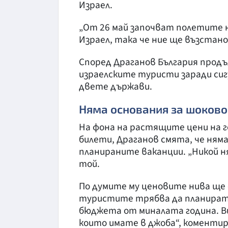
Израел.
„От 26 май започват полетите 
Израел, така че ние ще възстанов
Според Драганов България прод
израелските туристи заради си
двете държави.
Няма основания за шоково
На фона на растящите цени на г
билети, Драганов смята, че няма
планираните ваканции. „Никой ня
той.
По думите му ценовите нива ще
туристите трябва да планират 
бюджета от миналата година. В
които имате в джоба“, коментир