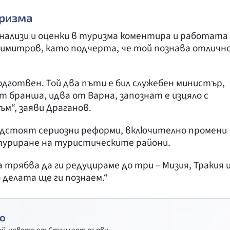
уризма
ализи и оценки в туризма коментира и работата
Димитров, като подчерта, че той познава отличн
одготвен. Той два пъти е бил служебен министър,
т бранша, идва от Варна, запознат е изцяло с
м“, заяви Драганов.
редстоят сериозни реформи, включително промени
туриране на туристическите райони.
трябва да ги редуцираме до три – Мизия, Тракия 
о делата ще ги познаем.“
о