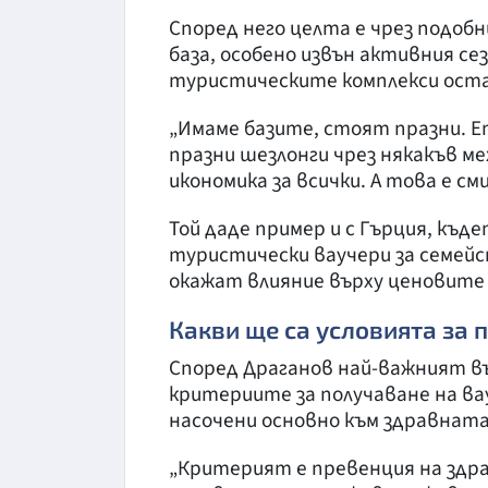
Според него целта е чрез подоб
база, особено извън активния се
туристическите комплекси оста
„Имаме базите, стоят празни. Е
празни шезлонги чрез някакъв м
икономика за всички. А това е см
Той даде пример и с Гърция, къд
туристически ваучери за семейст
окажат влияние върху ценовите 
Какви ще са условията за 
Според Драганов най-важният в
критериите за получаване на ва
насочени основно към здравнат
„Критерият е превенция на здра