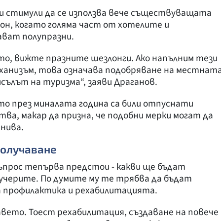
ни стимули да се използва вече съществуващата
зон, когато голяма част от хотелите и
ват полупразни.
то, вижте празните шезлонги. Ако напълним тези
еханизъм, това означава подобряване на местнат
исълът на туризма“, заяви Драганов.
ето през миналата година са били отпуснати
ва, макар да призна, че подобни мерки могат да
нива.
получаване
ъпрос тепърва предстои - какви ще бъдат
учерите. По думите му те трябва да бъдат
а профилактика и рехабилитацията.
вето. Тоест рехабилитация, създаване на повече