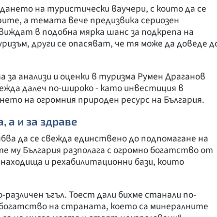
ането на туристически ваучери, с които да се
ите, а темата вече предизвика сериозен
иждат в подобна мярка шанс за подкрепа на
зъм, други се опасяват, че тя може да доведе д
за анализи и оценки в туризма Румен Драганов
лежда далеч по-широко - като инвестиция в
нето на огромния природен ресурс на България.
, а и за здраве
бва да се свежда единствено до подпомагане на
е му България разполага с огромно богатство от
и находища и рехабилитационни бази, които
о-различен ъгъл. Тоест дали бихме станали по-
о богатство на страната, което са минералните