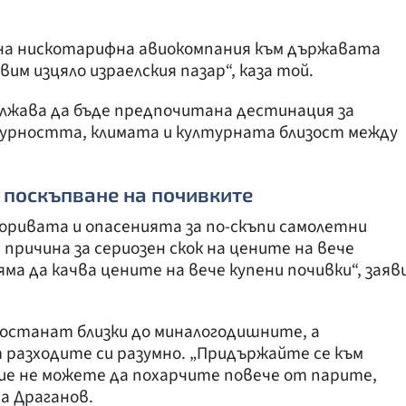
на нискотарифна авиокомпания към държавата
им изцяло израелския пазар“, каза той.
ължава да бъде предпочитана дестинация за
гурността, климата и културната близост между
 поскъпване на почивките
оривата и опасенията за по-скъпи самолетни
 причина за сериозен скок на цените на вече
ма да качва цените на вече купени почивки“, заяв
 останат близки до миналогодишните, а
разходите си разумно. „Придържайте се към
ие не можете да похарчите повече от парите,
а Драганов.