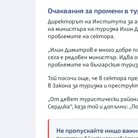
Очаквания за промени в т
Директорът на Института за ан
на министъра на туризма Илин 
проблемите на сектора.
„Илин Димитров е много добре п
сега е редовен министър. Идва о
проблемите на българския туризъ
Той посочи още, че в сектора п
в Закона за туризма и преструк
„От девет туристически района 
Сердика“, каза той и допълни: „П
Не пропускайте нищо важн