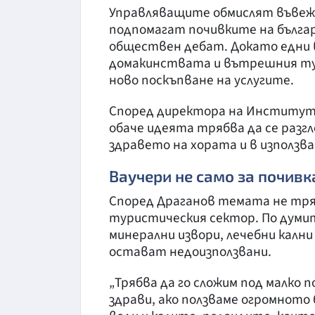
Управляващите обмислят въвежд
подпомагат почивките на българ
обществен дебат. Докато едни в
домакинствата и вътрешния тури
ново поскъпване на услугите.
Според директора на Института 
обаче идеята трябва да се разг
здравето на хората и в използва
Ваучери не само за почивка
Според Драганов темата не тря
туристическия сектор. По думит
минерални извори, лечебни калн
остават недоизползвани.
„Трябва да го сложим под малко п
здрави, ако ползваме огромнот