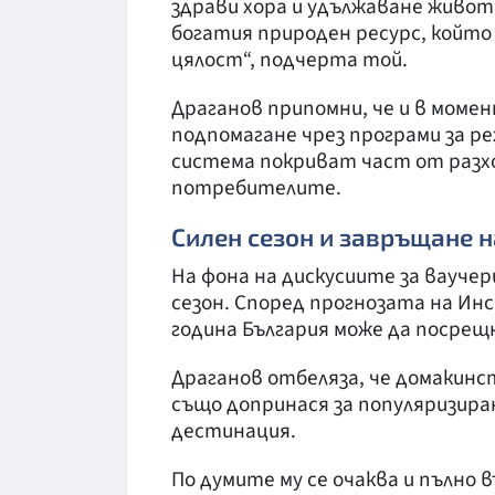
здрави хора и удължаване живот
богатия природен ресурс, който 
цялост“, подчерта той.
Драганов припомни, че и в мом
подпомагане чрез програми за р
система покриват част от разх
потребителите.
Силен сезон и завръщане н
На фона на дискусиите за вауче
сезон. Според прогнозата на Ин
година България може да посрещ
Драганов отбеляза, че домакинст
също допринася за популяризир
дестинация.
По думите му се очаква и пълно