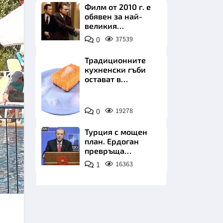
Филм от 2010 г. е
обявен за най-
великия
психологически
0
37539
трилър в
историята
Традиционните
кухненски гъби
НИЦИ
остават в
миналото. Какво
се използва сега?
Снимка:
0
19278
Пиксабей
КРАЙНА
Турция с мощен
план. Ердоган
превръща
Джейхан в
1
16363
петролно чудо