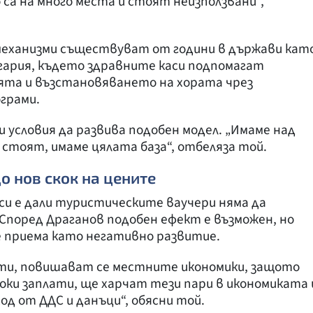
 са на много места и стоят неизползвани“,
 механизми съществуват от години в държави кат
нгария, където здравните каси подпомагат
та и възстановяването на хората чрез
грами.
и условия да развива подобен модел. „Имаме над
 стоят, имаме цялата база“, отбеляза той.
о нов скок на цените
си е дали туристическите ваучери няма да
Според Драганов подобен ефект е възможен, но
е приема като негативно развитие.
ти, повишават се местните икономики, защото
оки заплати, ще харчат тези пари в икономиката 
д от ДДС и данъци“, обясни той.