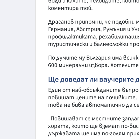
води и калите, пелоидите, които
коментира той.
Драганов припомни, че подобни
Германия, Австрия, Румъния и У
профилактиката, рехабилитация
туристически и балнеоложки про
По думите му България има всичк
600 минерални извора. Хотелите
Ще доведат ли ваучерите д
Един от най-обсъжданите въпро
повишат цените на почивките. 
това не бива автоматично да с
„Повишават се местните запла
хората, които ще вземат по-вис
държавата ще има по-голям прихо