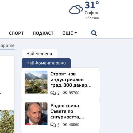
31°
София
облачно
СПОРТ
ПОДКАСТ
ОЩЕ
лгарите
Най-четени
НДАРТ
Най-коментирани
АДЕМИЯ "ЧУДЕСАТА НА БЪЛГАРИЯ"
Строят нов
индустриален
град. 300 декара
Е
чакат златни
2
95700
т
заводи
Радев свика
Съвета по
сигурността,
СКАТА ХРАНА
следва ключово
5
48060
изявление
АРСКАТА ИКОНОМИКА