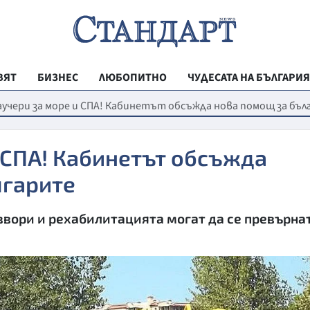
ВЯТ
БИЗНЕС
ЛЮБОПИТНО
ЧУДЕСАТА НА БЪЛГАРИЯ
РЕГИОНАЛНИ
аучери за море и СПА! Кабинетът обсъжда нова помощ за бъ
ВЕСТНИК СТА
 СПА! Кабинетът обсъжда
МЛАДЕЖКА АК
лгарите
ЗДРАВЕ
ОБРАЗОВАНИ
вори и рехабилитацията могат да се превърна
МОЯТ ГРАД
ТЕХНОЛОГИИ
ДА!НА БЪЛГАР
ДА! НА БЪЛГ