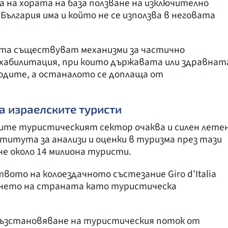
а на хората на база ползване на изключително
България има и който не се използва в неговата
ента съществуват механизми за частично
ехабилитация, при които държавата или здравнат
одите, а останалото се доплаща от
а израелските туристи
рите туристическият сектор очаква и силен лете
ститута за анализи и оценки в туризма през тази
не около 14 милиона туристи.
вото на колоездачното състезание Giro d’Italia
ането на страната като туристическа
 възстановяване на туристическия поток от