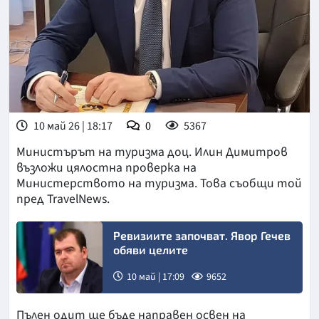
10 май 26 | 18:17
0
5367
Министърът на туризма доц. Илин Димитров
възложи цялостна проверка на
Министерството на туризма. Това съобщи той
пред TravelNews.
Ревизиите започват. Явор Гечев
обяви целите
10 май | 17:09
9652
Пълен одит ще бъде направен освен на