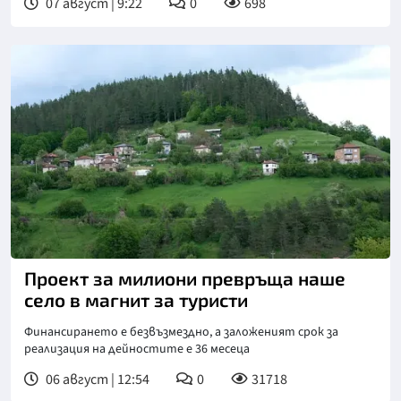
07 август | 9:22
0
698
Проект за милиони превръща наше
село в магнит за туристи
Финансирането е безвъзмездно, а заложеният срок за
реализация на дейностите е 36 месеца
06 август | 12:54
0
31718