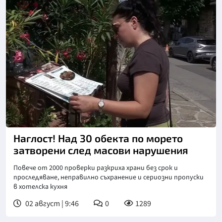
Снимка: Нова телевизия
Наглост! Над 30 обекта по морето
затворени след масови нарушения
Повече от 2000 проверки разкриха храни без срок и
проследяване, неправилно съхранение и сериозни пропуски
в хотелска кухня
02 август | 9:46
0
1289