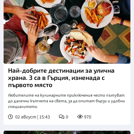
Най-добрите дестинации за улична
храна. 3 са в Гърция, изненада с
първото място
Любителите на кулинарните приключения често пътуват
до далечни кътчета на света, за да опитат бързи и удобни
специалитети
02 август | 15:43
0
970