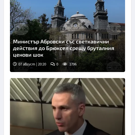
Министър Абровски със светкавични
действия до Брюксел срещу бруталния
ценови шок
07 август | 20:20
0
1796