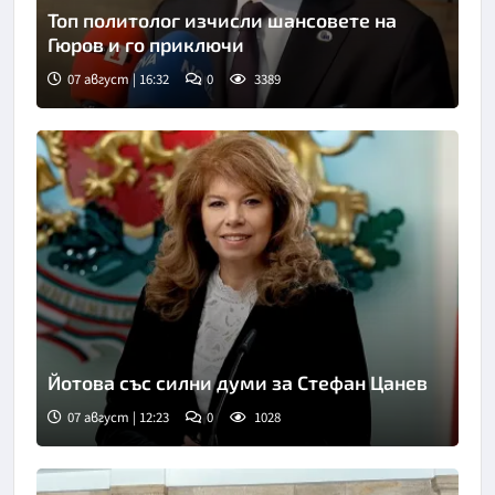
Топ политолог изчисли шансовете на
Гюров и го приключи
07 август | 16:32
0
3389
Йотова със силни думи за Стефан Цанев
07 август | 12:23
0
1028