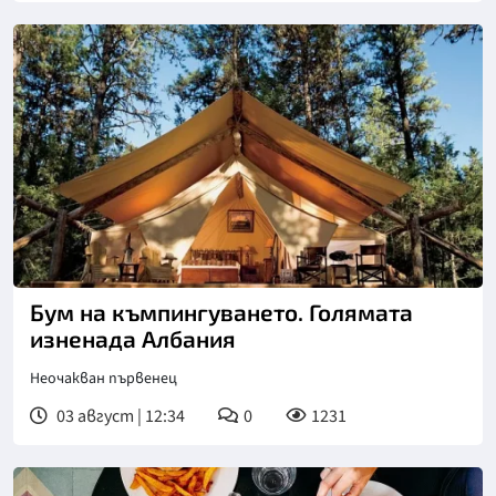
Бум на къмпингуването. Голямата
изненада Албания
Неочакван първенец
03 август | 12:34
0
1231