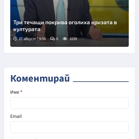
Три течащи покрива оголиха кризата в
културата
07 август | 9:59
0
1039
Снимка: БНТ
Коментирай
Име
*
Email