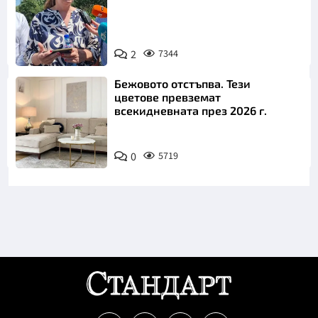
2
7344
Снимка: БТА
Бежовото отстъпва. Тези
цветове превземат
всекидневната през 2026 г.
0
5719