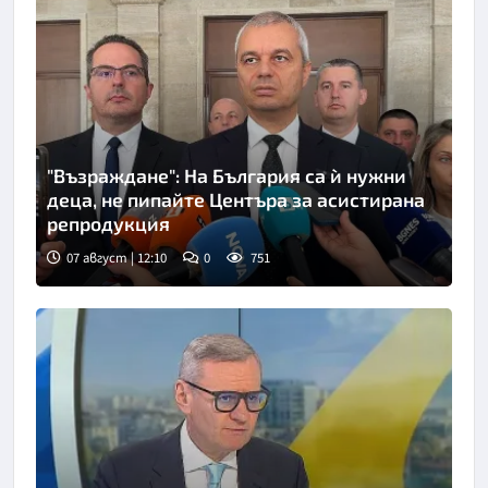
"Възраждане": На България са ѝ нужни
деца, не пипайте Центъра за асистирана
репродукция
07 август | 12:10
0
751