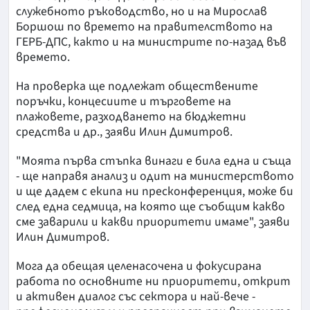
служебното ръководство, но и на Мирослав
Боршош по времето на правителството на
ГЕРБ-ДПС, както и на министрите по-назад във
времето.
На проверка ще подлежат обществените
поръчки, концесиите и търговете на
плажовете, разходването на бюджетни
средства и др., заяви Илин Димитров.
"Моята първа стъпка винаги е била една и съща
- ще направя анализ и одит на министерството
и ще дадем с екипа ни пресконференция, може би
след една седмица, на която ще съобщим какво
сме заварили и какви приоритети имаме", заяви
Илин Димитров.
Мога да обещая целенасочена и фокусирана
работа по основните ни приоритети, открит
и активен диалог със сектора и най-вече -