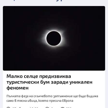
Снимка: Пиксабей
Малко селце предизвиква
туристически бум заради уникален
феномен
Пълната фаза на слънчевото затъмнение ще бъде видима
само в тясна ивица, която пресича Европа