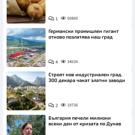
Снимка:
1
50869
Пиксабей
Германски промишлен гигант
отново позлатява наш град
4
34634
Строят нов индустриален град.
300 декара чакат златни заводи
2
19736
България печели милиони
всеки ден от кризата по Дунав