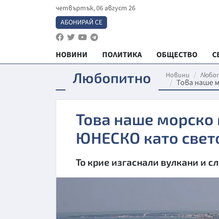
четвъртък, 06 август 26
АБОНИРАЙ СЕ
НОВИНИ
ПОЛИТИКА
ОБЩЕСТВО
С
Любопитно
Новини
Любо
Това наше м
Това наше морско 
ЮНЕСКО като свет
То крие изгаснали вулкани и с