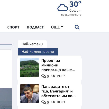
30°
София
предимно ясно
СПОРТ
ПОДКАСТ
ОЩЕ
Най-четени
НДАРТ
Най-коментирани
АДЕМИЯ "ЧУДЕСАТА НА БЪЛГАРИЯ"
Проект за
милиони
превръща наше
Е
село в магнит за
0
19907
туристи
Папараците от
"Да, България" и
обсесията им по
СКАТА ХРАНА
Пеевски
0
10393
АРСКАТА ИКОНОМИКА