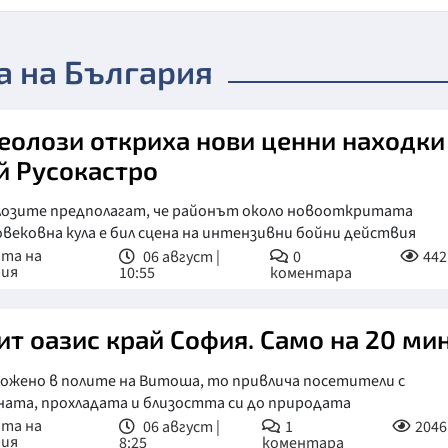
а на България
еолози откриха нови ценни находки
й Русокастро
лозите предполагат, че районът около новооткритата
вековна кула е бил сцена на интензивни бойни действия
ата на
06 август |
0
442
рия
10:55
коментара
ит оазис край София. Само на 20 мин
ложено в полите на Витоша, то привлича посетители с
ата, прохладата и близостта си до природата
ата на
06 август |
1
2046
рия
8:25
коментара