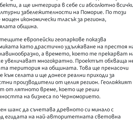
бекти, а ще интегрира в себе си абсолютно всичк
културни забележителности на Поморие. По този
мощен икономически тласък за региона,
цялата община.
отещите европейски геопаркове показва
миката като драстично удължаване на престоя н
лавинообразно, а времето, което те прекарват н
 се увеличават многократно. Проектът обхваща н
лата територия на общината. Това ще пренасочи
към селата и ще донесе реални приходи за
стни производители от целия регион. Геоложкият
ят от лятното време, което ще реши
нността на бизнеса по Черноморието.
лен шанс да съчетава древното си минало с
под егидата на най-авторитетната световна