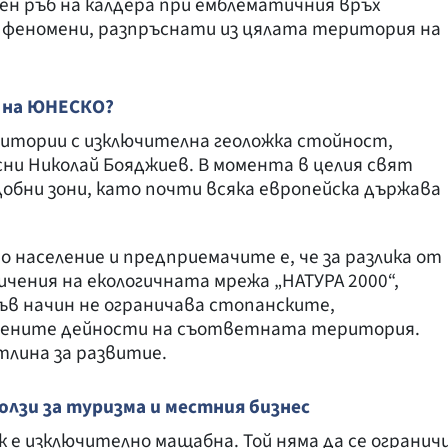
зен ръб на калдера при емблематичния връх
и феномени, разпръснати из цялата територия на
 на ЮНЕСКО?
итории с изключителна геоложка стойност,
ни Николай Бояджиев. В момента в целия свят
обни зони, като почти всяка европейска държава
 население и предприемачите е, че за разлика от
ения на екологичната мрежа „НАТУРА 2000“,
в начин не ограничава стопанските,
вените дейности на съответната територия.
тлина за развитие.
олзи за туризма и местния бизнес
 е изключително мащабна. Той няма да се огранич