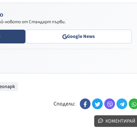
о
най-новото от Стандарт първи.
e
Google News
Геопарк
Сподели:
КОМЕНТИРАЙ