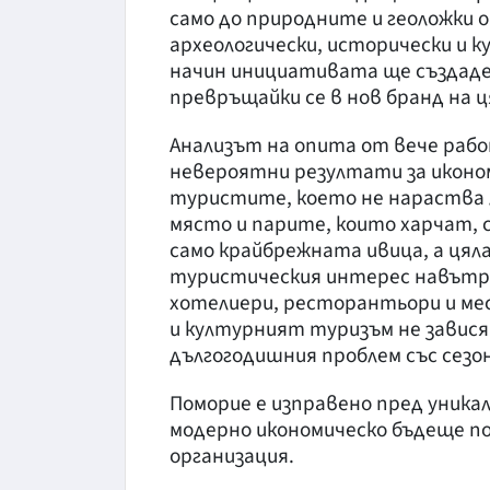
само до природните и геоложки о
археологически, исторически и 
начин инициативата ще създаде 
превръщайки се в нов бранд на 
Анализът на опита от вече раб
невероятни резултати за иконо
туристите, което не нараства 
място и парите, които харчат,
само крайбрежната ивица, а ця
туристическия интерес навътре 
хотелиери, ресторантьори и ме
и културният туризъм не завис
дългогодишния проблем със сезо
Поморие е изправено пред уника
модерно икономическо бъдеще 
организация.