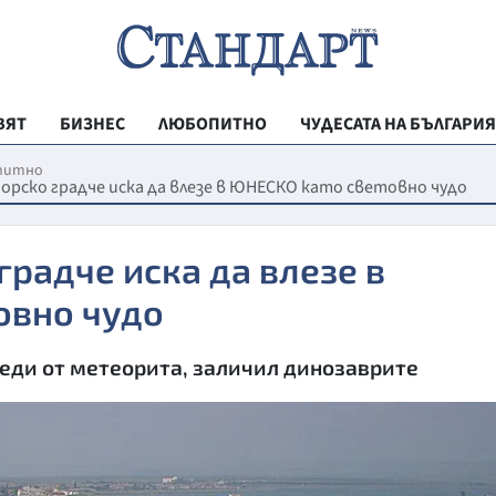
ВЯТ
БИЗНЕС
ЛЮБОПИТНО
ЧУДЕСАТА НА БЪЛГАРИЯ
РЕГИОНАЛНИ
питно
орско градче иска да влезе в ЮНЕСКО като световно чудо
ВЕСТНИК СТА
МЛАДЕЖКА АК
градче иска да влезе в
ЗДРАВЕ
овно чудо
ОБРАЗОВАНИ
леди от метеорита, заличил динозаврите
МОЯТ ГРАД
ТЕХНОЛОГИИ
ДА!НА БЪЛГАР
ДА! НА БЪЛГ