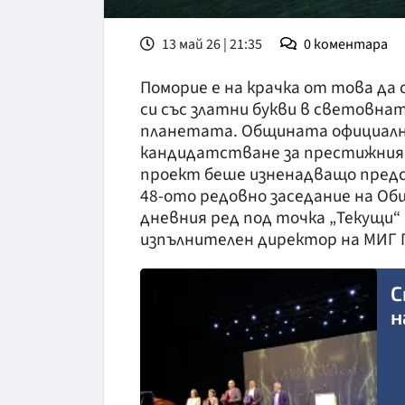
13 май 26 | 21:35
0
коментара
Поморие е на крачка от това да 
си със златни букви в световн
планетата. Общината официалн
кандидатстване за престижния
проект беше изненадващо предс
48-ото редовно заседание на Об
дневния ред под точка „Текущи“
изпълнителен директор на МИГ 
С
н