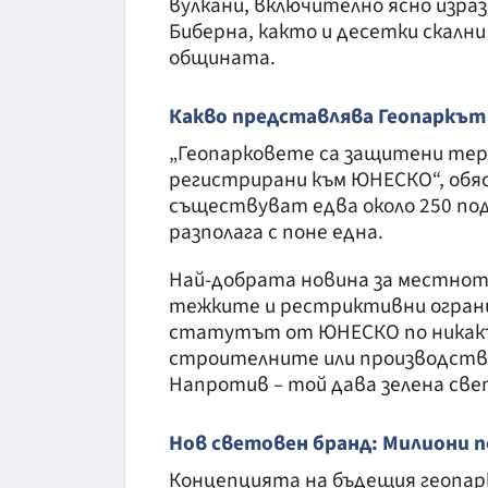
вулкани, включително ясно изра
Биберна, както и десетки скалн
общината.
Какво представлява Геопаркът
„Геопарковете са защитени тер
регистрирани към ЮНЕСКО“, обяс
съществуват едва около 250 под
разполага с поне една.
Най-добрата новина за местното
тежките и рестриктивни огранич
статутът от ЮНЕСКО по никакъ
строителните или производст
Напротив – той дава зелена све
Нов световен бранд: Милиони п
Концепцията на бъдещия геопарк