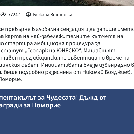
77247
Божана Войнишка
се превърне в глобална сензация и да запише имет
ата карта на най-забележителните кътчета на
о стартира амбициозна процедура за
 статут „Геопарк на ЮНЕСКО“. Мащабният
тавен пред общинските съветници по време на
щинския съвет. Инициативата влезе извънредно 
 и беше подробно разяснена от Николай Бояджиев,
Поморие.
пектакълът за Чудесата! Дъжд от
агради за Поморие