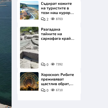
Съдират кожите
на туристите в
този наш курорт.
Шокираща
2
8703
сметка за обяд на
плажа
Разгадаха
тайните на
НИЦИ
саркофага край
Перперикон
Снимка:
Bulgaria
ON
КРАЙНА
0
7392
AIR
Хороскоп: Рибите
преживяват
щастлив обрат,
Телецът започва
0
6710
важна промяна