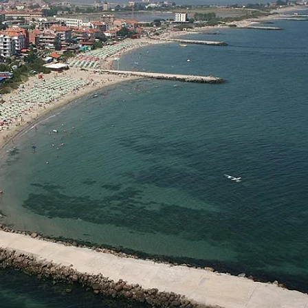
КУЛТУРА
ПРАВОСЪДИЕ
КРИМИ
КИБЕРЗАЩИТ
ВЯРА
ОБЯВИ
ВОЙНАТА В У
ВРЕМЕТО