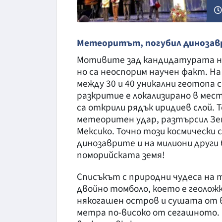
Метеоритът, погубил динозавр
Мотивите зад кандидатурата н
но са неоспорим научен факт. Н
между 30 и 40 уникални геотопа
разкритие е локализирано в мес
са открили рядък иридиев слой. 
метеоритен удар, разтърсил Зем
Мексико. Точно този космически 
динозаврите и на милиони други 
поморийската земя!
Списъкът с природни чудеса на
двойно томболо, което е геолож
някогашен остров и сушата от в
метра по-високо от сегашното. 