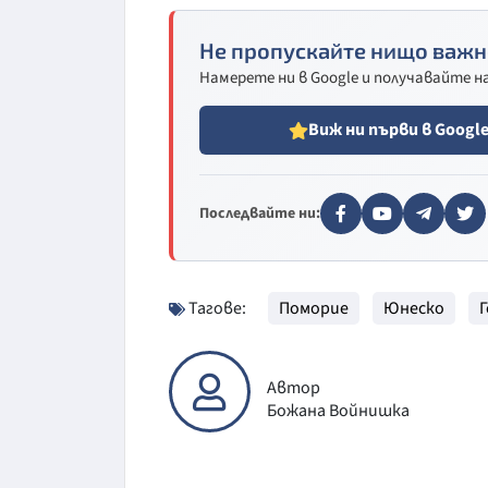
Не пропускайте нищо важн
Намерете ни в Google и получавайте 
Виж ни първи в Googl
Последвайте ни:
Тагове:
Поморие
Юнеско
Автор
Божана Войнишка