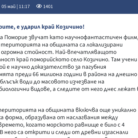
05 май | 11:17
1401
ите, е ударил край Козичино!
а Поморие звучат като научнофантастичен филм
а територията на общината са локализирани
 с огромна стойност. Най-впечатляващото
тност край поморийското село Козичино. Там учени
Той е научно доказателство за пагубния
ята преди 66 милиона години в района на днешно
сблъсък води до масовото изчезване на
биологични видове, а следите от него днес лежат 
 територията на общината включва още уникално
ка форма, образувана от наслагвания между
ремето, когато морското равнище е било с 4
В него са открити и следи от древни изгаснали