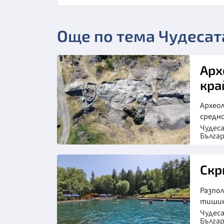
Още по тема Чудесат
Арх
кра
Архео
средно
Чудес
Бълга
Скр
Разпо
тишин
Чудес
Бълга