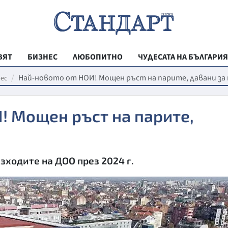
ВЯТ
БИЗНЕС
ЛЮБОПИТНО
ЧУДЕСАТА НА БЪЛГАРИЯ
РЕГИОНАЛНИ
Най-новото от НОИ! Мощен ръст на парите, давани за
ес
ВЕСТНИК СТА
! Мощен ръст на парите,
МЛАДЕЖКА АК
ЗДРАВЕ
ОБРАЗОВАНИ
зходите на ДОО през 2024 г.
МОЯТ ГРАД
ТЕХНОЛОГИИ
ДА!НА БЪЛГАР
ДА! НА БЪЛГ