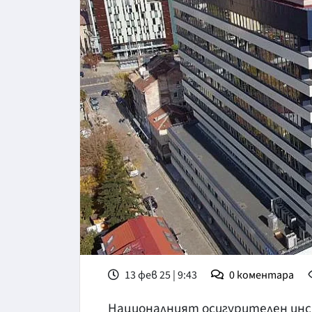
13 фев 25 | 9:43
0
коментара
Националният осигурителен инс