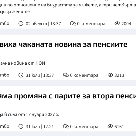
ции по отношение на възрастта за мъжете, а три четвърти 
ази за жените
ство
02 август | 13:37
0
коментара
2004
виха чаканата новина за пенсиите
ална новина от НОИ
ство
31 юли | 13:37
0
коментара
3213
яма промяна с парите за втора пенс
за в сила от 1 януари 2027 г.
ство
31 юли | 12:21
0
коментара
6161