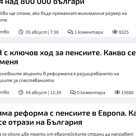
я над 800 000 българи
кво ще стане, ако бъде премахнат минималния размер на
ите
ство
05 август | 7:38
1
коментара
8325
 с ключов ход за пенсиите. Какво се
меня
основните акценти в реформата е разширяването на
циите за спестяванията
ство
04 август | 12:34
0
коментара
15680
яма реформа с пенсиите в Европа. К
се отрази на България
а се около две трети от европейските страни да направят