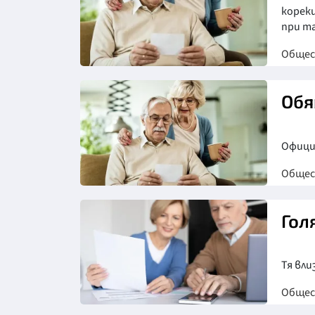
корек
при т
Обще
Обя
Офици
Обще
Гол
Тя вли
Обще