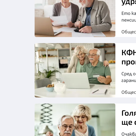
удр
Ето ка
пенси
Обще
КФН
про
Сред 
гаран
Обще
Снимка: Фрийпик
Гол
ще 
Очакв