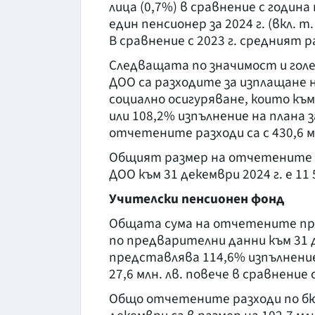
лица (0,7%) в сравнение с годин
един пенсионер за 2024 г. (вкл. т.
В сравнение с 2023 г. средният ра
Следващата по значимост и голе
ДОО са разходите за изплащане 
социално осигуряване, които към 3
или 108,2% изпълнение на плана
отчетените разходи са с 430,6 мл
Общият размер на отчетените 
ДОО към 31 декември 2024 г. е 11 5
Учителски пенсионен фонд
Общата сума на отчетените при
по предварителни данни към 31 де
представлява 114,6% изпълнение
27,6 млн. лв. повече в сравнение с
Общо отчетените разходи по бю