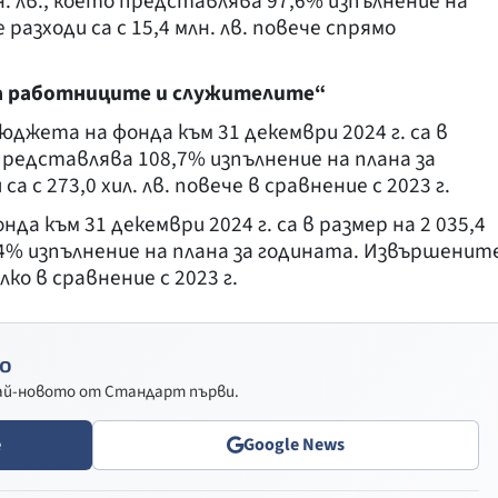
н. лв., което представлява 97,6% изпълнение на
азходи са с 15,4 млн. лв. повече спрямо
а работниците и служителите“
джета на фонда към 31 декември 2024 г. са в
о представлява 108,7% изпълнение на плана за
 с 273,0 хил. лв. повече в сравнение с 2023 г.
а към 31 декември 2024 г. са в размер на 2 035,4
,4% изпълнение на плана за годината. Извършенит
алко в сравнение с 2023 г.
о
най-новото от Стандарт първи.
e
Google News