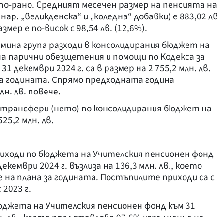
а по-рано. Средният месечен размер на пенсията на
 нар. „великденска“ и „коледна“ добавки) е 883,02 лв
змер е по-висок с 98,54 лв. (12,6%).
мина група разходи в консолидирания бюджет на
на парични обезщетения и помощи по Кодекса за
1 декември 2024 г. са в размер на 2 755,2 млн. лв.
 за годината. Спрямо предходната година
н. лв. повече.
трансфери (нето) по консолидирания бюджет на
25,2 млн. лв.
ходи по бюджета на Учителския пенсионен фонд
кември 2024 г. възлиза на 136,3 млн. лв., което
 на плана за годината. Постъпилите приходи са с
 2023 г.
джета на Учителския пенсионен фонд към 31