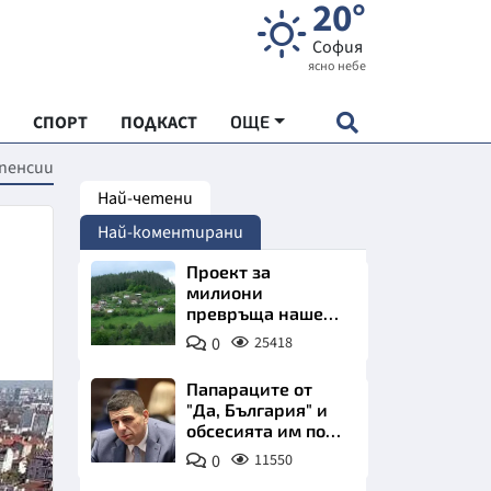
20°
София
ясно небе
СПОРТ
ПОДКАСТ
ОЩЕ
 пенсии
Най-четени
НДАРТ
Най-коментирани
АДЕМИЯ "ЧУДЕСАТА НА БЪЛГАРИЯ"
Проект за
милиони
превръща наше
Е
село в магнит за
0
25418
туристи
Папараците от
"Да, България" и
обсесията им по
СКАТА ХРАНА
Пеевски
0
11550
АРСКАТА ИКОНОМИКА