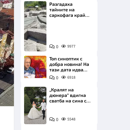
Разгадаха
тайните на
саркофага край
Перперикон
Снимка:
Bulgaria
НИЦИ
ON
0
9977
AIR
Топ синоптик с
добра новина! На
тази дата идва
КРАЙНА
захлаждането
0
6918
„Кралят на
дюнера“ вдигна
сватба на сина си
за 3 милиона
евро на езерото
Снимка:
Комо
0
5548
Инстаграм