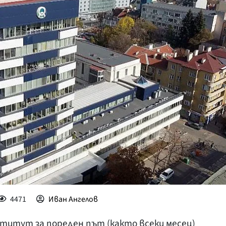
КУЛТУРА
ПРАВОСЪДИЕ
КРИМИ
КИБЕРЗАЩИТ
ВЯРА
ОБЯВИ
ВОЙНАТА В У
ВРЕМЕТО
4471
Иван Ангелов
титут за пореден път (както всеки месец)