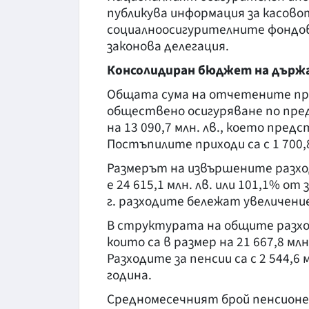
публикува информация за касов
социалноосигурителните фондо
законова делегация.
Консолидиран бюджет на държ
Общата сума на отчетените пр
обществено осигуряване по пред
на 13 090,7 млн. лв., което пред
Постъпилите приходи са с 1 700,8 
Размерът на извършените разход
е 24 615,1 млн. лв. или 101,1% о
г. разходите бележат увеличение 
В структурата на общите разход
които са в размер на 21 667,8 млн
Разходите за пенсии са с 2 544,6
година.
Средномесечният брой пенсионери 