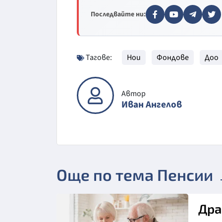
Последвайте ни:
Тагове:
Нои
Фондове
Доо
Автор
Иван Ангелов
Още по тема Пенсии
Дра