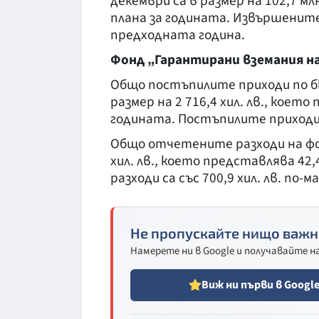
декември са в размер на 102,7 мл
плана за годината. Извършените р
предходната година.
Фонд „Гарантирани вземания н
Общо постъпилите приходи по бю
размер на 2 716,4 хил. лв., коет
годината. Постъпилите приходи са
Общо отчетените разходи на фонд
хил. лв., което представлява 42
разходи са със 700,9 хил. лв. по-м
Не пропускайте нищо важн
Намерете ни в Google и получавайте 
Виж ни първи в Googl