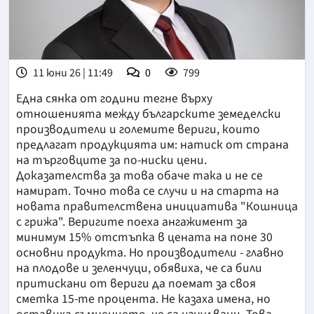
11 юни 26 | 11:49
0
799
Една сянка от години тегне върху
отношенията между българските земеделски
производители и големите вериги, които
предлагат продукцията им: натиск от страна
на търговците за по-ниски цени.
Доказателства за това обаче така и не се
намират. Точно това се случи и на старта на
новата правителствена инициатива "Кошница
с грижа". Веригите поеха ангажимент за
минимум 15% отстъпка в цената на поне 30
основни продукта. Но производители - главно
на плодове и зеленчуци, обявиха, че са били
притискани от вериги да поемат за своя
сметка 15-те процента. Не казаха имена, но