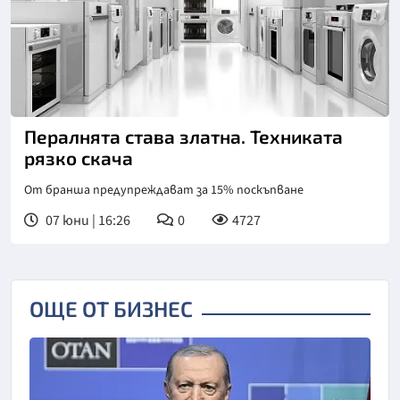
Пералнята става златна. Техниката
рязко скача
От бранша предупреждават за 15% поскъпване
07 юни | 16:26
0
4727
ОЩЕ ОТ БИЗНЕС