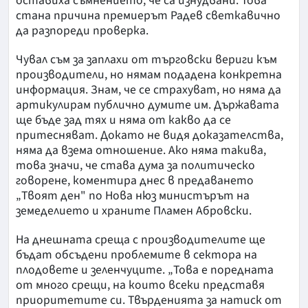
оставиха съмнението, че са изнудвани. Това
стана причина премиерът Радев светкавично
да разпореди проверка.
Чувал съм за заплахи от търговски вериги към
производители, но нямам подадена конкретна
информация. Знам, че се страхуват, но няма да
артикулирам публично думите им. Държавата
ще бъде зад тях и няма от какво да се
притесняват. Докато не видя доказателства,
няма да взема отношение. Ако няма такива,
това значи, че става дума за политическо
говорене, коментира днес в предаването
„Твоят ден" по Нова нюз министърът на
земеделието и храните Пламен Абровски.
На днешната среща с производителите ще
бъдат обсъдени проблемите в сектора на
плодовете и зеленчуците. „Това е поредната
от много срещи, на които всеки представя
приоритетите си. Твърденията за натиск от