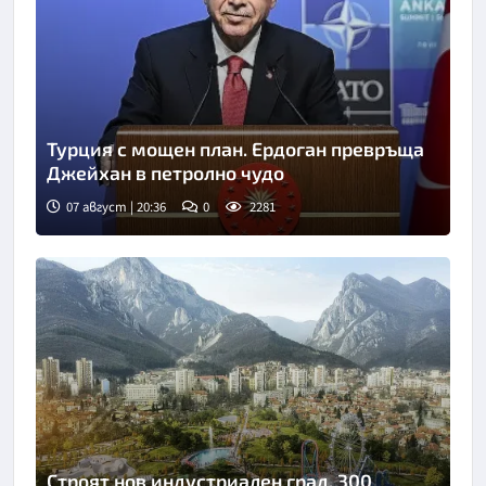
Турция с мощен план. Ердоган превръща
Джейхан в петролно чудо
07 август | 20:36
0
2281
Строят нов индустриален град. 300