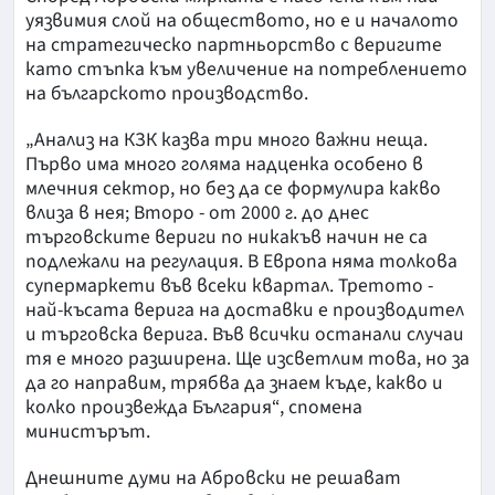
уязвимия слой на обществото, но е и началото
на стратегическо партньорство с веригите
като стъпка към увеличение на потреблението
на българското производство.
„Анализ на КЗК казва три много важни неща.
Първо има много голяма надценка особено в
млечния сектор, но без да се формулира какво
влиза в нея; Второ - от 2000 г. до днес
търговските вериги по никакъв начин не са
подлежали на регулация. В Европа няма толкова
супермаркети във всеки квартал. Третото -
най-късата верига на доставки е производител
и търговска верига. Във всички останали случаи
тя е много разширена. Ще изсветлим това, но за
да го направим, трябва да знаем къде, какво и
колко произвежда България“, спомена
министърът.
Днешните думи на Абровски не решават