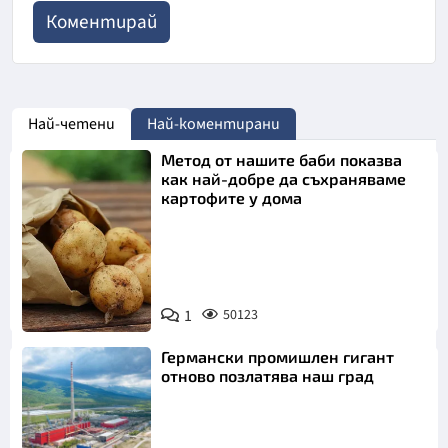
Най-четени
Най-коментирани
Метод от нашите баби показва
как най-добре да съхраняваме
картофите у дома
Снимка:
1
50123
Пиксабей
Германски промишлен гигант
отново позлатява наш град