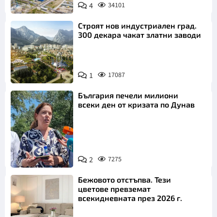
4
34101
Строят нов индустриален град.
300 декара чакат златни заводи
1
17087
България печели милиони
всеки ден от кризата по Дунав
2
7275
Снимка: БТА
Бежовото отстъпва. Тези
цветове превземат
всекидневната през 2026 г.