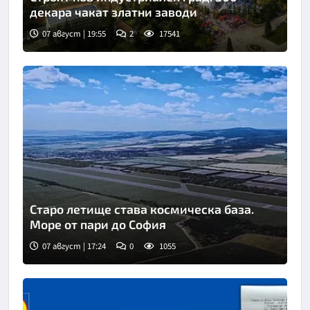
декара чакат златни заводи
07 август | 19:55
2
17541
Старо летище става космическа база.
Море от пари до София
07 август | 17:24
0
1055