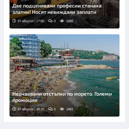
Две подценявани професии станаха
златни! Носят невиждани заплати
07 август | 17:00
0
1689
Неочаквани отстъпки по морето. Големи
промоции
07 август | 16:20
0
1481