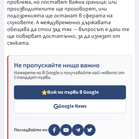
проблема, но поставят важна граница: или
производителите ще проговорят, или
подозренията ще останат в сферата на
слуховете. А междувременно държавата
обещава да стои зад тях — въпросът е дали те
ще повярват достатъчно, за да излязат от
сянката.
Не пропускайте нищо важно
Намерете ни в Google и получавайте най-новото от
Стандарт първи.
Виж ни първи в Google
Google News
Последвайте ни: