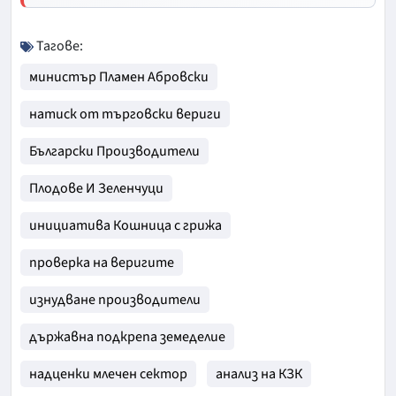
Тагове:
министър Пламен Абровски
натиск от търговски вериги
Български Производители
Плодове И Зеленчуци
инициатива Кошница с грижа
проверка на веригите
изнудване производители
държавна подкрепа земеделие
надценки млечен сектор
анализ на КЗК