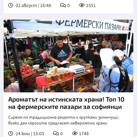
02 август | 16:48
0
1551
Ароматът на истинската храна! Топ 10
на фермерските пазари за софиянци
Сирене по традиционна рецепта и хрупкани зеленчуци -
всеки ден сергиите предлагат невероятни храни
24 юли | 15:03
0
1748