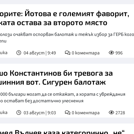
орите: Йотова е големият фаворит,
ката остава за второто място
лози очакват оспорван балотаж и тежък избор за ГЕРБ кого
епи
ика
04 август | 9:49
0
коментара
996
о Константинов би тревога за
инния вот. Сигурен балотаж
 000 българи могат да се откажат, а хората с увреждания
о остават без достатъчно улеснения
ика
03 август | 9:03
0
коментара
2728
иел Вълчев каза категорично „не“