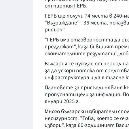
от партия ГЕРБ.
ГЕРБ ще получи 74 места в 240-м
"Възраждане" - 36 места, показв
рисърч".
"ГЕРБ има отговорността да съ
предложат", каза бившият преми
окончателните резултати", доб
България се нуждае от период н
за да ускори потока от средств
инфраструктура и да я тласне к
Плановете за присъединяване къ
пропуснати цели за инфлация. П
януари 2025 г.
Много български избиратели спо
несигурност. "Това, което се оча
избори", каза 60-годишният Васил