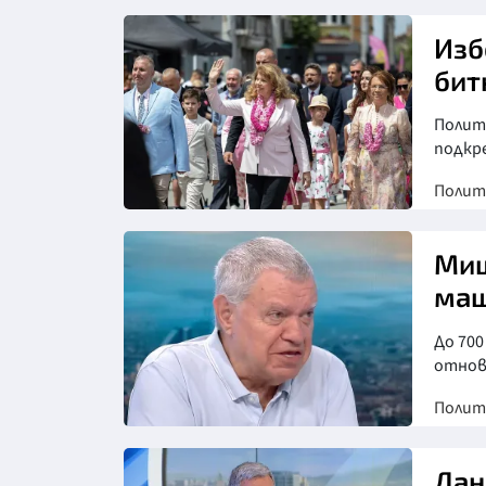
Изб
бит
Полито
подкр
Полит
Миш
маш
До 700
отнов
Полит
Снимка: бТВ
Дан