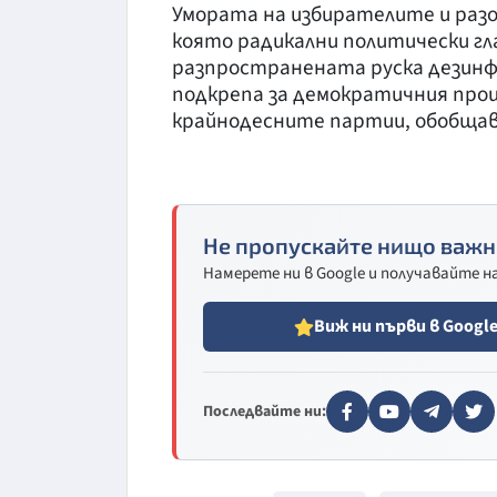
Умората на избирателите и раз
която радикални политически г
разпространената руска дезин
подкрепа за демократичния про
крайнодесните партии, обобщав
Не пропускайте нищо важн
Намерете ни в Google и получавайте 
Виж ни първи в Googl
Последвайте ни: