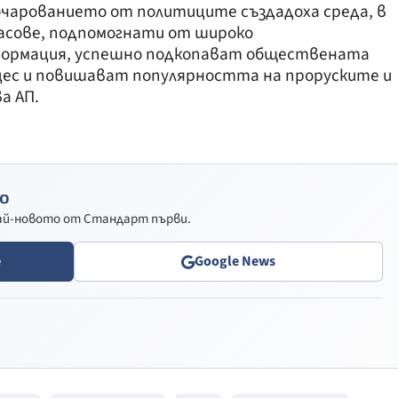
очарованието от политиците създадоха среда, в
ласове, подпомогнати от широко
формация, успешно подкопават обществената
цес и повишават популярността на проруските и
а АП.
о
най-новото от Стандарт първи.
e
Google News