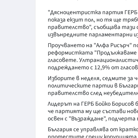
"Дясноцентристка партия ГЕРБ 
показа екзит пол, но тя ще тряб
правителство", съобщава тази 
извънредните парламентарни из
Проучването на "Алфа Рисърч" по
реформистката "Продължаваме п
гласовете. Ултранационалистич
подреждането с 12,9% от гласо
Изборите в неделя, седмите за ч
политическите партии в Българи
правителство след неубедителни
Лидерът на ГЕРБ Бойко Борисов 
че партията му ще състави ново
освен с "Възраждане", подчерта 
България се управлява от кратк
протестите срещу корупцията п