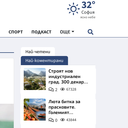
32°
София
ясно небе
СПОРТ
ПОДКАСТ
ОЩЕ
Най-четени
НДАРТ
Най-коментирани
АДЕМИЯ "ЧУДЕСАТА НА БЪЛГАРИЯ"
Строят нов
индустриален
град. 300 декара
Е
чакат златни
2
67328
заводи
Люта битка за
прасковите.
Големият
СКАТА ХРАНА
победител е
0
43844
Турция
АРСКАТА ИКОНОМИКА