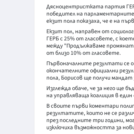
Дясноцентристката партия ГЕРБ
победител на парламентарните 
екзит пола показаха, че е на пъ
Екзит пол, направен от социоло
ГЕРБ с 25% от гласовете, с кое
между "Продължаваме промяната
от близо 10% от гласовете.
Първоначалните резултати се оч
окончателните официални резул
пола, Борисов ще получи мандат
Изглежда обаче, че за него ще б
на управляваща коалиция в еди
В своите първи коментари поли
резултатите, които не се разл
през последните три години, мог
изключиха възможността за нови