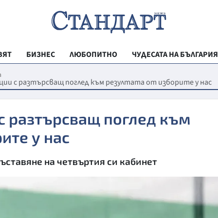
ВЯТ
БИЗНЕС
ЛЮБОПИТНО
ЧУДЕСАТА НА БЪЛГАРИЯ
РЕГИОНАЛНИ
а
ции с разтърсващ поглед към резултата от изборите у нас
ВЕСТНИК СТА
МЛАДЕЖКА АК
с разтърсващ поглед към
ЗДРАВЕ
ите у нас
ОБРАЗОВАНИ
ъставяне на четвъртия си кабинет
МОЯТ ГРАД
ТЕХНОЛОГИИ
ДА!НА БЪЛГАР
ДА! НА БЪЛГ