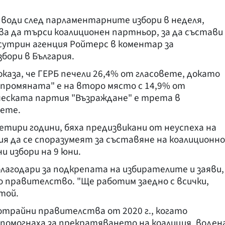
води след парламентарните избори в неделя,
ва да търси коалиционен партньор, за да състави
сутрин агенция Ройтерс в коментар за
бори в България.
каза, че ГЕРБ печели 26,4% от гласовете, докато
ромяната" е на второ място с 14,9% от
еската партия "Възраждане" е трета в
вете.
етири години, бяха предизвикани от неуспеха на
я да се споразумеят за съставяне на коалиционно
 избори на 9 юни.
благодари за подкрепата на избирателите и заяви,
 правителство. "Ще работим заедно с всички,
той.
отрайни правителства от 2020 г., когато
омогнаха за прекратяването на коалиция, воден