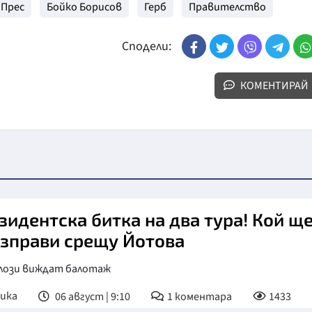
 Прес
Бойко Борисов
Герб
Правителство
Сподели:
КОМЕНТИРАЙ
зидентска битка на два тура! Кой щ
изправи срещу Йотова
лози виждат балотаж
ика
06 август | 9:10
1
коментара
1433