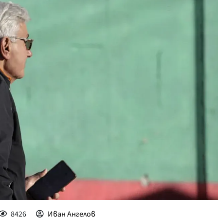
КУЛТУРА
ПРАВОСЪДИЕ
КРИМИ
КИБЕРЗАЩИТ
ВЯРА
ОБЯВИ
ВОЙНАТА В У
ВРЕМЕТО
8426
Иван Ангелов