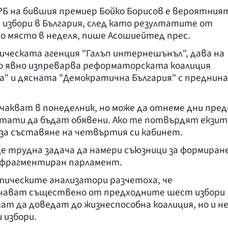
 на бившия премиер Бойко Борисов е вероятния
избори в България, след като резултатите от
рво място в неделя, пише Асошиейтед прес.
гическата агенция "Галъп интернешънъл", дава на
то явно изпреварва реформаторската коалиция
" и дясната "Демократична България" с преднина
акват в понеделник, но може да отнеме дни пред
тати да бъдат обявени. Ако те потвърдят екзит
 за съставяне на четвъртия си кабинет.
ъде трудна задача да намери съюзници за формиран
н фрагментиран парламент.
тическите анализатори разчетоха, че
ичават съществено от предходните шест избори
ат да доведат до жизнеспособна коалиция, но и н
 избори.