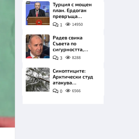
Турция с мощен
план. Ердоган
превръща
Джейхан в
1
14950
петролно чудо
Радев свика
Съвета по
НИЦИ
сигурността,
следва ключово
3
8288
изявление
Синоптиците:
Арктически студ
КРАЙНА
атакува
Балканите.
0
6566
Фалшивата зима
идва със сняг у
нас