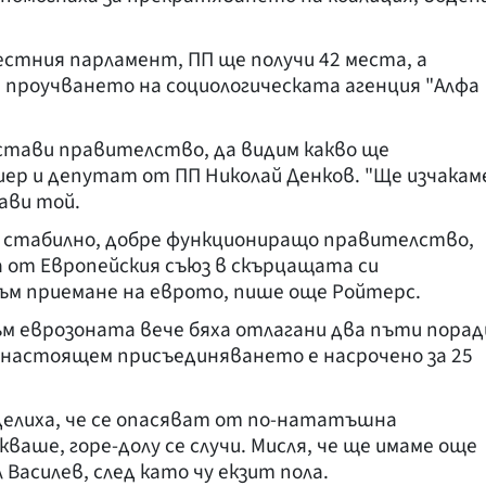
естния парламент, ПП ще получи 42 места, а
а проучването на социологическата агенция "Алфа
стави правителство, да видим какво ще
ер и депутат от ПП Николай Денков. "Ще изчакам
ави той.
а стабилно, добре функциониращо правителство,
а от Европейския съюз в скърцащата си
ъм приемане на еврото, пише още Ройтерс.
м еврозоната вече бяха отлагани два пъти порад
онастоящем присъединяването е насрочено за 25
делиха, че се опасяват от по-нататъшна
кваше, горе-долу се случи. Мисля, че ще имаме още
 Василев, след като чу екзит пола.