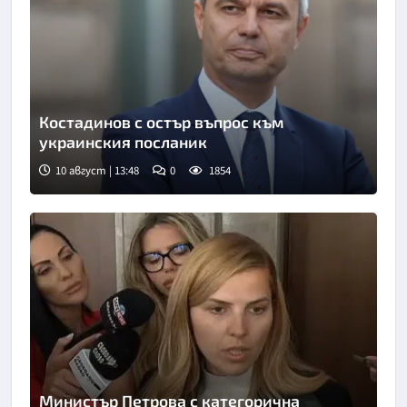
Костадинов с остър въпрос към
украинския посланик
10 август | 13:48
0
1854
Министър Петрова с категорична