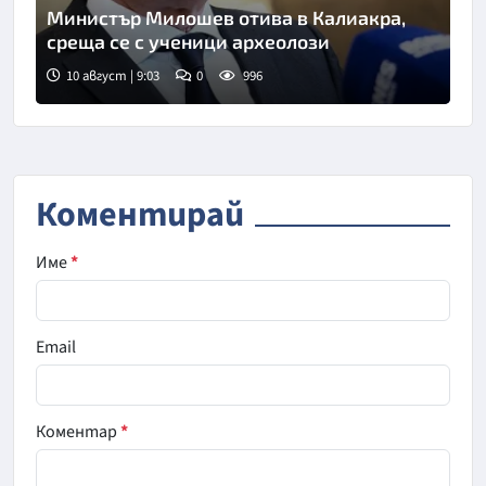
Министър Милошев отива в Калиакра,
среща се с ученици археолози
10 август | 9:03
0
996
Коментирай
Име
*
Email
Коментар
*