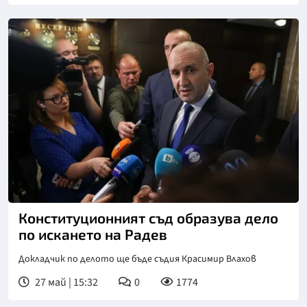
Снимка: БТА, архив
Конституционният съд образува дело
по искането на Радев
Докладчик по делото ще бъде съдия Красимир Влахов
27 май | 15:32
0
1774