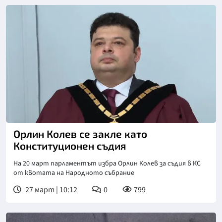
Орлин Колев се закле като
Конституционен съдия
На 20 март парламентът избра Орлин Колев за съдия в КС
от квотата на Народното събрание
27 март | 10:12
0
799