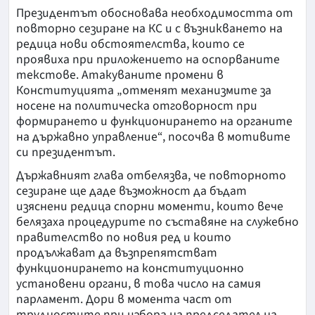
Президентът обосновава необходимостта от
повторно сезиране на КС и с възникването на
редица нови обстоятелства, които се
проявиха при приложението на оспорваните
текстове. Атакуваните промени в
Конституцията „отменят механизмите за
носене на политическа отговорност при
формирането и функционирането на органите
на държавно управление“, посочва в мотивите
си президентът.
Държавният глава отбелязва, че повторното
сезиране ще даде възможност да бъдат
изяснени редица спорни моменти, които вече
белязаха процедурите по съставяне на служебно
правителство по новия ред и които
продължават да възпрепятстват
функционирането на конституционно
установени органи, в това число на самия
парламент. Дори в момента част от
трудностите при избора на председател на