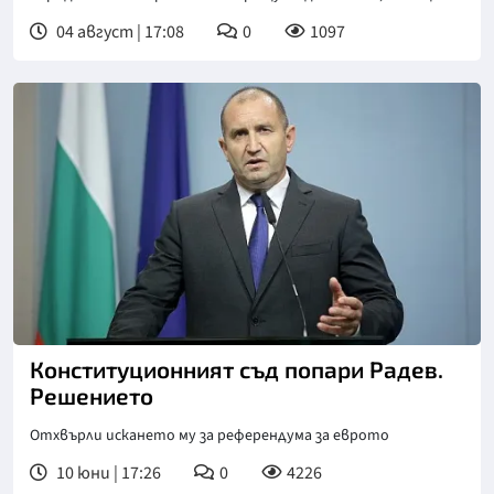
04 август | 17:08
0
1097
Конституционният съд попари Радев.
Решението
Отхвърли искането му за референдума за еврото
10 юни | 17:26
0
4226