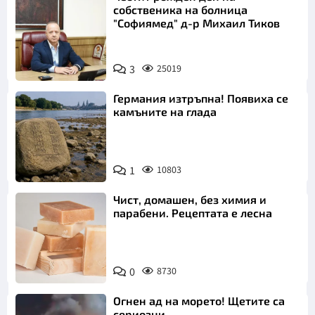
собственика на болница
"Софиямед" д-р Михаил Тиков
3
25019
Германия изтръпна! Появиха се
камъните на глада
1
10803
Чист, домашен, без химия и
парабени. Рецептата е лесна
0
8730
Огнен ад на морето! Щетите са
сериозни