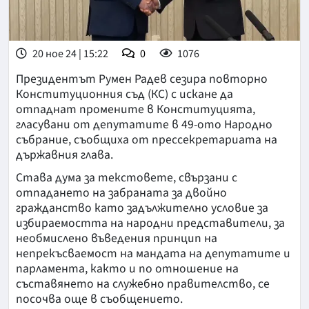
20 ное 24 | 15:22
0
1076
Президентът Румен Радев сезира повторно
Конституционния съд (КС) с искане да
отпаднат промените в Конституцията,
гласувани от депутатите в 49-ото Народно
събрание, съобщиха от прессекретариата на
държавния глава.
Става дума за текстовете, свързани с
отпадането на забраната за двойно
гражданство като задължително условие за
избираемостта на народни представители, за
необмислено въведения принцип на
непрекъсваемост на мандата на депутатите и
парламента, както и по отношение на
съставянето на служебно правителство, се
посочва още в съобщението.