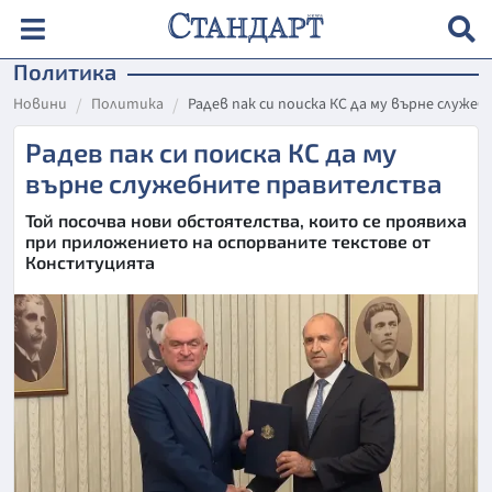
Политика
Новини
Политика
Радев пак си поиска КС да му върне служ
Радев пак си поиска КС да му
върне служебните правителства
Той посочва нови обстоятелства, които се проявиха
при приложението на оспорваните текстове от
Конституцията