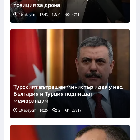
позиция за дрона
10 август | 12:43
0
4711
Турският вътрешен министър идва у нас.
България и Турция подписват
меморандум
10 август | 10:25
2
27817