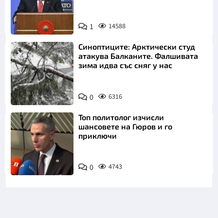
1
14588
Синоптиците: Арктически студ
атакува Балканите. Фалшивата
зима идва със сняг у нас
0
6316
Топ политолог изчисли
шансовете на Гюров и го
приключи
0
4743