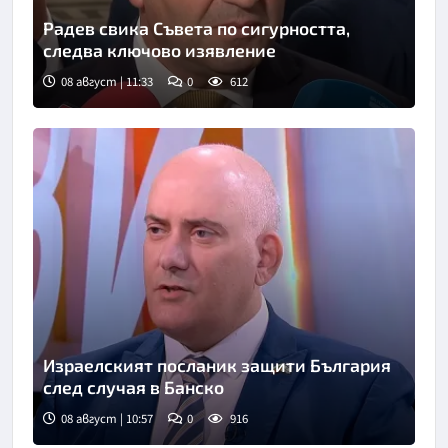
Радев свика Съвета по сигурността,
следва ключово изявление
08 август | 11:33
0
612
Израелският посланик защити България
след случая в Банско
08 август | 10:57
0
916
Снимка: бТВ