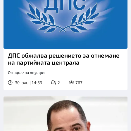
ДПС обжалва решението за отнемане
на партийната централа
Официална позиция
30 юли | 14:53
2
767