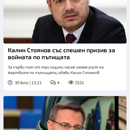
Снимка: БГНЕС
Калин Стоянов със спешен призив за
войната по пътищата
За първи път от три години насам имаме ръст на
жертвите по пътищата, обяви Калин Стоянов
30 юли | 13:21
4
2531