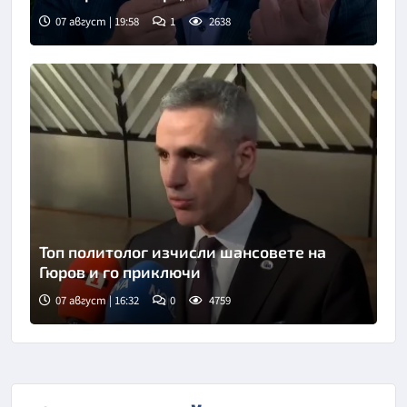
скандал“
07 август | 19:58
1
2638
Снимка: бТВ
Топ политолог изчисли шансовете на
Гюров и го приключи
07 август | 16:32
0
4759