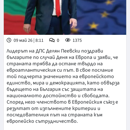
09 май 26 | 8:11
0
1375
Лидерът на ДПС Делян Пеевски поздрави
българите по случай Деня на Европа и заяви, че
страната трябва да остане твърдо на
евроатлантическия си път. В свое послание
той подчерта значението на европейското
единство, мира и демокрацията, като обвърза
бъдещето на България със защитата на
националното достойнство и свободата.
Според него членството в Европейския съюз е
резултат от изпълнените критерии и
последователния път на страната към
европейско сътрудничество.