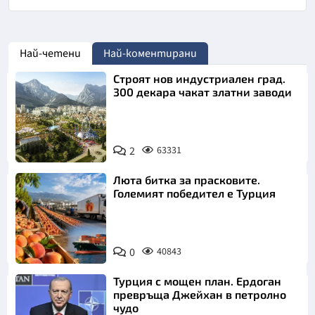
Най-четени
Най-коментирани
Строят нов индустриален град.
300 декара чакат златни заводи
2
63331
Люта битка за прасковите.
Големият победител е Турция
0
40843
Турция с мощен план. Ердоган
превръща Джейхан в петролно
чудо