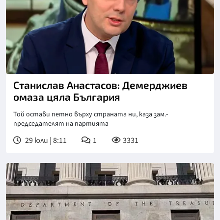
Снимка: Нова телевизия
Станислав Анастасов: Демерджиев
омаза цяла България
Той остави петно върху страната ни, каза зам.-
председателят на партията
29 юли | 8:11
1
3331