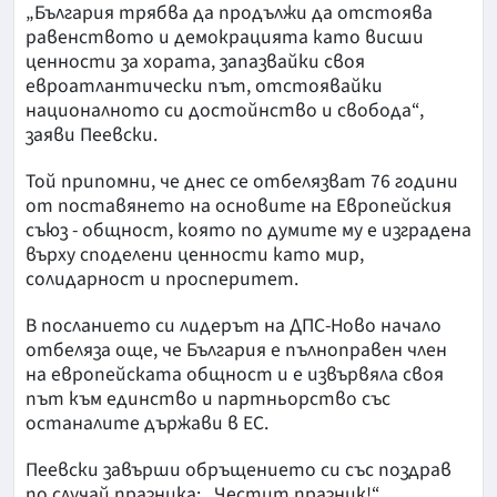
„България трябва да продължи да отстоява
равенството и демокрацията като висши
ценности за хората, запазвайки своя
евроатлантически път, отстоявайки
националното си достойнство и свобода“,
заяви Пеевски.
Той припомни, че днес се отбелязват 76 години
от поставянето на основите на Европейския
съюз - общност, която по думите му е изградена
върху споделени ценности като мир,
солидарност и просперитет.
В посланието си лидерът на ДПС-Ново начало
отбеляза още, че България е пълноправен член
на европейската общност и е извървяла своя
път към единство и партньорство със
останалите държави в ЕС.
Пеевски завърши обръщението си със поздрав
по случай празника: „Честит празник!“