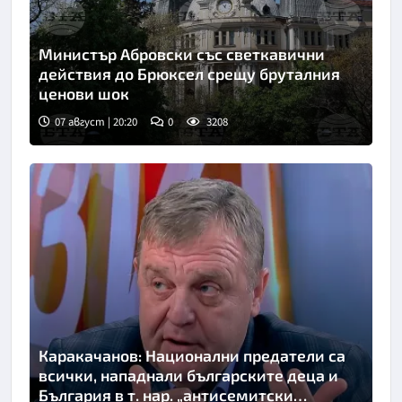
Министър Абровски със светкавични
действия до Брюксел срещу бруталния
ценови шок
07 август | 20:20
0
3208
Каракачанов: Национални предатели са
всички, нападнали българските деца и
България в т. нар. „антисемитски