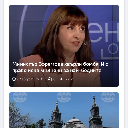
Министър Ефремова хвърли бомба. И с
право иска милиони за най-бедните
07 август | 22:31
0
2712