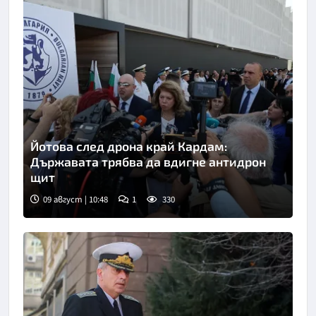
Йотова след дрона край Кардам:
Държавата трябва да вдигне антидрон
щит
09 август | 10:48
1
330
Снимка: БТА