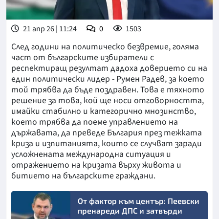
21 апр 26 | 11:24
0
1503
След години на политическо безвремие, голяма
част от българските избиратели с
респектиращ резултат дадоха доверието си на
един политически лидер - Румен Радев, за което
той трябва да бъде поздравен. Това е тяхното
решение за това, кой ще носи отговорността,
имайки стабилно и категорично мнозинство,
което трябва да поеме управлението на
държавата, да преведе България през тежката
криза и изпитанията, които се случват заради
усложнената международна ситуация и
отражението на кризата върху живота и
битието на българските граждани.
От фактор към център: Пеевски
пренареди ДПС и затвърди