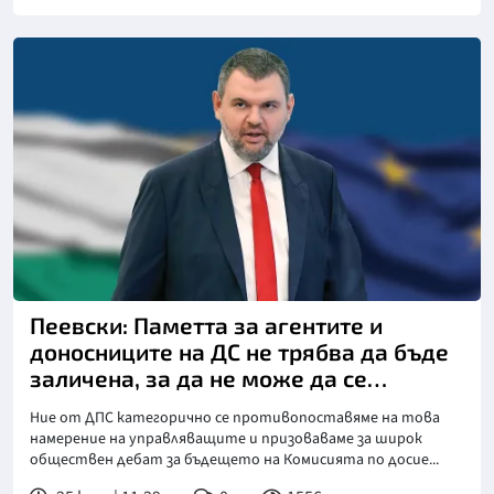
Пеевски: Паметта за агентите и
доносниците на ДС не трябва да бъде
заличена, за да не може да се
повторят мракобесните времена на
Ние от ДПС категорично се противопоставяме на това
комунистическия режим
намерение на управляващите и призоваваме за широк
обществен дебат за бъдещето на Комисията по досие...