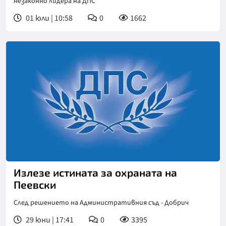
незаконно лидера на ДПС
01 юли | 10:58
0
1662
Излезе истината за охраната на
Пеевски
След решението на Административния съд - Добрич
29 юни | 17:41
0
3395