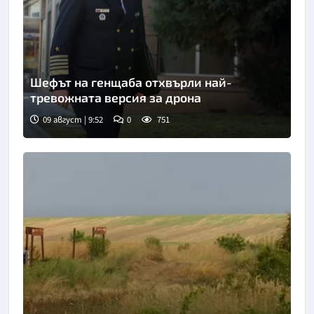
Шефът на генщаба отхвърли най-
тревожната версия за дрона
09 август | 9:52
0
751
Снимка: БТА