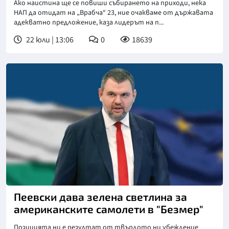
Ако наистина ще се повиши събирането на приходи, нека
НАП да отидат на „Врабча“ 23, ние очакваме от държавата
адекватно предложение, каза лидерът на п...
22 юли | 13:06
0
18639
Пеевски дава зелена светлина за
американските самолети в "Безмер"
Позицията ни е резултат от твърдото ни убеждение