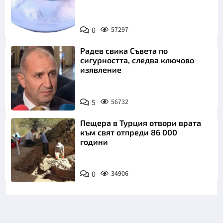
Снимка:
0
57297
Пиксабей
Радев свика Съвета по
сигурността, следва ключово
изявление
5
56732
Пещера в Турция отвори врата
към свят отпреди 86 000
години
0
34906