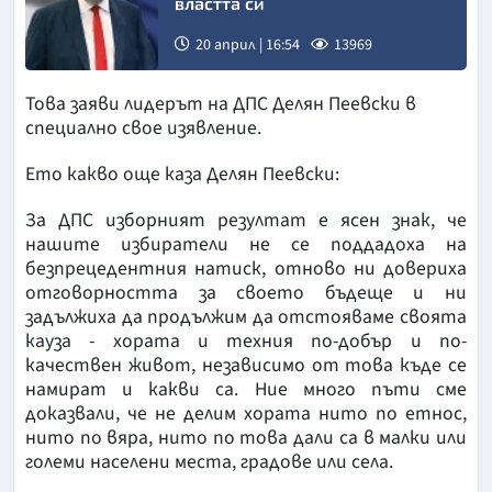
властта си
20 април | 16:54
13969
Това заяви лидерът на ДПС Делян Пеевски в
специално свое изявление.
Ето какво още каза Делян Пеевски:
За ДПС изборният резултат е ясен знак, че
нашите избиратели не се поддадоха на
безпрецедентния натиск, отново ни довериха
отговорността за своето бъдеще и ни
задължиха да продължим да отстояваме своята
кауза - хората и техния по-добър и по-
качествен живот, независимо от това къде се
намират и какви са. Ние много пъти сме
доказвали, че не делим хората нито по етнос,
нито по вяра, нито по това дали са в малки или
големи населени места, градове или села.