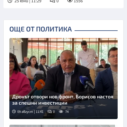
25 юни | 11:29
0
1556
ОЩЕ ОТ ПОЛИТИКА
Дронът отвори нов фронт, Борисов настоя
за спешни инвестиции
09 август | 11:41
0
74