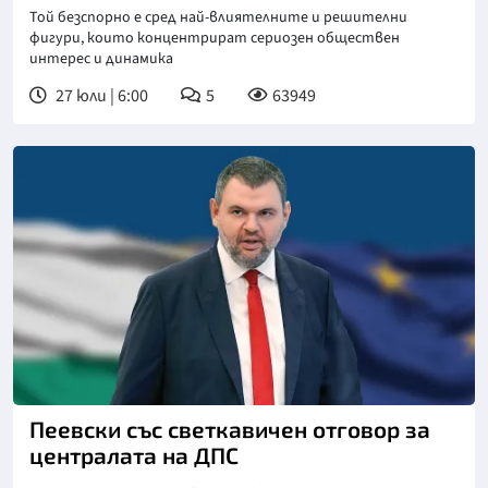
Той безспорно е сред най-влиятелните и решителни
фигури, които концентрират сериозен обществен
интерес и динамика
27 юли | 6:00
5
63949
Пеевски със светкавичен отговор за
централата на ДПС