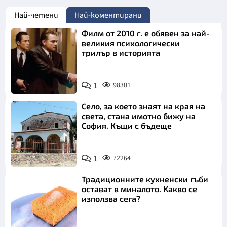
Най-четени
Най-коментирани
Филм от 2010 г. е обявен за най-
великия психологически
трилър в историята
1
98301
Село, за което знаят на края на
света, стана имотно бижу на
София. Къщи с бъдеще
1
72264
Традиционните кухненски гъби
остават в миналото. Какво се
използва сега?