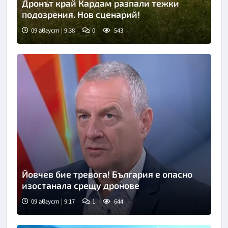
Дронът край Кардам разпали тежки
подозрения. Нов сценарий!
09 август | 9:38
0
543
Снимка: Нова телевизия
Йовчев бие тревога! България е опасно
изостанала срещу дронове
09 август | 9:17
1
644
Снимка: бТВ