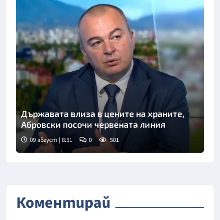
Държавата влиза в цените на храните,
Абровски посочи червената линия
09 август | 8:51
0
501
Снимка: БНТ
Коментирай