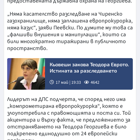
предоставената държавна охрана на Георгиева.
„Няма касателство разследване на Чиренско
газохранилище, няма заплашена европрокурорка,
няма казус“, заяви Пеевски. По думите му това са
„фалшиви внушения и манипулации“, които са
били многократно тиражирани в публичното
пространство.
Кьовеши закова Теодора Еврото.
Истината за разследването
17 май | 19:33
4642
Лидерът на ДПС подчерта, че според него има
„компрометирана европрокурорка“, която е
злоупотребила с правомощията и поста си. Той
акцентира и върху факта, че предложението за
отстраняването на Теодора Георгиева е било
подкрепено единодушно от 24 европейски