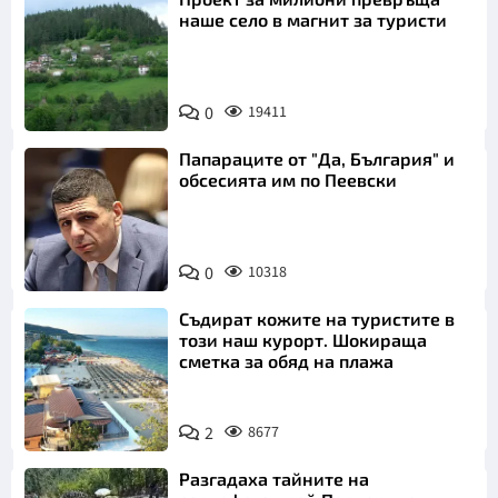
наше село в магнит за туристи
0
19411
Папараците от "Да, България" и
обсесията им по Пеевски
0
10318
Съдират кожите на туристите в
този наш курорт. Шокираща
сметка за обяд на плажа
2
8677
Разгадаха тайните на