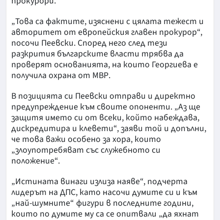
прокурори.
„Това са фактите, изяснени с цялата тежест и
авторитет от европейския главен прокурор“,
посочи Пеевски. Според него след тези
разкрития българските власти трябва да
проверят основанията, на които Георгиева е
получила охрана от МВР.
В позицията си Пеевски отправи и директно
предупреждение към своите опоненти. „Аз ще
защитя името си от всеки, който набеждава,
дискредитира и клевети“, заяви той и допълни,
че това важи особено за хора, които
„злоупотребяват със служебното си
положение“.
„Истината винаги излиза наяве“, подчерта
лидерът на ДПС, като насочи думите си и към
„най-шумните“ фигури в последните години,
които по думите му са се опитвали „да яхнат