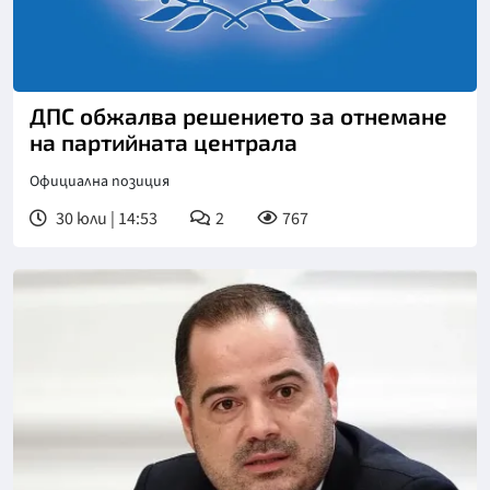
ДПС обжалва решението за отнемане
на партийната централа
Официална позиция
30 юли | 14:53
2
767