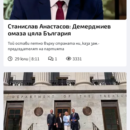
Снимка: Нова телевизия
Станислав Анастасов: Демерджиев
омаза цяла България
Той остави петно върху страната ни, каза зам.-
председателят на партията
29 юли | 8:11
1
3331