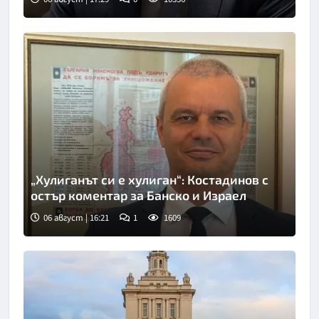
„Хулиганът си е хулиган“: Костадинов с
остър коментар за Банско и Израел
06 август | 16:21
1
1609