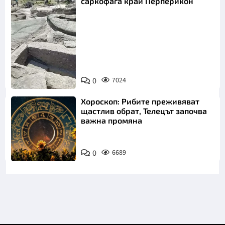
саркофага край Перперикон
Снимка:
Bulgaria ON
0
7024
AIR
Хороскоп: Рибите преживяват
щастлив обрат, Телецът започва
важна промяна
0
6689