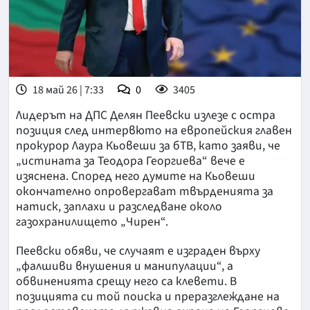
18 май 26 | 7:33
0
3405
Лидерът на ДПС Делян Пеевски излезе с остра
позиция след интервюто на европейския главен
прокурор Лаура Кьовеши за бТВ, като заяви, че
„истината за Теодора Георгиева“ вече е
изяснена. Според него думите на Кьовеши
окончателно опровергават твърденията за
натиск, заплахи и разследване около
газохранилището „Чирен“.
Пеевски обяви, че случаят е изграден върху
„фалшиви внушения и манипулации“, а
обвиненията срещу него са клевети. В
позицията си той поиска и преразглеждане на