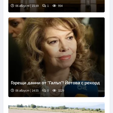
06 август | 15:39
1
954
Горещи данни от "Галъп"! Йотова с рекорд
06 август | 14:55
0
3229
Снимка: БГНЕС