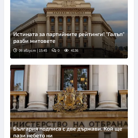
Истината за партийните рейтинги! "Галъп"
разби митовете
06 август | 15:45
0
4136
България подписа с две държави. Кой ще
пази небето ни