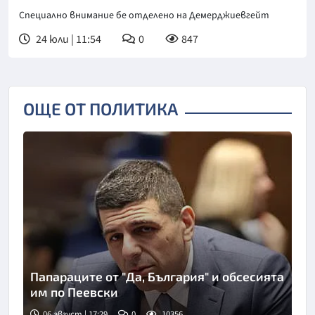
Специално внимание бе отделено на Демерджиевгейт
24 юли | 11:54
0
847
ОЩЕ ОТ ПОЛИТИКА
Папараците от "Да, България" и обсесията
им по Пеевски
06 август | 17:29
0
10356