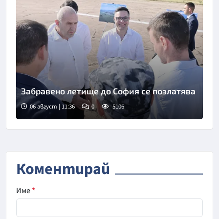
Забравено летище до София се позлатява
06 август | 11:36
0
5106
Коментирай
Име
*