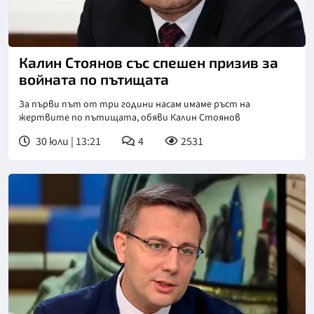
Снимка: БГНЕС
Калин Стоянов със спешен призив за
войната по пътищата
За първи път от три години насам имаме ръст на
жертвите по пътищата, обяви Калин Стоянов
30 юли | 13:21
4
2531