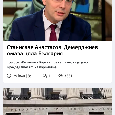
Снимка: Нова телевизия
Станислав Анастасов: Демерджиев
омаза цяла България
Той остави петно върху страната ни, каза зам.-
председателят на партията
29 юли | 8:11
1
3331