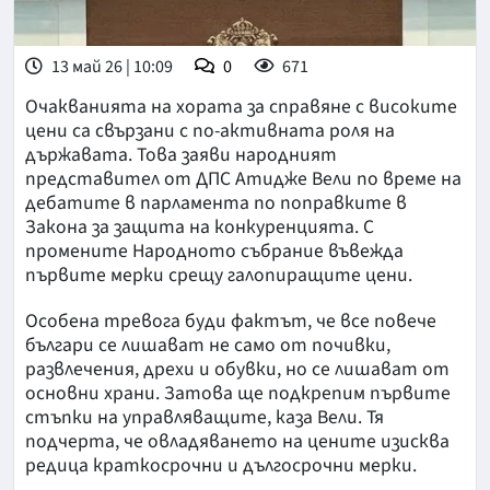
13 май 26 | 10:09
0
671
Очакванията на хората за справяне с високите
цени са свързани с по-активната роля на
държавата. Това заяви народният
представител от ДПС Атидже Вели по време на
дебатите в парламента по поправките в
Закона за защита на конкуренцията. С
промените Народното събрание въвежда
първите мерки срещу галопиращите цени.
Особена тревога буди фактът, че все повече
българи се лишават не само от почивки,
развлечения, дрехи и обувки, но се лишават от
основни храни. Затова ще подкрепим първите
стъпки на управляващите, каза Вели. Тя
подчерта, че овладяването на цените изисква
редица краткосрочни и дългосрочни мерки.