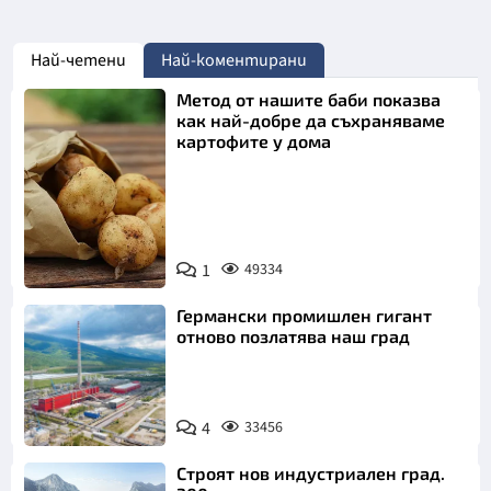
Най-четени
Най-коментирани
Метод от нашите баби показва
как най-добре да съхраняваме
картофите у дома
Снимка:
1
49334
Пиксабей
Германски промишлен гигант
отново позлатява наш град
4
33456
Строят нов индустриален град.