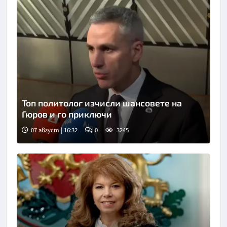
Топ политолог изчисли шансовете на
Гюров и го приключи
07 август | 16:32
0
3245