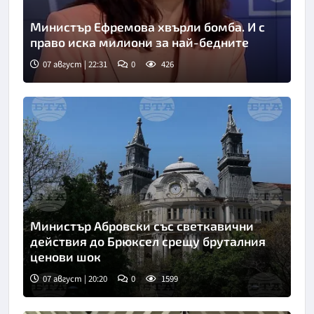
Министър Ефремова хвърли бомба. И с
право иска милиони за най-бедните
07 август | 22:31
0
426
Министър Абровски със светкавични
действия до Брюксел срещу бруталния
ценови шок
07 август | 20:20
0
1599