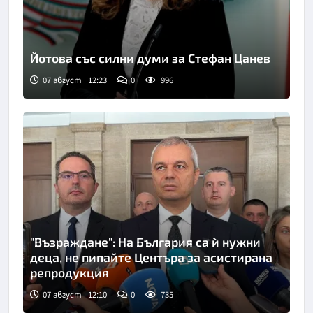
Йотова със силни думи за Стефан Цанев
07 август | 12:23
0
996
"Възраждане": На България са ѝ нужни
деца, не пипайте Центъра за асистирана
репродукция
07 август | 12:10
0
735