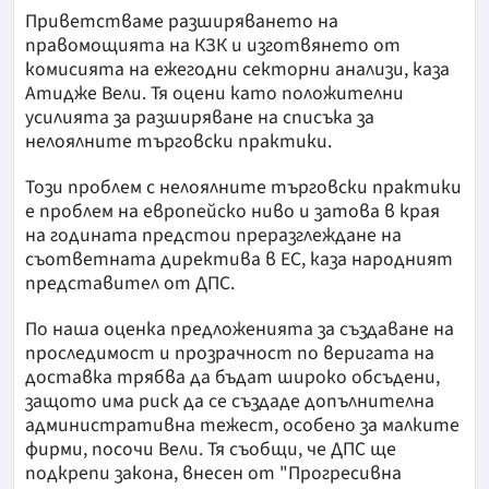
Приветстваме разширяването на
правомощията на КЗК и изготвянето от
комисията на ежегодни секторни анализи, каза
Атидже Вели. Тя оцени като положителни
усилията за разширяване на списъка за
нелоялните търговски практики.
Този проблем с нелоялните търговски практики
е проблем на европейско ниво и затова в края
на годината предстои преразглеждане на
съответната директива в ЕС, каза народният
представител от ДПС.
По наша оценка предложенията за създаване на
проследимост и прозрачност по веригата на
доставка трябва да бъдат широко обсъдени,
защото има риск да се създаде допълнителна
административна тежест, особено за малките
фирми, посочи Вели. Тя съобщи, че ДПС ще
подкрепи закона, внесен от "Прогресивна