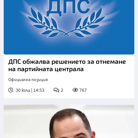
ДПС обжалва решението за отнемане
на партийната централа
Официална позиция
30 юли | 14:53
2
767