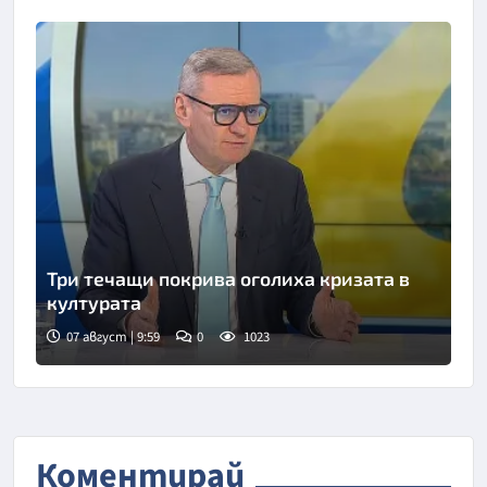
Три течащи покрива оголиха кризата в
културата
07 август | 9:59
0
1023
Снимка: БНТ
Коментирай