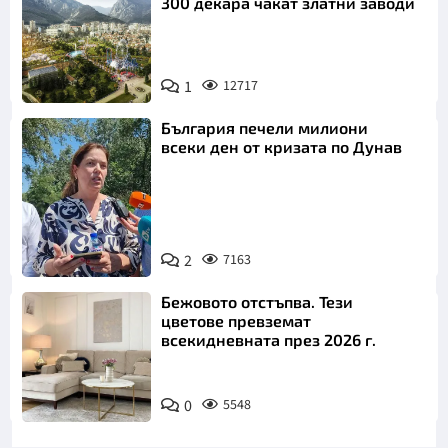
300 декара чакат златни заводи
1
12717
България печели милиони
всеки ден от кризата по Дунав
2
7163
Снимка: БТА
Бежовото отстъпва. Тези
цветове превземат
всекидневната през 2026 г.
0
5548