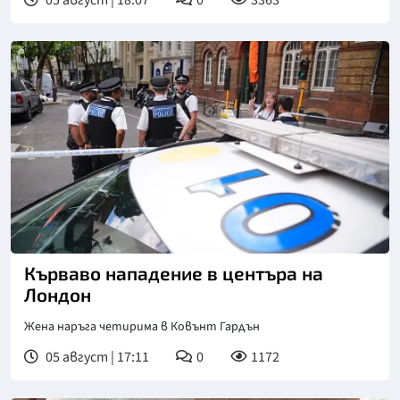
Кърваво нападение в центъра на
Лондон
Жена наръга четирима в Ковънт Гардън
05 август | 17:11
0
1172