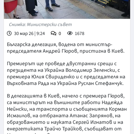
Снимка: Министерски съвет
30 мар 26 | 9:24
0
1678
Българска делегация, водена от министър-
председателя Андрей Гюров, пристигна в Киев.
Премиерът ще проведе двустранни срещи с
президента на Украйна Володимир Зеленски, с
премиера Юлия Свириденко и с председателя на
Върховната Рада на Украйна Руслан Стефанчук.
В делегацията в Киев, начело с премиера Гюров,
са министърът на външните работи Надежда
Нейнски, на транспорта и съобщенията Корман
Исмаилов, на отбраната Атанас Запрянов, на
образованието и науката Сергей Игнатов и на
енергетиката Трайчо Трайков, съобщават от