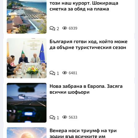
този наш курорт. Шокираща
сметка за обяд на плажа
2
6939
България готви ход, който може
да обърне туристическия сезон
1
6481
Нова забрана в Европа. Засяга
всички шофьори
1
5633
Венера носи триумф на три
зодии във всичките им