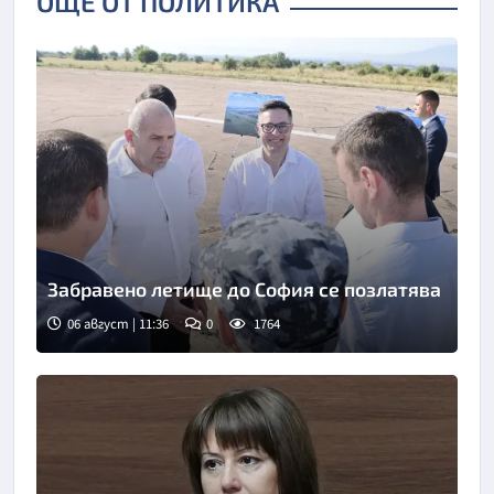
ОЩЕ ОТ ПОЛИТИКА
Забравено летище до София се позлатява
06 август | 11:36
0
1764