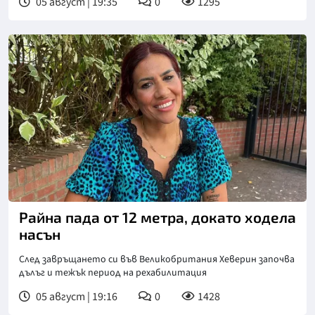
05 август | 19:35
0
1295
Райна пада от 12 метра, докато ходела
насън
След завръщането си във Великобритания Хеверин започва
дълъг и тежък период на рехабилитация
05 август | 19:16
0
1428