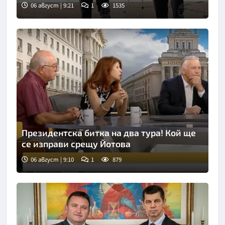
06 август | 9:21
1
1535
Президентска битка на два тура! Кой ще
се изправи срещу Йотова
06 август | 9:10
1
879