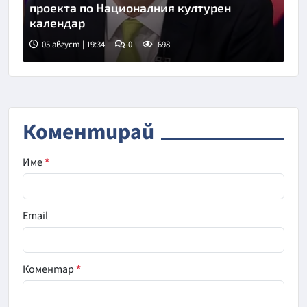
проекта по Националния културен
календар
05 август | 19:34
0
698
Снимка: Нова телевизия
Коментирай
Име
*
Email
Коментар
*