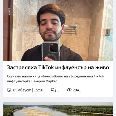
Застреляха TikTok инфлуенсър на живо
Случаят напомня за убийството на 23-годишната TikTok
инфлуенсърка Валерия Маркес
05 август | 15:50
1
2041