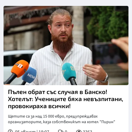
Снимка: БТА
Пълен обрат със случая в Банско!
Хотелът: Учениците бяха невъзпитани,
провокираха всички!
Щетите са за над 15 000 евро, предупреждавах
организаторите, каза собственикът на хотел "Пирин"
05 август | 18:07
0
3363