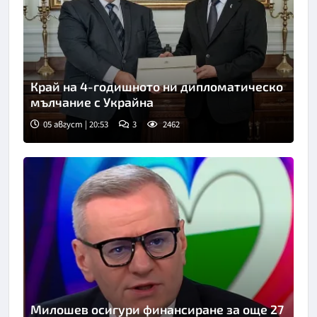
Край на 4-годишното ни дипломатическо
мълчание с Украйна
05 август | 20:53
3
2462
Милошев осигури финансиране за още 27