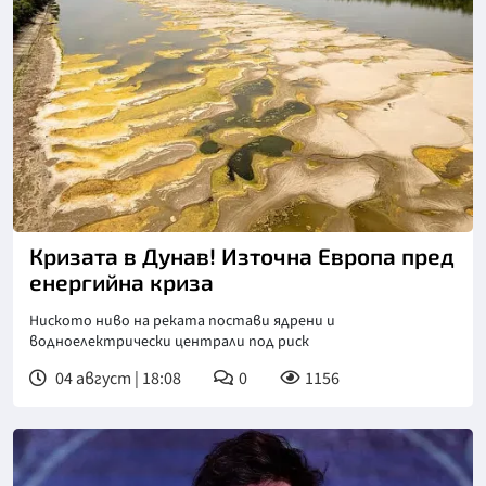
Снимка: goggle
Кризата в Дунав! Източна Европа пред
енергийна криза
Ниското ниво на реката постави ядрени и
водноелектрически централи под риск
04 август | 18:08
0
1156