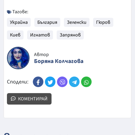
Тагове:
Украйна
България
Зеленски
Гюров
Киев
Игнатов
Запрянов
Автор
Боряна Колчагова
Сподели:
КОМЕНТИРАЙ