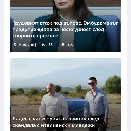
Трудовият стаж под въпрос. Омбудсманът
предупреждава за несигурност след
спорните промени
06 август | 10:45
0
538
Радев с категорична позиция след
скандала с италиански младежи