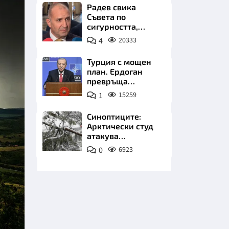
Радев свика
Съвета по
сигурността,
следва ключово
4
20333
изявление
Турция с мощен
план. Ердоган
НИЦИ
превръща
Джейхан в
1
15259
петролно чудо
Синоптиците:
Арктически студ
КРАЙНА
атакува
Балканите.
0
6923
Фалшивата зима
идва със сняг у
нас