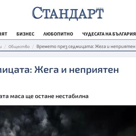
ВЯТ
БИЗНЕС
ЛЮБОПИТНО
ЧУДЕСАТА НА БЪЛГАРИЯ
РЕГИОНАЛНИ
Времето през седмицата: Жега и неприятен
и
Общество
ВЕСТНИК СТА
ицата: Жега и неприятен
МЛАДЕЖКА АК
ЗДРАВЕ
ОБРАЗОВАНИ
та маса ще остане нестабилна
МОЯТ ГРАД
ТЕХНОЛОГИИ
ДА!НА БЪЛГАР
ДА! НА БЪЛГ