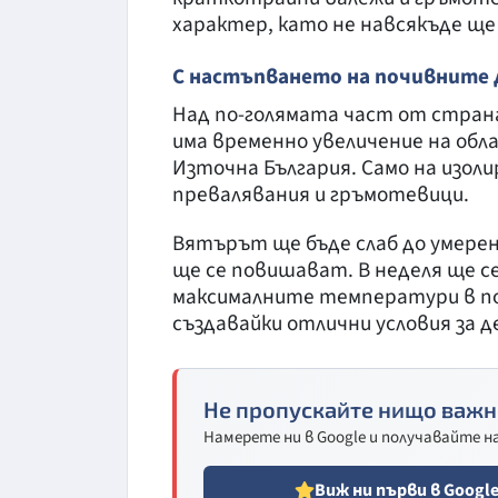
характер, като не навсякъде ще 
С настъпването на почивните 
Над по-голямата част от страна
има временно увеличение на обл
Източна България. Само на изол
превалявания и гръмотевици.
Вятърът ще бъде слаб до умере
ще се повишават. В неделя ще с
максималните температури в по
създавайки отлични условия за 
Не пропускайте нищо важн
Намерете ни в Google и получавайте 
Виж ни първи в Googl