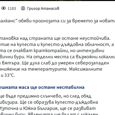
1183
Григор Атанасов
лканс" обяви прогнозата си за времето за новат
тановка над страната ще остане неустойчива.
итие на купеста и купесто-дъждовна облачност, а
ста се очакват краткотрайни, но интензивни
ични бури. На отделни места са възможни локалн
 вятъра. Ще духа слаб до умерен северозападен
понижение на температурите. Максималните
и 33°С.
ушната маса ще остане нестабилна
 бъде предимно слънчево, но след обяд
визира. Ще се образува купесто-дъждовна
 Източна и Южна България, ще се развиват
вични бури. Явленията ще бъдат с локален