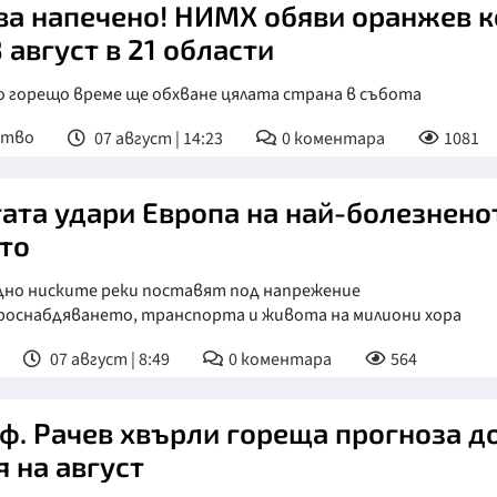
ва напечено! НИМХ обяви оранжев 
8 август в 21 области
о горещо време ще обхване цялата страна в събота
ство
07 август | 14:23
0
коментара
1081
ата удари Европа на най-болезнено
то
дно ниските реки поставят под напрежение
роснабдяването, транспорта и живота на милиони хора
07 август | 8:49
0
коментара
564
ф. Рачев хвърли гореща прогноза д
я на август