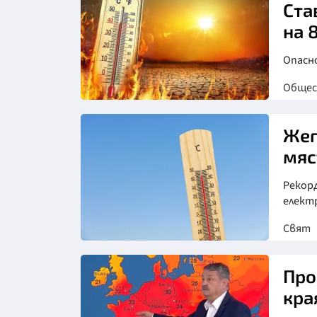
Ста
на 
Опасн
Обще
Жег
мяс
Рекор
елект
Свят
Снимка: Магнифик
Про
кра