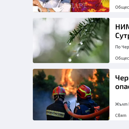
Обще
НИМ
Сут
По Че
Обще
Чер
опа
Жълт к
Свят
Снимка: АП/БТА