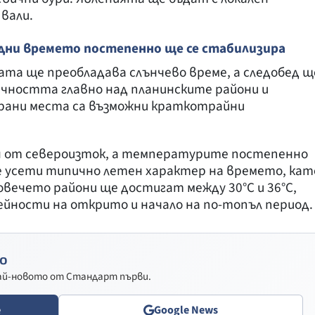
вали.
дни времето постепенно ще се стабилизира
та ще преобладава слънчево време, а следобед щ
ачността главно над планинските райони и
ирани места са възможни краткотрайни
н от североизток, а температурите постепенно
е усети типично летен характер на времето, кат
вечето райони ще достигат между 30°С и 36°С,
дейности на открито и начало на по-топъл период.
о
най-новото от Стандарт първи.
e
Google News