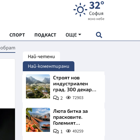
32°
София
ясно небе
СПОРТ
ПОДКАСТ
ОЩЕ
 обрат
Най-четени
НДАРТ
Най-коментирани
АДЕМИЯ "ЧУДЕСАТА НА БЪЛГАРИЯ"
Строят нов
индустриален
град. 300 декара
Е
чакат златни
2
72903
заводи
Люта битка за
прасковите.
Големият
СКАТА ХРАНА
победител е
1
49259
Турция
АРСКАТА ИКОНОМИКА