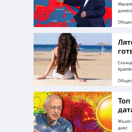
Жегата
донеса
Обще
Снимка: бТВ
Лят
гот
Слънце
кратк
Обще
Топ
дат
Жълт к
днес