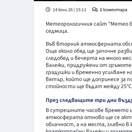
14 юни 26 | 15:11
0
коментара
Метеорологичния сайт "Метео Ба
седмица.
Във вторник атмосферната обс
Още около обяд ще започне разв
следобед и вечерта на много ме
валежи, придружени от гръмотев
градушки и временно усилване на
вятър, който ще допринесе за 
стойности ще бъдат между 25°С 
През следващите три дни възд
В сутрешните часове времето ще
атмосферата отново ще се акти
облачност, а на места, главно в
краткотрайни валежи и гръмоте