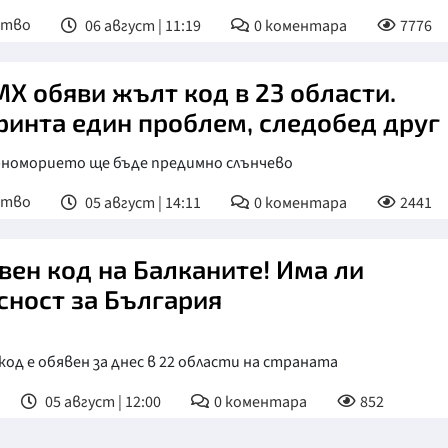
ство
06 август | 11:19
0
коментара
7776
Х обяви жълт код в 23 области.
ринта един проблем, следобед друг
рноморието ще бъде предимно слънчево
ство
05 август | 14:11
0
коментара
2441
вен код на Балканите! Има ли
сност за България
од е обявен за днес в 22 области на страната
05 август | 12:00
0
коментара
852