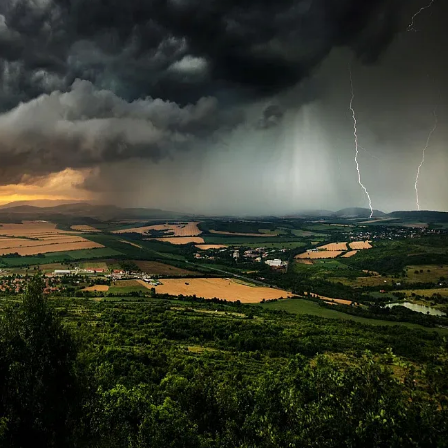
КУЛТУРА
ПРАВОСЪДИЕ
КРИМИ
КИБЕРЗАЩИТ
ВЯРА
ОБЯВИ
ВОЙНАТА В У
ВРЕМЕТО