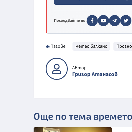
Последвайте ни:
Тагове:
метео балканс
Прогно
Автор
Григор Атанасов
Още по тема времет