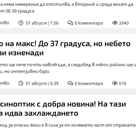
 няма намерение да отстъпва, а вторник и сряда могат да
т 38-39 градуса
ство
07 август | 7:56
0
коментара
2840
о на макс! До 37 градуса, но небето
ви изненади
то ще пече почти навсякъде, а следобед в някои райони ще 
и, но интензивни бури
ство
07 август | 6:39
0
коментара
676
 синоптик с добра новина! На тази
а идва захлаждането
од за опасни жеги е в сила за по-голямата част от страната