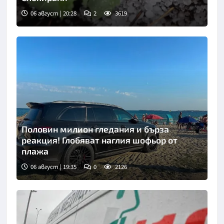
06 август | 20:28
2
3619
Половин милион гледания и бърза
реакция! Глобяват наглия шофьор от
плажа
06 август | 19:35
0
2126