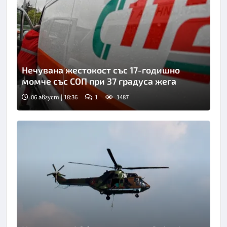
Нечувана жестокост със 17-годишно
момче със СОП при 37 градуса жега
06 август | 18:36
1
1487