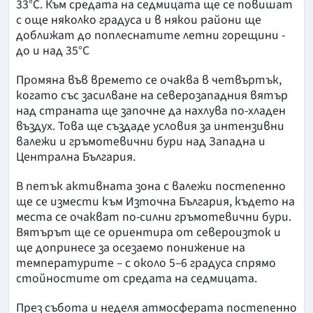
33°C. Към средата на седмицата ще се повишат
с още няколко градуса и в някои райони ще
доближат до поплеснатите летни горещини -
до и над 35°C
Промяна във времето се очаква в четвъртък,
когато със засилване на северозападния вятър
над страната ще започне да нахлува по-хладен
въздух. Това ще създаде условия за интензивни
валежи и гръмотевични бури над Западна и
Централна България.
В петък активната зона с валежи постепенно
ще се измести към Източна България, където на
места се очакват по-силни гръмотевични бури.
Вятърът ще се ориентира от североизток и
ще допринесе за осезаемо понижение на
температурите – с около 5–6 градуса спрямо
стойностите от средата на седмицата.
През събота и неделя атмосферата постепенно