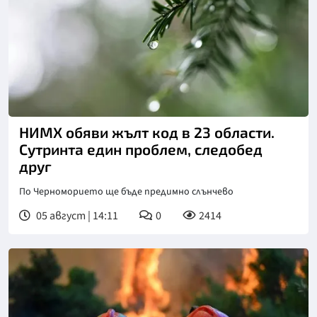
НИМХ обяви жълт код в 23 области.
Сутринта един проблем, следобед
друг
По Черноморието ще бъде предимно слънчево
05 август | 14:11
0
2414