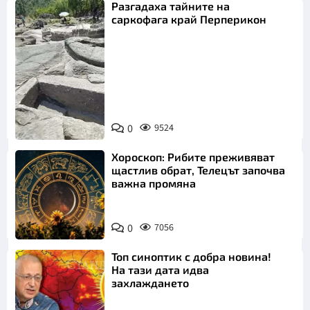
Разгадаха тайните на
саркофага край Перперикон
Снимка:
Bulgaria ON
0
9524
AIR
Хороскоп: Рибите преживяват
щастлив обрат, Телецът започва
важна промяна
0
7056
Топ синоптик с добра новина!
На тази дата идва
захлаждането