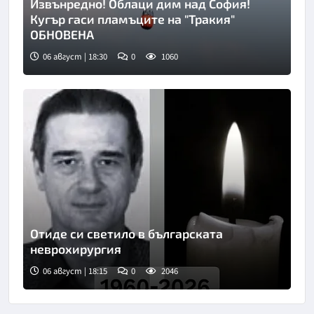
Извънредно! Облаци дим над София!
Кугър гаси пламъците на "Тракия"
ОБНОВЕНА
06 август | 18:30
0
1060
Снимка: БТА
Отиде си светило в българската
неврохирургия
06 август | 18:15
0
2046