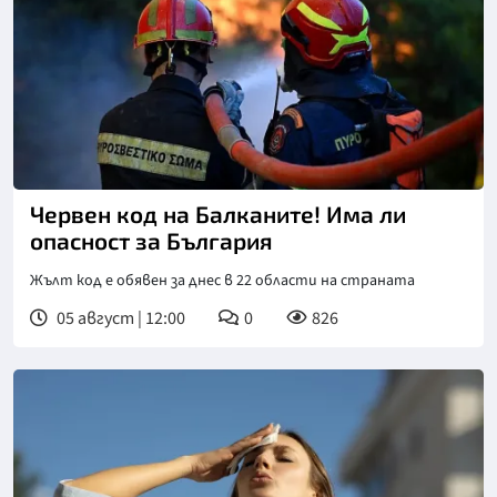
Снимка: АП/БТА
Червен код на Балканите! Има ли
опасност за България
Жълт код е обявен за днес в 22 области на страната
05 август | 12:00
0
826