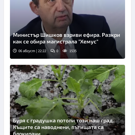
Министър Шишков взриви ефира. Разкри
как се обира магистрала "Хемус"
06 август | 22:22
0
1535
Снимка: БТА
Буря с градушка потопи този наш град.
Къщите са наводнени, пътищата са
блокирани