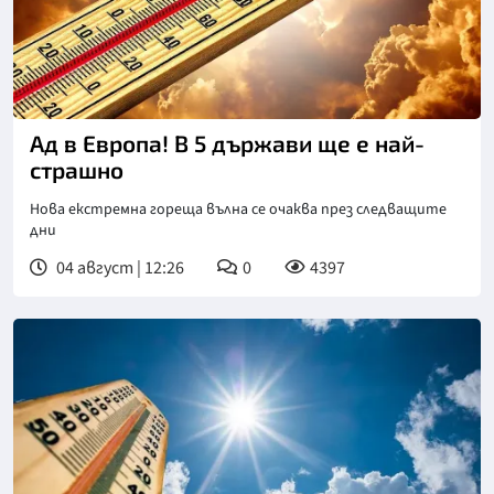
Снимка: Пиксабей
Ад в Европа! В 5 държави ще е най-
страшно
Нова екстремна гореща вълна се очаква през следващите
дни
04 август | 12:26
0
4397