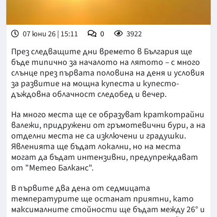
07 юни 26 | 15:11
0
3922
През следващите дни времето в България ще
бъде типично за началото на лятото – с много
слънце през първата половина на деня и условия
за развитие на мощна купеста и купесто-
дъждовна облачност следобед и вечер.
На много места ще се образуват краткотрайни
валежи, придружени от гръмотевични бури, а на
отделни места не са изключени и градушки.
Явленията ще бъдат локални, но на места
могат да бъдат интензивни, предупреждават
от "Метео Балканс".
В първите два дена от седмицата
температурите ще останат приятни, като
максималните стойности ще бъдат между 26° и