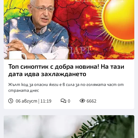
Топ синоптик с добра новина! На тази
дата идва захлаждането
Жълт код за опасни жеги е в сила за по-голямата част от
страната днес
06 август | 11:19
0
6662