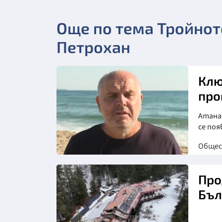
Още по тема Тройнот
Петрохан
Клю
про
Атанас
се по
Обще
Снимка: бТВ
Про
Бъл