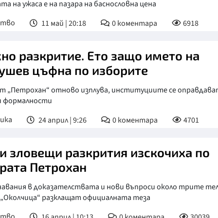
та на ужаса е на пазара на баснословна цена
ство
11 май | 20:18
0
коментара
6918
но разкритие. Ето защо името на
ушев цъфна по изборите
ят „Петрохан“ отново изплува, институциите се оправдава
и формалности
ика
24 април | 9:26
0
коментара
4701
и зловещи разкрития изскочиха по
рата Петрохан
навания в доказателствата и нови въпроси около трите тел
я „Околчица“ разклащат официалната теза
ство
16 април | 10:13
0
коментара
30039