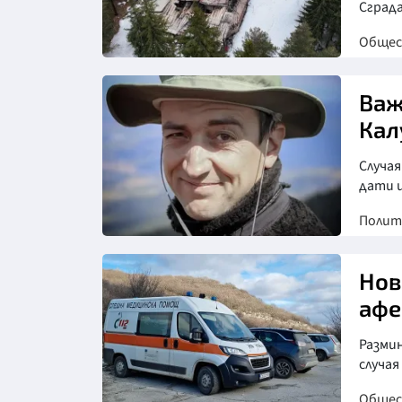
Сграда
Обще
Снимка: БТА
Важ
Кал
Случа
дати 
Полит
Нов
афе
Разми
случа
Обще