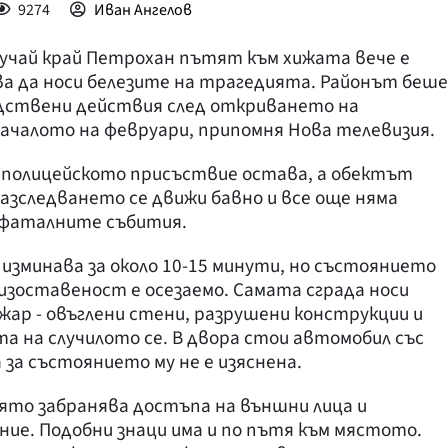
9274
Иван Ангелов
лучай край Петрохан пътят към хижата вече е
а да носи белезите на трагедията. Районът беше
едствени действия след откриването на
началото на февруари, припомня Нова телевизия.
 полицейското присъствие остава, а обектът
Разследването се движи бавно и все още няма
о фаталните събития.
изминава за около 10-15 минути, но състоянието
 изоставеност е осезаемо. Самата сграда носи
ар - овъглени стени, разрушени конструкции и
 на случилото се. В двора стои автомобил със
за състоянието му не е изяснена.
оято забранява достъпа на външни лица и
ие. Подобни знаци има и по пътя към мястото.