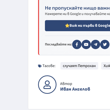
Не пропускайте нищо важн
Намерете ни в Google и получавайте 
Виж ни първи в Googl
Последвайте ни:
Тагове:
случаят Петрохан
Хи
Автор
Иван Ангелов