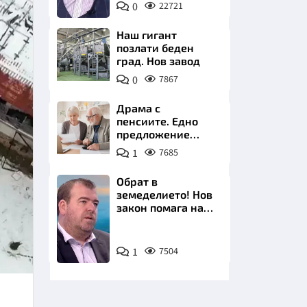
0
22721
БНТ
Наш гигант
позлати беден
град. Нов завод
0
7867
НИЦИ
Драма с
пенсиите. Едно
предложение
удря над 800 000
1
7685
българи
КРАЙНА
Обрат в
земеделието! Нов
закон помага на
производителите
Снимка:
1
7504
бТВ