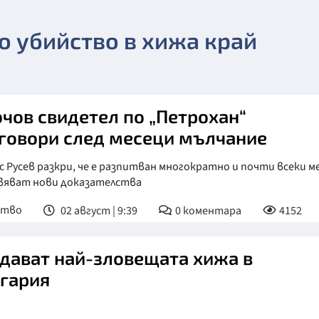
о убийство в хижа край
чов свидетел по „Петрохан“
говори след месеци мълчание
 Русев разкри, че е разпитван многократно и почти всеки м
явяват нови доказателства
ство
02 август | 9:39
0
коментара
4152
дават най-зловещата хижа в
гария