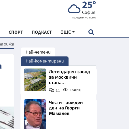
25°
София
предимно ясно
СПОРТ
ПОДКАСТ
ОЩЕ
та хижа
Най-четени
НДАРТ
Най-коментирани
а
АДЕМИЯ "ЧУДЕСАТА НА БЪЛГАРИЯ"
Легендарен завод
за москвичи
стана
Е
индустриално
11
124050
чудо. Позлатява
Северна България
Честит рожден
ден на Георги
Мамалев
СКАТА ХРАНА
Снимка:
АРСКАТА ИКОНОМИКА