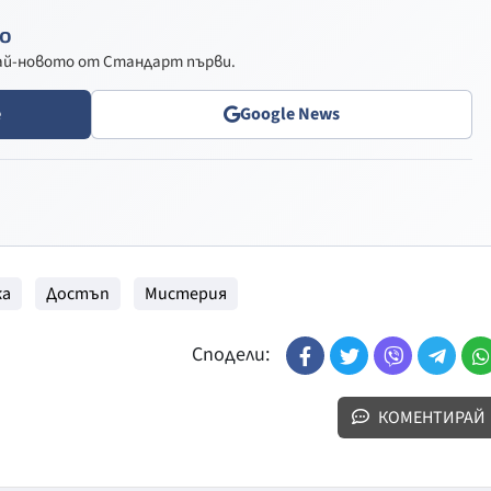
о
най-новото от Стандарт първи.
e
Google News
жа
Достъп
Мистерия
Сподели:
КОМЕНТИРАЙ