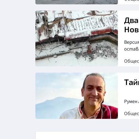
Снимка: БТА
Два
Нов
Версия
остав
Обще
Снимка: бТВ
Тай
Румен 
Обще