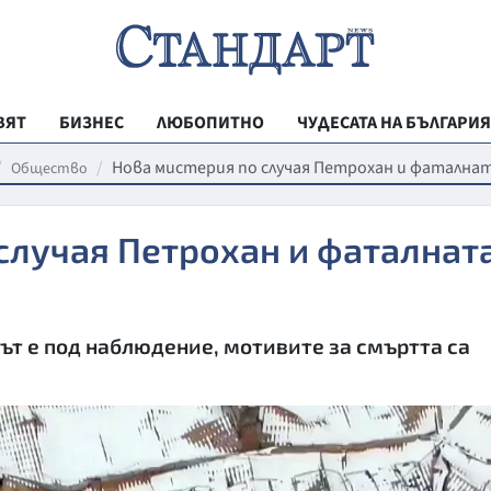
ВЯТ
БИЗНЕС
ЛЮБОПИТНО
ЧУДЕСАТА НА БЪЛГАРИЯ
РЕГИОНАЛНИ
Нова мистерия по случая Петрохан и фатална
Общество
ВЕСТНИК СТА
случая Петрохан и фаталнат
МЛАДЕЖКА АК
ЗДРАВЕ
ОБРАЗОВАНИ
ът е под наблюдение, мотивите за смъртта са
МОЯТ ГРАД
ТЕХНОЛОГИИ
ДА!НА БЪЛГАР
ДА! НА БЪЛГ