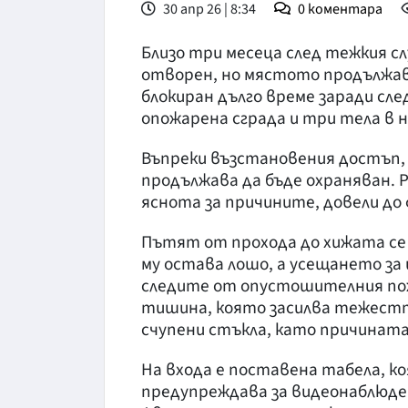
30 апр 26 | 8:34
0
коментара
Близо три месеца след тежкия с
отворен, но мястото продължав
блокиран дълго време заради сл
опожарена сграда и три тела в 
Въпреки възстановения достъп,
продължава да бъде охраняван. 
яснота за причините, довели д
Пътят от прохода до хижата се 
му остава лошо, а усещането за
следите от опустошителния пож
тишина, която засилва тежестта
счупени стъкла, като причината 
На входа е поставена табела, к
предупреждава за видеонаблюден