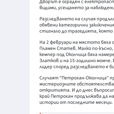
Дворът е ограден с електропаст
видими, усещането за наблюден
Разследването на случая продълж
обявени категорични заключения.
стигнало до трагедията, която
На 2 февруари на мястото бяха 
Пламен Статев. Малко по-късно, 
кемпер под Околчица бяха намер
Златков и на 15-годишно момче. 
лидер според разследването е б
Случаят "Петрохан-Околчица" п
мистериозните обстоятелства и
откритията. И до днес въпроси
край Петрохан продължава да на
истории от последните месеци.