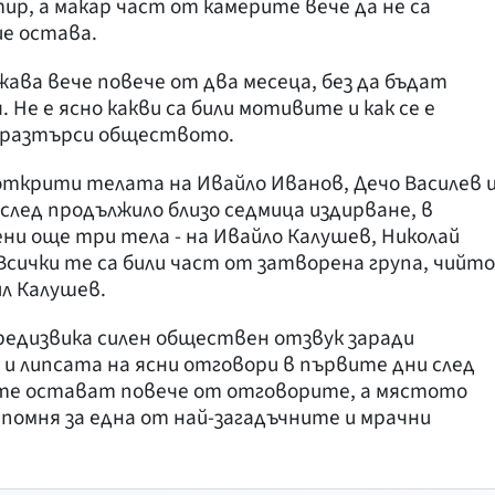
ир, а макар част от камерите вече да не са
ие остава.
ава вече повече от два месеца, без да бъдат
 Не е ясно какви са били мотивите и как се е
 разтърси обществото.
открити телата на Ивайло Иванов, Дечо Василев 
след продължило близо седмица издирване, в
ени още три тела - на Ивайло Калушев, Николай
Всички те са били част от затворена група, чийто
ил Калушев.
редизвика силен обществен отзвук заради
 липсата на ясни отговори в първите дни след
те остават повече от отговорите, а мястото
помня за една от най-загадъчните и мрачни