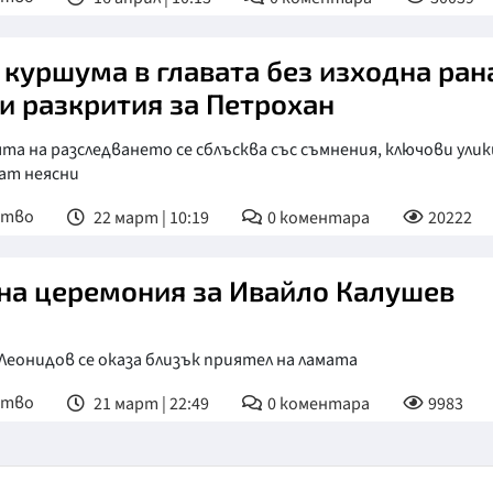
 куршума в главата без изходна ран
и разкрития за Петрохан
та на разследването се сблъсква със съмнения, ключови улик
ат неясни
ство
22 март | 10:19
0
коментара
20222
на церемония за Ивайло Калушев
Леонидов се оказа близък приятел на ламата
ство
21 март | 22:49
0
коментара
9983