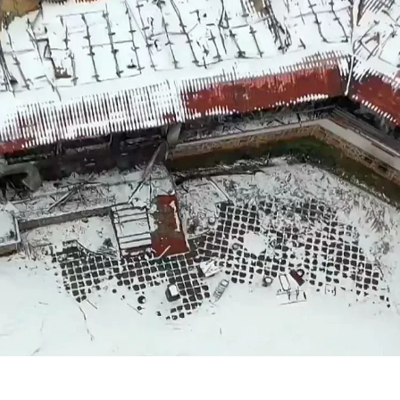
КУЛТУРА
ПРАВОСЪДИЕ
КРИМИ
КИБЕРЗАЩИТ
ВЯРА
ОБЯВИ
ВОЙНАТА В У
ВРЕМЕТО