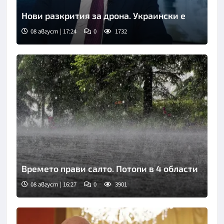
Нови разкрития за дрона. Украински е
08 август | 17:24
0
1732
Времето прави салто. Потопи в 4 области
08 август | 16:27
0
3901