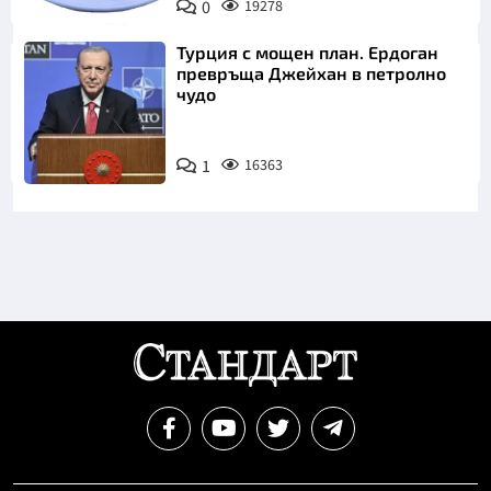
0
19278
Пиксабей
Турция с мощен план. Ердоган
превръща Джейхан в петролно
чудо
1
16363