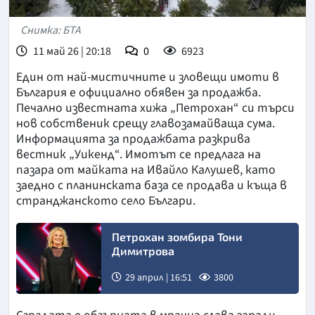
Снимка: БТА
11 май 26 | 20:18
0
6923
Един от най-мистичните и зловещи имоти в
България е официално обявен за продажба.
Печално известната хижа „Петрохан“ си търси
нов собственик срещу главозамайваща сума.
Информацията за продажбата разкрива
вестник „Уикенд“. Имотът се предлага на
пазара от майката на Ивайло Калушев, като
заедно с планинската база се продава и къща в
странджанското село Българи.
Петрохан зомбира Тони
Димитрова
29 април | 16:51
3800