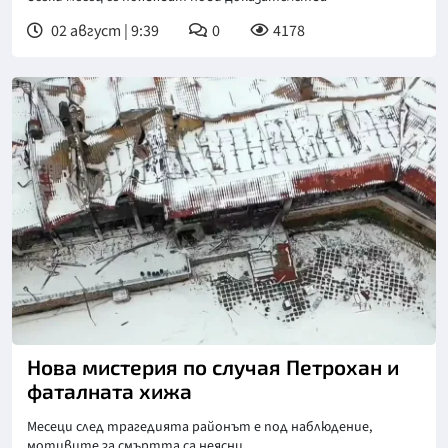
02 август | 9:39
0
4178
Снимка: бТВ
Нова мистерия по случая Петрохан и
фаталната хижа
Месеци след трагедията районът е под наблюдение,
мотивите за смъртта са неясни