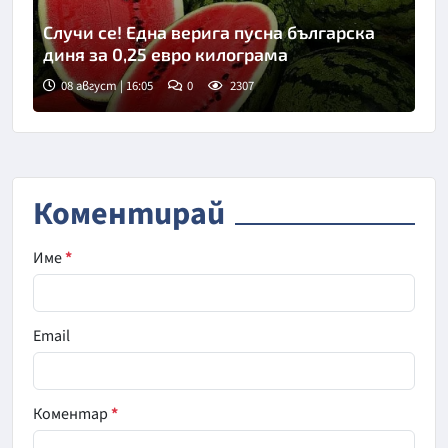
Случи се! Една верига пусна българска
диня за 0,25 евро килограма
08 август | 16:05
0
2307
Коментирай
Име
*
Email
Коментар
*