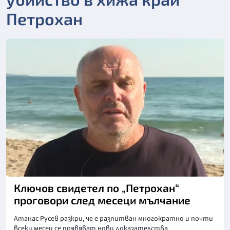
Петрохан
Снимка: бТВ
Ключов свидетел по „Петрохан“
проговори след месеци мълчание
Атанас Русев разкри, че е разпитван многократно и почти
всеки месец се появяват нови доказателства