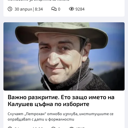
30 април | 8:34
0
9284
Важно разкритие. Ето защо името на
Калушев цъфна по изборите
Случаят „Петрохан“ отново изплува, институциите се
оправдават с дати и формалности