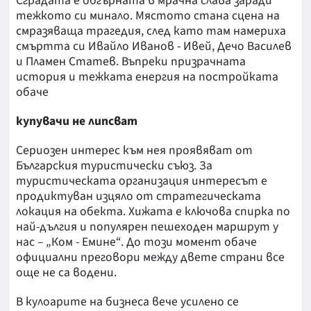
Сградата е обгърната в мрачна слава заради
тежкото си минало. Мястото стана сцена на
смразяваща трагедия, след като там намериха
смъртта си Ивайло Иванов - Ивей, Дечо Василев
и Пламен Статев. Въпреки призрачната
история и тежката енергия на постройката
обаче
купувачи не липсват
Сериозен интерес към нея проявяват от
Българския туристически съюз. За
туристическата организация интересът е
продиктуван изцяло от стратегическата
локация на обекта. Хижата е ключова спирка по
най-дългия и популярен пешеходен маршрут у
нас – „Ком - Емине“. До този момент обаче
официални преговори между двете страни все
още не са водени.
В кулоарите на бизнеса вече усилено се