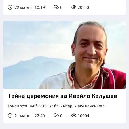
22 март | 10:19
0
20243
Тайна церемония за Ивайло Калушев
Румен Леонидов се оказа близък приятел на ламата
21 март | 22:49
0
10004