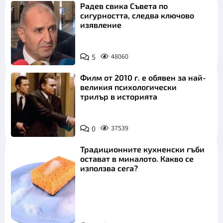
Радев свика Съвета по
сигурността, следва ключово
изявление
5
48060
Филм от 2010 г. е обявен за най-
великия психологически
трилър в историята
0
37539
Традиционните кухненски гъби
остават в миналото. Какво се
използва сега?
Снимка: