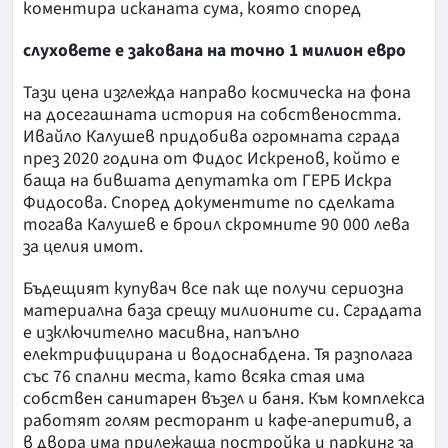
коментира исканата сума, която според
слуховете е закована на точно 1 милион евро
Тази цена изглежда направо космическа на фона
на досегашната история на собствеността.
Ивайло Калушев придобива огромната сграда
през 2020 година от Фидос Искренов, който е
баща на бившата депутатка от ГЕРБ Искра
Фидосова. Според документите по сделката
тогава Калушев е броил скромните 90 000 лева
за целия имот.
Бъдещият купувач все пак ще получи сериозна
материална база срещу милионите си. Сградата
е изключително масивна, напълно
електрифицирана и водоснабдена. Тя разполага
със 76 спални места, като всяка стая има
собствен санитарен възел и баня. Към комплекса
работят голям ресторант и кафе-аперитив, а
в двора има прилежаща постройка и паркинг за