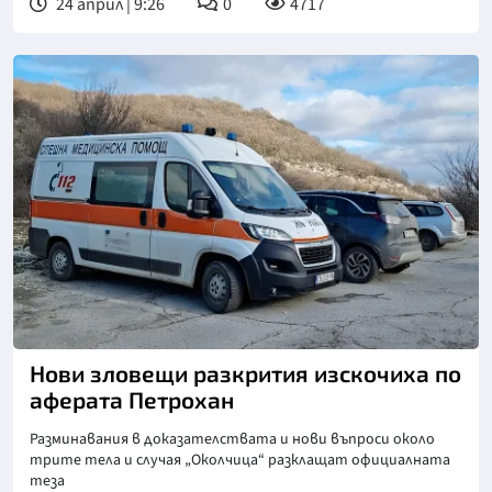
24 април | 9:26
0
4717
Снимка: БТА
Нови зловещи разкрития изскочиха по
аферата Петрохан
Разминавания в доказателствата и нови въпроси около
трите тела и случая „Околчица“ разклащат официалната
теза