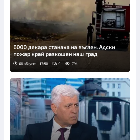
6000 декара станаха на въглен. Адски
пожар край разкошен наш град
08 август | 17:50
0
794