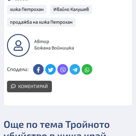
хижа Петрохан
Ивайло Калушев
продажба на хижа Петрохан
Автор
Божана Войнишка
Сподели:
КОМЕНТИРАЙ
Още по тема Тройното
убийство в хижа край