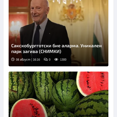
Сакскобургготски бие аларма. Уникален
парк загива (СНИМКИ)
08 август | 16:16
0
1300