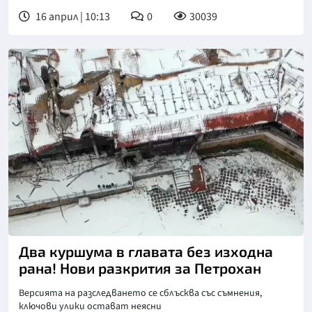
16 април | 10:13
0
30039
Снимка: бТВ
Два куршума в главата без изходна
рана! Нови разкрития за Петрохан
Версията на разследването се сблъсква със съмнения,
ключови улики остават неясни